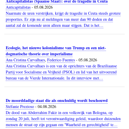
Anticapitalistas (Spaanse Staat): over de tragedie in Ceuta
Anticapitalistas
-
05.08.2026
Naarmate de uren verstrijken, krijgt de tragedie in Ceuta steeds grotere
proporties. Er zijn nu al meldingen van meer dan 90 doden en dat
aantal zal de komende uren alleen maar stijgen. Dat is het…
Ecologie, het nieuwe kolonialisme van Trump en een niet-
dogmatische theorie over imperialisme
Ana Cristina Carvalhaes
,
Federico Fuentes
-
05.08.2026
Ana Cristina Carvalhaes is een van de oprichters van de Braziliaanse
Partij voor Socialisme en Vrijheid (PSOL) en lid van het uitvoerend
bureau van de Vierde Internationale. In dit interview met…
De moorddadige staat die als onschuldig wordt beschouwd
Stéfanie Prezioso
-
04.08.2026
De dood van Abderrahim Fakir in een volkswijk van Bologna, op
zondag 20 juli, heeft tot verontwaardiging geleid, waardoor duizenden
mensen de straat op zijn gegaan om 'Waarheid en gerechtigheid' te…