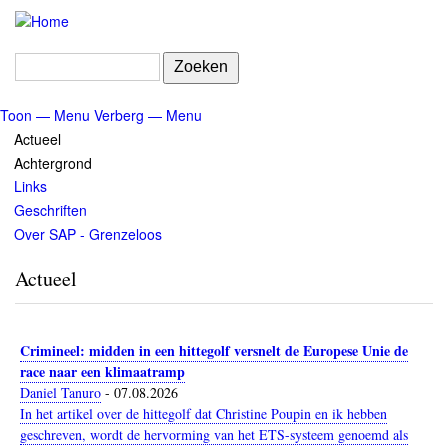
Overslaan
en
naar
Zoeken
de
inhoud
Toon — Menu
Verberg — Menu
gaan
Menu
Actueel
Achtergrond
Links
Geschriften
Over SAP - Grenzeloos
Actueel
Crimineel: midden in een hittegolf versnelt de Europese Unie de
race naar een klimaatramp
Daniel Tanuro
-
07.08.2026
In het artikel over de hittegolf dat Christine Poupin en ik hebben
geschreven, wordt de hervorming van het ETS-systeem genoemd als