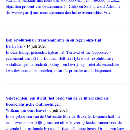
Adelante behaalde met meer dan 400.000 stemmen (169.000 in 2022)
bijna tien procent van de stemmen. In Cádiz en Sevilla werd Adelante
de tweede partij met meer stemmen dan het extreemrechtse Vox.
Een revolutionair transfeminisme in en tegen onze tijd
Ira Hybris
-
14 juli 2026
In deze lezing, gehouden tijdens het ‘Festival of the Oppressed’-
evenement van rs21 in Londen, stelt Ira Hybris dat revolutionaire
socialisten genderonderdrukking – en bevrijding – niet als secundaire
kwesties moeten behandelen, maar als primaire aandachtspunten.
Vele fronten, één strijd: het beeld van de 7e Internationale
Ecosocialistische Ontmoetingen
William van den Heuvel
-
3 juli 2026
In de gebouwen van de Université libre de Bruxelles kwamen half mei
ruim tweehonderdvijftig mensen uit zo'n veertig landen samen voor de
zevende Internationale Ecosocialistische Ontmoetingen. Drie dagen lang