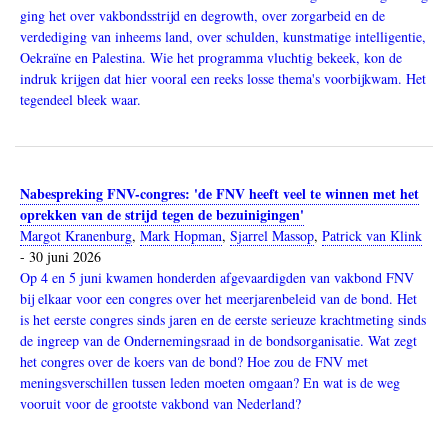
ging het over vakbondsstrijd en degrowth, over zorgarbeid en de
verdediging van inheems land, over schulden, kunstmatige intelligentie,
Oekraïne en Palestina. Wie het programma vluchtig bekeek, kon de
indruk krijgen dat hier vooral een reeks losse thema's voorbijkwam. Het
tegendeel bleek waar.
Nabespreking FNV-congres: 'de FNV heeft veel te winnen met het
oprekken van de strijd tegen de bezuinigingen'
Margot Kranenburg
,
Mark Hopman
,
Sjarrel Massop
,
Patrick van Klink
-
30 juni 2026
Op 4 en 5 juni kwamen honderden afgevaardigden van vakbond FNV
bij elkaar voor een congres over het meerjarenbeleid van de bond. Het
is het eerste congres sinds jaren en de eerste serieuze krachtmeting sinds
de ingreep van de Ondernemingsraad in de bondsorganisatie. Wat zegt
het congres over de koers van de bond? Hoe zou de FNV met
meningsverschillen tussen leden moeten omgaan? En wat is de weg
vooruit voor de grootste vakbond van Nederland?