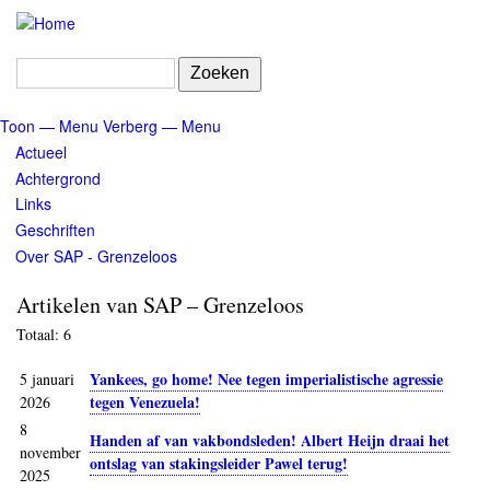
Overslaan
en
naar
Zoeken
de
inhoud
Toon — Menu
Verberg — Menu
gaan
Menu
Actueel
Achtergrond
Links
Geschriften
Over SAP - Grenzeloos
Artikelen van SAP – Grenzeloos
Totaal: 6
Yankees, go home! Nee tegen imperialistische agressie
5 januari
tegen Venezuela!
2026
8
Handen af van vakbondsleden! Albert Heijn draai het
november
ontslag van stakingsleider Pawel terug!
2025