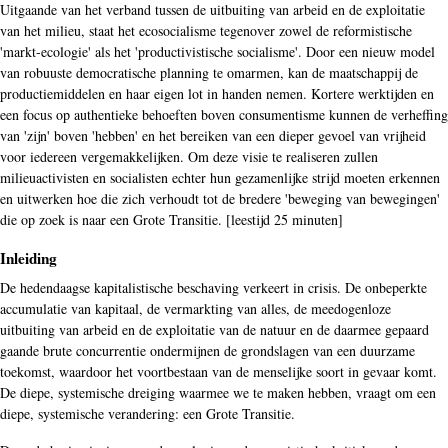
Uitgaande van het verband tussen de uitbuiting van arbeid en de exploitatie
van het milieu, staat het ecosocialisme tegenover zowel de reformistische
'markt-ecologie' als het 'productivistische socialisme'. Door een nieuw model
van robuuste democratische planning te omarmen, kan de maatschappij de
productiemiddelen en haar eigen lot in handen nemen. Kortere werktijden en
een focus op authentieke behoeften boven consumentisme kunnen de verheffing
van 'zijn' boven 'hebben' en het bereiken van een dieper gevoel van vrijheid
voor iedereen vergemakkelijken. Om deze visie te realiseren zullen
milieuactivisten en socialisten echter hun gezamenlijke strijd moeten erkennen
en uitwerken hoe die zich verhoudt tot de bredere 'beweging van bewegingen'
die op zoek is naar een Grote Transitie. [leestijd 25 minuten]
Inleiding
De hedendaagse kapitalistische beschaving verkeert in crisis. De onbeperkte
accumulatie van kapitaal, de vermarkting van alles, de meedogenloze
uitbuiting van arbeid en de exploitatie van de natuur en de daarmee gepaard
gaande brute concurrentie ondermijnen de grondslagen van een duurzame
toekomst, waardoor het voortbestaan van de menselijke soort in gevaar komt.
De diepe, systemische dreiging waarmee we te maken hebben, vraagt om een
diepe, systemische verandering: een Grote Transitie.