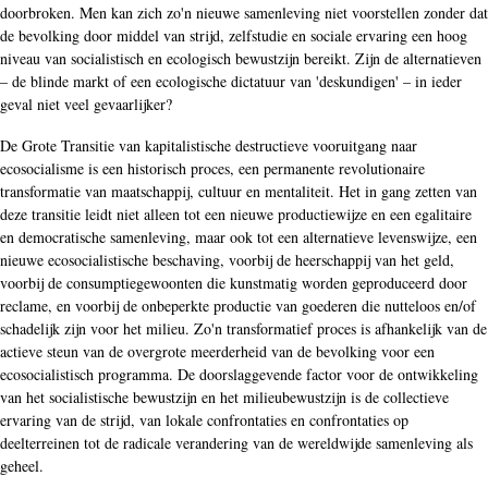
doorbroken. Men kan zich zo'n nieuwe samenleving niet voorstellen zonder dat
de bevolking door middel van strijd, zelfstudie en sociale ervaring een hoog
niveau van socialistisch en ecologisch bewustzijn bereikt. Zijn de alternatieven
– de blinde markt of een ecologische dictatuur van 'deskundigen' – in ieder
geval niet veel gevaarlijker?
De Grote Transitie van kapitalistische destructieve vooruitgang naar
ecosocialisme is een historisch proces, een permanente revolutionaire
transformatie van maatschappij, cultuur en mentaliteit. Het in gang zetten van
deze transitie leidt niet alleen tot een nieuwe productiewijze en een egalitaire
en democratische samenleving, maar ook tot een alternatieve levenswijze, een
nieuwe ecosocialistische beschaving, voorbij de heerschappij van het geld,
voorbij de consumptiegewoonten die kunstmatig worden geproduceerd door
reclame, en voorbij de onbeperkte productie van goederen die nutteloos en/of
schadelijk zijn voor het milieu. Zo'n transformatief proces is afhankelijk van de
actieve steun van de overgrote meerderheid van de bevolking voor een
ecosocialistisch programma. De doorslaggevende factor voor de ontwikkeling
van het socialistische bewustzijn en het milieubewustzijn is de collectieve
ervaring van de strijd, van lokale confrontaties en confrontaties op
deelterreinen tot de radicale verandering van de wereldwijde samenleving als
geheel.