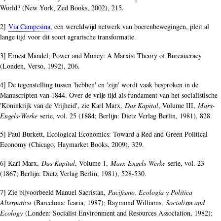
World? (New York, Zed Books, 2002), 215.
2]
Via Campesina
, een wereldwijd netwerk van boerenbewegingen, pleit al
lange tijd voor dit soort agrarische transformatie.
3] Ernest Mandel, Power and Money: A Marxist Theory of Bureaucracy
(Londen, Verso, 1992), 206.
4] De tegenstelling tussen 'hebben' en 'zijn' wordt vaak besproken in de
Manuscripten van 1844. Over de vrije tijd als fundament van het socialistische
'Koninkrijk van de Vrijheid', zie Karl Marx,
Das Kapital
, Volume III,
Marx-
Engels-Werke
serie, vol. 25 (1884; Berlijn: Dietz Verlag Berlin, 1981), 828.
5] Paul Burkett, Ecological Economics: Toward a Red and Green Political
Economy (Chicago, Haymarket Books, 2009), 329.
6] Karl Marx,
Das Kapital
, Volume 1,
Marx-Engels-Werke
serie, vol. 23
(1867; Berlijn: Dietz Verlag Berlin, 1981), 528-530.
7] Zie bijvoorbeeld Manuel Sacristan,
Pacifismo, Ecología y Política
Alternativa
(Barcelona: Icaria, 1987); Raymond Williams,
Socialism and
Ecology
(Londen: Socialist Environment and Resources Association, 1982);