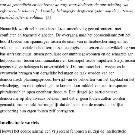
van de gezondheid en het leven; de zorg voor kinderen; de ontwikkeling van
rijke sociale relaties [...] worden belangrijke drijfveren zodra aan de materiële
basisbehoeften is voldaan
. [3]
Natuurlijk wordt zelfs een klassenloze samenleving geconfronteerd met
conflicten en tegenstrijdigheden. De overgang naar het ecosocialisme zou het
hoofd bieden aan spanningen tussen de eisen van milieubescherming en het
voldoen aan sociale behoeften; tussen ecologische eisen en de ontwikkeling van
basisinfrastructuur; tussen populaire consumptiegewoonten en de schaarste aan
hulpbronnen; tussen communautaire en kosmopolitische impulsen. Strijd tussen
tegenstrijdige belangen is onvermijdelijk. Daarom moet het afwegen en in
evenwicht brengen van dergelijke belangen de taak worden van een
democratisch planningsproces, bevrijd van de behoeften van het kapitaal en het
winstbejag, om met oplossingen te komen door middel van een transparant,
pluralistisch en open openbaar discours. Een dergelijke participatieve
democratie op alle niveaus betekent niet dat er geen fouten zullen worden
gemaakt, maar maakt het mogelijk dat de leden van de maatschappelijke
groepering hun eigen fouten zelf corrigeren.
Intellectuele wortels
Hoewel het ecosocialisme een vrij recent fenomeen is, zijn de intellectuele