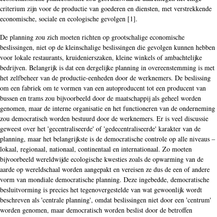
criterium zijn voor de productie van goederen en diensten, met verstrekkende
economische, sociale en ecologische gevolgen [1].
De planning zou zich moeten richten op grootschalige economische
beslissingen, niet op de kleinschalige beslissingen die gevolgen kunnen hebben
voor lokale restaurants, kruidenierszaken, kleine winkels of ambachtelijke
bedrijven. Belangrijk is dat een dergelijke planning in overeenstemming is met
het zelfbeheer van de productie-eenheden door de werknemers. De beslissing
om een fabriek om te vormen van een autoproducent tot een producent van
bussen en trams zou bijvoorbeeld door de maatschappij als geheel worden
genomen, maar de interne organisatie en het functioneren van de onderneming
zou democratisch worden bestuurd door de werknemers. Er is veel discussie
geweest over het 'gecentraliseerde' of 'gedecentraliseerde' karakter van de
planning, maar het belangrijkste is de democratische controle op alle niveaus –
lokaal, regionaal, nationaal, continentaal en internationaal. Zo moeten
bijvoorbeeld wereldwijde ecologische kwesties zoals de opwarming van de
aarde op wereldschaal worden aangepakt en vereisen ze dus de een of andere
vorm van mondiale democratische planning. Deze ingebedde, democratische
besluitvorming is precies het tegenovergestelde van wat gewoonlijk wordt
beschreven als 'centrale planning', omdat beslissingen niet door een 'centrum'
worden genomen, maar democratisch worden beslist door de betroffen