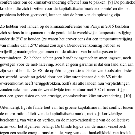
conferenties om de klimaatverandering effectief aan te pakken. [9] De politieke
krachten die zich inzetten voor de kapitalistische 'markteconomie' en die het
probleem hebben gecreëerd, kunnen niet de bron van de oplossing zijn.
Zo hebben veel landen op de klimaatconferentie van Parijs in 2015 besloten
zich serieus in te spannen om de gemiddelde wereldwijde temperatuurstijging
onder de 2°C te houden (ze waren het erover eens dat een temperatuurstijging
van minder dan 1,5°C ideaal zou zijn). Dienovereenkomstig hebben ze
vrijwillig maatregelen genomen om de uitstoot van broeikasgassen te
verminderen. Ze hebben echter geen handhavingsmechanismen ingezet, noch
gevolgen voor de niet-naleving, zodat er geen garantie is dat een land zich aan
zijn woord houdt. De VS, de op één na grootste uitstoter van koolstofemissies
ter wereld, wordt nu geleid door een klimaatontkenner die de VS uit de
overeenkomst heeft teruggetrokken. Zelfs als alle landen hun verplichtingen
zouden nakomen, zou de wereldwijde temperatuur met 3°C of meer stijgen,
met een groot risico op een ernstige, onomkeerbare klimaatverandering. [10]
Uiteindelijk ligt de fatale fout van het groene kapitalisme in het conflict tussen
de micro-rationaliteit van de kapitalistische markt, met zijn kortzichtige
berekening van winst en verlies, en de macro-rationaliteit van de collectieve
actie voor het algemeen belang. De blinde logica van de markt verzet zich
tegen een snelle energietransformatie, weg van de afhankelijkheid van fossiele