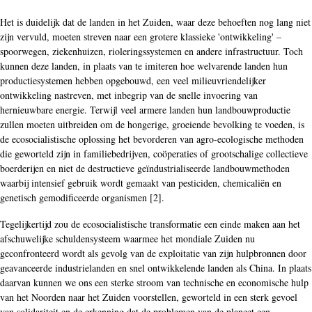
Het is duidelijk dat de landen in het Zuiden, waar deze behoeften nog lang niet
zijn vervuld, moeten streven naar een grotere klassieke 'ontwikkeling' –
spoorwegen, ziekenhuizen, rioleringssystemen en andere infrastructuur. Toch
kunnen deze landen, in plaats van te imiteren hoe welvarende landen hun
productiesystemen hebben opgebouwd, een veel milieuvriendelijker
ontwikkeling nastreven, met inbegrip van de snelle invoering van
hernieuwbare energie. Terwijl veel armere landen hun landbouwproductie
zullen moeten uitbreiden om de hongerige, groeiende bevolking te voeden, is
de ecosocialistische oplossing het bevorderen van agro-ecologische methoden
die geworteld zijn in familiebedrijven, coöperaties of grootschalige collectieve
boerderijen en niet de destructieve geïndustrialiseerde landbouwmethoden
waarbij intensief gebruik wordt gemaakt van pesticiden, chemicaliën en
genetisch gemodificeerde organismen [2].
Tegelijkertijd zou de ecosocialistische transformatie een einde maken aan het
afschuwelijke schuldensysteem waarmee het mondiale Zuiden nu
geconfronteerd wordt als gevolg van de exploitatie van zijn hulpbronnen door
geavanceerde industrielanden en snel ontwikkelende landen als China. In plaats
daarvan kunnen we ons een sterke stroom van technische en economische hulp
van het Noorden naar het Zuiden voorstellen, geworteld in een sterk gevoel
van solidariteit en de erkenning dat de problemen van de planeet een