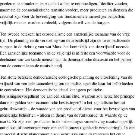
goederen te stimuleren en sociale kwalen te ontmoedigen. Idealiter zouden,
naarmate de ecosocialistische transitie vordert, meer producten en diensten die
cruciaal zijn voor de bevrediging van fundamentele menselijke behoeften,
vrijelijk moeten worden verdeeld, volgens de wil van de burgers.
Ten tweede betekent het ecosocialisme een aanzienlijke toename van de vrije
tijd. De planning en de verkorting van de arbeidstijd zijn de twee beslissende
stappen in de richting van wat Marx 'het koninkrijk van de vrijheid' noemde.
Een aanzienlijke toename van de vrije tijd is in feite een voorwaarde voor de
deelname van werkende mensen aan de democratische discussie en het beheer
van de economie en de maatschappij.
Ten slotte betekent democratische ecologische planning de uitoefening van de
vrijheid van een hele samenleving om de beslissingen die haar lot beïnvloeden
te controleren. Het democratische ideaal kent geen politieke
beslissingsbevoegdheid toe aan een kleine elite, waarom zou hetzelfde principe
dan niet gelden voor economische beslissingen? In het kapitalisme bestaat
gebruikswaarde – de waarde van een product of dienst voor het bevredigen van
menselijke behoeften – alleen in dienst van de ruilwaarde, de waarde op de
markt. Zo zijn veel producten in de hedendaagse samenleving maatschappelijk
nutteloos, of ontworpen voor een snelle omzet ('geplande veroudering'). In een
ecosocialistische planeconomie zou gebruikswaarde daarentegen het enige