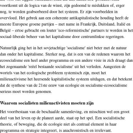
voortkomt uit de logica van de winst, zijn gedoemd te mislukken of, erger
nog, te worden geabsorbeerd door het systeem. Er zijn voorbeelden in
overvloed. Het gebrek aan een coherente antikapitalistische houding heeft de
meeste Europese groene partijen – met name in Frankrijk, Duitsland, Italië en
België – ertoe gebracht om louter 'eco-reformistische' partners te worden in het
sociaal-liberale beheer van het kapitalisme door centrumlinkse regeringen.
Natuurlijk ging het in het sovjetachtige 'socialisme' niet beter met de natuur
dan onder het kapitalisme. Sterker nog, dat is een van de redenen waarom het
ecosocialisme een heel ander programma en een andere visie in zich draagt dan
het zogenaamde 'reëel bestaande socialisme' uit het verleden. Aangezien de
wortels van het ecologische probleem systemisch zijn, moet het
milieuactivisme het heersende kapitalistische systeem uitdagen, en dat betekent
dat de synthese van de 21ste eeuw van ecologie en socialisme-ecosocialisme
serieus moet worden genomen.
Waarom socialisten milieuactivisten moeten zijn
Het voortbestaan van de beschaafde samenleving, en misschien wel een groot
deel van het leven op de planeet aarde, staat op het spel. Een socialistische
theorie, of beweging, die de ecologie niet als centraal element in haar
programma en strategie integreert, is anachronistisch en irrelevant.