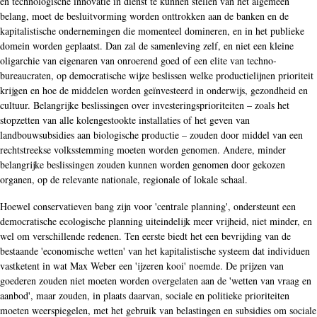
en technologische innovatie in dienst te kunnen stellen van het algemeen
belang, moet de besluitvorming worden onttrokken aan de banken en de
kapitalistische ondernemingen die momenteel domineren, en in het publieke
domein worden geplaatst. Dan zal de samenleving zelf, en niet een kleine
oligarchie van eigenaren van onroerend goed of een elite van techno-
bureaucraten, op democratische wijze beslissen welke productielijnen prioriteit
krijgen en hoe de middelen worden geïnvesteerd in onderwijs, gezondheid en
cultuur. Belangrijke beslissingen over investeringsprioriteiten – zoals het
stopzetten van alle kolengestookte installaties of het geven van
landbouwsubsidies aan biologische productie – zouden door middel van een
rechtstreekse volksstemming moeten worden genomen. Andere, minder
belangrijke beslissingen zouden kunnen worden genomen door gekozen
organen, op de relevante nationale, regionale of lokale schaal.
Hoewel conservatieven bang zijn voor 'centrale planning', ondersteunt een
democratische ecologische planning uiteindelijk meer vrijheid, niet minder, en
wel om verschillende redenen. Ten eerste biedt het een bevrijding van de
bestaande 'economische wetten' van het kapitalistische systeem dat individuen
vastketent in wat Max Weber een 'ijzeren kooi' noemde. De prijzen van
goederen zouden niet moeten worden overgelaten aan de 'wetten van vraag en
aanbod', maar zouden, in plaats daarvan, sociale en politieke prioriteiten
moeten weerspiegelen, met het gebruik van belastingen en subsidies om sociale