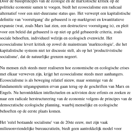
Door de basisprincipes van de ecologie en de marxistische kritiek op de
politieke economie samen te voegen, biedt het ecosocialisme een radicaal
alternatief voor een niet-duurzame status quo. Het verwerpt een kapitalistische
definitie van 'vooruitgang' die gebaseerd is op marktgroei en kwantitatieve
expansie (wat, zoals Marx laat zien, een destructieve vooruitgang is), en pleit
voor een beleid dat gebaseerd is op niet op geld gebaseerde criteria, zoals
sociale behoeften, individueel welzijn en ecologisch evenwicht. Het
ecosocialisme levert kritiek op zowel de mainstream 'marktecologie', die het
kapitalistische systeem niet ter discussie stelt, als op het 'productivistische
socialisme', dat de natuurlijke grenzen negeert.
Nu mensen zich steeds meer realiseren hoe economische en ecologische crises
met elkaar verweven zijn, krijgt het ecosocialisme steeds meer aanhangers.
Ecosocialisme is als beweging relatief nieuw, maar sommige van de
fundamentele uitgangspunten ervan gaan terug op de geschriften van Marx en
Engels. Nu herontdekken intellectuelen en activisten deze erfenis en zoeken ze
naar een radicale herstructurering van de economie volgens de principes van de
democratische ecologische planning, waarbij menselijke en ecologische
behoeften op de eerste plaats komen.
Het 'reëel bestaande socialisme' van de 20ste eeuw, met zijn vaak
milieuonvriendelijke bureaucratieën, biedt geen aantrekkelijk model voor