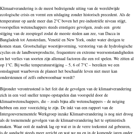
Klimaatverandering is de meest bedreigende uiting van de wereldwijde
ecologische crisis en vormt een uitdaging zonder historisch precedent. Als de
temperatuur op aarde meer dan 2°C boven het pre-industriële niveau stijgt,
voorspellen wetenschappers steeds ernstigere gevolgen, zoals een grote
stijging van de zeespiegel zodat de meeste steden aan zee, van Dacca in
Bangladesh tot Amsterdam, Venetië en New York, onder water dreigen te
komen staan. Grootschalige woestijnvorming, verstoring van de hydrologische
cyclus en de landbouwproductie, frequentere en extreme weersomstandigheden
en het verlies van soorten zijn allemaal factoren die een rol spelen. We zitten al
op 1°C. Bij welke temperatuurstijging – 5, 6 of 7°C – bereiken we een
omslagpunt waarboven de planeet het beschaafde leven niet meer kan
ondersteunen of zelfs onbewoonbaar wordt?
Bijzonder verontrustend is het feit dat de gevolgen van de klimaatverandering
zich in een veel sneller tempo opstapelen dan voorspeld door de
klimaatwetenschappers, die – zoals bijna alle wetenschappers – de neiging
hebben om zeer voorzichtig te zijn. De inkt van een rapport van de
Intergouvernementele Werkgroep inzake Klimaatverandering is nog niet droog
als de toenemende gevolgen van de klimaatverandering het te optimistisch
maken. Waar ooit de nadruk lag op wat er in de verre toekomst zal gebeuren,
is de aandacht steeds meer gericht op wat we nu en in de komende jaren onder