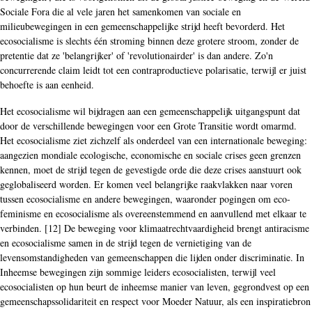
Sociale Fora die al vele jaren het samenkomen van sociale en
milieubewegingen in een gemeenschappelijke strijd heeft bevorderd. Het
ecosocialisme is slechts één stroming binnen deze grotere stroom, zonder de
pretentie dat ze 'belangrijker' of 'revolutionairder' is dan andere. Zo'n
concurrerende claim leidt tot een contraproductieve polarisatie, terwijl er juist
behoefte is aan eenheid.
Het ecosocialisme wil bijdragen aan een gemeenschappelijk uitgangspunt dat
door de verschillende bewegingen voor een Grote Transitie wordt omarmd.
Het ecosocialisme ziet zichzelf als onderdeel van een internationale beweging:
aangezien mondiale ecologische, economische en sociale crises geen grenzen
kennen, moet de strijd tegen de gevestigde orde die deze crises aanstuurt ook
geglobaliseerd worden. Er komen veel belangrijke raakvlakken naar voren
tussen ecosocialisme en andere bewegingen, waaronder pogingen om eco-
feminisme en ecosocialisme als overeenstemmend en aanvullend met elkaar te
verbinden. [12] De beweging voor klimaatrechtvaardigheid brengt antiracisme
en ecosocialisme samen in de strijd tegen de vernietiging van de
levensomstandigheden van gemeenschappen die lijden onder discriminatie. In
Inheemse bewegingen zijn sommige leiders ecosocialisten, terwijl veel
ecosocialisten op hun beurt de inheemse manier van leven, gegrondvest op een
gemeenschapssolidariteit en respect voor Moeder Natuur, als een inspiratiebron