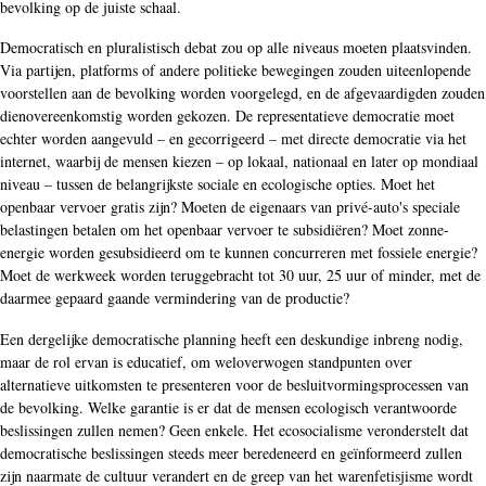
bevolking op de juiste schaal.
Democratisch en pluralistisch debat zou op alle niveaus moeten plaatsvinden.
Via partijen, platforms of andere politieke bewegingen zouden uiteenlopende
voorstellen aan de bevolking worden voorgelegd, en de afgevaardigden zouden
dienovereenkomstig worden gekozen. De representatieve democratie moet
echter worden aangevuld – en gecorrigeerd – met directe democratie via het
internet, waarbij de mensen kiezen – op lokaal, nationaal en later op mondiaal
niveau – tussen de belangrijkste sociale en ecologische opties. Moet het
openbaar vervoer gratis zijn? Moeten de eigenaars van privé-auto's speciale
belastingen betalen om het openbaar vervoer te subsidiëren? Moet zonne-
energie worden gesubsidieerd om te kunnen concurreren met fossiele energie?
Moet de werkweek worden teruggebracht tot 30 uur, 25 uur of minder, met de
daarmee gepaard gaande vermindering van de productie?
Een dergelijke democratische planning heeft een deskundige inbreng nodig,
maar de rol ervan is educatief, om weloverwogen standpunten over
alternatieve uitkomsten te presenteren voor de besluitvormingsprocessen van
de bevolking. Welke garantie is er dat de mensen ecologisch verantwoorde
beslissingen zullen nemen? Geen enkele. Het ecosocialisme veronderstelt dat
democratische beslissingen steeds meer beredeneerd en geïnformeerd zullen
zijn naarmate de cultuur verandert en de greep van het warenfetisjisme wordt