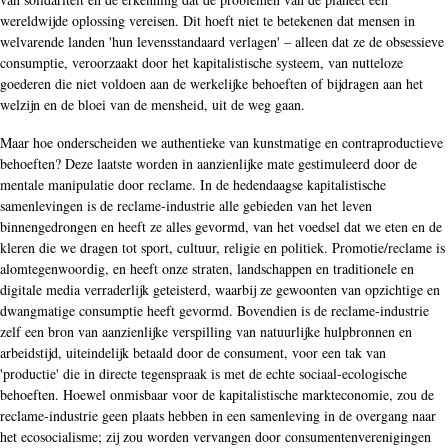
wereldwijde oplossing vereisen. Dit hoeft niet te betekenen dat mensen in
welvarende landen 'hun levensstandaard verlagen' – alleen dat ze de obsessieve
consumptie, veroorzaakt door het kapitalistische systeem, van nutteloze
goederen die niet voldoen aan de werkelijke behoeften of bijdragen aan het
welzijn en de bloei van de mensheid, uit de weg gaan.
Maar hoe onderscheiden we authentieke van kunstmatige en contraproductieve
behoeften? Deze laatste worden in aanzienlijke mate gestimuleerd door de
mentale manipulatie door reclame. In de hedendaagse kapitalistische
samenlevingen is de reclame-industrie alle gebieden van het leven
binnengedrongen en heeft ze alles gevormd, van het voedsel dat we eten en de
kleren die we dragen tot sport, cultuur, religie en politiek. Promotie/reclame is
alomtegenwoordig, en heeft onze straten, landschappen en traditionele en
digitale media verraderlijk geteisterd, waarbij ze gewoonten van opzichtige en
dwangmatige consumptie heeft gevormd. Bovendien is de reclame-industrie
zelf een bron van aanzienlijke verspilling van natuurlijke hulpbronnen en
arbeidstijd, uiteindelijk betaald door de consument, voor een tak van
'productie' die in directe tegenspraak is met de echte sociaal-ecologische
behoeften. Hoewel onmisbaar voor de kapitalistische markteconomie, zou de
reclame-industrie geen plaats hebben in een samenleving in de overgang naar
het ecosocialisme; zij zou worden vervangen door consumentenverenigingen