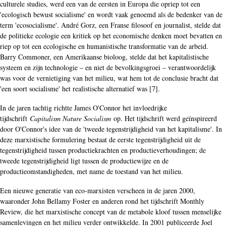
culturele studies, werd een van de eersten in Europa die opriep tot een
'ecologisch bewust socialisme' en wordt vaak genoemd als de bedenker van de
term 'ecosocialisme'. André Gorz, een Franse filosoof en journalist, stelde dat
de politieke ecologie een kritiek op het economische denken moet bevatten en
riep op tot een ecologische en humanistische transformatie van de arbeid.
Barry Commoner, een Amerikaanse bioloog, stelde dat het kapitalistische
systeem en zijn technologie – en niet de bevolkingsgroei – verantwoordelijk
was voor de vernietiging van het milieu, wat hem tot de conclusie bracht dat
'een soort socialisme' het realistische alternatief was [7].
In de jaren tachtig richtte James O'Connor het invloedrijke
tijdschrift
Capitalism Nature Socialism
op. Het tijdschrift werd geïnspireerd
door O'Connor's idee van de 'tweede tegenstrijdigheid van het kapitalisme'. In
deze marxistische formulering bestaat de eerste tegenstrijdigheid uit de
tegenstrijdigheid tussen productiekrachten en productieverhoudingen; de
tweede tegenstrijdigheid ligt tussen de productiewijze en de
productieomstandigheden, met name de toestand van het milieu.
Een nieuwe generatie van eco-marxisten verscheen in de jaren 2000,
waaronder John Bellamy Foster en anderen rond het tijdschrift Monthly
Review, die het marxistische concept van de metabole kloof tussen menselijke
samenlevingen en het milieu verder ontwikkelde. In 2001 publiceerde Joel