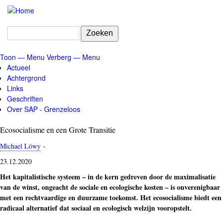
Overslaan
en
naar
Zoeken
de
inhoud
Toon — Menu
Verberg — Menu
gaan
Menu
Actueel
Achtergrond
Links
Geschriften
Over SAP - Grenzeloos
Ecosocialisme en een Grote Transitie
Michael Löwy
-
23.12.2020
Het kapitalistische systeem – in de kern gedreven door de maximalisatie
van de winst, ongeacht de sociale en ecologische kosten – is onverenigbaar
met een rechtvaardige en duurzame toekomst. Het ecosocialisme biedt een
radicaal alternatief dat sociaal en ecologisch welzijn vooropstelt.