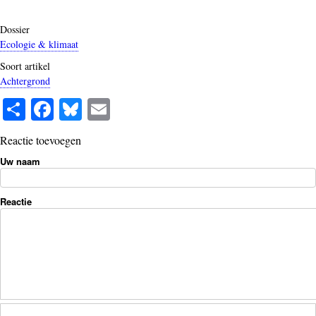
Dossier
Ecologie & klimaat
Soort artikel
Achtergrond
S
Fa
Bl
E
ha
ce
ue
m
Reactie toevoegen
re
bo
sk
ail
Uw naam
ok
y
Reactie