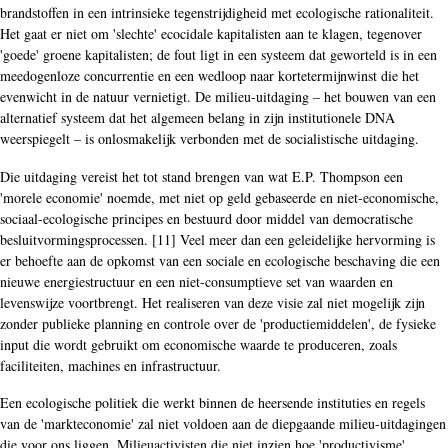
brandstoffen in een intrinsieke tegenstrijdigheid met ecologische rationaliteit.
Het gaat er niet om 'slechte' ecocidale kapitalisten aan te klagen, tegenover
'goede' groene kapitalisten; de fout ligt in een systeem dat geworteld is in een
meedogenloze concurrentie en een wedloop naar kortetermijnwinst die het
evenwicht in de natuur vernietigt. De milieu-uitdaging – het bouwen van een
alternatief systeem dat het algemeen belang in zijn institutionele DNA
weerspiegelt – is onlosmakelijk verbonden met de socialistische uitdaging.
Die uitdaging vereist het tot stand brengen van wat E.P. Thompson een
'morele economie' noemde, met niet op geld gebaseerde en niet-economische,
sociaal-ecologische principes en bestuurd door middel van democratische
besluitvormingsprocessen. [11] Veel meer dan een geleidelijke hervorming is
er behoefte aan de opkomst van een sociale en ecologische beschaving die een
nieuwe energiestructuur en een niet-consumptieve set van waarden en
levenswijze voortbrengt. Het realiseren van deze visie zal niet mogelijk zijn
zonder publieke planning en controle over de 'productiemiddelen', de fysieke
input die wordt gebruikt om economische waarde te produceren, zoals
faciliteiten, machines en infrastructuur.
Een ecologische politiek die werkt binnen de heersende instituties en regels
van de 'markteconomie' zal niet voldoen aan de diepgaande milieu-uitdagingen
die voor ons liggen. Milieuactivisten die niet inzien hoe 'productivisme'