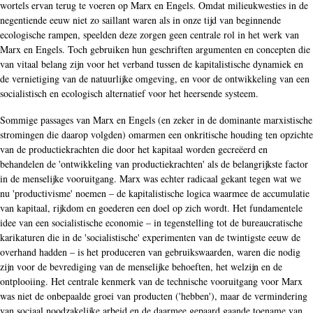
wortels ervan terug te voeren op Marx en Engels. Omdat milieukwesties in de
negentiende eeuw niet zo saillant waren als in onze tijd van beginnende
ecologische rampen, speelden deze zorgen geen centrale rol in het werk van
Marx en Engels. Toch gebruiken hun geschriften argumenten en concepten die
van vitaal belang zijn voor het verband tussen de kapitalistische dynamiek en
de vernietiging van de natuurlijke omgeving, en voor de ontwikkeling van een
socialistisch en ecologisch alternatief voor het heersende systeem.
Sommige passages van Marx en Engels (en zeker in de dominante marxistische
stromingen die daarop volgden) omarmen een onkritische houding ten opzichte
van de productiekrachten die door het kapitaal worden gecreëerd en
behandelen de 'ontwikkeling van productiekrachten' als de belangrijkste factor
in de menselijke vooruitgang. Marx was echter radicaal gekant tegen wat we
nu 'productivisme' noemen – de kapitalistische logica waarmee de accumulatie
van kapitaal, rijkdom en goederen een doel op zich wordt. Het fundamentele
idee van een socialistische economie – in tegenstelling tot de bureaucratische
karikaturen die in de 'socialistische' experimenten van de twintigste eeuw de
overhand hadden – is het produceren van gebruikswaarden, waren die nodig
zijn voor de bevrediging van de menselijke behoeften, het welzijn en de
ontplooiing. Het centrale kenmerk van de technische vooruitgang voor Marx
was niet de onbepaalde groei van producten ('hebben'), maar de vermindering
van sociaal noodzakelijke arbeid en de daarmee gepaard gaande toename van