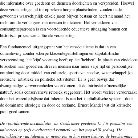
die informatie over goederen en diensten doorlichten en verspreiden. Hoewel
deze veranderingen al tot op zekere hoogte plaatsvinden, zouden oude
gewoontes waarschijnlijk enkele jaren blijven bestaan en heeft niemand het
recht om de verlangens van mensen te dicteren. Het veranderen van
consumptiepatronen is een voortdurende educatieve uitdaging binnen een
historisch proces van culturele verandering.
Een fundamenteel uitgangspunt van het ecosocialisme is dat in een
samenleving zonder scherpe klassentegenstellingen en kapitalistische
vervreemding, het 'zijn' voorrang heeft op het 'hebben'. In plaats van eindeloos
te zoeken naar goederen, streven mensen naar meer vrije tijd en persoonlijke
ontplooiing door middel van culturele, sportieve, speelse, wetenschappelijke,
erotische, artistieke en politieke activiteiten. Er is geen bewijs dat
dwangmatige verworvenheden voortkomen uit de intrinsieke 'menselijke
natuur', zoals conservatieve retoriek suggereert. Het wordt veeleer veroorzaakt
door het warenfetisjisme dat inherent is aan het kapitalistische systeem, door
de dominante ideologie en door de reclame. Ernest Mandel vat dit kritische
punt goed samen:
De voortdurende accumulatie van steeds meer goederen [...] is geenszins een
universeel en zelfs overheersend kenmerk van het menselijk gedrag. De
ontwikkeling van talenten en neigingen in hun eigen belang; de bescherming