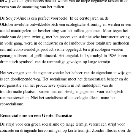
terwijl ze zich grotendeels bewust waren van de diepe negatieve kosten in de
vorm van de aantasting van het milieu.
De Sovjet-Unie is een perfect voorbeeld. In de eerste jaren na de
Oktoberrevolutie ontwikkelde zich een ecologische stroming en werden er een
aantal maatregelen ter bescherming van het milieu genomen. Maar tegen het
einde van de jaren twintig, met het proces van stalinistische bureaucratisering
in volle gang, werd in de industrie en de landbouw door totalitaire methoden
een milieuonvriendelijk productivisme opgelegd, terwijl ecologen werden
gemarginaliseerd of geëlimineerd. Het ongeluk in Tsjernobyl in 1986 is een
dramatisch symbool van de rampzalige gevolgen op lange termijn.
Het vervangen van de eigenaar zonder het beheer van de eigendom te wijzigen,
is een doodlopende weg. Het socialisme moet het democratisch beheer en de
reorganisatie van het productieve systeem in het middelpunt van de
transformatie plaatsen, samen met een stevig engagement voor ecologisch
rentmeesterschap. Niet het socialisme of de ecologie alleen, maar het
ecosocialisme.
Ecosocialisme en een Grote Transitie
De strijd voor een groen socialisme op lange termijn vereist een strijd voor
concrete en dringende hervormingen op korte termijn. Zonder illusies over de