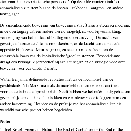
zien voor het ecosocialistische perspectief. Op dezelfde manier vindt het
ecosocialisme zijn stem binnen de boeren-, vakbonds-, ontgroei- en andere
bewegingen.
De samenkomende beweging van bewegingen streeft naar systeemverandering,
in de overtuiging dat een andere wereld mogelijk is, voorbij vermarkting,
vernietiging van het milieu, uitbuiting en onderdrukking. De macht van
gevestigde heersende elites is onmiskenbaar, en de kracht van de radicale
oppositie blijft zwak. Maar ze groeit, en staat voor onze hoop om de
catastrofale koers van de kapitalistische 'groei' te stoppen. Ecosocialisme
draagt een belangrijk perspectief bij aan het begrip en de strategie voor deze
beweging voor een Grote Transitie.
Walter Benjamin definieerde revoluties niet als de locomotief van de
geschiedenis, à la Marx, maar als de mensheid die aan de noodrem trekt
voordat de trein de afgrond inrijdt. Nooit hebben we het méér nodig gehad om
gezamenlijk aan die hendel te trekken en een nieuw spoor te leggen naar een
andere bestemming. Het idee en de praktijk van het ecosocialisme kan dit
wereldhistorische project helpen begeleiden.
Noten
1] Joel Kovel, Enemy of Nature: The End of Capitalism or the End of the