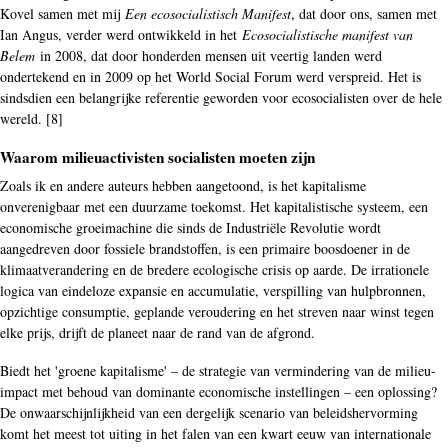
Kovel samen met mij
Een ecosocialistisch Manifest
, dat door ons, samen met
Ian Angus, verder werd ontwikkeld in het
Ecosocialistische manifest van
Belem
in 2008, dat door honderden mensen uit veertig landen werd
ondertekend en in 2009 op het World Social Forum werd verspreid. Het is
sindsdien een belangrijke referentie geworden voor ecosocialisten over de hele
wereld. [8]
Waarom milieuactivisten socialisten moeten zijn
Zoals ik en andere auteurs hebben aangetoond, is het kapitalisme
onverenigbaar met een duurzame toekomst. Het kapitalistische systeem, een
economische groeimachine die sinds de Industriële Revolutie wordt
aangedreven door fossiele brandstoffen, is een primaire boosdoener in de
klimaatverandering en de bredere ecologische crisis op aarde. De irrationele
logica van eindeloze expansie en accumulatie, verspilling van hulpbronnen,
opzichtige consumptie, geplande veroudering en het streven naar winst tegen
elke prijs, drijft de planeet naar de rand van de afgrond.
Biedt het 'groene kapitalisme' – de strategie van vermindering van de milieu-
impact met behoud van dominante economische instellingen – een oplossing?
De onwaarschijnlijkheid van een dergelijk scenario van beleidshervorming
komt het meest tot uiting in het falen van een kwart eeuw van internationale