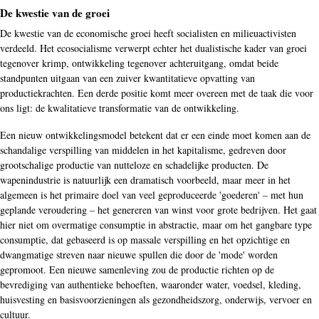
De kwestie van de groei
De kwestie van de economische groei heeft socialisten en milieuactivisten
verdeeld. Het ecosocialisme verwerpt echter het dualistische kader van groei
tegenover krimp, ontwikkeling tegenover achteruitgang, omdat beide
standpunten uitgaan van een zuiver kwantitatieve opvatting van
productiekrachten. Een derde positie komt meer overeen met de taak die voor
ons ligt: de kwalitatieve transformatie van de ontwikkeling.
Een nieuw ontwikkelingsmodel betekent dat er een einde moet komen aan de
schandalige verspilling van middelen in het kapitalisme, gedreven door
grootschalige productie van nutteloze en schadelijke producten. De
wapenindustrie is natuurlijk een dramatisch voorbeeld, maar meer in het
algemeen is het primaire doel van veel geproduceerde 'goederen' – met hun
geplande veroudering – het genereren van winst voor grote bedrijven. Het gaat
hier niet om overmatige consumptie in abstractie, maar om het gangbare type
consumptie, dat gebaseerd is op massale verspilling en het opzichtige en
dwangmatige streven naar nieuwe spullen die door de 'mode' worden
gepromoot. Een nieuwe samenleving zou de productie richten op de
bevrediging van authentieke behoeften, waaronder water, voedsel, kleding,
huisvesting en basisvoorzieningen als gezondheidszorg, onderwijs, vervoer en
cultuur.