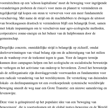
vooruitzichten op een 'schoon kapitalisme' moet de beweging voor ingrijpende
veranderingen proberen de risico's voor mens en planeet te verminderen en
tegelijkertijd tijd kopen om steun te verwerven voor een meer fundamentele
verschuiving. Met name de strijd om de machthebbers te dwingen de uitstoot
van broeikasgassen drastisch te verminderen blijft een belangrijk front, samen
met lokale inspanningen om te verschuiven naar agro-ecologische methoden,
coöperatieve zonne-energie en het beheer van de hulpbronnen door de
gemeenschap.
Dergelijke concrete, onmiddellijke strijd is belangrijk op zichzelf, omdat
deeloverwinningen van vitaal belang zijn om de achteruitgang van het milieu
en de wanhoop over de toekomst tegen te gaan. Voor de langere termijn
kunnen deze campagnes helpen om het ecologische en socialistische bewustzijn
te verhogen en het activisme van onderop te bevorderen. Zowel het bewustzijn
als de zelforganisatie zijn doorslaggevende voorwaarden en fundamenten voor
een radicale verandering van het wereldsysteem. De versterking van duizenden
lokale- en deelinspanningen tot een overkoepelende systemische wereldwijde
beweging smeedt de weg naar een Grote Transitie: een nieuwe samenleving en
levenswijze.
Deze visie is geïnspireerd op het populaire idee van een 'beweging van
bewegingen', die is voortgekomen uit de global justice-beweging en de Wereld