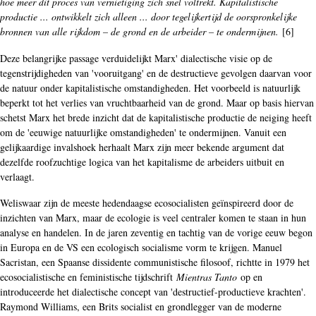
hoe meer dit proces van vernietiging zich snel voltrekt. Kapitalistische
productie ... ontwikkelt zich alleen ... door tegelijkertijd de oorspronkelijke
bronnen van alle rijkdom – de grond en de arbeider – te ondermijnen.
[6]
Deze belangrijke passage verduidelijkt Marx' dialectische visie op de
tegenstrijdigheden van 'vooruitgang' en de destructieve gevolgen daarvan voor
de natuur onder kapitalistische omstandigheden. Het voorbeeld is natuurlijk
beperkt tot het verlies van vruchtbaarheid van de grond. Maar op basis hiervan
schetst Marx het brede inzicht dat de kapitalistische productie de neiging heeft
om de 'eeuwige natuurlijke omstandigheden' te ondermijnen. Vanuit een
gelijkaardige invalshoek herhaalt Marx zijn meer bekende argument dat
dezelfde roofzuchtige logica van het kapitalisme de arbeiders uitbuit en
verlaagt.
Weliswaar zijn de meeste hedendaagse ecosocialisten geïnspireerd door de
inzichten van Marx, maar de ecologie is veel centraler komen te staan in hun
analyse en handelen. In de jaren zeventig en tachtig van de vorige eeuw begon
in Europa en de VS een ecologisch socialisme vorm te krijgen. Manuel
Sacristan, een Spaanse dissidente communistische filosoof, richtte in 1979 het
ecosocialistische en feministische tijdschrift
Mientras Tanto
op en
introduceerde het dialectische concept van 'destructief-productieve krachten'.
Raymond Williams, een Brits socialist en grondlegger van de moderne