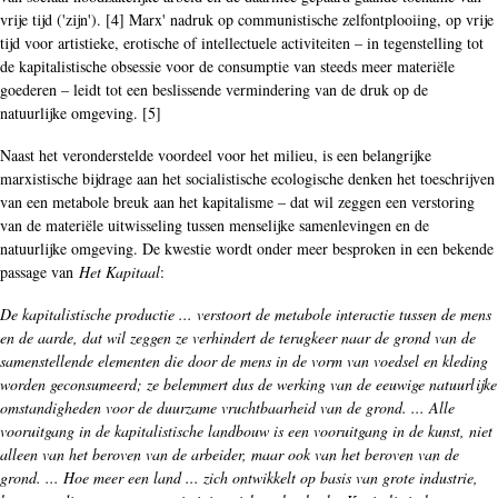
vrije tijd ('zijn'). [4] Marx' nadruk op communistische zelfontplooiing, op vrije
tijd voor artistieke, erotische of intellectuele activiteiten – in tegenstelling tot
de kapitalistische obsessie voor de consumptie van steeds meer materiële
goederen – leidt tot een beslissende vermindering van de druk op de
natuurlijke omgeving. [5]
Naast het veronderstelde voordeel voor het milieu, is een belangrijke
marxistische bijdrage aan het socialistische ecologische denken het toeschrijven
van een metabole breuk aan het kapitalisme – dat wil zeggen een verstoring
van de materiële uitwisseling tussen menselijke samenlevingen en de
natuurlijke omgeving. De kwestie wordt onder meer besproken in een bekende
passage van
Het Kapitaal
:
De kapitalistische productie ... verstoort de metabole interactie tussen de mens
en de aarde, dat wil zeggen ze verhindert de terugkeer naar de grond van de
samenstellende elementen die door de mens in de vorm van voedsel en kleding
worden geconsumeerd; ze belemmert dus de werking van de eeuwige natuurlijke
omstandigheden voor de duurzame vruchtbaarheid van de grond. ... Alle
vooruitgang in de kapitalistische landbouw is een vooruitgang in de kunst, niet
alleen van het beroven van de arbeider, maar ook van het beroven van de
grond. ... Hoe meer een land ... zich ontwikkelt op basis van grote industrie,