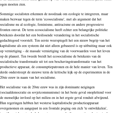
ogen moeten zien.
Sommige socialisten erkennen de noodzaak om ecologie te integreren, maar
maken bezwaar tegen de term 'ecosocialisme', met als argument dat het
socialisme nu al ecologie, feminisme, antiracisme en andere progressieve
fronten omvat. De term ecosocialisme heeft echter een belangrijke politieke
betekenis doordat het een beslissende verandering in het socialistische
gedachtegoed voorstelt. Ten eerste weerspiegelt het een nieuw begrip van het
kapitalisme als een systeem dat niet alleen gebaseerd is op uitbuiting maar ook
op vernietiging – de massale vernietiging van de voorwaarden voor het leven
op de planeet. Ten tweede breidt het ecosocialisme de betekenis van de
socialistische transformatie uit tot een beschavingstransformatie van het
productieve apparaat, de consumptiepatronen en de hele manier van leven. Ten
derde onderstreept de nieuwe term de kritische kijk op de experimenten in de
20ste eeuw in naam van het socialisme.
Het socialisme van de 20ste eeuw was in zijn dominante neigingen
(sociaaldemocratie en sovjetcommunisme) in het beste geval onoplettend voor
de menselijke invloed op het milieu en in het ergste geval ronduit afwijzend.
Hun regeringen hebben het westerse kapitalistische productieapparaat
overgenomen en aangepast in een frontale poging om zich 'te ontwikkelen',