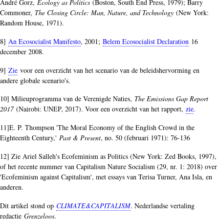
André Gorz,
Ecology as Politics
(Boston, South End Press, 1979); Barry
Commoner,
The Closing Circle: Man, Nature, and Technology
(New York:
Random House, 1971).
8]
An Ecosocialist Manifesto
, 2001;
Belem Ecosocialist Declaration
16
december 2008.
9]
Zie
voor een overzicht van het scenario van de beleidshervorming en
andere globale scenario's.
10] Milieuprogramma van de Verenigde Naties,
The Emissions Gap Report
2017
(Nairobi: UNEP, 2017). Voor een overzicht van het rapport,
zie
.
11]E. P. Thompson 'The Moral Economy of the English Crowd in the
Eighteenth Century,'
Past & Present
, no. 50 (februari 1971): 76-136
12] Zie Ariel Salleh's Ecofeminism as Politics (New York: Zed Books, 1997),
of het recente nummer van Capitalism Nature Socialism (29, nr. 1: 2018) over
'Ecofeminism against Capitalism', met essays van Terisa Turner, Ana Isla, en
anderen.
Dit artikel stond op
CLIMATE&CAPITALISM
. Nederlandse vertaling
redactie
Grenzeloos
.