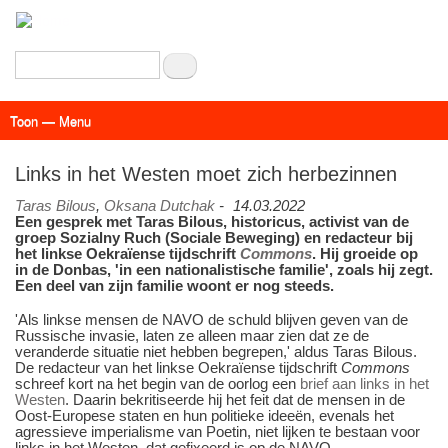
Overslaan
en
naar
Zoeken
de
inhoud
Toon — Menu
gaan
Menu
Actueel
Achtergrond
Links
Geschriften
Over SAP - Grenzeloos
Links in het Westen moet zich herbezinnen
Taras Bilous
,
Oksana Dutchak
-
14.03.2022
Een gesprek met Taras Bilous, historicus, activist van de
groep Sozialny Ruch (Sociale Beweging) en redacteur bij
het linkse Oekraïense tijdschrift
Commons
. Hij groeide op
in de Donbas, 'in een nationalistische familie', zoals hij zegt.
Een deel van zijn familie woont er nog steeds.
'Als linkse mensen de NAVO de schuld blijven geven van de
Russische invasie, laten ze alleen maar zien dat ze de
veranderde situatie niet hebben begrepen,' aldus Taras Bilous.
De redacteur van het linkse Oekraïense tijdschrift
Commons
schreef kort na het begin van de oorlog een
brief aan links in het
Westen
. Daarin bekritiseerde hij het feit dat de mensen in de
Oost-Europese staten en hun politieke ideeën, evenals het
agressieve imperialisme van Poetin, niet lijken te bestaan voor
links in het Westen, dat gefixeerd is op de NAVO.