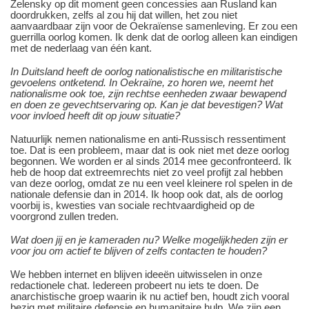
Zelensky op dit moment geen concessies aan Rusland kan
doordrukken, zelfs al zou hij dat willen, het zou niet
aanvaardbaar zijn voor de Oekraïense samenleving. Er zou een
guerrilla oorlog komen. Ik denk dat de oorlog alleen kan eindigen
met de nederlaag van één kant.
In Duitsland heeft de oorlog nationalistische en militaristische
gevoelens ontketend. In Oekraïne, zo horen we, neemt het
nationalisme ook toe, zijn rechtse eenheden zwaar bewapend
en doen ze gevechtservaring op. Kan je dat bevestigen? Wat
voor invloed heeft dit op jouw situatie?
Natuurlijk nemen nationalisme en anti-Russisch ressentiment
toe. Dat is een probleem, maar dat is ook niet met deze oorlog
begonnen. We worden er al sinds 2014 mee geconfronteerd. Ik
heb de hoop dat extreemrechts niet zo veel profijt zal hebben
van deze oorlog, omdat ze nu een veel kleinere rol spelen in de
nationale defensie dan in 2014. Ik hoop ook dat, als de oorlog
voorbij is, kwesties van sociale rechtvaardigheid op de
voorgrond zullen treden.
Wat doen jij en je kameraden nu? Welke mogelijkheden zijn er
voor jou om actief te blijven of zelfs contacten te houden?
We hebben internet en blijven ideeën uitwisselen in onze
redactionele chat. Iedereen probeert nu iets te doen. De
anarchistische groep waarin ik nu actief ben, houdt zich vooral
bezig met militaire defensie en humanitaire hulp. We zijn een