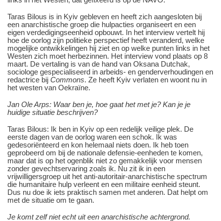
Taras Bilous is in Kyiv gebleven en heeft zich aangesloten bij
een anarchistische groep die hulpacties organiseert en een
eigen verdedigingseenheid opbouwt. In het interview vertelt hij
hoe de oorlog zijn politieke perspectief heeft veranderd, welke
mogelijke ontwikkelingen hij ziet en op welke punten links in het
Westen zich moet herbezinnen. Het interview vond plaats op 8
maart. De vertaling is van de hand van Oksana Dutchak,
sociologe gespecialiseerd in arbeids- en genderverhoudingen en
redactrice bij
Commons
. Ze heeft Kyiv verlaten en woont nu in
het westen van Oekraïne.
Jan Ole Arps: Waar ben je, hoe gaat het met je? Kan je je
huidige situatie beschrijven?
Taras Bilous: Ik ben in Kyiv op een redelijk veilige plek. De
eerste dagen van de oorlog waren een schok. Ik was
gedesoriënteerd en kon helemaal niets doen. Ik heb toen
geprobeerd om bij de nationale defensie-eenheden te komen,
maar dat is op het ogenblik niet zo gemakkelijk voor mensen
zonder gevechtservaring zoals ik. Nu zit ik in een
vrijwilligersgroep uit het anti-autoritair-anarchistische spectrum
die humanitaire hulp verleent en een militaire eenheid steunt.
Dus nu doe ik iets praktisch samen met anderen. Dat helpt om
met de situatie om te gaan.
Je komt zelf niet echt uit een anarchistische achtergrond.