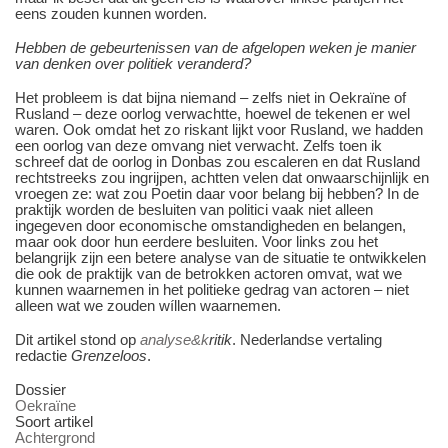
eens zouden kunnen worden.
Hebben de gebeurtenissen van de afgelopen weken je manier
van denken over politiek veranderd?
Het probleem is dat bijna niemand – zelfs niet in Oekraïne of
Rusland – deze oorlog verwachtte, hoewel de tekenen er wel
waren. Ook omdat het zo riskant lijkt voor Rusland, we hadden
een oorlog van deze omvang niet verwacht. Zelfs toen ik
schreef dat de oorlog in Donbas zou escaleren en dat Rusland
rechtstreeks zou ingrijpen, achtten velen dat onwaarschijnlijk en
vroegen ze: wat zou Poetin daar voor belang bij hebben? In de
praktijk worden de besluiten van politici vaak niet alleen
ingegeven door economische omstandigheden en belangen,
maar ook door hun eerdere besluiten. Voor links zou het
belangrijk zijn een betere analyse van de situatie te ontwikkelen
die ook de praktijk van de betrokken actoren omvat, wat we
kunnen waarnemen in het politieke gedrag van actoren – niet
alleen wat we zouden wíllen waarnemen.
Dit artikel stond op
analyse&k
ritik
. Nederlandse vertaling
redactie
Grenzeloos
.
Dossier
Oekraïne
Soort artikel
Achtergrond