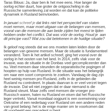
Taras Bilous: Ja, daar ben ik het mee eens. Hoe langer de
oorlog echter duurt, hoe groter de ontgoocheling in de
Russische samenleving zal worden en dat kan de politieke
dynamiek in Rusland beïnvloeden.
In januari
schreef je
dat links niet het perspectief van staten
moet nemen, maar moet uitgaan van de belangen van mensen,
vooral van die mensen die aan beide zijden het meest te lijden
hebben onder het conflict. Dat was vóór de oorlog. Houd je aan
dit principe vast? Wat zou dat betekenen in de huidige situatie?
Ik geloof nog steeds dat we ons moeten laten leiden door de
belangen van gewone mensen. Maar de situatie is fundamenteel
veranderd. Toen ik het artikel schreef, ging het vooral over de
oorlog in het oosten van het land. In 2014, zelfs vlak voor de
invasie, was de situatie in de Donbas veel gecompliceerder dan
nu. Veel mensen daar steunden de separatistische pogingen of
hoopten op hulp van Rusland. In die situatie was het belangrijk
om naar een soort compromis te zoeken. Vandaag de dag zijn
heel weinig mensen pro-Rusland, zelfs in de gebieden die
Rusland nu controleert. In plaats daarvan is er veel verzet tegen
de invasie. Dat wil niet zeggen dat er daar niemand is die
Rusland steunt. Maar zelfs veel mensen die vroeger pro-
Russisch waren, haten nu Rusland en eisen dat het Russische
leger vertrekt. Vanuit mondiaal oogpunt is een overwinning voor
Oekraïne of een nederlaag voor Rusland om een andere reden
van groot belang: het is de enige manier om te voorkomen dat
dit voorbeeld een precedent schept.