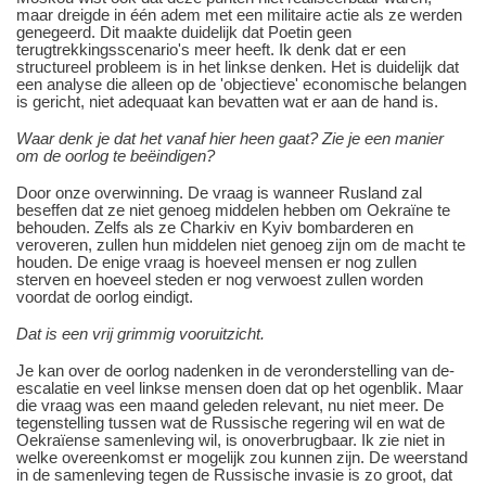
maar dreigde in één adem met een militaire actie als ze werden
genegeerd. Dit maakte duidelijk dat Poetin geen
terugtrekkingsscenario's meer heeft. Ik denk dat er een
structureel probleem is in het linkse denken. Het is duidelijk dat
een analyse die alleen op de 'objectieve' economische belangen
is gericht, niet adequaat kan bevatten wat er aan de hand is.
Waar denk je dat het vanaf hier heen gaat? Zie je een manier
om de oorlog te beëindigen?
Door onze overwinning. De vraag is wanneer Rusland zal
beseffen dat ze niet genoeg middelen hebben om Oekraïne te
behouden. Zelfs als ze Charkiv en Kyiv bombarderen en
veroveren, zullen hun middelen niet genoeg zijn om de macht te
houden. De enige vraag is hoeveel mensen er nog zullen
sterven en hoeveel steden er nog verwoest zullen worden
voordat de oorlog eindigt.
Dat is een vrij grimmig vooruitzicht.
Je kan over de oorlog nadenken in de veronderstelling van de-
escalatie en veel linkse mensen doen dat op het ogenblik. Maar
die vraag was een maand geleden relevant, nu niet meer. De
tegenstelling tussen wat de Russische regering wil en wat de
Oekraïense samenleving wil, is onoverbrugbaar. Ik zie niet in
welke overeenkomst er mogelijk zou kunnen zijn. De weerstand
in de samenleving tegen de Russische invasie is zo groot, dat