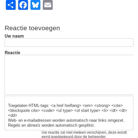
S
F
Bl
E
h
a
u
m
ar
c
e
ail
Reactie toevoegen
e
e
sk
Uw naam
b
y
o
Reactie
o
k
Toegelaten HTML-tags: <a href hreflang> <em> <strong> <cite>
<blockquote cite> <code> <ul type> <ol start type> <li> <dl> <dt>
<dd>
Web- en e-mailadressen worden automatisch naar links omgezet.
Regels en alinea's worden automatisch gesplitst.
Uw reactie zal niet meteen verschijnen, deze wordt
eerst goedgekeurd door de beheerder.