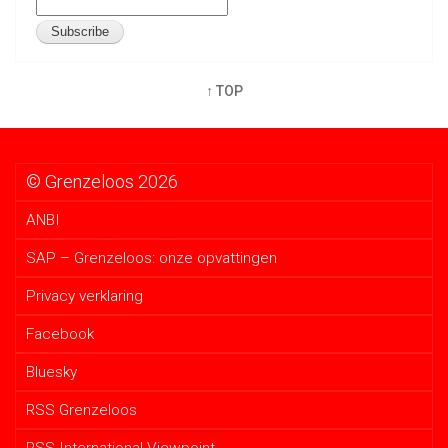
↑ TOP
© Grenzeloos 2026
ANBI
SAP – Grenzeloos: onze opvattingen
Privacy verklaring
Facebook
Bluesky
RSS Grenzeloos
RSS International Viewpoint