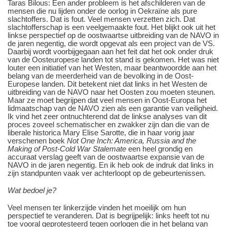
Taras Bilous: Een ander probleem is het afschilderen van de
mensen die nu lijden onder de oorlog in Oekraïne als pure
slachtoffers. Dat is fout. Veel mensen verzetten zich. Dat
slachtofferschap is een veelgemaakte fout. Het blijkt ook uit het
linkse perspectief op de oostwaartse uitbreiding van de NAVO in
de jaren negentig, die wordt opgevat als een project van de VS.
Daarbij wordt voorbijgegaan aan het feit dat het ook onder druk
van de Oosteuropese landen tot stand is gekomen. Het was niet
louter een initiatief van het Westen, maar beantwoordde aan het
belang van de meerderheid van de bevolking in de Oost-
Europese landen. Dit betekent niet dat links in het Westen de
uitbreiding van de NAVO naar het Oosten zou moeten steunen.
Maar ze moet begrijpen dat veel mensen in Oost-Europa het
lidmaatschap van de NAVO zien als een garantie van veiligheid.
Ik vind het zeer ontnuchterend dat de linkse analyses van dit
proces zoveel schematischer en zwakker zijn dan die van de
liberale historica Mary Elise Sarotte, die in haar vorig jaar
verschenen boek
Not One Inch: America, Russia and the
Making of Post-Cold War Stalemate
een heel grondig en
accuraat verslag geeft van de oostwaartse expansie van de
NAVO in de jaren negentig. En ik heb ook de indruk dat links in
zijn standpunten vaak ver achterloopt op de gebeurtenissen.
Wat bedoel je?
Veel mensen ter linkerzijde vinden het moeilijk om hun
perspectief te veranderen. Dat is begrijpelijk: links heeft tot nu
toe vooral geprotesteerd tegen oorlogen die in het belang van