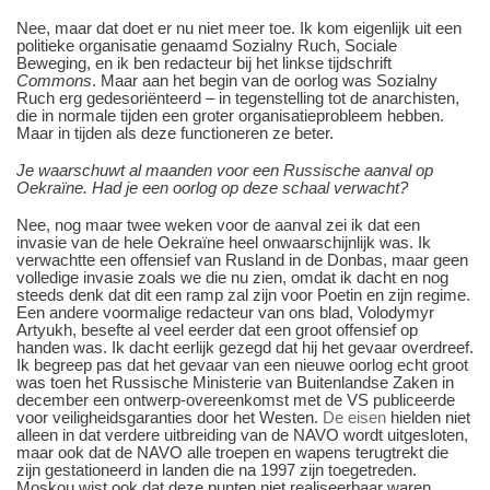
Nee, maar dat doet er nu niet meer toe. Ik kom eigenlijk uit een
politieke organisatie genaamd Sozialny Ruch, Sociale
Beweging, en ik ben redacteur bij het linkse tijdschrift
Commons
. Maar aan het begin van de oorlog was Sozialny
Ruch erg gedesoriënteerd – in tegenstelling tot de anarchisten,
die in normale tijden een groter organisatieprobleem hebben.
Maar in tijden als deze functioneren ze beter.
Je waarschuwt al maanden voor een Russische aanval op
Oekraïne. Had je een oorlog op deze schaal verwacht?
Nee, nog maar twee weken voor de aanval zei ik dat een
invasie van de hele Oekraïne heel onwaarschijnlijk was. Ik
verwachtte een offensief van Rusland in de Donbas, maar geen
volledige invasie zoals we die nu zien, omdat ik dacht en nog
steeds denk dat dit een ramp zal zijn voor Poetin en zijn regime.
Een andere voormalige redacteur van ons blad, Volodymyr
Artyukh, besefte al veel eerder dat een groot offensief op
handen was. Ik dacht eerlijk gezegd dat hij het gevaar overdreef.
Ik begreep pas dat het gevaar van een nieuwe oorlog echt groot
was toen het Russische Ministerie van Buitenlandse Zaken in
december een ontwerp-overeenkomst met de VS publiceerde
voor veiligheidsgaranties door het Westen.
De eisen
hielden niet
alleen in dat verdere uitbreiding van de NAVO wordt uitgesloten,
maar ook dat de NAVO alle troepen en wapens terugtrekt die
zijn gestationeerd in landen die na 1997 zijn toegetreden.
Moskou wist ook dat deze punten niet realiseerbaar waren,