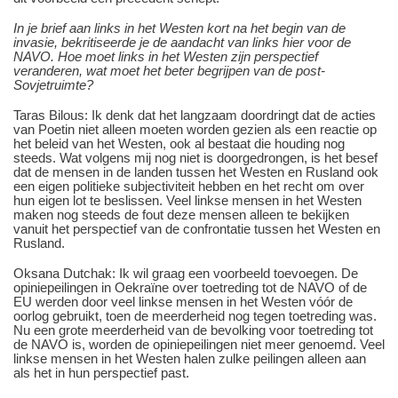
In je brief aan links in het Westen kort na het begin van de
invasie, bekritiseerde je de aandacht van links hier voor de
NAVO. Hoe moet links in het Westen zijn perspectief
veranderen, wat moet het beter begrijpen van de post-
Sovjetruimte?
Taras Bilous: Ik denk dat het langzaam doordringt dat de acties
van Poetin niet alleen moeten worden gezien als een reactie op
het beleid van het Westen, ook al bestaat die houding nog
steeds. Wat volgens mij nog niet is doorgedrongen, is het besef
dat de mensen in de landen tussen het Westen en Rusland ook
een eigen politieke subjectiviteit hebben en het recht om over
hun eigen lot te beslissen. Veel linkse mensen in het Westen
maken nog steeds de fout deze mensen alleen te bekijken
vanuit het perspectief van de confrontatie tussen het Westen en
Rusland.
Oksana Dutchak: Ik wil graag een voorbeeld toevoegen. De
opiniepeilingen in Oekraïne over toetreding tot de NAVO of de
EU werden door veel linkse mensen in het Westen vóór de
oorlog gebruikt, toen de meerderheid nog tegen toetreding was.
Nu een grote meerderheid van de bevolking voor toetreding tot
de NAVO is, worden de opiniepeilingen niet meer genoemd. Veel
linkse mensen in het Westen halen zulke peilingen alleen aan
als het in hun perspectief past.