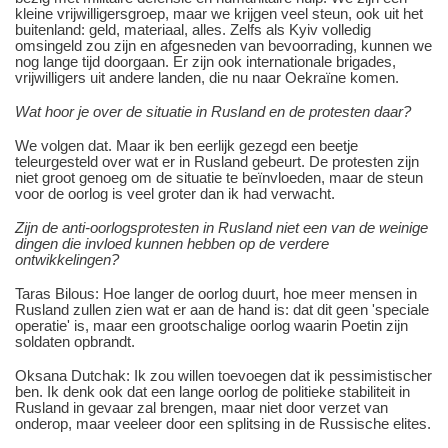
kleine vrijwilligersgroep, maar we krijgen veel steun, ook uit het
buitenland: geld, materiaal, alles. Zelfs als Kyiv volledig
omsingeld zou zijn en afgesneden van bevoorrading, kunnen we
nog lange tijd doorgaan. Er zijn ook internationale brigades,
vrijwilligers uit andere landen, die nu naar Oekraïne komen.
Wat hoor je over de situatie in Rusland en de protesten daar?
We volgen dat. Maar ik ben eerlijk gezegd een beetje
teleurgesteld over wat er in Rusland gebeurt. De protesten zijn
niet groot genoeg om de situatie te beïnvloeden, maar de steun
voor de oorlog is veel groter dan ik had verwacht.
Zijn de anti-oorlogsprotesten in Rusland niet een van de weinige
dingen die invloed kunnen hebben op de verdere
ontwikkelingen?
Taras Bilous: Hoe langer de oorlog duurt, hoe meer mensen in
Rusland zullen zien wat er aan de hand is: dat dit geen 'speciale
operatie' is, maar een grootschalige oorlog waarin Poetin zijn
soldaten opbrandt.
Oksana Dutchak: Ik zou willen toevoegen dat ik pessimistischer
ben. Ik denk ook dat een lange oorlog de politieke stabiliteit in
Rusland in gevaar zal brengen, maar niet door verzet van
onderop, maar veeleer door een splitsing in de Russische elites.