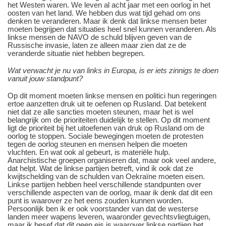
het Westen waren. We leven al acht jaar met een oorlog in het
oosten van het land. We hebben dus wat tijd gehad om ons
denken te veranderen. Maar ik denk dat linkse mensen beter
moeten begrijpen dat situaties heel snel kunnen veranderen. Als
linkse mensen de NAVO de schuld blijven geven van de
Russische invasie, laten ze alleen maar zien dat ze de
veranderde situatie niet hebben begrepen.
Wat verwacht je nu van links in Europa, is er iets zinnigs te doen
vanuit jouw standpunt?
Op dit moment moeten linkse mensen en politici hun regeringen
ertoe aanzetten druk uit te oefenen op Rusland. Dat betekent
niet dat ze alle sancties moeten steunen, maar het is wel
belangrijk om de prioriteiten duidelijk te stellen. Op dit moment
ligt de prioriteit bij het uitoefenen van druk op Rusland om de
oorlog te stoppen. Sociale bewegingen moeten de protesten
tegen de oorlog steunen en mensen helpen die moeten
vluchten. En wat ook al gebeurt, is materiële hulp.
Anarchistische groepen organiseren dat, maar ook veel andere,
dat helpt. Wat de linkse partijen betreft, vind ik ook dat ze
kwijtschelding van de schulden van Oekraïne moeten eisen.
Linkse partijen hebben heel verschillende standpunten over
verschillende aspecten van de oorlog, maar ik denk dat dit een
punt is waarover ze het eens zouden kunnen worden.
Persoonlijk ben ik er ook voorstander van dat de westerse
landen meer wapens leveren, waaronder gevechtsvliegtuigen,
maar ik besef dat dit geen eis is waarover linkse partijen het