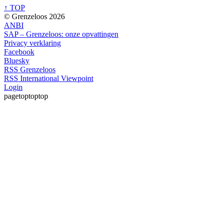
↑ TOP
© Grenzeloos 2026
ANBI
SAP – Grenzeloos: onze opvattingen
Privacy verklaring
Facebook
Bluesky
RSS Grenzeloos
RSS International Viewpoint
Login
pagetoptoptop