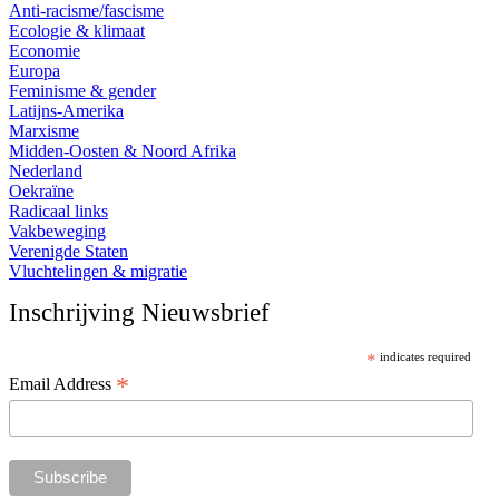
Anti-racisme/fascisme
Ecologie & klimaat
Economie
Europa
Feminisme & gender
Latijns-Amerika
Marxisme
Midden-Oosten & Noord Afrika
Nederland
Oekraïne
Radicaal links
Vakbeweging
Verenigde Staten
Vluchtelingen & migratie
Inschrijving Nieuwsbrief
*
indicates required
*
Email Address