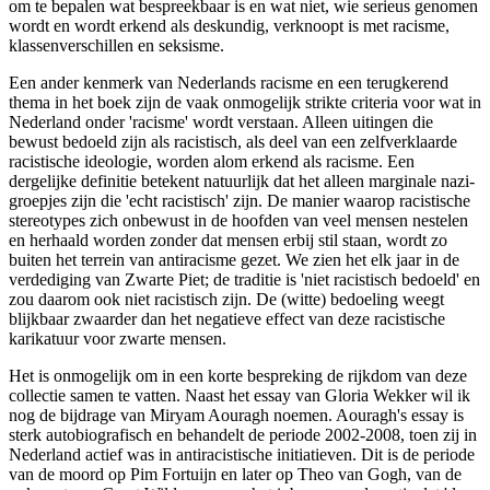
om te bepalen wat bespreekbaar is en wat niet, wie serieus genomen
wordt en wordt erkend als deskundig, verknoopt is met racisme,
klassenverschillen en seksisme.
Een ander kenmerk van Nederlands racisme en een terugkerend
thema in het boek zijn de vaak onmogelijk strikte criteria voor wat in
Nederland onder 'racisme' wordt verstaan. Alleen uitingen die
bewust bedoeld zijn als racistisch, als deel van een zelfverklaarde
racistische ideologie, worden alom erkend als racisme. Een
dergelijke definitie betekent natuurlijk dat het alleen marginale nazi-
groepjes zijn die 'echt racistisch' zijn. De manier waarop racistische
stereotypes zich onbewust in de hoofden van veel mensen nestelen
en herhaald worden zonder dat mensen erbij stil staan, wordt zo
buiten het terrein van antiracisme gezet. We zien het elk jaar in de
verdediging van Zwarte Piet; de traditie is 'niet racistisch bedoeld' en
zou daarom ook niet racistisch zijn. De (witte) bedoeling weegt
blijkbaar zwaarder dan het negatieve effect van deze racistische
karikatuur voor zwarte mensen.
Het is onmogelijk om in een korte bespreking de rijkdom van deze
collectie samen te vatten. Naast het essay van Gloria Wekker wil ik
nog de bijdrage van Miryam Aouragh noemen. Aouragh's essay is
sterk autobiografisch en behandelt de periode 2002-2008, toen zij in
Nederland actief was in antiracistische initiatieven. Dit is de periode
van de moord op Pim Fortuijn en later op Theo van Gogh, van de