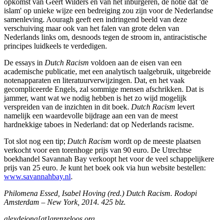
opkomst van Geert Wilders en van het inburgeren, de notie dat 'de
islam' op unieke wijze een bedreiging zou zijn voor de Nederlandse
samenleving. Aouragh geeft een indringend beeld van deze
verschuiving maar ook van het falen van grote delen van
Nederlands links om, desnoods tegen de stroom in, antiracistische
principes luidkeels te verdedigen.
De essays in
Dutch Racism
voldoen aan de eisen van een
academische publicatie, met een analytisch taalgebruik, uitgebreide
notenapparaten en literatuurverwijzingen. Dat, en het vaak
gecompliceerde Engels, zal sommige mensen afschrikken. Dat is
jammer, want wat we nodig hebben is het zo wijd mogelijk
verspreiden van de inzichten in dit boek.
Dutch Racism
levert
namelijk een waardevolle bijdrage aan een van de meest
hardnekkige taboes in Nederland: dat op Nederlands racisme.
Tot slot nog een tip;
Dutch Racism
wordt op de meeste plaatsen
verkocht voor een torenhoge prijs van 90 euro. De Utrechtse
boekhandel Savannah Bay verkoopt het voor de veel schappelijkere
prijs van 25 euro. Je kunt het boek ook via hun website bestellen:
www.savannahbay.nl
.
Philomena Essed, Isabel Hoving (red.) Dutch Racism. Rodopi
Amsterdam – New York, 2014.
425 blz.
alexdejong[at]grenzeloos.org