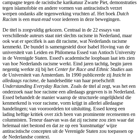
campagne tegen de racistische karikatuur Zwarte Piet, demonstraties
tegen islamofobie en andere vormen van antiracistisch verzet
werpen ondanks alle tegenwerking vruchten af. Het boek
Dutch
Racism
is een
must-read
voor iedereen in deze bewegingen.
De titel is zorgvuldig gekozen. Centraal in de 22 essays van
verschillende auteurs staat niet slechts racisme in Nederland, maar
ook wat er specifiek is aan dit racisme, wat Nederlands racisme
kenmerkt. De bundel is samengesteld door Isabel Hoving van de
universiteit van Leiden en Philomena Essed van Antioch University
in de Verenigde Staten. Essed's academische loopbaan laat iets zien
van hoe Nederlands racisme werkt. Eind jaren tachtig, begin jaren
negentig werkte zij bij het
Center for Race and Ethnic Studies
aan
de Universiteit van Amsterdam. In 1990 publiceerde zij
Inzicht in
alledaags racisme
, de handelseditie van haar proefschrift
Understanding Everyday Racism
. Zoals de titel al zegt, was het een
onderzoek naar hoe racisme een alledaags gegeven is in Nederland.
Essed behandelt de manier waarop de structurele ongelijkheid die
kenmerkend is voor racisme, vorm krijgt in allerlei alledaagse
handelingen; van vooroordelen tot uitsluiting. Essed kreeg een
lading heftige kritiek over zich heen van prominente recensenten en
columnisten. Teneur daarvan was dat zij racisme zou zien waar dat
helemaal niet bestond en dat ze op een 'kunstmatige' wijze
antiracistische concepten uit de Verenigde Staten zou toepassen op
de Nederlandse context.