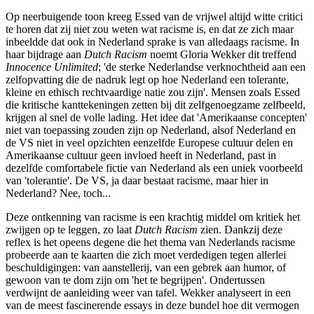
Op neerbuigende toon kreeg Essed van de vrijwel altijd witte critici
te horen dat zij niet zou weten wat racisme is, en dat ze zich maar
inbeeldde dat ook in Nederland sprake is van alledaags racisme. In
haar bijdrage aan
Dutch Racism
noemt Gloria Wekker dit treffend
Innocence Unlimited
; 'de sterke Nederlandse verknochtheid aan een
zelfopvatting die de nadruk legt op hoe Nederland een tolerante,
kleine en ethisch rechtvaardige natie zou zijn'. Mensen zoals Essed
die kritische kanttekeningen zetten bij dit zelfgenoegzame zelfbeeld,
krijgen al snel de volle lading. Het idee dat 'Amerikaanse concepten'
niet van toepassing zouden zijn op Nederland, alsof Nederland en
de VS niet in veel opzichten eenzelfde Europese cultuur delen en
Amerikaanse cultuur geen invloed heeft in Nederland, past in
dezelfde comfortabele fictie van Nederland als een uniek voorbeeld
van 'tolerantie'. De VS, ja daar bestaat racisme, maar hier in
Nederland? Nee, toch...
Deze ontkenning van racisme is een krachtig middel om kritiek het
zwijgen op te leggen, zo laat
Dutch Racism
zien. Dankzij deze
reflex is het opeens degene die het thema van Nederlands racisme
probeerde aan te kaarten die zich moet verdedigen tegen allerlei
beschuldigingen: van aanstellerij, van een gebrek aan humor, of
gewoon van te dom zijn om 'het te begrijpen'. Ondertussen
verdwijnt de aanleiding weer van tafel. Wekker analyseert in een
van de meest fascinerende essays in deze bundel hoe dit vermogen