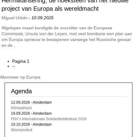
Hermilitarisering, de hoeksteen van het nieuwe
project van Europa als wereldmacht
Miguel Urbán
-
10.09.2025
Afgelopen maart kondigde de voorzitter van de Europese
Commissie, Ursula von der Leyen, met veel bombarie een plan aan
om Europa opnieuw te bewapenen vanwege het Russische gevaar
en de…
Pagina 1
Volgende
››
Paginering
pagina
Abonneer op Europa
Agenda
12.09.2026
-
Amsterdam
Klimaatmars
19.09.2026
-
Amsterdam
FNV’s Internationale Solidariteitsfestival 2026
10.10.2026
-
Amsterdam
Woonprotest