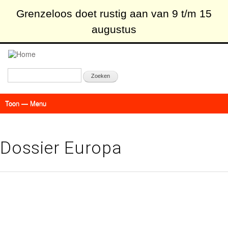
Overslaan
Grenzeloos doet rustig aan van 9 t/m 15
en
augustus
naar
de
inhoud
gaan
Zoeken
Toon — Menu
Menu
Actueel
Achtergrond
Links
Geschriften
Over SAP - Grenzeloos
Dossier Europa