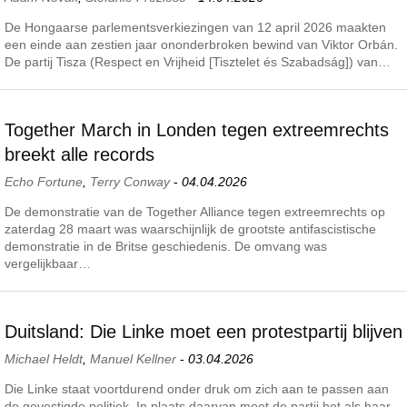
De Hongaarse parlementsverkiezingen van 12 april 2026 maakten
een einde aan zestien jaar ononderbroken bewind van Viktor Orbán.
De partij Tisza (Respect en Vrijheid [Tisztelet és Szabadság]) van…
Together March in Londen tegen extreemrechts
breekt alle records
Echo Fortune
,
Terry Conway
-
04.04.2026
De demonstratie van de Together Alliance tegen extreemrechts op
zaterdag 28 maart was waarschijnlijk de grootste antifascistische
demonstratie in de Britse geschiedenis. De omvang was
vergelijkbaar…
Duitsland: Die Linke moet een protestpartij blijven
Michael Heldt
,
Manuel Kellner
-
03.04.2026
Die Linke staat voortdurend onder druk om zich aan te passen aan
de gevestigde politiek. In plaats daarvan moet de partij het als haar