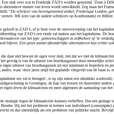
. Een stuk over wat in Frankrijk ZAD’s worden genoemd. 'Zone à Défend
alternatieve manier van leven wordt ontwikkeld. Zeg maar het Franse e
rift: “
De schrijver van bovengenoemd artikel, Frederique Lordon, gelo
eer nemen. WK (
een van de andere schrijvers op Konfrontatie
) en Willem 
je gelooft in ZAD’s, of je bent voor de omverwerping van het kapitalism
 uitbreiding van ZAD’s een einde zal maken aan het kapitalisme. De lead 
 alternatieven van het type gemeenschappen in zelfbeheer of ‘te verde
heid blijven. Een groot aantal afzonderlijke alternatieven kan echter o
n die daar niet bewust de ogen voor sluit, ziet dat we met de klimaatcri
sis het gevolg is van de uitstoot van broeikasgassen door menselijke acti
e eigen uitstoot van broeikasgassen tot een minimum te beperken en proje
des, waar ‘door jaren strijd het geplande vliegveld van de baan is, e
talisme ten val te brengen’, is op zijn minst een ultralinks warhoofd, m
aardgaswinning in Groningen, de kap van bossen en duizenden andere g
et eigen leven de klimaatcrisis en meer algemeen de aantasting van het
 de strategie tegen de klimaatcrisis kunnen verheffen. Dat een gestage 
Bender. Hij ziet het probleem in termen van individueel (consumptie) ge
cht en dus uiteindelijk als een probleem van politieke macht. Bevrijd 