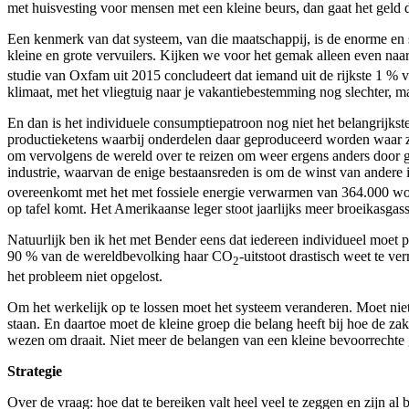
met huisvesting voor mensen met een kleine beurs, dan gaat het geld 
Een kenmerk van dat systeem, van die maatschappij, is de enorme en st
kleine en grote vervuilers. Kijken we voor het gemak alleen even na
studie van Oxfam uit 2015 concludeert dat iemand uit de rijkste 1 % v
klimaat, met het vliegtuig naar je vakantiebestemming nog slechter, ma
En dan is het individuele consumptiepatroon nog niet het belangrijkst
productieketens waarbij onderdelen daar geproduceerd worden waar z
om vervolgens de wereld over te reizen om weer ergens anders door g
industrie, waarvan de enige bestaansreden is om de winst van andere 
overeenkomt met het met fossiele energie verwarmen van 364.000 won
op tafel komt. Het Amerikaanse leger stoot jaarlijks meer broeikasga
Natuurlijk ben ik het met Bender eens dat iedereen individueel moet 
90 % van de wereldbevolking haar CO
-uitstoot drastisch weet te v
2
het probleem niet opgelost.
Om het werkelijk op te lossen moet het systeem veranderen. Moet nie
staan. En daartoe moet de kleine groep die belang heeft bij hoe de za
wezen om draait. Niet meer de belangen van een kleine bevoorrechte
Strategie
Over de vraag: hoe dat te bereiken valt heel veel te zeggen en zijn a