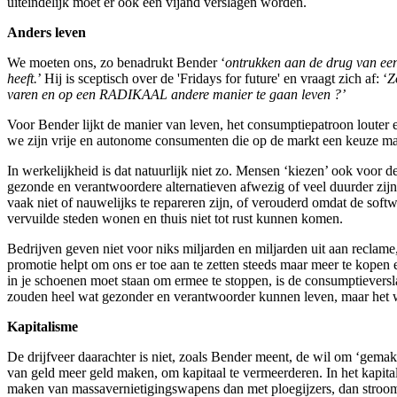
uiteindelijk moet er ook een vijand verslagen worden.
Anders leven
We moeten ons, zo benadrukt Bender ‘
ontrukken aan de drug van ee
heeft.
’ Hij is sceptisch over de 'Fridays for future' en vraagt zich af: ‘
Z
varen en op een RADIKAAL andere manier te gaan leven ?’
Voor Bender lijkt de manier van leven, het consumptiepatroon louter 
we zijn vrije en autonome consumenten die op de markt een keuze m
In werkelijkheid is dat natuurlijk niet zo. Mensen ‘kiezen’ ook voo
gezonde en verantwoordere alternatieven afwezig of veel duurder zij
vaak niet of nauwelijks te repareren zijn, of verouderd omdat de sof
vervuilde steden wonen en thuis niet tot rust kunnen komen.
Bedrijven geven niet voor niks miljarden en miljarden uit aan reclam
promotie helpt om ons er toe aan te zetten steeds maar meer te kopen e
in je schoenen moet staan om ermee te stoppen, is de consumptieversla
zouden heel wat gezonder en verantwoorder kunnen leven, maar het 
Kapitalisme
De drijfveer daarachter is niet, zoals Bender meent, de wil om ‘gemak
van geld meer geld maken, om kapitaal te vermeerderen. In het kapit
maken van massavernietigingswapens dan met ploegijzers, dan stroo