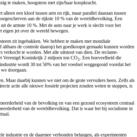
inig te maken, hoogstens met zijn/haar koopkracht.
alleen een kloof tussen arm en rijk, maar parallel daaraan tussen
n toegeschreven aan de rijkste 10 % van de wereldbevolking. Een
uit de armste 10 %. Met de auto naar je werk is slecht voor het
met eigen jet over de wereld bewegen.
et systeem zit ingebakken. We hebben te maken met mondiale
of althans de controle daarop) het goedkoopst gemaakt kunnen worden
 verkocht te worden. Met alle uitstoot van dien. De reclame-
het Verenigd Koninkrijk 2 miljoen ton CO
. Een hoeveelheid die
2
industrie wordt 30 tot 50% van het voedsel weggegooid voordat het
n we doorgaan.
n. Maar daarbij kunnen we niet om de grote vervuilers heen. Zelfs als
recte actie alle nieuwe fossiele projecten zouden weten te stoppen, is
e meerderheid van de bevolking en van een gezond ecosysteem centraal
meerderheid van de wereldbevolking. Dat is waar het bij socialisme in
raal.
siele industrie en de daarmee verbonden belangen, als experimenten