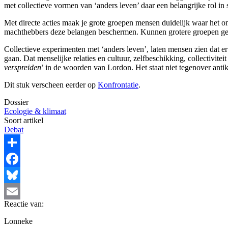
met collectieve vormen van ‘anders leven’ daar een belangrijke rol in s
Met directe acties maak je grote groepen mensen duidelijk waar het om 
machthebbers deze belangen beschermen. Kunnen grotere groepen gem
Collectieve experimenten met ‘anders leven’, laten mensen zien dat er
gaan. Dat menselijke relaties en cultuur, zelfbeschikking, collectivitei
verspreiden
’ in de woorden van Lordon. Het staat niet tegenover antika
Dit stuk verscheen eerder op
Konfrontatie
.
Dossier
Ecologie & klimaat
Soort artikel
Debat
Share
Facebook
Bluesky
Reactie van:
Email
Lonneke