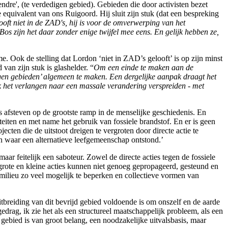
re', (te verdedigen gebied). Gebieden die door activisten bezet
quivalent van ons Ruigoord. Hij sluit zijn stuk (dat een bespreking
oft niet in de ZAD's, hij is voor de omverwerping van het
Bos zijn het daar zonder enige twijfel mee eens. En gelijk hebben ze,
e. Ook de stelling dat Lordon ‘niet in ZAD’s gelooft’ is op zijn minst
van zijn stuk is glashelder. “
Om een einde te maken aan de
digen gebieden’ algemeen te maken. Een dergelijke aanpak draagt het
ok het verlangen naar een massale verandering verspreiden - met
sis afsteven op de grootste ramp in de menselijke geschiedenis. En
viteiten en met name het gebruik van fossiele brandstof. En er is geen
cten die de uitstoot dreigen te vergroten door directe actie te
n waar een alternatieve leefgemeenschap ontstond.’
aar feitelijk een saboteur. Zowel de directe acties tegen de fossiele
rote en kleine acties kunnen niet genoeg gepropageerd, gesteund en
 milieu zo veel mogelijk te beperken en collectieve vormen van
uitbreiding van dit bevrijd gebied voldoende is om onszelf en de aarde
drag, ik zie het als een structureel maatschappelijk probleem, als een
gebied is van groot belang, een noodzakelijke uitvalsbasis, maar