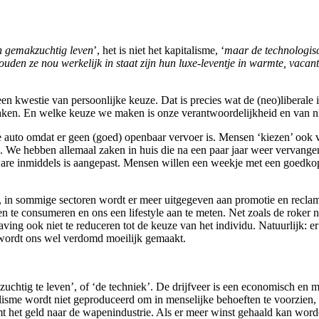
n gemakzuchtig leven
’, het is niet het kapitalisme, ‘
maar de technologisc
ouden ze nou werkelijk in staat zijn hun luxe-leventje in warmte, vac
een kwestie van persoonlijke keuze. Dat is precies wat de (neo)liberale
aken. En welke keuze we maken is onze verantwoordelijkheid en van n
r de auto omdat er geen (goed) openbaar vervoer is. Mensen ‘kiezen’ o
n. We hebben allemaal zaken in huis die na een paar jaar weer vervang
tware inmiddels is aangepast. Mensen willen een weekje met een goedkop
e, in sommige sectoren wordt er meer uitgegeven aan promotie en reclam
n te consumeren en ons een lifestyle aan te meten. Net zoals de roker n
ving ook niet te reduceren tot de keuze van het individu. Natuurlijk: e
wordt ons wel verdomd moeilijk gemaakt.
zuchtig te leven’, of ‘de techniek’. De drijfveer is een economisch en
alisme wordt niet geproduceerd om in menselijke behoeften te voorzien
mt het geld naar de wapenindustrie. Als er meer winst gehaald kan w