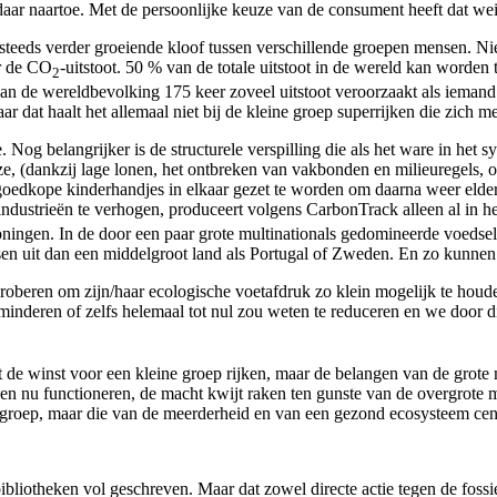
daar naartoe. Met de persoonlijke keuze van de consument heeft dat we
eeds verder groeiende kloof tussen verschillende groepen mensen. Niet 
ar de CO
-uitstoot. 50 % van de totale uitstoot in de wereld kan worde
2
an de wereldbevolking 175 keer zoveel uitstoot veroorzaakt als iemand 
ar dat haalt het allemaal niet bij de kleine groep superrijken die zich 
e. Nog belangrijker is de structurele verspilling die als het ware in h
e, (dankzij lage lonen, het ontbreken van vakbonden en milieuregels, 
oedkope kinderhandjes in elkaar gezet te worden om daarna weer elders
industrieën te verhogen, produceert volgens CarbonTrack alleen al in 
ingen. In de door een paar grote multinationals gedomineerde voedsel
ssen uit dan een middelgroot land als Portugal of Zweden. En zo kunne
proberen om zijn/haar ecologische voetafdruk zo klein mogelijk te houde
erminderen of zelfs helemaal tot nul zou weten te reduceren en we door di
t de winst voor een kleine groep rijken, maar de belangen van de grot
ken nu functioneren, de macht kwijt raken ten gunste van de overgrote 
 groep, maar die van de meerderheid en van een gezond ecosysteem cent
l bibliotheken vol geschreven. Maar dat zowel directe actie tegen de fos