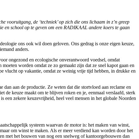
he vooruitgang, de ‘techniek’ op zich die ons lichaam in z’n greep
antie en school op te geven om een RADIKAAL andere koers te gaan
 ideologie ons ook wil doen geloven. Ons gedrag is onze eigen keuze,
iemand anders.
ok voor ongezond en ecologische onverantwoord voedsel, omdat
en moeten worden omdat ze zo gemaakt zijn dat ze snel kapot gaan en
e vlucht op vakantie, omdat ze weinig vrije tijd hebben, in drukke en
e dan aan de productie. Ze weten dat die stortvloed aan reclame en
iet de keuze maakt om te blijven roken en je, eenmaal verslaafd, sterk
r is een zekere keuzevrijheid, heel veel mensen in het globale Noorden
 maatschappelijk systeem waarvan de motor is: het maken van winst,
, maar om winst te maken. Als er meer verdiend kan worden door het
orden met het bouwen van nog een snelweg of kantoorgebouwen dan