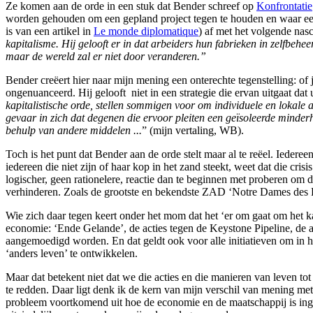
Ze komen aan de orde in een stuk dat Bender schreef op
Konfrontatie
worden gehouden om een gepland project tegen te houden en waar een 
is van een artikel in
Le monde diplomatique
) af met het volgende nasch
kapitalisme. Hij gelooft er in dat arbeiders hun fabrieken in zelfbeh
maar de wereld zal er niet door veranderen.”
Bender creëert hier naar mijn mening een onterechte tegenstelling: of 
ongenuanceerd. Hij gelooft niet in een strategie die ervan uitgaat dat
kapitalistische orde, stellen sommigen voor om individuele en lokale
gevaar in zich dat degenen die ervoor pleiten een geïsoleerde minder
behulp van andere middelen ...
” (mijn vertaling, WB).
Toch is het punt dat Bender aan de orde stelt maar al te reëel. Iederee
iedereen die niet zijn of haar kop in het zand steekt, weet dat die cri
logischer, geen rationelere, reactie dan te beginnen met proberen om d
verhinderen. Zoals de grootste en bekendste ZAD ‘Notre Dames des Lan
Wie zich daar tegen keert onder het mom dat het ‘er om gaat om het kapi
economie: ‘Ende Gelande’, de acties tegen de Keystone Pipeline, de 
aangemoedigd worden. En dat geldt ook voor alle initiatieven om in h
‘anders leven’ te ontwikkelen.
Maar dat betekent niet dat we die acties en die manieren van leven tot
te redden. Daar ligt denk ik de kern van mijn verschil van mening met 
probleem voortkomend uit hoe de economie en de maatschappij is ingeri