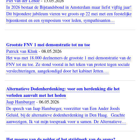
Piet van der Lende
-
13.05.2026
In 2026 bestaat de Bijstandsbond in Amsterdam maar liefst vijftig jaar!
Dit bijzondere jubileum vieren we groots op 22 mei met een feestelijke
bijeenkomst en een symposium voor leden, sympathisanten…
Grootste FNV 1 mei demonstratie tot nu toe
Patrick van Klink
-
08.05.2026
Het was met 18.000 deelnemers de grootste 1 mei demonstratie van de
FNV tot nu toe. Ze stond vooral in het teken van protest tegen sociale
verslechteringen, aangekondigd door het kabinet Jetten.…
Alternatieve Dodenherdenking: voor een herdenking die het
verleden aanvult met het heden
Jaap Hamburger
-
06.05.2026
De speech van Jaap Hamburger, voorzitter van Een Ander Joods
Geluid, bij de alternatieve dodenherdenking in Den Haag. Geachte
aanwezigen, Ik vat mijn toespraak voor u samen. De Alternatieve…
Het moeras van de polder of het strijdperk van de arena?