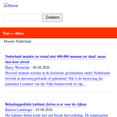
Overslaan
en
naar
Zoeken
de
inhoud
gaan
Toon — Menu
Menu
Dossier Nederland
Actueel
Achtergrond
Links
Geschriften
Over SAP - Grenzeloos
Nederland maakte in totaal niet 600.000 mensen tot slaaf, maar
tien keer zoveel
Harry Westerink
-
06.08.2026
Hoeveel mensen werden in de koloniale geschiedenis onder Nederlands
bewind in slavernij gebracht of gehouden? Dat is de kernvraag die
journalist Leendert van der Valk beantwoordt in zijn…
Belastingpolitiek kabinet-Jetten is er voor de rijken
Ramon Lambregts
-
03.08.2026
Het kabinet-Jetten komt met een fiscale herverdeling. De maatregelen