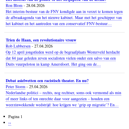
Ron Blom
-
28.04.2026
Het interim-bestuur van de FNV kondigde aan in verzet te komen tegen
de afbraakagenda van het nieuwe kabinet. Maar met het geschipper van
het kabinet en het aantreden van een conservatief FNV-bestuur…
Trien de Haan, een revolutionaire vrouw
Rob Lubbersen
-
27.04.2026
Op 12 april jongstleden werd op de begraafplaats Westerveld herdacht
dat 84 jaar geleden zeven socialisten vielen onder een salvo van een
Duits vuurpeloton in kamp Amersfoort. Het ging om de…
Debat asielwetten een racistisch theater. En nu?
Peter Storm
-
25.04.2026
Nederlandse politici – rechts, nog rechtser, soms ook vermomd als min
of meer links of ten onrechte daar voor aangezien – houden een
weerzinwekkende wedstrijd: hoe krijgen we ‘grip op migratie’? En…
Pagina 1
Paginering
Volgende
››
pagina