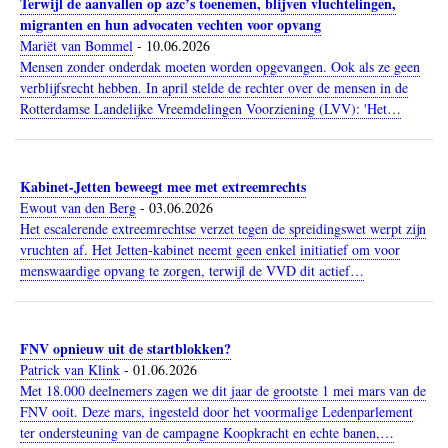
Terwijl de aanvallen op azc’s toenemen, blijven vluchtelingen,
migranten en hun advocaten vechten voor opvang
Mariët van Bommel
-
10.06.2026
Mensen zonder onderdak moeten worden opgevangen. Ook als ze geen
verblijfsrecht hebben. In april stelde de rechter over de mensen in de
Rotterdamse Landelijke Vreemdelingen Voorziening (LVV): 'Het…
Kabinet-Jetten beweegt mee met extreemrechts
Ewout van den Berg
-
03.06.2026
Het escalerende extreemrechtse verzet tegen de spreidingswet werpt zijn
vruchten af. Het Jetten-kabinet neemt geen enkel initiatief om voor
menswaardige opvang te zorgen, terwijl de VVD dit actief…
FNV opnieuw uit de startblokken?
Patrick van Klink
-
01.06.2026
Met 18.000 deelnemers zagen we dit jaar de grootste 1 mei mars van de
FNV ooit. Deze mars, ingesteld door het voormalige Ledenparlement
ter ondersteuning van de campagne Koopkracht en echte banen,…