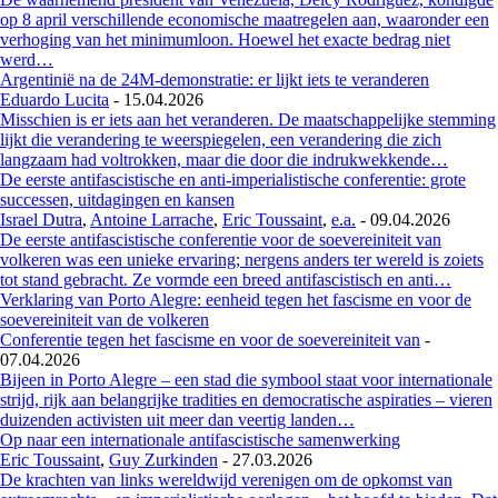
op 8 april verschillende economische maatregelen aan, waaronder een
verhoging van het minimumloon. Hoewel het exacte bedrag niet
werd…
Argentinië na de 24M-demonstratie: er lijkt iets te veranderen
Eduardo Lucita
-
15.04.2026
Misschien is er iets aan het veranderen. De maatschappelijke stemming
lijkt die verandering te weerspiegelen, een verandering die zich
langzaam had voltrokken, maar die door die indrukwekkende…
De eerste antifascistische en anti-imperialistische conferentie: grote
successen, uitdagingen en kansen
Israel Dutra
,
Antoine Larrache
,
Eric Toussaint
,
e.a.
-
09.04.2026
De eerste antifascistische conferentie voor de soevereiniteit van
volkeren was een unieke ervaring; nergens anders ter wereld is zoiets
tot stand gebracht. Ze vormde een breed antifascistisch en anti…
Verklaring van Porto Alegre: eenheid tegen het fascisme en voor de
soevereiniteit van de volkeren
Conferentie tegen het fascisme en voor de soevereiniteit van
-
07.04.2026
Bijeen in Porto Alegre – een stad die symbool staat voor internationale
strijd, rijk aan belangrijke tradities en democratische aspiraties – vieren
duizenden activisten uit meer dan veertig landen…
Op naar een internationale antifascistische samenwerking
Eric Toussaint
,
Guy Zurkinden
-
27.03.2026
De krachten van links wereldwijd verenigen om de opkomst van