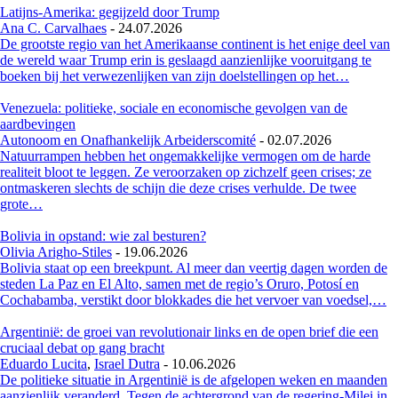
Latijns-Amerika: gegijzeld door Trump
Ana C. Carvalhaes
-
24.07.2026
De grootste regio van het Amerikaanse continent is het enige deel van
de wereld waar Trump erin is geslaagd aanzienlijke vooruitgang te
boeken bij het verwezenlijken van zijn doelstellingen op het…
Venezuela: politieke, sociale en economische gevolgen van de
aardbevingen
Autonoom en Onafhankelijk Arbeiderscomité
-
02.07.2026
Natuurrampen hebben het ongemakkelijke vermogen om de harde
realiteit bloot te leggen. Ze veroorzaken op zichzelf geen crises; ze
ontmaskeren slechts de schijn die deze crises verhulde. De twee
grote…
Bolivia in opstand: wie zal besturen?
Olivia Arigho-Stiles
-
19.06.2026
Bolivia staat op een breekpunt. Al meer dan veertig dagen worden de
steden La Paz en El Alto, samen met de regio’s Oruro, Potosí en
Cochabamba, verstikt door blokkades die het vervoer van voedsel,…
Argentinië: de groei van revolutionair links en de open brief die een
cruciaal debat op gang bracht
Eduardo Lucita
,
Israel Dutra
-
10.06.2026
De politieke situatie in Argentinië is de afgelopen weken en maanden
aanzienlijk veranderd. Tegen de achtergrond van de regering-Milei in