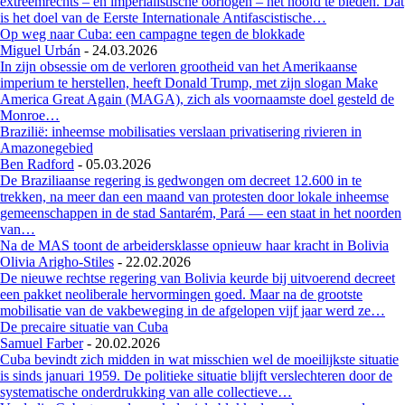
extreemrechts – en imperialistische oorlogen – het hoofd te bieden. Dat
is het doel van de Eerste Internationale Antifascistische…
Op weg naar Cuba: een campagne tegen de blokkade
Miguel Urbán
-
24.03.2026
In zijn obsessie om de verloren grootheid van het Amerikaanse
imperium te herstellen, heeft Donald Trump, met zijn slogan Make
America Great Again (MAGA), zich als voornaamste doel gesteld de
Monroe…
Brazilië: inheemse mobilisaties verslaan privatisering rivieren in
Amazonegebied
Ben Radford
-
05.03.2026
De Braziliaanse regering is gedwongen om decreet 12.600 in te
trekken, na meer dan een maand van protesten door lokale inheemse
gemeenschappen in de stad Santarém, Pará — een staat in het noorden
van…
Na de MAS toont de arbeidersklasse opnieuw haar kracht in Bolivia
Olivia Arigho-Stiles
-
22.02.2026
De nieuwe rechtse regering van Bolivia keurde bij uitvoerend decreet
een pakket neoliberale hervormingen goed. Maar na de grootste
mobilisatie van de vakbeweging in de afgelopen vijf jaar werd ze…
De precaire situatie van Cuba
Samuel Farber
-
20.02.2026
Cuba bevindt zich midden in wat misschien wel de moeilijkste situatie
is sinds januari 1959. De politieke situatie blijft verslechteren door de
systematische onderdrukking van alle collectieve…