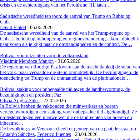
crisis en de achteruitgang van het Peronisme [1], laten…
Sadistische wreedheid ten toon: de aanval van Trump en Rubio op
Cuba
David Finkel
-
05.06.2026
De sadistische wreedheid van de aanval van het Trump-regime op
Cuba – gericht op uithongering en regimeverandering – komt duidelijk
naar voren als je kijkt naar de omstandigheden en de context. De…
Bolivia: vooruitzichten voor de volksopstand
Vladimir Mendoza Manjón
-
31.05.2026
De regering van Rodrigo Paz kwam aan de macht dankzij de steun van
het volk, maar verraadde die steun onmiddellijk. De bezuinigingen, de
toenadering tot Trump en de ontmanteling van de plurinationale…
Bolivia: staking voor onbepaalde tijd tegen de landhervorming, de
bezuinigingen en president Paz
Olivia Arigho-Stiles
-
22.05.2026
In Bolivia hebben de vakbonden die mijnwerkers en boeren
vertegenwoordigen een staking voor onbepaalde tijd afgekondigd. Ze
protesteren tegen een nieuwe wet die de landrechten van boeren en
inheemse…
De bevolking van Venezuela heeft er genoeg van en gaat de straat op
Eduardo Sánchez
,
Federico Fuentes
-
23.04.2026
De waarnemend president van Venezuela, Delcy Rodríguez, kondigde