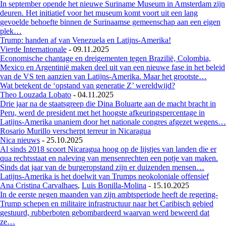
In september opende het nieuwe Suriname Museum in Amsterdam zijn
deuren. Het initiatief voor het museum komt voort uit een lang
gevoelde behoefte binnen de Surinaamse gemeenschap aan een eigen
plek…
Trump: handen af van Venezuela en Latijns-Amerika!
Vierde Internationale
-
09.11.2025
Economische chantage en dreigementen tegen Brazilië, Colombia,
Mexico en Argentinië maken deel uit van een nieuwe fase in het beleid
van de VS ten aanzien van Latijns-Amerika. Maar het grootste…
Wat betekent de ‘opstand van generatie Z’ wereldwijd?
Theo Louzada Lobato
-
04.11.2025
Drie jaar na de staatsgreep die Dina Boluarte aan de macht bracht in
Peru, werd de president met het hoogste afkeuringspercentage in
Latijns-Amerika unaniem door het nationale congres afgezet wegens…
Rosario Murillo verscherpt terreur in Nicaragua
Nica nieuws
-
25.10.2025
Al sinds 2018 scoort Nicaragua hoog op de lijstjes van landen die er
qua rechtsstaat en naleving van mensenrechten een potje van maken.
Sinds dat jaar van de burgeropstand zijn er duizenden mensen…
Latijns-Amerika is het doelwit van Trumps neokoloniale offensief
Ana Cristina Carvalhaes
,
Luis Bonilla-Molina
-
15.10.2025
In de eerste negen maanden van zijn ambtsperiode heeft de regering-
Trump schepen en militaire infrastructuur naar het Caribisch gebied
gestuurd, rubberboten gebombardeerd waarvan werd beweerd dat
ze…