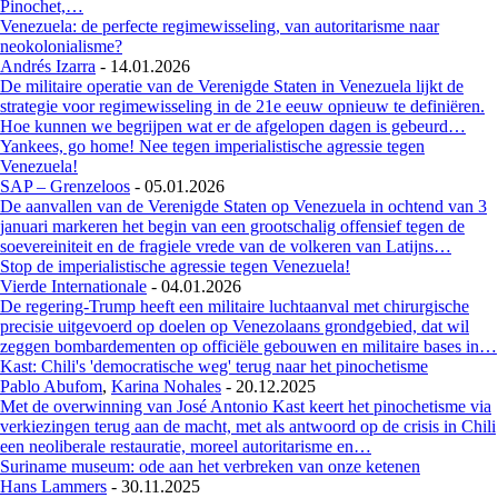
Pinochet,…
Venezuela: de perfecte regimewisseling, van autoritarisme naar
neokolonialisme?
Andrés Izarra
-
14.01.2026
De militaire operatie van de Verenigde Staten in Venezuela lijkt de
strategie voor regimewisseling in de 21e eeuw opnieuw te definiëren.
Hoe kunnen we begrijpen wat er de afgelopen dagen is gebeurd…
Yankees, go home! Nee tegen imperialistische agressie tegen
Venezuela!
SAP – Grenzeloos
-
05.01.2026
De aanvallen van de Verenigde Staten op Venezuela in ochtend van 3
januari markeren het begin van een grootschalig offensief tegen de
soevereiniteit en de fragiele vrede van de volkeren van Latijns…
Stop de imperialistische agressie tegen Venezuela!
Vierde Internationale
-
04.01.2026
De regering-Trump heeft een militaire luchtaanval met chirurgische
precisie uitgevoerd op doelen op Venezolaans grondgebied, dat wil
zeggen bombardementen op officiële gebouwen en militaire bases in…
Kast: Chili's 'democratische weg' terug naar het pinochetisme
Pablo Abufom
,
Karina Nohales
-
20.12.2025
Met de overwinning van José Antonio Kast keert het pinochetisme via
verkiezingen terug aan de macht, met als antwoord op de crisis in Chili
een neoliberale restauratie, moreel autoritarisme en…
Suriname museum: ode aan het verbreken van onze ketenen
Hans Lammers
-
30.11.2025