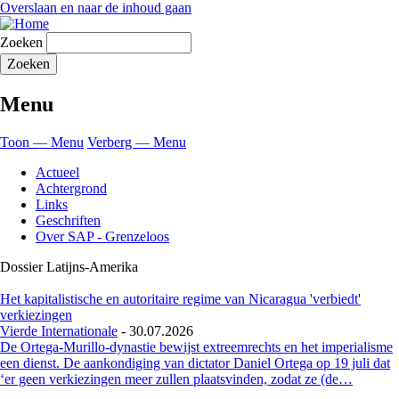
Overslaan en naar de inhoud gaan
Zoeken
Menu
Toon — Menu
Verberg — Menu
Actueel
Achtergrond
Links
Geschriften
Over SAP - Grenzeloos
Dossier Latijns-Amerika
Het kapitalistische en autoritaire regime van Nicaragua 'verbiedt'
verkiezingen
Vierde Internationale
-
30.07.2026
De Ortega-Murillo-dynastie bewijst extreemrechts en het imperialisme
een dienst. De aankondiging van dictator Daniel Ortega op 19 juli dat
‘er geen verkiezingen meer zullen plaatsvinden, zodat ze (de…