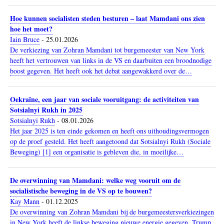
Hoe kunnen socialisten steden besturen – laat Mamdani ons zien
hoe het moet?
Iain Bruce
-
25.01.2026
De verkiezing van Zohran Mamdani tot burgemeester van New York
heeft het vertrouwen van links in de VS en daarbuiten een broodnodige
boost gegeven. Het heeft ook het debat aangewakkerd over de…
Oekraïne, een jaar van sociale vooruitgang: de activiteiten van
Sotsialnyi Rukh in 2025
Sotsialnyi Rukh
-
08.01.2026
Het jaar 2025 is ten einde gekomen en heeft ons uithoudingsvermogen
op de proef gesteld. Het heeft aangetoond dat Sotsialnyi Rukh (Sociale
Beweging) [1] een organisatie is gebleven die, in moeilijke…
De overwinning van Mamdani: welke weg vooruit om de
socialistische beweging in de VS op te bouwen?
Kay Mann
-
01.12.2025
De overwinning van Zohran Mamdani bij de burgemeestersverkiezingen
in New York heeft de linkse beweging nieuwe energie gegeven, Trump