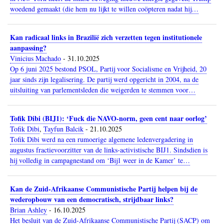
woedend gemaakt (die hem nu lijkt te willen coöpteren nadat hij…
Kan radicaal links in Brazilië zich verzetten tegen institutionele
aanpassing?
Vinicius Machado
-
31.10.2025
Op 6 juni 2025 bestond PSOL, Partij voor Socialisme en Vrijheid, 20
jaar sinds zijn legalisering. De partij werd opgericht in 2004, na de
uitsluiting van parlementsleden die weigerden te stemmen voor…
Tofik Dibi (BIJ1): ‘Fuck die NAVO-norm, geen cent naar oorlog’
Tofik Dibi
,
Tayfun Balcik
-
21.10.2025
Tofik Dibi werd na een rumoerige algemene ledenvergadering in
augustus fractievoorzitter van de links-activistische BIJ1. Sindsdien is
hij volledig in campagnestand om ‘Bij1 weer in de Kamer’ te…
Kan de Zuid-Afrikaanse Communistische Partij helpen bij de
wederopbouw van een democratisch, strijdbaar links?
Brian Ashley
-
16.10.2025
Het besluit van de Zuid-Afrikaanse Communistische Partij (SACP) om