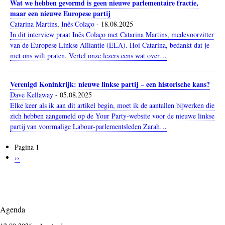
Wat we hebben gevormd is geen nieuwe parlementaire fractie,
maar een nieuwe Europese partij
Catarina Martins
,
Inês Colaço
-
18.08.2025
In dit interview praat Inês Colaço met Catarina Martins, medevoorzitter
van de Europese Linkse Alliantie (ELA). Hoi Catarina, bedankt dat je
met ons wilt praten. Vertel onze lezers eens wat over…
Verenigd Koninkrijk: nieuwe linkse partij – een historische kans?
Dave Kellaway
-
05.08.2025
Elke keer als ik aan dit artikel begin, moet ik de aantallen bijwerken die
zich hebben aangemeld op de Your Party-website voor de nieuwe linkse
partij van voormalige Labour-parlementsleden Zarah…
Pagina 1
Paginering
Volgende
››
pagina
Agenda