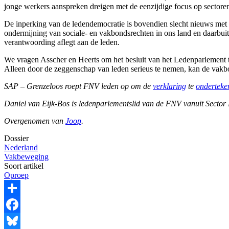
jonge werkers aanspreken dreigen met de eenzijdige focus op sectoren 
De inperking van de ledendemocratie is bovendien slecht nieuws met h
ondermijning van sociale- en vakbondsrechten in ons land en daarbui
verantwoording aflegt aan de leden.
We vragen Asscher en Heerts om het besluit van het Ledenparlement t
Alleen door de zeggenschap van leden serieus te nemen, kan de vakbon
SAP – Grenzeloos roept FNV leden op om de
verklaring
te
onderteke
Daniel van Eijk-Bos is ledenparlementslid van de FNV vanuit Sector
Overgenomen van
Joop
.
Dossier
Nederland
Vakbeweging
Soort artikel
Oproep
Share
Facebook