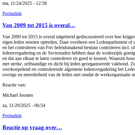
ma, 11/24/2025 - 12:58
Permalink
Van 2009 tot 2015 is overal…
Van 2009 tot 2015 is overal uitgebreid gediscussieerd over hoe krijg
eigen leden moeten optreden. Daar overheen een Ledenparlement of al
en het controleren van Fnv beleidsmakend bestuur controleren incl. 
ledenvergadering en de Sectorraden hebben daar de wederzijds goedgeke
en dat aan elkaar te laten controleren en goed te keuren. Waarom hou
met sterke, zelfstandige en dicht bij leden georganiseerde vakbond. 
overkoepelend en controlerende algemene ledenvergadering het Ledenp
overige en meerderheid van de leden niet omdat de werkorganisatie ni
Reactie van:
Michael Joosten
za, 11/29/2025 - 06:54
Permalink
Reactie op vraag over…