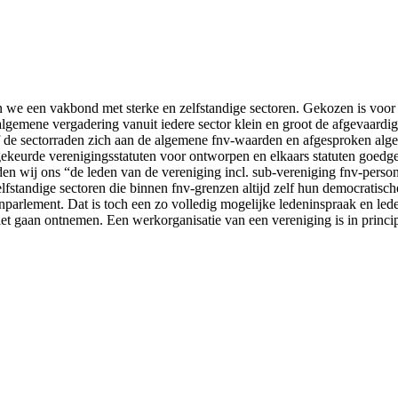
en we een vakbond met sterke en zelfstandige sectoren. Gekozen is voor 
gemene vergadering vanuit iedere sector klein en groot de afgevaardi
of de sectorraden zich aan de algemene fnv-waarden en afgesproken alge
urde verenigingsstatuten voor ontworpen en elkaars statuten goedgekeurd
den wij ons “de leden van de vereniging incl. sub-vereniging fnv-pers
Zelfstandige sectoren die binnen fnv-grenzen altijd zelf hun democrati
arlement. Dat is toch een zo volledig mogelijke ledeninspraak en led
et gaan ontnemen. Een werkorganisatie van een vereniging is in princi