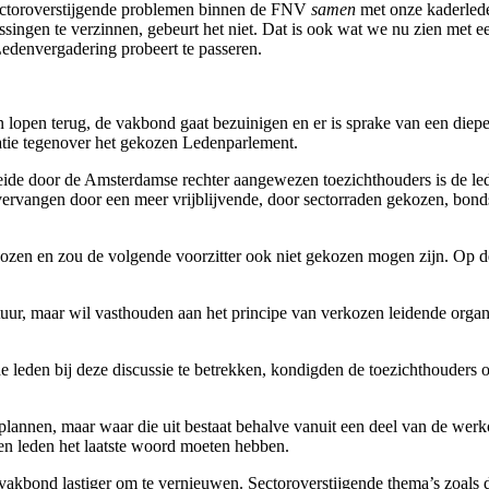
e sectoroverstijgende problemen binnen de FNV
samen
met onze kaderlede
singen te verzinnen, gebeurt het niet. Dat is ook wat we nu zien met e
Ledenvergadering probeert te passeren.
 lopen terug, de vakbond gaat bezuinigen en er is sprake van een diepe 
atie tegenover het gekozen Ledenparlement.
 beide door de Amsterdamse rechter aangewezen toezichthouders is de l
angen door een meer vrijblijvende, door sectorraden gekozen, bondsraa
erkozen en zou de volgende voorzitter ook niet gekozen mogen zijn. O
uur, maar wil vasthouden aan het principe van verkozen leidende orga
de leden bij deze discussie te betrekken, kondigden de toezichthouder
 plannen, maar waar die uit bestaat behalve vanuit een deel van de we
den leden het laatste woord moeten hebben.
kbond lastiger om te vernieuwen. Sectoroverstijgende thema’s zoals diver