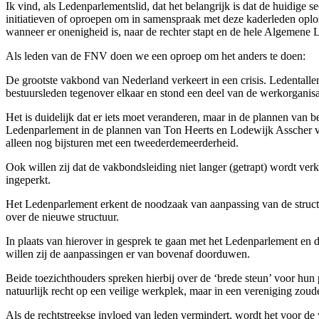
Ik vind, als Ledenparlementslid, dat het belangrijk is dat de huidig
initiatieven of oproepen om in samenspraak met deze kaderleden oplos
wanneer er onenigheid is, naar de rechter stapt en de hele Algemene 
Als leden van de FNV doen we een oproep om het anders te doen:
De grootste vakbond van Nederland verkeert in een crisis. Ledentallen
bestuursleden tegenover elkaar en stond een deel van de werkorganis
Het is duidelijk dat er iets moet veranderen, maar in de plannen van
Ledenparlement in de plannen van Ton Heerts en Lodewijk Asscher verv
alleen nog bijsturen met een tweederdemeerderheid.
Ook willen zij dat de vakbondsleiding niet langer (getrapt) wordt v
ingeperkt.
Het Ledenparlement erkent de noodzaak van aanpassing van de struct
over de nieuwe structuur.
In plaats van hierover in gesprek te gaan met het Ledenparlement en 
willen zij de aanpassingen er van bovenaf doorduwen.
Beide toezichthouders spreken hierbij over de ‘brede steun’ voor hun
natuurlijk recht op een veilige werkplek, maar in een vereniging zou
Als de rechtstreekse invloed van leden vermindert, wordt het voor de va