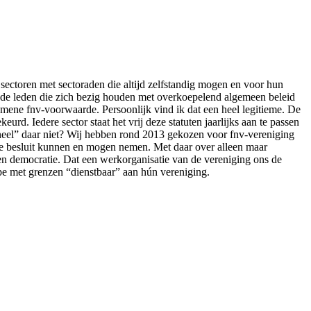
sectoren met sectoraden die altijd zelfstandig mogen en voor hun
gde leden die zich bezig houden met overkoepelend algemeen beleid
mene fnv-voorwaarde. Persoonlijk vind ik dat een heel legitieme. De
. Iedere sector staat het vrij deze statuten jaarlijks aan te passen
oneel” daar niet? Wij hebben rond 2013 gekozen voor fnv-vereniging
sche besluit kunnen en mogen nemen. Met daar over alleen maar
en democratie. Dat een werkorganisatie van de vereniging ons de
pe met grenzen “dienstbaar” aan hún vereniging.