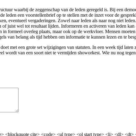
tructuur waarbij de zeggenschap van de leden geregeld is. Bij een dem
leden een voorstellenbrief op te stellen met de inzet voor de gesprek
ekken, eventueel vergaderingen. Zowel naar leden als naar nog niet led
 of juist wel tot resultaat lijden. Informeren en activeren van leden kan
n in formeel overleg plaats, maar ook op de werkvloer. Mensen moeten 
egels van belang als tijd hebben om informatie te kunnen lezen en te b
et met een grote set wijzigingen van statuten. In een week tijd laten z
eel wordt van een soort niet te vermijden showorkest. Wie nu nog tegen 
> <blockquote cite> <code> <ul type> <ol start type> <li> <dl> <dt>