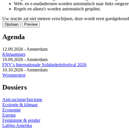
Web- en e-mailadressen worden automatisch naar links omgeze
Regels en alinea's worden automatisch gesplitst.
Uw reactie zal niet meteen verschijnen, deze wordt eerst goedgekeurd
Agenda
12.09.2026
-
Amsterdam
Klimaatmars
19.09.2026
-
Amsterdam
FNV’s Internationale Solidariteitsfestival 2026
10.10.2026
-
Amsterdam
Woonprotest
Dossiers
Anti-racisme/fascisme
Ecologie & klimaat
Economie
Europa
Feminisme & gender
Latijns-Amerika