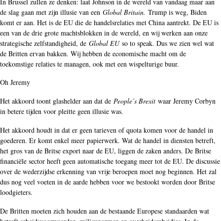
In Brussel zullen ze denken: laat Johnson in de wereld van vandaag maar aan
de slag gaan met zijn illusie van een
Global Britain.
Trump is weg, Biden
komt er aan. Het is de EU die de handelsrelaties met China aantrekt. De EU is
een van de drie grote machtsblokken in de wereld, en wij werken aan onze
strategische zelfstandigheid, de
Global EU
so to speak. Dus we zien wel wat
de Britten ervan bakken. Wij hebben de economische macht om de
toekomstige relaties te managen, ook met een wispelturige buur.
Oh Jeremy
Het akkoord toont glashelder aan dat de
People’s Brexit
waar Jeremy Corbyn
in betere tijden voor pleitte geen illusie was.
Het akkoord houdt in dat er geen tarieven of quota komen voor de handel in
goederen. Er komt enkel meer papierwerk. Wat de handel in diensten betreft,
het gros van de Britse export naar de EU, liggen de zaken anders. De Britse
financiële sector heeft geen automatische toegang meer tot de EU. De discussie
over de wederzijdse erkenning van vrije beroepen moet nog beginnen. Het zal
dus nog veel voeten in de aarde hebben voor we bestookt worden door Britse
loodgieters.
De Britten moeten zich houden aan de bestaande Europese standaarden wat