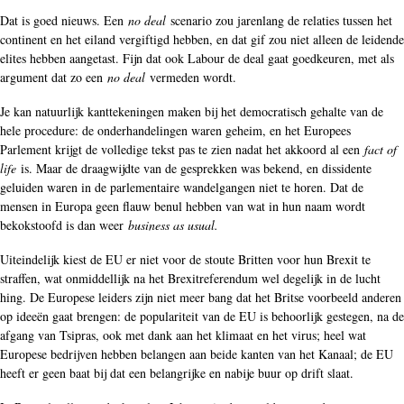
Dat is goed nieuws. Een
no deal
scenario zou jarenlang de relaties tussen het
continent en het eiland vergiftigd hebben, en dat gif zou niet alleen de leidende
elites hebben aangetast. Fijn dat ook Labour de deal gaat goedkeuren, met als
argument dat zo een
no deal
vermeden wordt.
Je kan natuurlijk kanttekeningen maken bij het democratisch gehalte van de
hele procedure: de onderhandelingen waren geheim, en het Europees
Parlement krijgt de volledige tekst pas te zien nadat het akkoord al een
fact of
life
is. Maar de draagwijdte van de gesprekken was bekend, en dissidente
geluiden waren in de parlementaire wandelgangen niet te horen. Dat de
mensen in Europa geen flauw benul hebben van wat in hun naam wordt
bekokstoofd is dan weer
business as usual.
Uiteindelijk kiest de EU er niet voor de stoute Britten voor hun Brexit te
straffen, wat onmiddellijk na het Brexitreferendum wel degelijk in de lucht
hing. De Europese leiders zijn niet meer bang dat het Britse voorbeeld anderen
op ideeën gaat brengen: de populariteit van de EU is behoorlijk gestegen, na de
afgang van Tsipras, ook met dank aan het klimaat en het virus; heel wat
Europese bedrijven hebben belangen aan beide kanten van het Kanaal; de EU
heeft er geen baat bij dat een belangrijke en nabije buur op drift slaat.