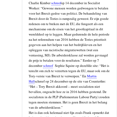
Charlie Kimber
schreef
op 14 december in Socialist
Worker: “Gewone mensen worden gedwongen te betalen
voor het Brexit-gedoe van politici. De behandeling van
Brexit door de Tories is rampzalig geweest. Er zijn goede
redenen om te breken met de EU, die fungeert als een
mechanisme om de eisen van het grootkapitaal in dit
werelddeel op te leggen. Maar gedurende de hele periode
na het referendum van 2016 hebben de Tories prioriteit
gegeven aan het helpen van het bedrijfsleven en het
opleggen van racistische migratiewetten (wat een
verrassing, MJ). De arbeidersklasse zal worden gevraagd
de prijs te betalen voor de resultaten.” Eerder op 7
december
schreef
Sophie Squire op dezelfde site: “Het is
terecht om zich te verzetten tegen de EU, maar ook om de
Tory-versie van Brexit te verwerpen.” En
Martin
Hall
schreef op 24 december op de site van Counterfire:
“Het – Tory Brexit akkoord – moet socialisten niet
bevallen, ongeacht hoe ze in 2016 hebben gestemd. De
socialisten in de PLP (Parlementaie Labour Party) zouden
tegen moeten stemmen. Het is geen Brexit in het belang
van de arbeidersklasse.”
Het is dan ook helemaal niet fijn zoals Frank opmerkt dat