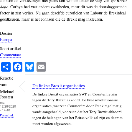
Johnson de verkiezingen met glans kon winnen onder de vlag van
get Brexit
done
. Corbyn had vast andere zwakheden, maar dit was de doorslaggevende
factor in zijn verlies. Nu gaan dezelfde eurofielen van Labour de Brexitdeal
goedkeuren, maar is het Johnson die de Brexit mag inkleuren.
Dossier
Europa
Soort artikel
Commentaar
S
Fa
Bl
E
ha
ce
ue
m
Reactie
re
bo
sk
ail
van:
De linkse Brexit organisaties
ok
y
Michael
De linkse Brexit organisaties SWP en Counterfire zijn
Joosten
tegen dit Tory Brexit akkoord. De twee revolutionaire
ma,
organisaties, waarvan Counterfire door Frank regelmatig
12/28/2020
- 14:40
wordt aangehaald, voorzien dat het Tory Brexit akkoord
Permalink
tegen de belangen van het Britse volk zal zijn en daarom
moet worden afgewezen.