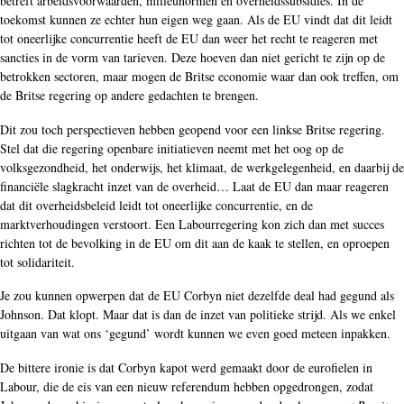
betreft arbeidsvoorwaarden, milieunormen en overheidssubsidies. In de
toekomst kunnen ze echter hun eigen weg gaan. Als de EU vindt dat dit leidt
tot oneerlijke concurrentie heeft de EU dan weer het recht te reageren met
sancties in de vorm van tarieven. Deze hoeven dan niet gericht te zijn op de
betrokken sectoren, maar mogen de Britse economie waar dan ook treffen, om
de Britse regering op andere gedachten te brengen.
Dit zou toch perspectieven hebben geopend voor een linkse Britse regering.
Stel dat die regering openbare initiatieven neemt met het oog op de
volksgezondheid, het onderwijs, het klimaat, de werkgelegenheid, en daarbij de
financiële slagkracht inzet van de overheid… Laat de EU dan maar reageren
dat dit overheidsbeleid leidt tot oneerlijke concurrentie, en de
marktverhoudingen verstoort. Een Labourregering kon zich dan met succes
richten tot de bevolking in de EU om dit aan de kaak te stellen, en oproepen
tot solidariteit.
Je zou kunnen opwerpen dat de EU Corbyn niet dezelfde deal had gegund als
Johnson. Dat klopt. Maar dat is dan de inzet van politieke strijd. Als we enkel
uitgaan van wat ons ‘gegund’ wordt kunnen we even goed meteen inpakken.
De bittere ironie is dat Corbyn kapot werd gemaakt door de eurofielen in
Labour, die de eis van een nieuw referendum hebben opgedrongen, zodat