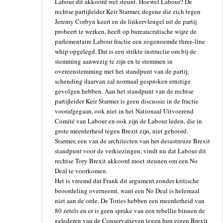
Labour dit akkoord wel steunt. Hoewel Labour? De
rechtse partijleider Keir Starmer, degene die zich tegen
Jeremy Corbyn keert en de linkervleugel uit de partij
probeert te werken, heeft op bureaucratische wijze de
parlementaire Labour fractie een zogenoemde three-line
whip opgelegd. Dat is een strikte instructie om bij de
stemming aanwezig te zijn en te stemmen in
overeenstemming met het standpunt van de partij;
schending daarvan zal normaal gesproken ernstige
gevolgen hebben. Aan het standpunt van de rechtse
partijleider Keir Starmer is geen discussie in de fractie
voorafgegaan, ook niet in het Nationaal Uitvoerend
Comité van Labour en ook zijn de Labour leden, die in
grote meerderheid tegen Brezit zijn, niet gehoord.
Starmer, een van de architecten van het desastreuze Brexit
standpunt voor de verkiezingen, vindt nu dat Labour dit
rechtse Tory Brexit akkoord moet steunen om een No
Deal te voorkomen.
Het is vreemd dat Frank dit argument zonder kritische
beoordeling overneemt, want een No Deal is helemaal
niet aan de orde. De Tories hebben een meerderheid van
80 zetels en er is geen sprake van een rebellie binnen de
gelederen van de Conservatieven tegen hun eigen Brexit