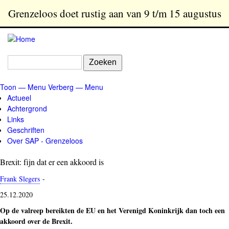
Overslaan
Grenzeloos doet rustig aan van 9 t/m 15 augustus
en
naar
de
inhoud
Zoeken
gaan
Toon — Menu
Verberg — Menu
Menu
Actueel
Achtergrond
Links
Geschriften
Over SAP - Grenzeloos
Brexit: fijn dat er een akkoord is
Frank Slegers
-
25.12.2020
Op de valreep bereikten de EU en het Verenigd Koninkrijk dan toch een
akkoord over de Brexit.