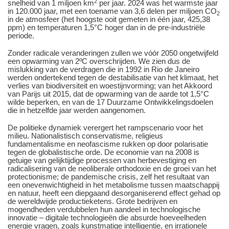
2
snelheid van 1 miljoen km
per jaar. 2024 was het warmste jaar
in 120.000 jaar, met een toename van 3,6 delen per miljoen CO
2
in de atmosfeer (het hoogste ooit gemeten in één jaar, 425,38
ppm) en temperaturen 1,5°C hoger dan in de pre-industriële
periode.
Zonder radicale veranderingen zullen we vóór 2050 ongetwijfeld
een opwarming van 2ºC overschrijden. We zien dus de
mislukking van de verdragen die in 1992 in Rio de Janeiro
werden ondertekend tegen de destabilisatie van het klimaat, het
verlies van biodiversiteit en woestijnvorming; van het Akkoord
van Parijs uit 2015, dat de opwarming van de aarde tot 1,5°C
wilde beperken, en van de 17 Duurzame Ontwikkelingsdoelen
die in hetzelfde jaar werden aangenomen.
De politieke dynamiek verergert het rampscenario voor het
milieu. Nationalistisch conservatisme, religieus
fundamentalisme en neofascisme rukken op door polarisatie
tegen de globalistische orde. De economie van na 2008 is
getuige van gelijktijdige processen van herbevestiging en
radicalisering van de neoliberale orthodoxie en de groei van het
protectionisme; de pandemische crisis, zelf het resultaat van
een onevenwichtigheid in het metabolisme tussen maatschappij
en natuur, heeft een diepgaand desorganiserend effect gehad op
de wereldwijde productieketens. Grote bedrijven en
mogendheden verdubbelen hun aandeel in technologische
innovatie – digitale technologieën die absurde hoeveelheden
energie vragen, zoals kunstmatige intelligentie, en irrationele