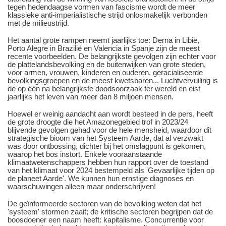
tegen hedendaagse vormen van fascisme wordt de meer
klassieke anti-imperialistische strijd onlosmakelijk verbonden
met de milieustrijd.
Het aantal grote rampen neemt jaarlijks toe: Derna in Libië,
Porto Alegre in Brazilië en Valencia in Spanje zijn de meest
recente voorbeelden. De belangrijkste gevolgen zijn echter voor
de plattelandsbevolking en de buitenwijken van grote steden,
voor armen, vrouwen, kinderen en ouderen, geracialiseerde
bevolkingsgroepen en de meest kwetsbaren... Luchtvervuiling is
de op één na belangrijkste doodsoorzaak ter wereld en eist
jaarlijks het leven van meer dan 8 miljoen mensen.
Hoewel er weinig aandacht aan wordt besteed in de pers, heeft
de grote droogte die het Amazonegebied trof in 2023/24
blijvende gevolgen gehad voor de hele mensheid, waardoor dit
strategische bioom van het Systeem Aarde, dat al verzwakt
was door ontbossing, dichter bij het omslagpunt is gekomen,
waarop het bos instort. Enkele vooraanstaande
klimaatwetenschappers hebben hun rapport over de toestand
van het klimaat voor 2024 bestempeld als 'Gevaarlijke tijden op
de planeet Aarde'. We kunnen hun ernstige diagnoses en
waarschuwingen alleen maar onderschrijven!
De geïnformeerde sectoren van de bevolking weten dat het
'systeem' stormen zaait; de kritische sectoren begrijpen dat de
boosdoener een naam heeft: kapitalisme. Concurrentie voor