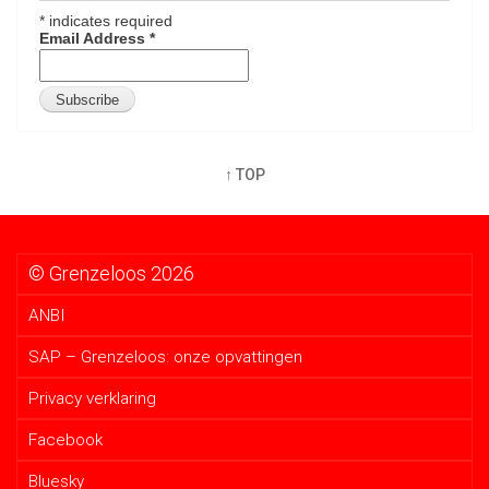
*
indicates required
Email Address
*
↑ TOP
© Grenzeloos 2026
ANBI
SAP – Grenzeloos: onze opvattingen
Privacy verklaring
Facebook
Bluesky