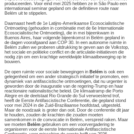
produceerden. Voor eind mei 2025 hebben ze in São Paulo een
internationaal seminar gepland om de definitieve route naar
Belém uit te stippelen.
Daarnaast heeft de 1e Latijns-Amerikaanse Ecosocialistische
Ontmoeting (gehouden in combinatie met de 6e Internationale
Ecosocialistische Ontmoeting), die in mei bijeenkwam in
Buenos Aires, haar volgende bijeenkomst in Belém gepland in
de dagen voorafgaand aan COP 30. In een autonome ruimte in
Belém zullen we proberen uitdrukking te geven aan de Volkstop,
het sociale en politieke conflict en de articulatie-initiatieven die
nodig zijn om een krachtige wereldwijde klimaatbeweging op te
bouwen.
De open ruimte voor sociale bewegingen in
Belém
is ook een
gelegenheid om een ander strategisch initiatief te promoten, een
dynamiek van antifascistische ontmoetingen, dat nu urgenter is
geworden door de inauguratie van de regering-Trump en haar
reactionaire nationalistische beleid. De klimaatramp die Porto
Alegre en de deelstaat Rio Grande do Sul verwoestend trof,
heeft de Eerste Antifascistische Conferentie, die gepland stond
voor mei 2024 in die Zuid-Braziliaanse hoofdstad, uitgesteld.
Maar de noodzaak is groter dan ooit. Door de conferentie dit jaar
te houden, zouden de krachten die zouden moeten
samenkomen in de convocatie in Belém, verspreid raken. Maar
we moeten
Belém
gebruiken om een voorvergadering te
organiseren voor de eerste Internationale Antifascistische
Conferentie, voor misschien de eerste helft van 2026.