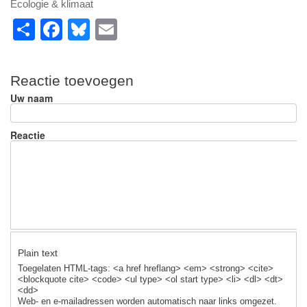
Ecologie & klimaat
S
F
Bl
E
h
a
u
m
ar
c
e
ail
Reactie toevoegen
e
e
sk
Uw naam
b
y
o
Reactie
o
k
Plain text
Toegelaten HTML-tags: <a href hreflang> <em> <strong> <cite>
<blockquote cite> <code> <ul type> <ol start type> <li> <dl> <dt>
<dd>
Web- en e-mailadressen worden automatisch naar links omgezet.