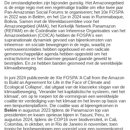
De omstandigheden zijn bijzonder gunstig. Het Amazonegebied
is de enige regio met een regelmatige traditie om elke twee jaar
Pan-Amazonian Social Forums te organiseren; het 10e FOSPA
in 2022 was in Belém, en het 11e in 2024 was in Rurrenabaque,
Bolivia. Samen met de Wereldassemblee voor het
Amazonegebied (AMA), het Kerkelijk Netwerk Panamazon
(REPAM) en de Coördinatie van Inheemse Organisaties van het
Amazonebekken (COICA) hebben de FOSPA's een
supranationale dynamiek gevoed van bijeenkomsten van
inheemse- en sociale bewegingen in de regio, waarbij ze
vertrouwensrelaties hebben opgebouwd en een radicale
gemeenschappelijke agenda hebben opgesteld om het
extractivisme en het daarmee gepaard gaande geweld te
bestrijden. En ze hebben banden gesmeed met de wereldwijde
klimaatbeweging.
In juni 2024 publiceerde de XIe FOSPA 'A Call from the Amazon
to Build an Agreement for Life in the Face of Climate and
Ecological Collapse', dat uitgaat van de klassieke slogan van de
klimaatbeweging, 'Verander het kapitalistische systeem, niet het
klimaat', om op te roepen tot de vormingvan een wereldwijde
coalitie ter verdediging van het klimaat en het leven op basis van
een tienpuntenplatform. Die coalitie was al bijeengekomen in
Belém
in augustus 2023 tijdens de Panamazon top van
presidenten en kwam opnieuw bijeen in Yasuni, Peru, in
augustus 2024, tijdens de COP16 over biodiversiteit, in Cali,
Colombia, in oktober, en in Rio de Janeiro in november, toen
tropische bosbewegingen een voorstel voor een overeenkomst