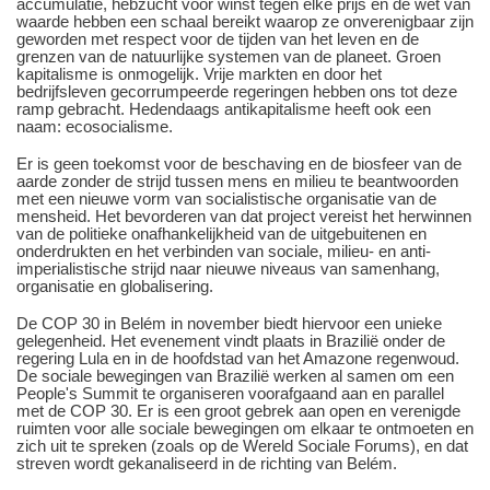
accumulatie, hebzucht voor winst tegen elke prijs en de wet van
waarde hebben een schaal bereikt waarop ze onverenigbaar zijn
geworden met respect voor de tijden van het leven en de
grenzen van de natuurlijke systemen van de planeet. Groen
kapitalisme is onmogelijk. Vrije markten en door het
bedrijfsleven gecorrumpeerde regeringen hebben ons tot deze
ramp gebracht. Hedendaags antikapitalisme heeft ook een
naam: ecosocialisme.
Er is geen toekomst voor de beschaving en de biosfeer van de
aarde zonder de strijd tussen mens en milieu te beantwoorden
met een nieuwe vorm van socialistische organisatie van de
mensheid. Het bevorderen van dat project vereist het herwinnen
van de politieke onafhankelijkheid van de uitgebuitenen en
onderdrukten en het verbinden van sociale, milieu- en anti-
imperialistische strijd naar nieuwe niveaus van samenhang,
organisatie en globalisering.
De COP 30 in Belém in november biedt hiervoor een unieke
gelegenheid. Het evenement vindt plaats in Brazilië onder de
regering Lula en in de hoofdstad van het Amazone regenwoud.
De sociale bewegingen van Brazilië werken al samen om een
People's Summit te organiseren voorafgaand aan en parallel
met de COP 30. Er is een groot gebrek aan open en verenigde
ruimten voor alle sociale bewegingen om elkaar te ontmoeten en
zich uit te spreken (zoals op de Wereld Sociale Forums), en dat
streven wordt gekanaliseerd in de richting van Belém.