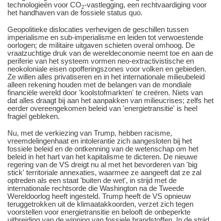
technologieën voor CO
-vastlegging, een rechtvaardiging voor
2
het handhaven van de fossiele status quo.
Geopolitieke dislocaties verhevigen de geschillen tussen
imperialisme en sub-imperialisme en leiden tot verwoestende
oorlogen; de militaire uitgaven schieten overal omhoog. De
vraatzuchtige druk van de wereldeconomie neemt toe en aan de
periferie van het systeem vormen neo-extractivistische en
neokoloniale eisen opofferingszones voor volken en gebieden.
Ze willen alles privatiseren en in het internationale milieubeleid
alleen rekening houden met de belangen van de mondiale
financiële wereld door 'koolstofmarkten' te creëren. Niets van
dat alles draagt bij aan het aanpakken van milieucrises; zelfs het
eerder overeengekomen beleid van 'energietransitie' is heel
fragiel gebleken.
Nu, met de verkiezing van Trump, hebben racisme,
vreemdelingenhaat en intolerantie zich aangesloten bij het
fossiele beleid en de ontkenning van de wetenschap om het
beleid in het hart van het kapitalisme te dicteren. De nieuwe
regering van de VS dreigt nu al met het bevorderen van 'big
stick' territoriale annexaties, waarmee ze aangeeft dat ze zal
optreden als een staat 'buiten de wet', in strijd met de
internationale rechtsorde die Washington na de Tweede
Wereldoorlog heeft ingesteld. Trump heeft de VS opnieuw
teruggetrokken uit de klimaatakkoorden, verzet zich tegen
voorstellen voor energietransitie en belooft de onbeperkte
uitbreiding van de winning van fossiele brandstoffen. In de strijd