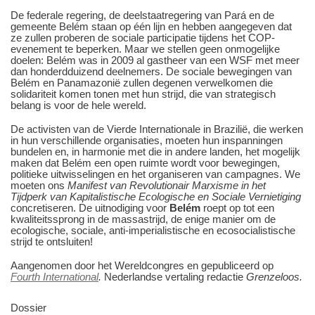
De federale regering, de deelstaatregering van Pará en de
gemeente Belém staan op één lijn en hebben aangegeven dat
ze zullen proberen de sociale participatie tijdens het COP-
evenement te beperken. Maar we stellen geen onmogelijke
doelen: Belém was in 2009 al gastheer van een WSF met meer
dan honderdduizend deelnemers. De sociale bewegingen van
Belém en Panamazonië zullen degenen verwelkomen die
solidariteit komen tonen met hun strijd, die van strategisch
belang is voor de hele wereld.
De activisten van de Vierde Internationale in Brazilië, die werken
in hun verschillende organisaties, moeten hun inspanningen
bundelen en, in harmonie met die in andere landen, het mogelijk
maken dat Belém een open ruimte wordt voor bewegingen,
politieke uitwisselingen en het organiseren van campagnes. We
moeten ons
Manifest van Revolutionair Marxisme in het
Tijdperk van Kapitalistische Ecologische en Sociale Vernietiging
concretiseren. De uitnodiging voor
Belém
roept op tot een
kwaliteitssprong in de massastrijd, de enige manier om de
ecologische, sociale, anti-imperialistische en ecosocialistische
strijd te ontsluiten!
Aangenomen door het Wereldcongres en gepubliceerd op
Fourth International
.
Nederlandse vertaling redactie
Grenzeloos.
Dossier