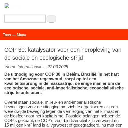
Overslaan
en
naar
Zoeken
de
inhoud
Toon — Menu
gaan
Menu
Actueel
Achtergrond
Links
Geschriften
Over SAP - Grenzeloos
COP 30: katalysator voor een heropleving van
de sociale en ecologische strijd
Vierde Internationale
-
27.03.2025
De uitnodiging voor COP 30 in Belém, Brazilië, in het hart
van het Amazone regenwoud, roept op tot een
kwaliteitssprong in de massastrijd, de enige manier om de
ecologische, sociale, anti-imperialistische, ecosocialistische
strijd te ontsluiten.
Overal staan sociale, milieu- en anti-imperialistische
bewegingen voor de uitdaging om zich te organiseren als een
wereldwijde beweging tegen de vernietiging van het klimaat en
de biosfeer door het kapitalisme. Fossiele belangen hebben de
COP's gekaapt, de COP's voor biodiversiteit zijn verwoest en
2
15 miljoen km
land is al verwoest of gedegradeerd, nu met een