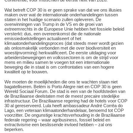
Wat betreft COP 30 is er geen sprake van dat we ons illusies
maken over wat de internationale onderhandelingen tussen
staten in het huidige scenario zullen opleveren. De
overwinningen van Trump in de VS en de groei van
extreemrechts in de Europese Unie hebben het fossiele beleid
versterkt: dus, een overeenkomst die de nationale
emissiedoelstellingen actualiseert of het
klimaatonderhandelingsproces (dat steeds meer wordt gezien
als onlosmakelijk verbonden met die over biodiversiteit en
woestijnvorming) herkwalificeert. De eerste uitdaging voor
arbeidersbewegingen en volkssectoren is om de strijd voor
mens en milieu samen te voegen tot een internationale
beweging die in staat is om confrontaties van een hogere
kwaliteit op te bouwen.
We moeten de moeilijkheden die ons te wachten staan niet
bagatelliseren. Belém is Porto Alegre niet en COP 30 is geen
Wereld Sociaal Forum. De stad is een van de hoofdsteden van
de Braziliaanse deelstaten met de meest precaire stedelijke
infrastructuur. De Braziliaanse regering had de hotels voor COP
30 al gereserveerd. Lula heeft ambassadeur André Corrêa do
Lago, een veteraan klimaatonderhandelaar, benoemd tot COP
voorzitter. De ongunstige krachtsverhouding in de Braziliaanse
federale regering – waar agribusiness, fossiel beleid en
extractivisme een beslissende invloed hebben – zal ons
beperken.