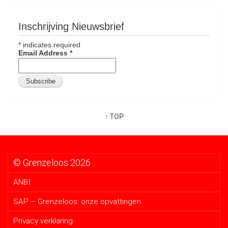
Inschrijving Nieuwsbrief
*
indicates required
Email Address
*
↑ TOP
© Grenzeloos 2026
ANBI
SAP – Grenzeloos: onze opvattingen
Privacy verklaring