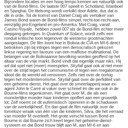
Bijzondere locaties en een hoog tempo kennen we natuurlijk ook
van de Bond-films. De laatste 007 speelt in Schotland, Istanboel
en Sjanghai. De titelsong wordt vertolkt door Adele, dus dat is
dik in orde. Tot de komst van Daniel Craig als vertolker van
James Bond waren de Bond-films simpel, recht-toe-recht-aan,
eenzijdig pro-Engeland en pro-Amerika. Met Craig, vanaf
Casino Royale
, hebben zowel 007 als de Bond-film echter meer
diepgang gekregen. In
Quantum of Solace
, wordt zelfs een
ronduit kritische toon tegenover de westerse grootmachten
aangeslagen. De film toont hoe in Bolivia de CIA en MI-6 direct
betrokken zijn bij intriges tégen een democratisch gekozen
linkse regering ten faveure van een maffiose multinational. De
belangen van de Boliviaanse bevolking worden geofferd op het
altaar van de vrije markt. Bond vindt dat eigenlijk maar niks. Hij
wil dat spel niet (meer) meespelen.
Skyfall
gaat ook al niet meer
over de strijd tegen het communisme of tegen een megalomane
idioot die de wereld wil veroveren. Zelfs niet over de oorlog
tegen het moslimterrorisme.
Skyfall
gaat over de perfiditeit van
een geheime dienst. Het gaat over de smeerlapperij waar ex-
agent John le Carré al vaker over schreef én die we ook in de
Bourne-films tegenkomen. Het gaat over M, die als een
monsterlijke moeder haar kinderen opoffert aan een gruwelijk
lot. Zelf noemt ze dit eufemistisch 'opereren in de schaduwen
van de werkelijkheid'. En dan gaat de film natuurlijk over de
tomeloze wraak van één van die kinderen, Silva, die het verraad
van moeder M overleeft. Het grote verschil tussen Bond en
Bourne is dat Bourne zich keert tegen het geheime-dienst-
systeem en dat Bond trouw blijft aan M, aan MI-6 en aan