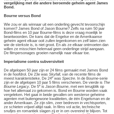
vergelijking met die andere beroemde geheim agent James
Bond.
Bourne versus Bond
Wie zou er als winnaar uit een onderling gevecht tevoorschijn
komen? James Bond of Jason Bourne? Zelfs na ruim 50 jaar
Bond-films en 10 jaar Bourne-films is deze vraag moeilijk te
beantwoorden. De kans dat de Engelse en de Amerikaanse
geheim agent elkaar ooit zullen tegenkomen en zelf laten zien
wie de sterkste is, is niet groot. En als ze elkaar ontmoeten dan
willen ze misschien helemaal geen onderlinge strijd aangaan.
De filmpersonages groeien namelijk naar elkaar toe.
Imperialisme contra subversiviteit
De afgelopen 50 jaar zijn er 24 films gemaakt met James Bond
in de hoofdrol. De 23e was
Skyfall
, van de recente films de
e
meest karakteristieke. De 24
was
Spectre
. In de Bourne-serie
zijn er de afgelopen 10 jaar 5 films verschenen. De vierde is
The
e
Bourne Legacy
. De 5
is
Jason Bourne
, met een terugblik op
hoe het allemaal zo gekomen is. Bond en Bourne worden vaak
vergeleken. Het gaat in beide gevallen om westerse geheime
agenten met buitengewone kwaliteiten, de één Engelsman en de
ander Amerikaan. Ze zijn slim, zeer bedreven in vechtsporten,
ze schieten vrijwel altijd raak. In films vol actie, technische
snufjes en romantiek slagen zij er in om overeind te blijven. Tot