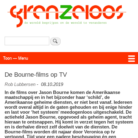
Overslaan
en
naar
de
inhoud
gaan
Zoeken
Toon — Menu
Menu
Actueel
Achtergrond
Links
Geschriften
Over SAP - Grenzeloos
De Bourne-films op TV
Rob Lubbersen
-
08.10.2019
In de films over Jason Bourne komen de Amerikaanse
maatschappij en in het bijzonder haar ‘schild’, de
Amerikaanse geheime diensten, er niet best vanaf. Iedereen
wordt overal altijd in de gaten gehouden en bij enige hinder
en last voor ‘het systeem’ meedogenloos uitgeschakeld. De
actieheld Jason Bourne, opgevoed als geheim agent, tracht
hieraan te ontsnappen. Hij komt in verzet tegen het systeem
en is derhalve direct zelf doelwit van de diensten. De
Bourne-films worden dit najaar door Veronica op tv
vertoond. Tijd voor een nadere beschouwing én een