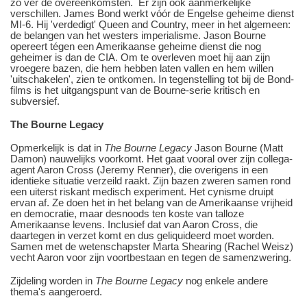
zo ver de overeenkomsten. Er zijn ook aanmerkelijke
verschillen. James Bond werkt vóór de Engelse geheime dienst
MI-6. Hij 'verdedigt' Queen and Country, meer in het algemeen:
de belangen van het westers imperialisme. Jason Bourne
opereert tégen een Amerikaanse geheime dienst die nog
geheimer is dan de CIA. Om te overleven moet hij aan zijn
vroegere bazen, die hem hebben laten vallen en hem willen
'uitschakelen', zien te ontkomen. In tegenstelling tot bij de Bond-
films is het uitgangspunt van de Bourne-serie kritisch en
subversief.
The Bourne Legacy
Opmerkelijk is dat in
The Bourne Legacy
Jason Bourne (Matt
Damon) nauwelijks voorkomt. Het gaat vooral over zijn collega-
agent Aaron Cross (Jeremy Renner), die overigens in een
identieke situatie verzeild raakt. Zijn bazen zweren samen rond
een uiterst riskant medisch experiment. Het cynisme druipt
ervan af. Ze doen het in het belang van de Amerikaanse vrijheid
en democratie, maar desnoods ten koste van talloze
Amerikaanse levens. Inclusief dat van Aaron Cross, die
daartegen in verzet komt en dus geliquideerd moet worden.
Samen met de wetenschapster Marta Shearing (Rachel Weisz)
vecht Aaron voor zijn voortbestaan en tegen de samenzwering.
Zijdeling worden in
The Bourne Legacy
nog enkele andere
thema's aangeroerd.