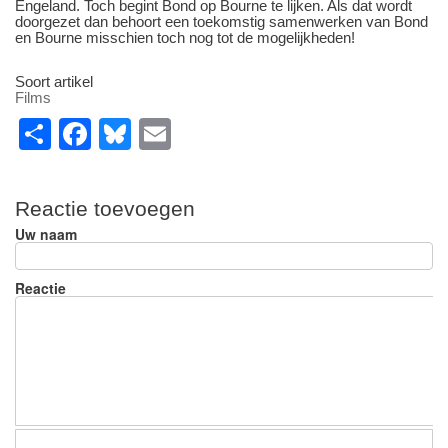
Engeland. Toch begint Bond op Bourne te lijken. Als dat wordt
doorgezet dan behoort een toekomstig samenwerken van Bond
en Bourne misschien toch nog tot de mogelijkheden!
Soort artikel
Films
S
F
Bl
E
h
a
u
m
ar
c
e
ail
Reactie toevoegen
e
e
sk
Uw naam
b
y
o
Reactie
o
k