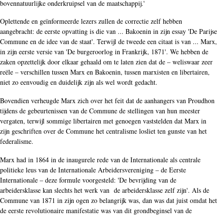
bovennatuurlijke onderkruipsel van de maatschappij.'
Oplettende en geïnformeerde lezers zullen de correctie zelf hebben
aangebracht: de eerste opvatting is die van ... Bakoenin in zijn essay 'De Parijse
Commune en de idee van de staat'. Terwijl de tweede een citaat is van ... Marx,
in zijn eerste versie van 'De burgeroorlog in Frankrijk, 1871'. We hebben de
zaken opzettelijk door elkaar gehaald om te laten zien dat de – weliswaar zeer
reële – verschillen tussen Marx en Bakoenin, tussen marxisten en libertairen,
niet zo eenvoudig en duidelijk zijn als wel wordt gedacht.
Bovendien verheugde Marx zich over het feit dat de aanhangers van Proudhon
tijdens de gebeurtenissen van de Commune de stellingen van hun meester
vergaten, terwijl sommige libertairen met genoegen vaststelden dat Marx in
zijn geschriften over de Commune het centralisme losliet ten gunste van het
federalisme.
Marx had in 1864 in de inaugurele rede van de Internationale als centrale
politieke leus van de Internationale Arbeidersvereniging – de Eerste
Internationale – deze formule voorgesteld: 'De bevrijding van de
arbeidersklasse kan slechts het werk van de arbeidersklasse zelf zijn'. Als de
Commune van 1871 in zijn ogen zo belangrijk was, dan was dat juist omdat het
de eerste revolutionaire manifestatie was van dit grondbeginsel van de