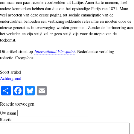
om maar een paar recente voorbeelden uit Latijns-Amerika te noemen, heel
andere kenmerken hebben dan die van het opstandige Parijs van 1871. Maar
veel aspecten van deze eerste poging tot sociale emancipatie van de
onderdrukten behouden een verbazingwekkende relevantie en moeten door de
nieuwe generaties in overweging worden genomen. Zonder de herinnering aan
het verleden en zijn strijd zal er geen strijd zijn voor de utopie van de
toekomst.
Dit artikel stond op
International Viewpoint
. Nederlandse vertaling
redactie
Grenzeloos
.
Soort artikel
Achtergrond
S
Fa
Bl
E
ha
ce
ue
m
Reactie toevoegen
re
bo
sk
ail
Uw naam
ok
y
Reactie