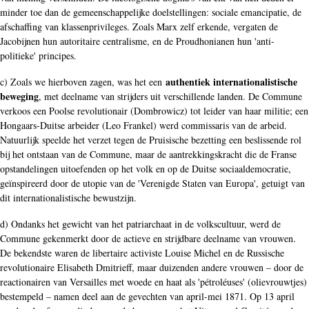
minder toe dan de gemeenschappelijke doelstellingen: sociale emancipatie, de
afschaffing van klassenprivileges. Zoals Marx zelf erkende, vergaten de
Jacobijnen hun autoritaire centralisme, en de Proudhonianen hun 'anti-
politieke' principes.
authentiek internationalistische
c) Zoals we hierboven zagen, was het een
beweging
, met deelname van strijders uit verschillende landen. De Commune
verkoos een Poolse revolutionair (Dombrowicz) tot leider van haar militie; een
Hongaars-Duitse arbeider (Leo Frankel) werd commissaris van de arbeid.
Natuurlijk speelde het verzet tegen de Pruisische bezetting een beslissende rol
bij het ontstaan van de Commune, maar de aantrekkingskracht die de Franse
opstandelingen uitoefenden op het volk en op de Duitse sociaaldemocratie,
geïnspireerd door de utopie van de 'Verenigde Staten van Europa', getuigt van
dit internationalistische bewustzijn.
d) Ondanks het gewicht van het patriarchaat in de volkscultuur, werd de
Commune gekenmerkt door de actieve en strijdbare deelname van vrouwen.
De bekendste waren de libertaire activiste Louise Michel en de Russische
revolutionaire Elisabeth Dmitrieff, maar duizenden andere vrouwen – door de
reactionairen van Versailles met woede en haat als 'pétroléuses' (olievrouwtjes)
bestempeld – namen deel aan de gevechten van april-mei 1871. Op 13 april