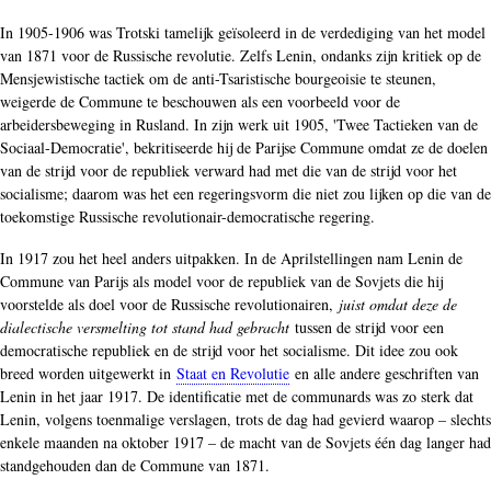
In 1905-1906 was Trotski tamelijk geïsoleerd in de verdediging van het model
van 1871 voor de Russische revolutie. Zelfs Lenin, ondanks zijn kritiek op de
Mensjewistische tactiek om de anti-Tsaristische bourgeoisie te steunen,
weigerde de Commune te beschouwen als een voorbeeld voor de
arbeidersbeweging in Rusland. In zijn werk uit 1905, 'Twee Tactieken van de
Sociaal-Democratie', bekritiseerde hij de Parijse Commune omdat ze de doelen
van de strijd voor de republiek verward had met die van de strijd voor het
socialisme; daarom was het een regeringsvorm die niet zou lijken op die van de
toekomstige Russische revolutionair-democratische regering.
In 1917 zou het heel anders uitpakken. In de Aprilstellingen nam Lenin de
Commune van Parijs als model voor de republiek van de Sovjets die hij
voorstelde als doel voor de Russische revolutionairen,
juist omdat deze de
dialectische versmelting tot stand had gebracht
tussen de strijd voor een
democratische republiek en de strijd voor het socialisme. Dit idee zou ook
breed worden uitgewerkt in
Staat en Revolutie
en alle andere geschriften van
Lenin in het jaar 1917. De identificatie met de communards was zo sterk dat
Lenin, volgens toenmalige verslagen, trots de dag had gevierd waarop – slechts
enkele maanden na oktober 1917 – de macht van de Sovjets één dag langer had
standgehouden dan de Commune van 1871.