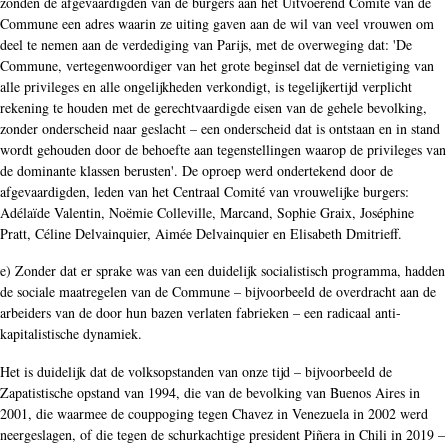
zonden de afgevaardigden van de burgers aan het Uitvoerend Comité van de
Commune een adres waarin ze uiting gaven aan de wil van veel vrouwen om
deel te nemen aan de verdediging van Parijs, met de overweging dat: 'De
Commune, vertegenwoordiger van het grote beginsel dat de vernietiging van
alle privileges en alle ongelijkheden verkondigt, is tegelijkertijd verplicht
rekening te houden met de gerechtvaardigde eisen van de gehele bevolking,
zonder onderscheid naar geslacht – een onderscheid dat is ontstaan en in stand
wordt gehouden door de behoefte aan tegenstellingen waarop de privileges van
de dominante klassen berusten'. De oproep werd ondertekend door de
afgevaardigden, leden van het Centraal Comité van vrouwelijke burgers:
Adélaïde Valentin, Noëmie Colleville, Marcand, Sophie Graix, Joséphine
Pratt, Céline Delvainquier, Aimée Delvainquier en Elisabeth Dmitrieff.
e) Zonder dat er sprake was van een duidelijk socialistisch programma, hadden
de sociale maatregelen van de Commune – bijvoorbeeld de overdracht aan de
arbeiders van de door hun bazen verlaten fabrieken – een radicaal anti-
kapitalistische dynamiek.
Het is duidelijk dat de volksopstanden van onze tijd – bijvoorbeeld de
Zapatistische opstand van 1994, die van de bevolking van Buenos Aires in
2001, die waarmee de couppoging tegen Chavez in Venezuela in 2002 werd
neergeslagen, of die tegen de schurkachtige president Piñera in Chili in 2019 –