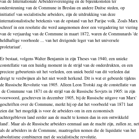
van de Internationale Arbeidersvereniging en de bijeenkomsten ter
ondersteuning van de Commune in Breslau en andere Duitse steden, op
initiatief van socialistische arbeiders, zijn de uitdrukking van deze
internationalistische betekenis van de opstand van het Parijse volk. Zoals Marx
schreef in een resolutie die werd aangenomen door een vergadering ter viering
van de verjaardag van de Commune in maart 1872, waren de Communards 'de
heldhaftige voorhoede ... van het dreigende leger van het universele
proletariaat'.
Er bestaat, volgens Walter Benjamin in zijn Theses van 1940, een unieke
constellatie van een huidig moment in de strijd van de onderdrukten, en een
precieze gebeurtenis uit het verleden, een uniek beeld van dit verleden dat
dreigt te verdwijnen als het niet wordt herkend. Dit is wat er gebeurde tijdens
de Russische Revolutie van 1905. Alleen Leon Trotski zag de constellatie van
de Commune van 1871 en de strijd van de Russische Sovjets in 1905: in zijn
voorwoord, geschreven in december 1905, bij de Russische uitgave van Marx'
geschriften over de Commune, merkt hij op dat het voorbeeld van 1871 laat
zien dat 'het mogelijk is voor de arbeiders om in een economisch
achtergebleven land eerder aan de macht te komen dan in een ontwikkeld
land'. Maar als de Russische arbeiders eenmaal aan de macht zijn, zullen ze, net
als de arbeiders in de Commune, maatregelen nemen die de liquidatie van het
absolutisme combineren met de socialistische revolutie.