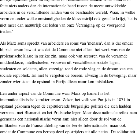
feite niets anders dan de internationale band tussen de meest ontwikkelde
arbeiders in de verschillende landen van de beschaafde wereld. Waar, in welke
vorm en onder welke omstandigheden de klassenstrijd ook gestalte krijgt, het is
niet meer dan natuurlijk dat leden van onze Vereniging op de voorgrond
treden.'
Als Marx soms spreekt van arbeiders en soms van 'mensen', dan is dat omdat
hij zich ervan bewust was dat de Commune niet alleen het werk was van de
proletarische klasse in strikte zin, maar ook van sectoren van de verarmde
middenklasse, intellectuelen, vrouwen uit verschillende sociale lagen,
studenten en soldaten, allen verenigd rond de rode vlag en de droom van een
sociale republiek. En niet te vergeten de boeren, afwezig in de beweging, maar
zonder wier steun de opstand in Parijs alleen maar kon mislukken.
Een ander aspect van de Commune waar Marx op hamert is het
internationalistische karakter ervan. Zeker, het volk van Parijs is in 1871 in
opstand gekomen tegen de capitulerende burgerlijke politici die zich hadden
verzoend met Bismarck en het Pruisische leger. Maar deze nationale reflex nam
geenszins een nationalistische vorm aan; niet alleen door de rol van de
militanten van de Franse afdeling van de Eerste Internationale, maar ook
omdat de Commune een beroep deed op strijders uit alle naties. De solidariteit