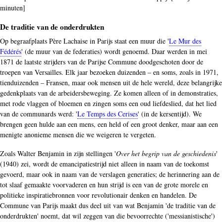
minuten]
De traditie van de onderdrukten
Op begraafplaats Père Lachaise in Parijs staat een muur die '
Le Mur des
Fédérés
' (de muur van de federaties) wordt genoemd. Daar werden in mei
1871 de laatste strijders van de Parijse Commune doodgeschoten door de
troepen van Versailles. Elk jaar bezoeken duizenden – en soms, zoals in 1971,
tienduizenden – Fransen, maar ook mensen uit de hele wereld, deze belangrijke
gedenkplaats van de arbeidersbeweging. Ze komen alleen of in demonstraties,
met rode vlaggen of bloemen en zingen soms een oud liefdeslied, dat het lied
van de communards werd: '
Le Temps des Cerises
' (in de kersentijd). We
brengen geen hulde aan een mens, een held of een groot denker, maar aan een
menigte anonieme mensen die we weigeren te vergeten.
Zoals Walter Benjamin in zijn stellingen '
Over het begrip van de geschiedenis
'
(1940) zei, wordt de emancipatiestrijd niet alleen in naam van de toekomst
gevoerd, maar ook in naam van de verslagen generaties; de herinnering aan de
tot slaaf gemaakte voorvaderen en hun strijd is een van de grote morele en
politieke inspiratiebronnen voor revolutionair denken en handelen. De
Commune van Parijs maakt dus deel uit van wat Benjamin 'de traditie van de
onderdrukten' noemt, dat wil zeggen van die bevoorrechte ('messianistische')