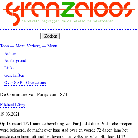
Overslaan
en
naar
de
inhoud
Zoeken
gaan
Toon — Menu
Verberg — Menu
Menu
Actueel
Achtergrond
Links
Geschriften
Over SAP - Grenzeloos
De Commune van Parijs van 1871
Michael Löwy
-
19.03.2021
Op 18 maart 1871 nam de bevolking van Parijs, dat door Pruisische troepen
werd belegerd, de macht over haar stad over en voerde 72 dagen lang het
eerste experiment uit met het leven onder volksheerschappij. [leestijd 12