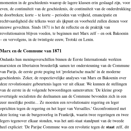
momenten in de geschiedenis waarop de lagere klassen erin geslaagd zijn, voor
even, de continuïteit van de geschiedenis, de continuïteit van de onderdrukking
te doorbreken; korte – te korte – perioden van vrijheid, emancipatie en
rechtvaardigheid die telkens weer als ijkpunt en voorbeeld zullen dienen voor
nieuwe gevechten. Sinds 1871 is het de reflectie en de praktijk van
revolutionairen blijven voeden, te beginnen met Marx zelf – en ook Bakoenin
– en vervolgens, in de twintigste eeuw, Trotski en Lenin.
Marx en de Commune van 1871
Ondanks hun meningsverschillen binnen de Eerste Internationale werkten
marxisten en libertairen broederlijk samen ter ondersteuning van de Commune
van Parijs, de eerste grote poging tot 'proletarische macht' in de moderne
geschiedenis. Zeker, de respectievelijke analyses van Marx en Bakoenin over
deze revolutionaire gebeurtenis lagen ver uit elkaar. We kunnen de stellingen
van de eerste in de volgende bewoordingen samenvatten: 'De kleine groep
overtuigde socialisten die deelnamen aan de Commune bevonden zich in een
zeer moeilijke positie... Ze moesten een revolutionaire regering en leger
oprichten tegen de regering en het leger van Versailles.' Geconfronteerd met
deze lezing van de burgeroorlog in Frankrijk, waarin twee regeringen en twee
legers tegenover elkaar stonden, was het anti-staat standpunt van de tweede
staat
heel expliciet: 'De Parijse Commune was een revolutie tegen de
zelf, dit