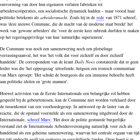
omvorming van door hun eigenaren verlaten fabrieken tot
arbeiderscoöperaties, een socialistische dynamiek hadden – maar vooral haar
politieke betekenis als
arbeidersmacht
. Zoals hij in de
rede
van 1871 schreef,
was 'deze nieuwe Commune, die de macht van de moderne staat breekt' het
werk van 'gewone arbeiders' die 'voor de eerste keer inbreuk durfden te maken
op het regeringsprivilege van hun 'natuurlijke superieuren'.
De Commune was noch een samenzwering noch een plotselinge
verrassingsaanval, het was 'het volk dat voor zichzelf en door zichzelf
handelde'. De correspondent van de krant
Daily News
constateerde dat er geen
leider was die 'het oppergezag' uitoefende, hetgeen een ironisch commentaar
van Marx oproept: 'Het schokt de bourgeois die een immense behoefte heeft
aan politieke idolen en 'grote mannen'.
Hoewel activisten van de Eerste Internationale een belangrijke rol hebben
gespeeld bij de gebeurtenissen, kan de Commune niet worden verklaard door
de tussenkomst van een voorhoedegroep. In antwoord op de laster van de
reactie, die de opstand voorstelde als een samenzwering uitgebroed door de
Internationale,
schreef Marx
: 'Het door de politie gestuurde burgerlijke
verstand ziet de Internationale Arbeidersvereniging natuurlijk voor zich als
handelend als een geheime samenzwering, waarvan het centrale orgaan van tijd
tot tijd opdracht geeft tot explosies in verschillende landen. Onze bond is in