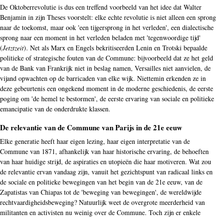
De Oktoberrevolutie is dus een treffend voorbeeld van het idee dat Walter
Benjamin in zijn Theses voorstelt: elke echte revolutie is niet alleen een sprong
naar de toekomst, maar ook 'een tijgersprong in het verleden', een dialectische
sprong naar een moment in het verleden beladen met 'tegenwoordige tijd'
(
Jetztzeit
). Net als Marx en Engels bekritiseerden Lenin en Trotski bepaalde
politieke of strategische fouten van de Commune: bijvoorbeeld dat ze het geld
van de Bank van Frankrijk niet in beslag namen, Versailles niet aanvielen, de
vijand opwachten op de barricaden van elke wijk. Niettemin erkenden ze in
deze gebeurtenis een ongekend moment in de moderne geschiedenis, de eerste
poging om 'de hemel te bestormen', de eerste ervaring van sociale en politieke
emancipatie van de onderdrukte klassen.
De relevantie van de Commune van Parijs in de 21e eeuw
Elke generatie heeft haar eigen lezing, haar eigen interpretatie van de
Commune van 1871, afhankelijk van haar historische ervaring, de behoeften
van haar huidige strijd, de aspiraties en utopieën die haar motiveren. Wat zou
de relevantie ervan vandaag zijn, vanuit het gezichtspunt van radicaal links en
de sociale en politieke bewegingen van het begin van de 21e eeuw, van de
Zapatistas van Chiapas tot de 'beweging van bewegingen', de wereldwijde
rechtvaardigheidsbeweging? Natuurlijk weet de overgrote meerderheid van
militanten en activisten nu weinig over de Commune. Toch zijn er enkele