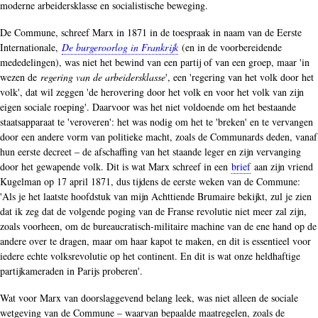
moderne arbeidersklasse en socialistische beweging.
De Commune, schreef Marx in 1871 in de toespraak in naam van de Eerste
Internationale,
De burgeroorlog in Frankrijk
(en in de voorbereidende
mededelingen), was niet het bewind van een partij of van een groep, maar 'in
wezen de
regering van de arbeidersklasse
', een 'regering van het volk door het
volk', dat wil zeggen 'de herovering door het volk en voor het volk van zijn
eigen sociale roeping'. Daarvoor was het niet voldoende om het bestaande
staatsapparaat te 'veroveren': het was nodig om het te 'breken' en te vervangen
door een andere vorm van politieke macht, zoals de Communards deden, vanaf
hun eerste decreet – de afschaffing van het staande leger en zijn vervanging
door het gewapende volk. Dit is wat Marx schreef in een
brief
aan zijn vriend
Kugelman op 17 april 1871, dus tijdens de eerste weken van de Commune:
'Als je het laatste hoofdstuk van mijn Achttiende Brumaire bekijkt, zul je zien
dat ik zeg dat de volgende poging van de Franse revolutie niet meer zal zijn,
zoals voorheen, om de bureaucratisch-militaire machine van de ene hand op de
andere over te dragen, maar om haar kapot te maken, en dit is essentieel voor
iedere echte volksrevolutie op het continent. En dit is wat onze heldhaftige
partijkameraden in Parijs proberen'.
Wat voor Marx van doorslaggevend belang leek, was niet alleen de sociale
wetgeving van de Commune – waarvan bepaalde maatregelen, zoals de