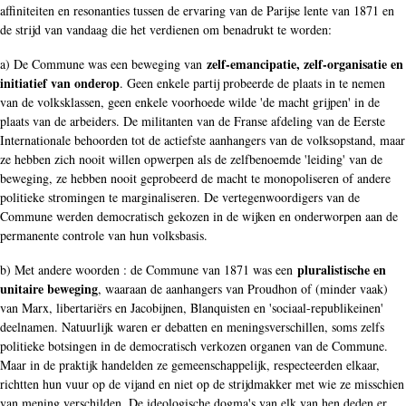
affiniteiten en resonanties tussen de ervaring van de Parijse lente van 1871 en
de strijd van vandaag die het verdienen om benadrukt te worden:
zelf-emancipatie, zelf-organisatie en
a) De Commune was een beweging van
initiatief van onderop
. Geen enkele partij probeerde de plaats in te nemen
van de volksklassen, geen enkele voorhoede wilde 'de macht grijpen' in de
plaats van de arbeiders. De militanten van de Franse afdeling van de Eerste
Internationale behoorden tot de actiefste aanhangers van de volksopstand, maar
ze hebben zich nooit willen opwerpen als de zelfbenoemde 'leiding' van de
beweging, ze hebben nooit geprobeerd de macht te monopoliseren of andere
politieke stromingen te marginaliseren. De vertegenwoordigers van de
Commune werden democratisch gekozen in de wijken en onderworpen aan de
permanente controle van hun volksbasis.
pluralistische en
b) Met andere woorden : de Commune van 1871 was een
unitaire beweging
, waaraan de aanhangers van Proudhon of (minder vaak)
van Marx, libertariërs en Jacobijnen, Blanquisten en 'sociaal-republikeinen'
deelnamen. Natuurlijk waren er debatten en meningsverschillen, soms zelfs
politieke botsingen in de democratisch verkozen organen van de Commune.
Maar in de praktijk handelden ze gemeenschappelijk, respecteerden elkaar,
richtten hun vuur op de vijand en niet op de strijdmakker met wie ze misschien
van mening verschilden. De ideologische dogma's van elk van hen deden er