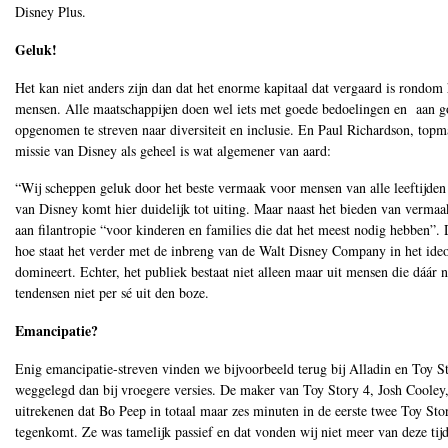
Disney Plus.
Geluk!
Het kan niet anders zijn dan dat het enorme kapitaal dat vergaard is rondom
mensen. Alle maatschappijen doen wel iets met goede bedoelingen en aan goe
opgenomen te streven naar diversiteit en inclusie. En Paul Richardson, top
missie van Disney als geheel is wat algemener van aard:
“Wij scheppen geluk door het beste vermaak voor mensen van alle leeftijden
van Disney komt hier duidelijk tot uiting. Maar naast het bieden van vermaa
aan filantropie “voor kinderen en families die dat het meest nodig hebben”. 
hoe staat het verder met de inbreng van de Walt Disney Company in het ideol
domineert. Echter, het publiek bestaat niet alleen maar uit mensen die dáár 
tendensen niet per sé uit den boze.
Emancipatie?
Enig emancipatie-streven vinden we bijvoorbeeld terug bij Alladin en Toy S
weggelegd dan bij vroegere versies. De maker van Toy Story 4, Josh Coole
uitrekenen dat Bo Peep in totaal maar zes minuten in de eerste twee Toy Story
tegenkomt. Ze was tamelijk passief en dat vonden wij niet meer van deze tijd.