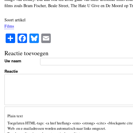
films zoals Bram Fischer, Beale Street, The Hate U Give en De Moord op Tr
Soort artikel
Films
S
Fa
Bl
E
ha
ce
ue
m
Reactie toevoegen
re
bo
sk
ail
Uw naam
ok
y
Reactie
Plain text
Toegelaten HTML-tags: <a href hreflang> <em> <strong> <cite> <blockquote cite>
Web- en e-mailadressen worden automatisch naar links omgezet.