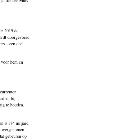
je stellen: Muis
er 2019 de
wordt doorgevoerd
ers – een deel
r voor hem en
ncurrenten
rd en bij
zig te houden.
an $ 174 miljard
ft overgenomen.
dat gebeuren op