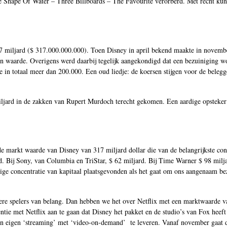
Shape Of Water – Three Billboards – The Favourite verorberd. Met recht kun 
miljard ($ 317.000.000.000). Toen Disney in april bekend maakte in novemb
 in waarde. Overigens werd daarbij tegelijk aangekondigd dat een bezuiniging 
 in totaal meer dan 200.000. Een oud liedje: de koersen stijgen voor de belegg
miljard in de zakken van Rupert Murdoch terecht gekomen. Een aardige opsteke
de markt waarde van Disney van 317 miljard dollar die van de belangrijkste co
 Bij Sony, van Columbia en TriStar, $ 62 miljard. Bij Time Warner $ 98 milja
ge concentratie van kapitaal plaatsgevonden als het gaat om ons aangenaam be
ere spelers van belang. Dan hebben we het over Netflix met een marktwaarde v
tie met Netflix aan te gaan dat Disney het pakket en de studio’s van Fox hee
en eigen ‘streaming’ met ‘video-on-demand’ te leveren. Vanaf november gaat 