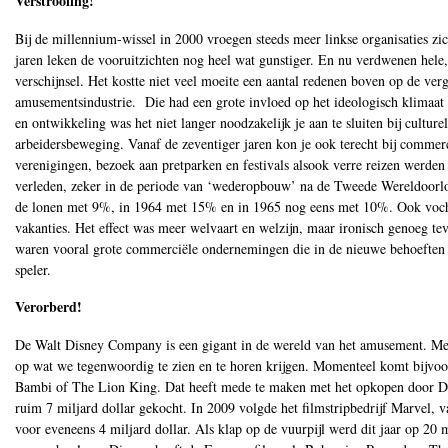
Verstrooiing!
Bij de millennium-wissel in 2000 vroegen steeds meer linkse organisaties zi
jaren leken de vooruitzichten nog heel wat gunstiger. En nu verdwenen hele,
verschijnsel. Het kostte niet veel moeite een aantal redenen boven op de ve
amusementsindustrie. Die had een grote invloed op het ideologisch klimaat
en ontwikkeling was het niet langer noodzakelijk je aan te sluiten bij cultur
arbeidersbeweging. Vanaf de zeventiger jaren kon je ook terecht bij commerc
verenigingen, bezoek aan pretparken en festivals alsook verre reizen werde
verleden, zeker in de periode van ‘wederopbouw’ na de Tweede Wereldoorlo
de lonen met 9%, in 1964 met 15% en in 1965 nog eens met 10%. Ook vochte
vakanties. Het effect was meer welvaart en welzijn, maar ironisch genoeg t
waren vooral grote commerciële ondernemingen die in de nieuwe behoeften 
speler.
Verorberd!
De Walt Disney Company is een gigant in de wereld van het amusement. Met t
op wat we tegenwoordig te zien en te horen krijgen. Momenteel komt bijvoorb
Bambi of The Lion King. Dat heeft mede te maken met het opkopen door Dis
ruim 7 miljard dollar gekocht. In 2009 volgde het filmstripbedrijf Marvel, 
voor eveneens 4 miljard dollar. Als klap op de vuurpijl werd dit jaar op 2