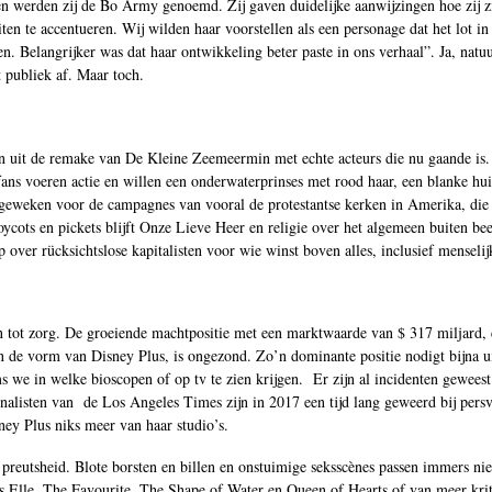
n werden zij de Bo Army genoemd. Zij gaven duidelijke aanwijzingen hoe zij z
ten te accentueren. Wij wilden haar voorstellen als een personage dat het lot in
n. Belangrijker was dat haar ontwikkeling beter paste in ons verhaal”. Ja, natuu
t publiek af. Maar toch.
ken uit de remake van De Kleine Zeemeermin met echte acteurs die nu gaande is.
ans voeren actie en willen een onderwaterprinses met rood haar, een blanke hu
 is geweken voor de campagnes van vooral de protestantse kerken in Amerika, di
oycots en pickets blijft Onze Lieve Heer en religie over het algemeen buiten bee
over rücksichtslose kapitalisten voor wie winst boven alles, inclusief menselij
en tot zorg. De groeiende machtpositie met een marktwaarde van $ 317 miljard, 
n de vorm van Disney Plus, is ongezond. Zo’n dominante positie nodigt bijna uit
 we in welke bioscopen of op tv te zien krijgen. Er zijn al incidenten geweest
rnalisten van de Los Angeles Times zijn in 2017 een tijd lang geweerd bij persv
ney Plus niks meer van haar studio’s.
preutsheid. Blote borsten en billen en onstuimige seksscènes passen immers nie
s Elle, The Favourite, The Shape of Water en Queen of Hearts of van meer krit