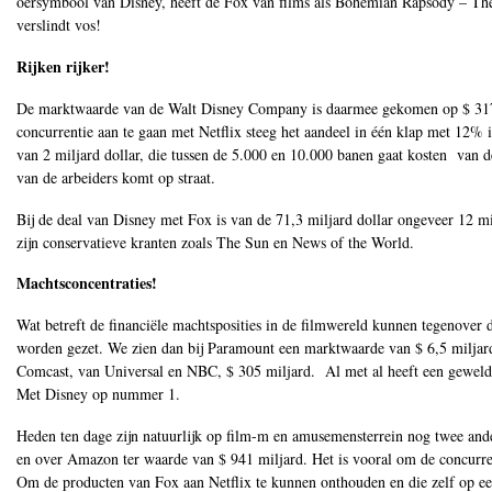
oersymbool van Disney, heeft de Fox van films als Bohemian Rapsody – The 
verslindt vos!
Rijken rijker!
De marktwaarde van de Walt Disney Company is daarmee gekomen op $ 317 
concurrentie aan te gaan met Netflix steeg het aandeel in één klap met 12%
van 2 miljard dollar, die tussen de 5.000 en 10.000 banen gaat kosten van de
van de arbeiders komt op straat.
Bij de deal van Disney met Fox is van de 71,3 miljard dollar ongeveer 12 
zijn conservatieve kranten zoals The Sun en News of the World.
Machtsconcentraties!
Wat betreft de financiële machtsposities in de filmwereld kunnen tegenover 
worden gezet. We zien dan bij Paramount een marktwaarde van $ 6,5 miljard.
Comcast, van Universal en NBC, $ 305 miljard. Al met al heeft een geweldi
Met Disney op nummer 1.
Heden ten dage zijn natuurlijk op film-m en amusemensterrein nog twee and
en over Amazon ter waarde van $ 941 miljard. Het is vooral om de concurren
Om de producten van Fox aan Netflix te kunnen onthouden en die zelf op e