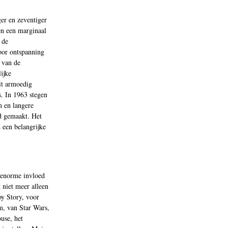
er en zeventiger
en een marginaal
 de
oor ontspanning
n van de
ijke
it armoedig
. In 1963 stegen
n en langere
ad gemaakt. Het
 een belangrijke
n enorme invloed
 niet meer alleen
y Story, voor
m, van Star Wars,
use, het