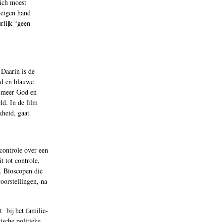
ich moest
 eigen hand
rlijk “geen
 Daarin is de
id en blauwe
e meer God en
ld. In de film
kheid, gaat.
controle over een
 tot controle,
. Bioscopen die
oorstellingen, na
t bij het familie-
ische politieke