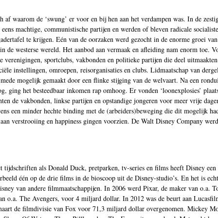
ch af waarom de ‘swung’ er voor en bij hen aan het verdampen was. In de zestig
 eens machtige, communistische partijen en werden of bleven radicale socialist
rgadertafel te krijgen. Eén van de oorzaken werd gezocht in de enorme groei van
 in de westerse wereld. Het aanbod aan vermaak en afleiding nam enorm toe. V
ele verenigingen, sportclubs, vakbonden en politieke partijen die deel uitmaakte
iële instellingen, omroepen, reisorganisaties en clubs. Lidmaatschap van dergel
n mede mogelijk gemaakt door een flinke stijging van de welvaart. Na een rondu
g, ging het besteedbaar inkomen rap omhoog. Er vonden ‘loonexplosies’ plaats
n de vakbonden, linkse partijen en opstandige jongeren voor meer vrije dage
evens een minder hechte binding met de (arbeiders)beweging die dit mogelijk h
aan verstrooiing en happiness gingen voorzien. De Walt Disney Company werd
ijdschriften als Donald Duck, pretparken, tv-series en films heeft Disney ee
eeld één op de drie films in de bioscoop uit de Disney-studio’s. En het is echt
ney van andere filmmaatschappijen. In 2006 werd Pixar, de maker van o.a. To
van o.a. The Avengers, voor 4 miljard dollar. In 2012 was de beurt aan Lucasfil
0 maart de filmdivisie van Fox voor 71,3 miljard dollar overgenomen. Mickey Mo