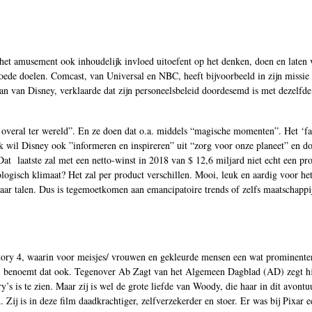
 het amusement ook inhoudelijk invloed uitoefent op het denken, doen en laten
de doelen. Comcast, van Universal en NBC, heeft bijvoorbeeld in zijn missie 
man van Disney, verklaarde dat zijn personeelsbeleid doordesemd is met dezelfd
 overal ter wereld”. En ze doen dat o.a. middels “magische momenten”. Het ‘fa
k wil Disney ook ”informeren en inspireren” uit “zorg voor onze planeet” en do
Dat laatste zal met een netto-winst in 2018 van $ 12,6 miljard niet echt een pr
ogisch klimaat? Het zal per product verschillen. Mooi, leuk en aardig voor het
naar talen. Dus is tegemoetkomen aan emancipatoire trends of zelfs maatschappij
tory 4, waarin voor meisjes/ vrouwen en gekleurde mensen een wat prominenter
y, benoemt dat ook. Tegenover Ab Zagt van het Algemeen Dagblad (AD) zegt hij
’s is te zien. Maar zij is wel de grote liefde van Woody, die haar in dit avont
 Zij is in deze film daadkrachtiger, zelfverzekerder en stoer. Er was bij Pixar 