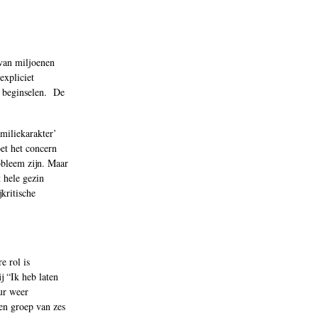
 van miljoenen
expliciet
e beginselen. De
miliekarakter’
et het concern
obleem zijn. Maar
 hele gezin
kritische
e rol is
 “Ik heb laten
uur weer
een groep van zes