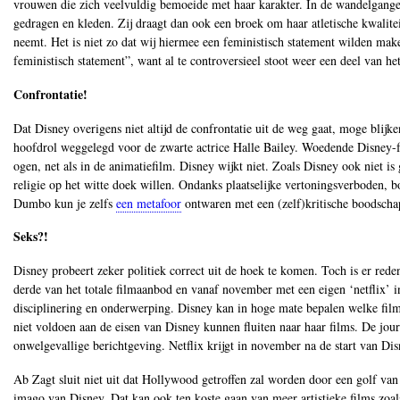
vrouwen die zich veelvuldig bemoeide met haar karakter. In de wandelgange
gedragen en kleden. Zij draagt dan ook een broek om haar atletische kwalitei
neemt. Het is niet zo dat wij hiermee een feministisch statement wilden make
feministisch statement”, want al te controversieel stoot weer een deel van he
Confrontatie!
Dat Disney overigens niet altijd de confrontatie uit de weg gaat, moge blij
hoofdrol weggelegd voor de zwarte actrice Halle Bailey. Woedende Disney-f
ogen, net als in de animatiefilm. Disney wijkt niet. Zoals Disney ook niet
religie op het witte doek willen. Ondanks plaatselijke vertoningsverboden, b
Dumbo kun je zelfs
een metafoor
ontwaren met een (zelf)kritische boodschap 
Seks?!
Disney probeert zeker politiek correct uit de hoek te komen. Toch is er red
derde van het totale filmaanbod en vanaf november met een eigen ‘netflix’ i
disciplinering en onderwerping. Disney kan in hoge mate bepalen welke films
niet voldoen aan de eisen van Disney kunnen fluiten naar haar films. De jou
onwelgevallige berichtgeving. Netflix krijgt in november na de start van Dis
Ab Zagt sluit niet uit dat Hollywood getroffen zal worden door een golf van 
imago van Disney. Dat kan ook ten koste gaan van meer artistieke films zoal