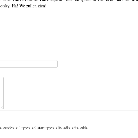
otsky. Ha! We zullen zien!
 <code> <ul type> <ol start type> <li> <dl> <dt> <dd>