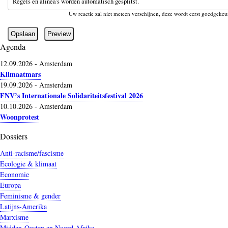
Regels en alinea's worden automatisch gesplitst.
Uw reactie zal niet meteen verschijnen, deze wordt eerst goedgekeu
Agenda
12.09.2026
-
Amsterdam
Klimaatmars
19.09.2026
-
Amsterdam
FNV’s Internationale Solidariteitsfestival 2026
10.10.2026
-
Amsterdam
Woonprotest
Dossiers
Anti-racisme/fascisme
Ecologie & klimaat
Economie
Europa
Feminisme & gender
Latijns-Amerika
Marxisme
Midden-Oosten en Noord Afrika