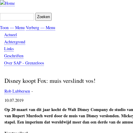
Overslaan
en
Zoeken
naar
de
Toon — Menu
Verberg — Menu
inhoud
Menu
gaan
Actueel
Achtergrond
Links
Geschriften
Over SAP - Grenzeloos
Disney koopt Fox: muis verslindt vos!
Rob Lubbersen
-
10.07.2019
Op 20 maart van dit jaar kocht de Walt Disney Company de studio van
van Rupert Murdoch werd door de muis van Disney verslonden. Mickey 
stapel. Een imperium dat wereldwijd meer dan een derde van de amusem