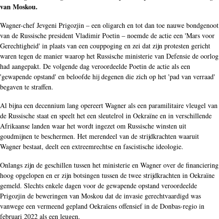
van Moskou.
Wagner-chef Jevgeni Prigozjin ‒ een oligarch en tot dan toe nauwe bondgenoot
van de Russische president Vladimir Poetin ‒ noemde de actie een 'Mars voor
Gerechtigheid' in plaats van een couppoging en zei dat zijn protesten gericht
waren tegen de manier waarop het Russische ministerie van Defensie de oorlog
had aangepakt. De volgende dag veroordeelde Poetin de actie als een
'gewapende opstand' en beloofde hij degenen die zich op het 'pad van verraad'
begaven te straffen.
Al bijna een decennium lang opereert Wagner als een paramilitaire vleugel van
de Russische staat en speelt het een sleutelrol in Oekraïne en in verschillende
Afrikaanse landen waar het wordt ingezet om Russische winsten uit
goudmijnen te beschermen. Het merendeel van de strijdkrachten waaruit
Wagner bestaat, deelt een extreemrechtse en fascistische ideologie.
Onlangs zijn de geschillen tussen het ministerie en Wagner over de financiering
hoog opgelopen en er zijn botsingen tussen de twee strijdkrachten in Oekraïne
gemeld. Slechts enkele dagen voor de gewapende opstand veroordeelde
Prigozjin de beweringen van Moskou dat de invasie gerechtvaardigd was
vanwege een vermeend gepland Oekraïens offensief in de Donbas-regio in
februari 2022 als een leugen.