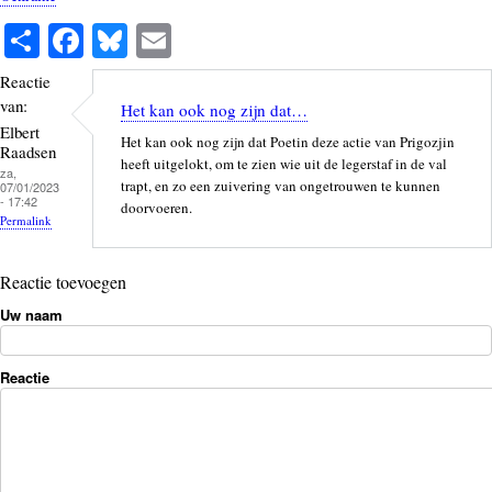
S
Fa
Bl
E
ha
ce
ue
m
Reactie
re
bo
sk
ail
van:
Het kan ook nog zijn dat…
ok
y
Elbert
Het kan ook nog zijn dat Poetin deze actie van Prigozjin
Raadsen
heeft uitgelokt, om te zien wie uit de legerstaf in de val
za,
trapt, en zo een zuivering van ongetrouwen te kunnen
07/01/2023
- 17:42
doorvoeren.
Permalink
Reactie toevoegen
Uw naam
Reactie