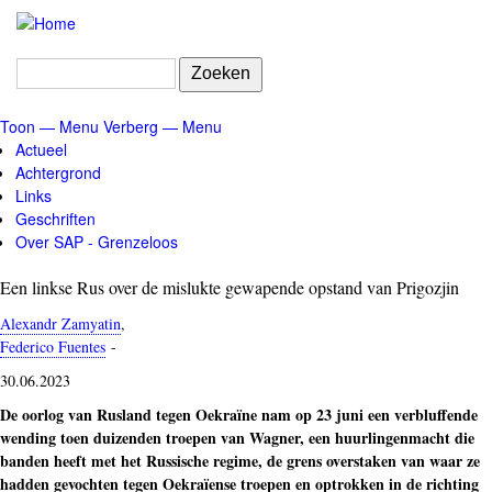
Overslaan
en
naar
Zoeken
de
inhoud
Toon — Menu
Verberg — Menu
gaan
Menu
Actueel
Achtergrond
Links
Geschriften
Over SAP - Grenzeloos
Een linkse Rus over de mislukte gewapende opstand van Prigozjin
Alexandr Zamyatin
,
Federico Fuentes
-
30.06.2023
De oorlog van Rusland tegen Oekraïne nam op 23 juni een verbluffende
wending toen duizenden troepen van Wagner, een huurlingenmacht die
banden heeft met het Russische regime, de grens overstaken van waar ze
hadden gevochten tegen Oekraïense troepen en optrokken in de richting