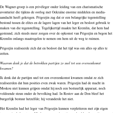
De Wagner-groep is een privéleger onder leiding van een charismatische
avonturier die tijdens de oorlog met Oekraïne enorme middelen en media-
aandacht heeft gekregen. Prigozjin zag dat er een belangrijke tegenstelling
bestond tussen de elites en de lagere lagen van het leger en besloot gebruik te
maken van die tegenstelling. Tegelijkertijd maakte het Kremlin, dat hem had
gesteund, zich steeds meer zorgen over de opkomst van Prigozjin en begon het
Kremlin onlangs maatregelen te nemen om hem uit de weg te ruimen.
Prigozjin realiseerde zich dat en besloot dat het tijd was om alles op alles te
zetten.
Waarom denk je dat de betrokken partijen zo snel tot een overeenkomst
kwamen?
Ik denk dat de partijen snel tot een overeenkomst kwamen omdat ze zich
realiseerden dat hun posities even zwak waren. Prigozjin had de macht in
Moskou niet kunnen grijpen omdat hij noch een bestuurlijk apparaat, noch
voldoende steun onder de bevolking had. In Rostov aan de Don bleef het
burgerlijk bestuur hetzelfde; hij veranderde het niet.
Het Kremlin had het leger van Prigozjin kunnen verpletteren met zijn eigen