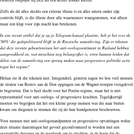
Zelfs als dit alles slechts een externe illusie is en alles intern onder zijn
controle blijft, is die illusie door alle waarnemers waargenomen, wat alleen
maar een klap voor zijn macht kan betekenen.
In een recent artikel dat je op je Telegram-kanaal plaatste, heb je het over de
'80%' die gedepolitiseerd blijft in de Russische samenleving. Zijn er tekenen
dat deze recente gebeurtenissen het anti-oorlogssentiment in Rusland hebben
aangewakkerd en, wat misschien nog belangrijker is, ertoe kunnen leiden dat
delen van de samenleving een sprong maken naar progressieve politieke actie
tegen het regime?
Helaas zie ik die tekenen niet. Integendeel, gisteren zagen we hoe veel mensen
de straten van Rostov aan de Don opgingen om de Wagner-troepen vreugdevol
te begroeten. Dat is heel slecht voor het Poetin-regime, maar het is niet
representatief voor anti-oorlogs- of progressieve krachten. Tegelijkertijd
moeten we begrijpen dat het een kleine groep mensen was die naar buiten
kwam om diegenen te steunen die zij als hun bondgenoten beschouwen.
Voor mensen met anti-oorlogsstandpunten en progressieve opvattingen wekte
deze situatie daarentegen het gevoel geconfronteerd te worden met een
existentiële dreiging en de noodzaak om te vluchten, in de hoop dat de