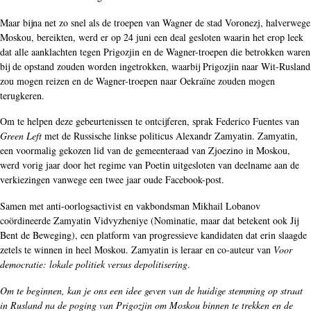
Maar bijna net zo snel als de troepen van Wagner de stad Voronezj, halverwege
Moskou, bereikten, werd er op 24 juni een deal gesloten waarin het erop leek
dat alle aanklachten tegen Prigozjin en de Wagner-troepen die betrokken waren
bij de opstand zouden worden ingetrokken, waarbij Prigozjin naar Wit-Rusland
zou mogen reizen en de Wagner-troepen naar Oekraïne zouden mogen
terugkeren.
Om te helpen deze gebeurtenissen te ontcijferen, sprak Federico Fuentes van
Green Left
met de Russische linkse politicus Alexandr Zamyatin. Zamyatin,
een voormalig gekozen lid van de gemeenteraad van Zjoezino in Moskou,
werd vorig jaar door het regime van Poetin uitgesloten van deelname aan de
verkiezingen vanwege een twee jaar oude Facebook-post.
Samen met anti-oorlogsactivist en vakbondsman Mikhail Lobanov
coördineerde Zamyatin Vidvyzheniye (Nominatie, maar dat betekent ook Jij
Bent de Beweging), een platform van progressieve kandidaten dat erin slaagde
zetels te winnen in heel Moskou. Zamyatin is leraar en co-auteur van
Voor
democratie: lokale politiek versus depolitisering
.
Om te beginnen, kan je ons een idee geven van de huidige stemming op straat
in Rusland na de poging van Prigozjin om Moskou binnen te trekken en de