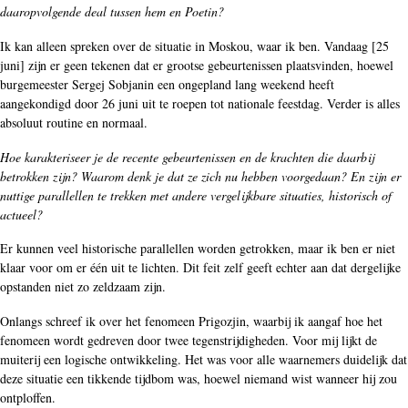
daaropvolgende deal tussen hem en Poetin?
Ik kan alleen spreken over de situatie in Moskou, waar ik ben. Vandaag [25
juni] zijn er geen tekenen dat er grootse gebeurtenissen plaatsvinden, hoewel
burgemeester Sergej Sobjanin een ongepland lang weekend heeft
aangekondigd door 26 juni uit te roepen tot nationale feestdag. Verder is alles
absoluut routine en normaal.
Hoe karakteriseer je de recente gebeurtenissen en de krachten die daarbij
betrokken zijn? Waarom denk je dat ze zich nu hebben voorgedaan? En zijn er
nuttige parallellen te trekken met andere vergelijkbare situaties, historisch of
actueel?
Er kunnen veel historische parallellen worden getrokken, maar ik ben er niet
klaar voor om er één uit te lichten. Dit feit zelf geeft echter aan dat dergelijke
opstanden niet zo zeldzaam zijn.
Onlangs schreef ik over het fenomeen Prigozjin, waarbij ik aangaf hoe het
fenomeen wordt gedreven door twee tegenstrijdigheden. Voor mij lijkt de
muiterij een logische ontwikkeling. Het was voor alle waarnemers duidelijk dat
deze situatie een tikkende tijdbom was, hoewel niemand wist wanneer hij zou
ontploffen.