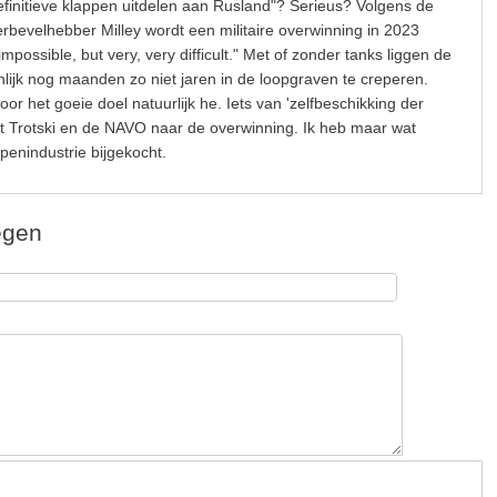
efinitieve klappen uitdelen aan Rusland"? Serieus? Volgens de
bevelhebber Milley wordt een militaire overwinning in 2023
t impossible, but very, very difficult." Met of zonder tanks liggen de
lijk nog maanden zo niet jaren in de loopgraven te creperen.
oor het goeie doel natuurlijk he. Iets van 'zelfbeschikking der
et Trotski en de NAVO naar de overwinning. Ik heb maar wat
penindustrie bijgekocht.
egen