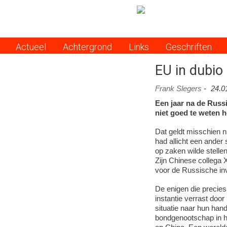
Actueel
Achtergrond
Links
Geschriften
Menu
EU in dubio
Frank Slegers
-
24.0
Een jaar na de Russi
niet goed te weten h
Dat geldt misschien n
had allicht een ander 
op zaken wilde stelle
Zijn Chinese collega X
voor de Russische inv
De enigen die precies 
instantie verrast door
situatie naar hun han
bondgenootschap in he