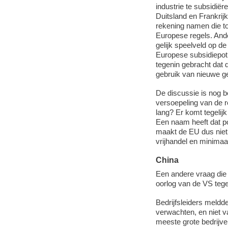
industrie te subsidiër
Duitsland en Frankrij
rekening namen die to
Europese regels. Ander
gelijk speelveld op d
Europese subsidiepot, 
tegenin gebracht dat d
gebruik van nieuwe gel
De discussie is nog 
versoepeling van de r
lang? Er komt tegelij
Een naam heeft dat po
maakt de EU dus niet,
vrijhandel en minimaal
China
Een andere vraag die
oorlog van de VS teg
Bedrijfsleiders meldde
verwachten, en niet v
meeste grote bedrijv