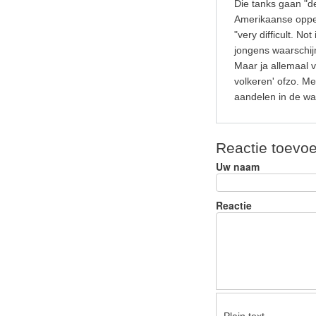
k
Die tanks gaan "d
Amerikaanse opper
"very difficult. No
jongens waarschijn
Maar ja allemaal v
volkeren' ofzo. M
aandelen in de wa
Reactie toevo
Uw naam
Reactie
Plain text