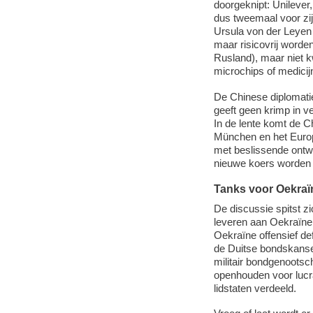
doorgeknipt: Unileve
dus tweemaal voor zij
Ursula von der Leyen
maar risicovrij worde
Rusland), maar niet k
microchips of medicij
De Chinese diplomatie 
geeft geen krimp in ve
In de lente komt de C
München en het Europ
met beslissende ontw
nieuwe koers worden 
Tanks voor Oekraï
De discussie spitst z
leveren aan Oekraïne
Oekraïne offensief def
de Duitse bondskansel
militair bondgenootsc
openhouden voor lucr
lidstaten verdeeld.