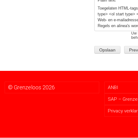
Toegelaten HTML-tags:
type> <ol start type> 
Web- en e-mailadresse
Regels en alinea's wor
Uw 
beh
© Grenzeloos 2026
ANBI
SAP – Grenzel
Privacy verklar