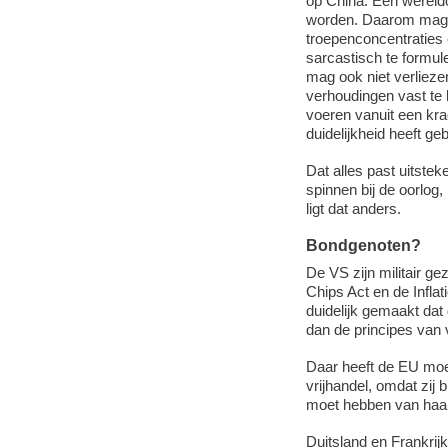
op China. Een wereldo
worden. Daarom mag O
troepenconcentraties 
sarcastisch te formul
mag ook niet verlieze
verhoudingen vast te 
voeren vanuit een kra
duidelijkheid heeft ge
Dat alles past uitste
spinnen bij de oorlog
ligt dat anders.
Bondgenoten?
De VS zijn militair 
Chips Act en de Infla
duidelijk gemaakt dat 
dan de principes van v
Daar heeft de EU moe
vrijhandel, omdat zij 
moet hebben van haar 
Duitsland en Frankrij