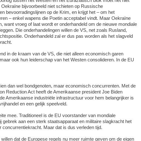
orlog tussen het Westen en het Euraziatisch blok moet het niet
ekraïne bijvoorbeeld niet schieten op Russische
en bevoorradingslijnen op de Krim, en krijgt het – om het
eren – enkel wapens die Poetin acceptabel vindt. Maar Oekraïne
n, want vroeg of laat wordt er onderhandeld om de nieuwe mondiale
leggen. Die onderhandelingen willen de VS, net zoals Rusland,
chtspositie. Onderhandeld zal er dus pas worden als het slagveld
bracht.
kend in de kraam van de VS, die niet alleen economisch garen
, maar ook hun leiderschap van het Westen consolideren. In de EU
gezien dan wel bondgenoten, maar economisch concurrenten. Met de
tion Reduction Act heeft de Amerikaanse president Joe Biden
de Amerikaanse industriële infrastructuur voor hem belangrijker is
rijhandel en een gelijk speelveld.
ite mee. Traditioneel is de EU voorstander van mondiale
bij gebrek aan een sterk staatsapparaat en militaire slagkracht het
concurrentiekracht. Maar dat is dus verleden tijd.
k willen dat de Europese regels nu meer ruimte geven om de eigen