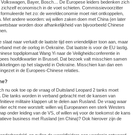
r, Volkswagen, Bayer, Bosch… De Europese leiders bedenken zich
 zichzelf economisch in de voet schieten. Commissievoorzitter
 formuleerde het zo: de wereldeconomie moet niet ontkoppelen,
n. Met andere woorden: wij willen zaken doen met China (en later
wetsbaar worden door afhankelijkheid van bijvoorbeeld Chinese
nen.
slaat naar verluidt de laatste tijd een vriendelijker toon aan, maar
rband met de oorlog in Oekraïne. Dat laatste is voor de EU lastig.
hinese topdiplomaat Wang Yi naar de Veiligheidsconferentie in
ees hoofdkwartier in Brussel. Dat bezoek valt misschien samen
ikkelingen op het slagveld in Oekraïne. Misschien kan dan een
ingezet in de Europees-Chinese relaties.
ne?
ich nu ook toe op de vraag of Duitsland Leopard 2 tanks moet
. Die tanks worden in verband gebracht met de kansen van
initieve militaire klappen uit te delen aan Rusland. De vraag waar
ier echt mee worstelt: willen wij Europeanen een sterk Westers
hap onder leiding van de VS, of willen wij voor de toekomst de kans
atieve business met Rusland (en China)? Ook hierover zijn de