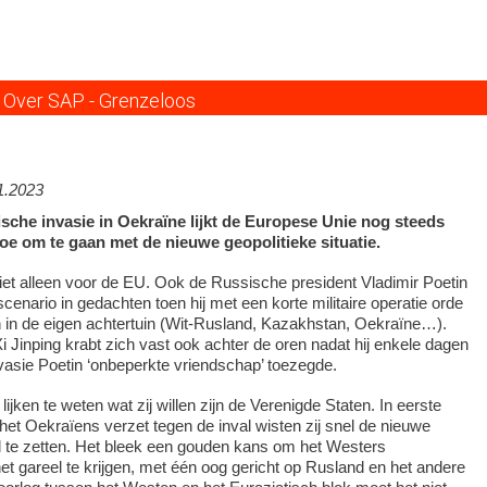
Overslaan
en
naar
de
Over SAP - Grenzeloos
inhoud
gaan
1.2023
sche invasie in Oekraïne lijkt de Europese Unie nog steeds
oe om te gaan met de nieuwe geopolitieke situatie.
iet alleen voor de EU. Ook de Russische president Vladimir Poetin
scenario in gedachten toen hij met een korte militaire operatie orde
n in de eigen achtertuin (Wit-Rusland, Kazakhstan, Oekraïne…).
i Jinping krabt zich vast ook achter de oren nadat hij enkele dagen
asie Poetin ‘onbeperkte vriendschap’ toezegde.
lijken te weten wat zij willen zijn de Verenigde Staten. In eerste
 het Oekraïens verzet tegen de inval wisten zij snel de nieuwe
d te zetten. Het bleek een gouden kans om het Westers
t gareel te krijgen, met één oog gericht op Rusland en het andere