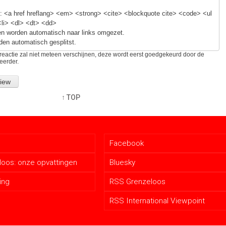
 <a href hreflang> <em> <strong> <cite> <blockquote cite> <code> <ul
<li> <dl> <dt> <dd>
n worden automatisch naar links omgezet.
den automatisch gesplitst.
reactie zal niet meteen verschijnen, deze wordt eerst goedgekeurd door de
eerder.
↑ TOP
Facebook
oos: onze opvattingen
Bluesky
ing
RSS Grenzeloos
RSS International Viewpoint