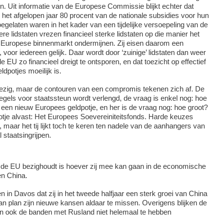
en. Uit informatie van de Europese Commissie blijkt echter dat
k het afgelopen jaar 80 procent van de nationale subsidies voor hun
egelaten waren in het kader van een tijdelijke versoepeling van de
e lidstaten vrezen financieel sterke lidstaten op die manier het
e Europese binnenmarkt ondermijnen. Zij eisen daarom een
voor iedereen gelijk. Daar wordt door ‘zuinige’ lidstaten dan weer
e EU zo financieel dreigt te ontsporen, en dat toezicht op effectief
dpotjes moeilijk is.
bezig, maar de contouren van een compromis tekenen zich af. De
egels voor staatssteun wordt verlengd, de vraag is enkel nog: hoe
k een nieuw Europees geldpotje, en her is de vraag nog: hoe groot?
tje alvast: Het Europees Soevereiniteitsfonds. Harde keuzes
 maar het tij lijkt toch te keren ten nadele van de aanhangers van
 staatsingrijpen.
 de EU bezighoudt is hoever zij mee kan gaan in de economische
en China.
n in Davos dat zij in het tweede halfjaar een sterk groei van China
an plan zijn nieuwe kansen aldaar te missen. Overigens blijken de
en ook de banden met Rusland niet helemaal te hebben