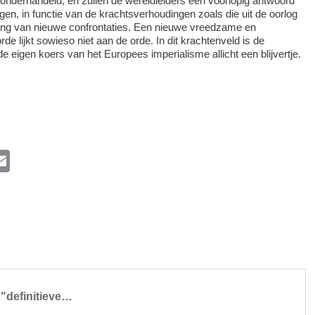
r onderhandeld, en zullen de wereldleiders een voorlopig antwoord
gen, in functie van de krachtsverhoudingen zoals die uit de oorlog
ing van nieuwe confrontaties. Een nieuwe vreedzame en
de lijkt sowieso niet aan de orde. In dit krachtenveld is de
e eigen koers van het Europees imperialisme allicht een blijvertje.
l
E
m
ail
k
 "definitieve…