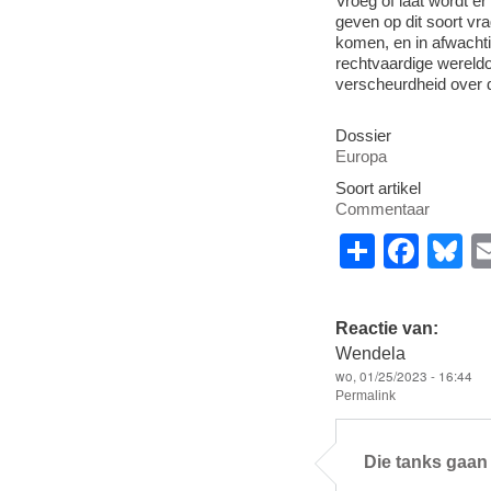
Vroeg of laat wordt e
geven op dit soort vra
komen, en in afwacht
rechtvaardige wereldor
verscheurdheid over d
Dossier
Europa
Soort artikel
Commentaar
S
F
B
h
a
u
ar
c
e
Reactie van:
e
e
s
Wendela
wo, 01/25/2023 - 16:44
b
y
Permalink
o
o
Die tanks gaan