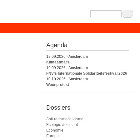
Zoeken
Agenda
12.09.2026
-
Amsterdam
Klimaatmars
19.09.2026
-
Amsterdam
FNV’s Internationale Solidariteitsfestival 2026
10.10.2026
-
Amsterdam
Woonprotest
Dossiers
Anti-racisme/fascisme
Ecologie & klimaat
Economie
Europa