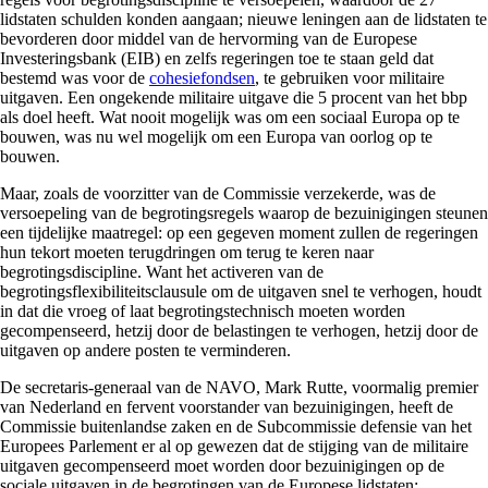
lidstaten schulden konden aangaan; nieuwe leningen aan de lidstaten te
bevorderen door middel van de hervorming van de Europese
Investeringsbank (EIB) en zelfs regeringen toe te staan geld dat
bestemd was voor de
cohesiefondsen
, te gebruiken voor militaire
uitgaven. Een ongekende militaire uitgave die 5 procent van het bbp
als doel heeft. Wat nooit mogelijk was om een sociaal Europa op te
bouwen, was nu wel mogelijk om een Europa van oorlog op te
bouwen.
Maar, zoals de voorzitter van de Commissie verzekerde, was de
versoepeling van de begrotingsregels waarop de bezuinigingen steunen
een tijdelijke maatregel: op een gegeven moment zullen de regeringen
hun tekort moeten terugdringen om terug te keren naar
begrotingsdiscipline. Want het activeren van de
begrotingsflexibiliteitsclausule om de uitgaven snel te verhogen, houdt
in dat die vroeg of laat begrotingstechnisch moeten worden
gecompenseerd, hetzij door de belastingen te verhogen, hetzij door de
uitgaven op andere posten te verminderen.
De secretaris-generaal van de NAVO, Mark Rutte, voormalig premier
van Nederland en fervent voorstander van bezuinigingen, heeft de
Commissie buitenlandse zaken en de Subcommissie defensie van het
Europees Parlement er al op gewezen dat de stijging van de militaire
uitgaven gecompenseerd moet worden door bezuinigingen op de
sociale uitgaven in de begrotingen van de Europese lidstaten: