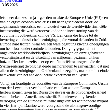
Miguel Urbán
-
13.05.2026
Iets meer dan zestien jaar geleden maakte de Europese Unie (EU) een
van de ergste economische crises uit haar geschiedenis door: de
zogenaamde eurocrisis, een uitvloeisel van de wereldwijde financiële
ineenstorting die werd veroorzaakt door de ineenstorting van de
subprime-hypotheekmarkt in de VS. Een crisis die leidde tot de
invoering van drastische bezuinigingen, die vooral de landen in Zuid-
Europa hard troffen, waar we een ware begrotingsdwang ondergingen
om het tekort onder controle te houden. Dat ging gepaard met
ongekende werkloosheidscijfers, bezuinigingen op onze gehavende
verzorgingsstaat en de uitzetting van miljoenen gezinnen uit hun
huizen. Het kwam zelfs neer op een financiële staatsgreep die de
Syriza-regering dwong het derde memorandum te aanvaarden, dat niet
alleen de bezuinigingen in Griekenland bezegelde, maar ook het einde
betekende van het anti-neoliberale experiment van Syriza.
Vorig jaar kondigde de voorzitter van de Europese Commissie, Ursula
von der Leyen, met veel bombarie een plan aan om Europa te
herbewapenen tegen het Russische gevaar en de onvoorspelbaarheid
van de bekende Amerikaanse sheriff. Een nieuwe, ongekende
verhoging van de Europese militaire uitgaven: tot achthonderd miljard
in vier jaar tijd. Daartoe werd voorgesteld de alomtegenwoordige
regels voor begrotingsdiscipline te versoepelen, waardoor de 27