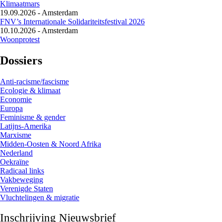
Klimaatmars
19.09.2026
-
Amsterdam
FNV’s Internationale Solidariteitsfestival 2026
10.10.2026
-
Amsterdam
Woonprotest
Dossiers
Anti-racisme/fascisme
Ecologie & klimaat
Economie
Europa
Feminisme & gender
Latijns-Amerika
Marxisme
Midden-Oosten & Noord Afrika
Nederland
Oekraïne
Radicaal links
Vakbeweging
Verenigde Staten
Vluchtelingen & migratie
Inschrijving Nieuwsbrief