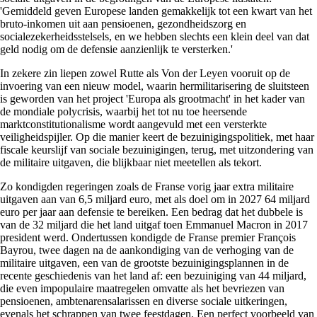
'Gemiddeld geven Europese landen gemakkelijk tot een kwart van het
bruto-inkomen uit aan pensioenen, gezondheidszorg en
socialezekerheidsstelsels, en we hebben slechts een klein deel van dat
geld nodig om de defensie aanzienlijk te versterken.'
In zekere zin liepen zowel Rutte als Von der Leyen vooruit op de
invoering van een nieuw model, waarin hermilitarisering de sluitsteen
is geworden van het project 'Europa als grootmacht' in het kader van
de mondiale polycrisis, waarbij het tot nu toe heersende
marktconstitutionalisme wordt aangevuld met een versterkte
veiligheidspijler. Op die manier keert de bezuinigingspolitiek, met haar
fiscale keurslijf van sociale bezuinigingen, terug, met uitzondering van
de militaire uitgaven, die blijkbaar niet meetellen als tekort.
Zo kondigden regeringen zoals de Franse vorig jaar extra militaire
uitgaven aan van 6,5 miljard euro, met als doel om in 2027 64 miljard
euro per jaar aan defensie te bereiken. Een bedrag dat het dubbele is
van de 32 miljard die het land uitgaf toen Emmanuel Macron in 2017
president werd. Ondertussen kondigde de Franse premier François
Bayrou, twee dagen na de aankondiging van de verhoging van de
militaire uitgaven, een van de grootste bezuinigingsplannen in de
recente geschiedenis van het land af: een bezuiniging van 44 miljard,
die even impopulaire maatregelen omvatte als het bevriezen van
pensioenen, ambtenarensalarissen en diverse sociale uitkeringen,
evenals het schrappen van twee feestdagen. Een perfect voorbeeld van