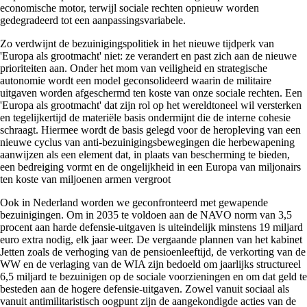
economische motor, terwijl sociale rechten opnieuw worden
gedegradeerd tot een aanpassingsvariabele.
Zo verdwijnt de bezuinigingspolitiek in het nieuwe tijdperk van
'Europa als grootmacht' niet: ze verandert en past zich aan de nieuwe
prioriteiten aan. Onder het mom van veiligheid en strategische
autonomie wordt een model geconsolideerd waarin de militaire
uitgaven worden afgeschermd ten koste van onze sociale rechten. Een
'Europa als grootmacht' dat zijn rol op het wereldtoneel wil versterken
en tegelijkertijd de materiële basis ondermijnt die de interne cohesie
schraagt. Hiermee wordt de basis gelegd voor de heropleving van een
nieuwe cyclus van anti-bezuinigingsbewegingen die herbewapening
aanwijzen als een element dat, in plaats van bescherming te bieden,
een bedreiging vormt en de ongelijkheid in een Europa van miljonairs
ten koste van miljoenen armen vergroot
Ook in Nederland worden we geconfronteerd met gewapende
bezuinigingen. Om in 2035 te voldoen aan de NAVO norm van 3,5
procent aan harde defensie-uitgaven is uiteindelijk minstens 19 miljard
euro extra nodig, elk jaar weer. De vergaande plannen van het kabinet
Jetten zoals de verhoging van de pensioenleeftijd, de verkorting van de
WW en de verlaging van de WIA zijn bedoeld om jaarlijks structureel
6,5 miljard te bezuinigen op de sociale voorzieningen en om dat geld te
besteden aan de hogere defensie-uitgaven. Zowel vanuit sociaal als
vanuit antimilitaristisch oogpunt zijn de aangekondigde acties van de