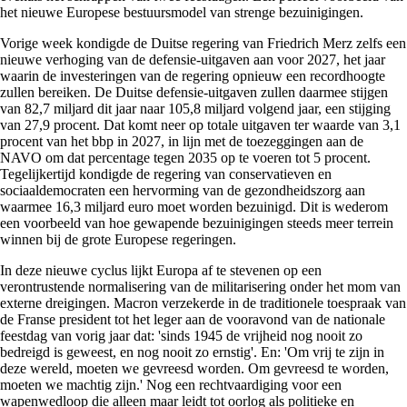
het nieuwe Europese bestuursmodel van strenge bezuinigingen.
Vorige week kondigde de Duitse regering van Friedrich Merz zelfs een
nieuwe verhoging van de defensie-uitgaven aan voor 2027, het jaar
waarin de investeringen van de regering opnieuw een recordhoogte
zullen bereiken. De Duitse defensie-uitgaven zullen daarmee stijgen
van 82,7 miljard dit jaar naar 105,8 miljard volgend jaar, een stijging
van 27,9 procent. Dat komt neer op totale uitgaven ter waarde van 3,1
procent van het bbp in 2027, in lijn met de toezeggingen aan de
NAVO om dat percentage tegen 2035 op te voeren tot 5 procent.
Tegelijkertijd kondigde de regering van conservatieven en
sociaaldemocraten een hervorming van de gezondheidszorg aan
waarmee 16,3 miljard euro moet worden bezuinigd. Dit is wederom
een ​​voorbeeld van hoe gewapende bezuinigingen steeds meer terrein
winnen bij de grote Europese regeringen.
In deze nieuwe cyclus lijkt Europa af te stevenen op een
verontrustende normalisering van de militarisering onder het mom van
externe dreigingen. Macron verzekerde in de traditionele toespraak van
de Franse president tot het leger aan de vooravond van de nationale
feestdag van vorig jaar dat: 'sinds 1945 de vrijheid nog nooit zo
bedreigd is geweest, en nog nooit zo ernstig'. En: 'Om vrij te zijn in
deze wereld, moeten we gevreesd worden. Om gevreesd te worden,
moeten we machtig zijn.' Nog een rechtvaardiging voor een
wapenwedloop die alleen maar leidt tot oorlog als politieke en