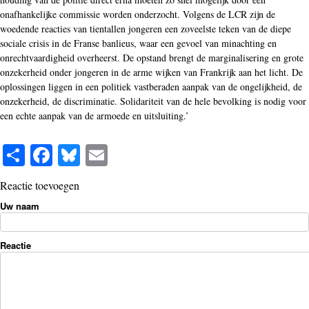
onafhankelijke commissie worden onderzocht. Volgens de LCR zijn de
woedende reacties van tientallen jongeren een zoveelste teken van de diepe
sociale crisis in de Franse banlieus, waar een gevoel van minachting en
onrechtvaardigheid overheerst. De opstand brengt de marginalisering en grote
onzekerheid onder jongeren in de arme wijken van Frankrijk aan het licht. De
oplossingen liggen in een politiek vastberaden aanpak van de ongelijkheid, de
onzekerheid, de discriminatie. Solidariteit van de hele bevolking is nodig voor
een echte aanpak van de armoede en uitsluiting.’
S
Fa
Bl
E
ha
ce
ue
m
Reactie toevoegen
re
bo
sk
ail
Uw naam
ok
y
Reactie