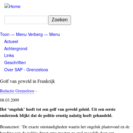
Overslaan
en
naar
Zoeken
de
inhoud
Toon — Menu
Verberg — Menu
gaan
Menu
Actueel
Achtergrond
Links
Geschriften
Over SAP - Grenzeloos
Golf van geweld in Frankrijk
Redactie Grenzeloos
-
08.03.2009
Het ‘ongeluk’ heeft tot een golf van geweld geleid. Uit een eerste
onderzoek blijkt dat de politie ernstig nalatig heeft gehandeld.
Besancenot: ‘De exacte omstandigheden waarin het ongeluk plaatsvond en de
houding van de politie direct erna moeten zo snel mogelijk door een