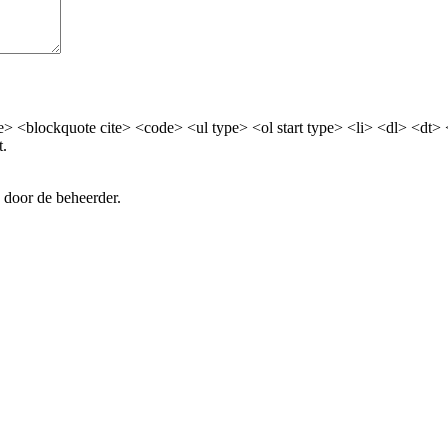
> <blockquote cite> <code> <ul type> <ol start type> <li> <dl> <dt>
t.
 door de beheerder.