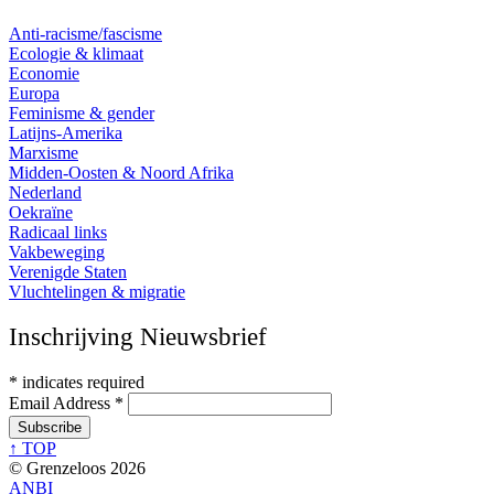
Anti-racisme/fascisme
Ecologie & klimaat
Economie
Europa
Feminisme & gender
Latijns-Amerika
Marxisme
Midden-Oosten & Noord Afrika
Nederland
Oekraïne
Radicaal links
Vakbeweging
Verenigde Staten
Vluchtelingen & migratie
Inschrijving Nieuwsbrief
*
indicates required
Email Address
*
↑ TOP
© Grenzeloos 2026
ANBI