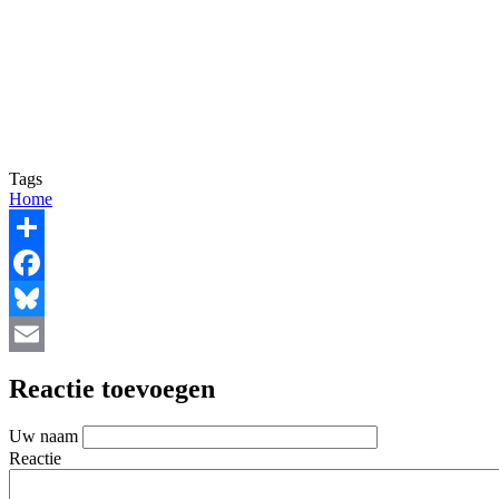
Tags
Home
Share
Facebook
Bluesky
Email
Reactie toevoegen
Uw naam
Reactie