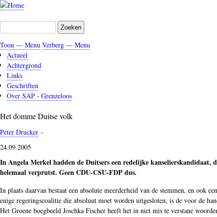
Overslaan
en
Zoeken
naar
de
Toon — Menu
Verberg — Menu
inhoud
Menu
Actueel
gaan
Achtergrond
Links
Geschriften
Over SAP - Grenzeloos
Het domme Duitse volk
Peter Drucker
-
24.09.2005
In Angela Merkel hadden de Duitsers een redelijke kanselierskandidaat, d
helemaal verprutst. Geen CDU-CSU-FDP dus.
In plaats daarvan bestaat een absolute meerderheid van de stemmen, en ook een
enige regeringscoalitie die absoluut moet worden uitgesloten, is de voor de han
Het Groene boegbeeld Joschka Fischer heeft het in niet mis te verstane woorde