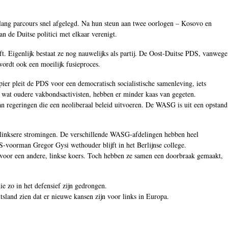
 lang parcours snel afgelegd. Na hun steun aan twee oorlogen – Kosovo en
n de Duitse politici met elkaar verenigt.
eeft. Eigenlijk bestaat ze nog nauwelijks als partij. De Oost-Duitse PDS, vanwege
ordt ook een moeilijk fusieproces.
ier pleit de PDS voor een democratisch socialistische samenleving, iets
, wat oudere vakbondsactivisten, hebben er minder kaas van gegeten.
van regeringen die een neoliberaal beleid uitvoeren. De WASG is uit een opstand
en linksere stromingen. De verschillende WASG-afdelingen hebben heel
DS-voorman Gregor Gysi wethouder blijft in het Berlijnse college.
oor een andere, linkse koers. Toch hebben ze samen een doorbraak gemaakt,
e zo in het defensief zijn gedrongen.
sland zien dat er nieuwe kansen zijn voor links in Europa.