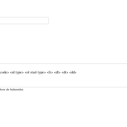
code> <ul type> <ol start type> <li> <dl> <dt> <dd>
door de beheerder.