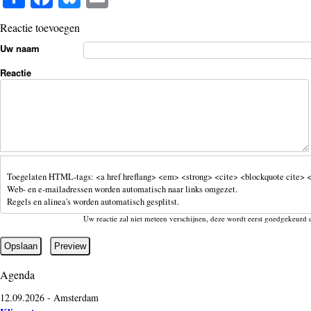
ha
ce
ue
m
Reactie toevoegen
re
bo
sk
ail
Uw naam
ok
y
Reactie
Toegelaten HTML-tags: <a href hreflang> <em> <strong> <cite> <blockquote cite> <
Web- en e-mailadressen worden automatisch naar links omgezet.
Regels en alinea's worden automatisch gesplitst.
Uw reactie zal niet meteen verschijnen, deze wordt eerst goedgekeurd 
Agenda
12.09.2026
-
Amsterdam