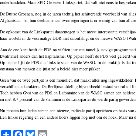
onderhandelen. Maar SPD-Groenen-Linkspartei, dat valt niet eens te bespreken
De Duitse Groenen, nog in de jaren tachtig het schitterende voorbeeld van al
Afghanistan - en hun deelname aan twee regeringen is er weinig van hun allure 
De opkomst van de Linkspartei daarentegen is het meest interessante verschijnsel
haar wortels in de voormalige DDR niet salonfähig, en de nieuwe WASG (Wahlal
Aan de ene kant heeft de PDS na vijftien jaar een tamelijk stevige programmati
kwalitatief anders dan het kapitalisme. Op papier heeft de PDS veel geleerd 
Op papier lijkt de PDS dus links te staan van de WASG. In de praktijk is dat t
ontstaan van mensen die juist zo’n beleid niet meer pikken.
Geen van de twee partijen is een monoliet, dat maakt alles nog ingewikkelder.
verschillende karakters. De Berlijnse afdeling bijvoorbeeld bestaat vooral uit 
Toch hebben Gysi van de PDS en Lafontaine van de WASG samen een heldere bo
en met 8,7 procent van de stemmen is de Linkspartei de vierde partij geworde
Nu moeten hun leden samen een nieuwe, radicale partij oprichten op basis van 
Een linkse regering en een andere koers liggen nog niet om de hoek. Maar na d
S
Fa
Bl
E