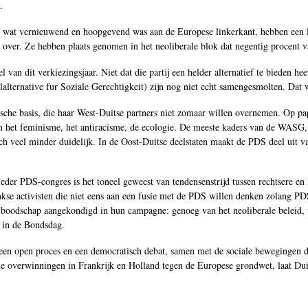
.
les wat vernieuwend en hoopgevend was aan de Europese linkerkant, hebben een
over. Ze hebben plaats genomen in het neoliberale blok dat negentig procent va
 van dit verkiezingsjaar. Niet dat die partij een helder alternatief te bieden h
ternative fur Soziale Gerechtigkeit) zijn nog niet echt samengesmolten. Dat w
sche basis, die haar West-Duitse partners niet zomaar willen overnemen. Op pap
van het feminisme, het antiracisme, de ecologie. De meeste kaders van de WASG
och veel minder duidelijk. In de Oost-Duitse deelstaten maakt de PDS deel uit 
 Ieder PDS-congres is het toneel geweest van tendensenstrijd tussen rechtsere 
linkse activisten die niet eens aan een fusie met de PDS willen denken zolang P
odschap aangekondigd in hun campagne: genoeg van het neoliberale beleid, v
n in de Bondsdag.
een open proces en een democratisch debat, samen met de sociale bewegingen di
e overwinningen in Frankrijk en Holland tegen de Europese grondwet, laat Duit