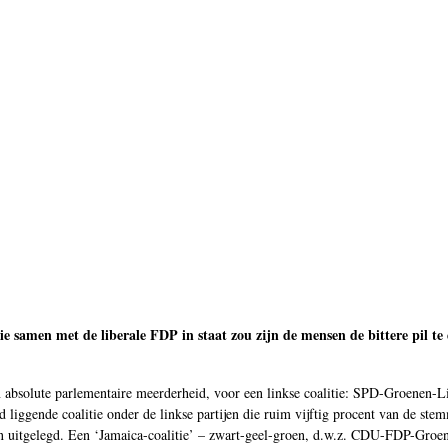
ie samen met de liberale FDP in staat zou zijn de mensen de bittere pil t
 absolute parlementaire meerderheid, voor een linkse coalitie: SPD-Groenen-Li
d liggende coalitie onder de linkse partijen die ruim vijftig procent van de st
n uitgelegd. Een ‘Jamaica-coalitie’ – zwart-geel-groen, d.w.z. CDU-FDP-Groene