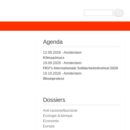
Zoeken
Agenda
12.09.2026
-
Amsterdam
Klimaatmars
19.09.2026
-
Amsterdam
FNV’s Internationale Solidariteitsfestival 2026
10.10.2026
-
Amsterdam
Woonprotest
Dossiers
Anti-racisme/fascisme
Ecologie & klimaat
Economie
Europa