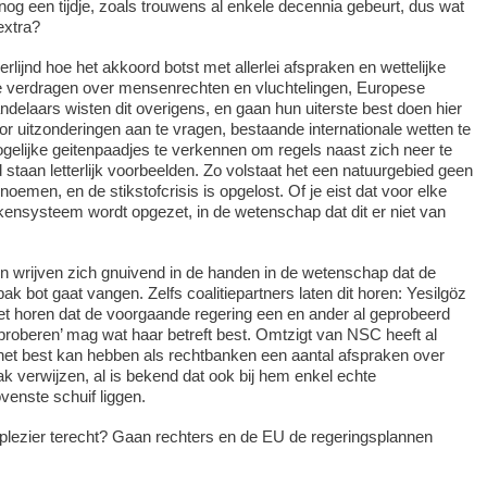
nog een tijdje, zoals trouwens al enkele decennia gebeurt, dus wat
extra?
lijnd hoe het akkoord botst met allerlei afspraken en wettelijke
le verdragen over mensenrechten en vluchtelingen, Europese
elaars wisten dit overigens, en gaan hun uiterste best doen hier
or uitzonderingen aan te vragen, bestaande internationale wetten te
ogelijke geitenpaadjes te verkennen om regels naast zich neer te
 staan letterlijk voorbeelden. Zo volstaat het een natuurgebied geen
oemen, en de stikstofcrisis is opgelost. Of je eist dat voor elke
ekensysteem wordt opgezet, in de wetenschap dat dit er niet van
n wrijven zich gnuivend in de handen in de wetenschap dat de
ak bot gaat vangen. Zelfs coalitiepartners laten dit horen: Yesilgöz
iet horen dat de voorgaande regering een en ander al geprobeerd
proberen’ mag wat haar betreft best. Omtzigt van NSC heeft al
j het best kan hebben als rechtbanken een aantal afspraken over
ak verwijzen, al is bekend dat ook bij hem enkel echte
venste schuif liggen.
e plezier terecht? Gaan rechters en de EU de regeringsplannen