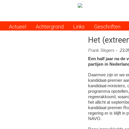
Actueel
Achtergrond
Links
Geschriften
Menu
Het (extree
Frank Slegers
-
23.0
Een half jaar na de
partijen in Nederlan
Daarmee zijn er we er
kandidaat-premier aan
kandidaat-ministers, 
programma opstellen
regeerakkoord, waarop
het allicht al septemb
kandidaat-premier Ron
regering er is blijft i
NAVO.