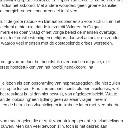
 aldus het akkoord. Met andere woorden: geen groene transitie,
e energiebronnen concurrentieel te blijven.
uift de grote natuur- en klimaatproblemen zo voor zich uit, en zet
 betekent echter niet dat de kiezer dit Wilders en Co gaat
mmers een open vraag of het vorige beleid de mensen overtuigd
ig, toekomstbestendig en eerlijk is, dan wel autoritair en zonder
r waarop veel mensen met de opstapelende crises worstelen.
ordt gevormd door het hoofdstuk over asiel en migratie, niet
eerste hoofdstukken van het hoofdlijnenakkoord, na
 je lezen als een opsomming van nepmaatregelen, die niet zullen
is op te lossen. Er is immers niet zoiets als een asielcrisis, wel
het resultaat is, al dan niet bewust, van afgelopen beleid. Wat te
an de ‘oplossing’ een tijdlang geen asielaanvragen meer in
 en de betrokken vluchtelingen in limbo te laten met ‘versoberde’
van maatregelen die er stuk voor stuk op gericht zijn vluchtelingen
te duwen. Men kan veel gewoon zijn, toch is het gebrek aan