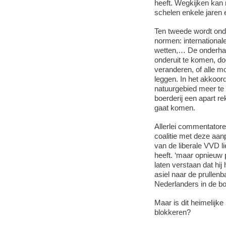
heeft. Wegkijken kan 
schelen enkele jaren 
Ten tweede wordt onder
normen: internationa
wetten,… De onderhand
onderuit te komen, do
veranderen, of alle m
leggen. In het akkoord
natuurgebied meer te n
boerderij een apart r
gaat komen.
Allerlei commentatore
coalitie met deze aanp
van de liberale VVD l
heeft. ‘maar opnieuw 
laten verstaan dat hi
asiel naar de prullenb
Nederlanders in de bo
Maar is dit heimelijk
blokkeren?