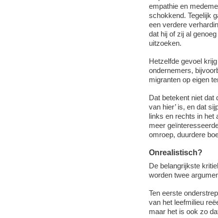
empathie en medemen
schokkend. Tegelijk g
een verdere verhardin
dat hij of zij al geno
uitzoeken.
Hetzelfde gevoel krijg
ondernemers, bijvoorbe
migranten op eigen te
Dat betekent niet dat d
van hier’ is, en dat si
links en rechts in het
meer geïnteresseerde 
omroep, duurdere boe
Onrealistisch?
De belangrijkste kritie
worden twee argumen
Ten eerste onderstre
van het leefmilieu reë
maar het is ook zo da