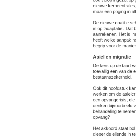
nieuwe kerncentrales,
maar een poging in all
De nieuwe coalitie sch
in op ‘adaptatie’. Dat
aanrekenen. Het is i
heeft welke aanpak nod
begrip voor de manie
Asiel en migratie
De kers op de taart w
toevallig een van de 
bestaanszekerheid.
Ook dit hoofdstuk kan
werken om de asielcris
een opvangcrisis, die 
denken bijvoorbeeld v
behandeling te nemen,
opvang?
Het akkoord staat bol 
dieper de ellende in 