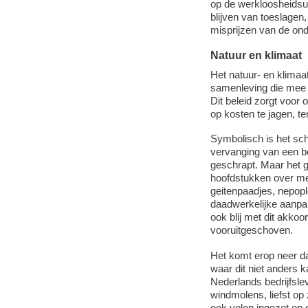
op de werkloosheidsui
blijven van toeslagen,
misprijzen van de on
Natuur en klimaat
Het natuur- en klimaa
samenleving die mee a
Dit beleid zorgt voor 
op kosten te jagen, te
Symbolisch is het sc
vervanging van een be
geschrapt. Maar het g
hoofdstukken over mest
geitenpaadjes, nepo
daadwerkelijke aanpa
ook blij met dit akko
vooruitgeschoven.
Het komt erop neer da
waar dit niet anders k
Nederlands bedrijfslev
windmolens, liefst op
ook volop ingezet op