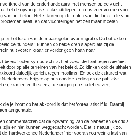
selijkheid van de onderhandelaars met mensen op de vlucht
aat het de opvangcrisis enkel uitdiepen, en dus voer vormen voor
g van het beleid. Het is koren op de molen van die kiezer die vindt
eg problemen heeft, en dat vluchtelingen het zelf maar moeten
 je bij het lezen van de maatregelen over migratie. De betrokken
eld de ‘tuinders’, kunnen op beide oren slapen: als zij de
rrein huisvesten kraait er verder geen haan naar.
it beleid ‘louter symbolisch’ is. Het voedt de haat tegen wie ‘niet
jpelt door op alle terreinen van het beleid. Zo klinken ook de uithalen
 akkoord duidelijk gericht tegen moslims. En ook de cultureel wat
Nederlanders krijgen op hun donder: korting op de publieke
ken, kranten en theaters, bezuiniging op studiebeurzen,…
k die je hoort op het akkoord is dat het ‘onrealistisch’ is. Daarbij
ten aangehaald.
pen commentatoren dat de opwarming van de planeet en de crisis
el zijn en niet kunnen weggedacht worden. Dat is natuurlijk zo,
t de ‘hardwerkende Nederlander’ hier vooralsnog weinig last van