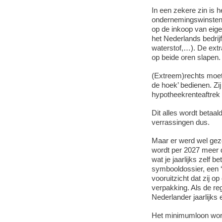
In een zekere zin is 
ondernemingswinsten 
op de inkoop van eigen
het Nederlands bedrijf
waterstof,…). De extr
op beide oren slapen.
(Extreem)rechts moet
de hoek’ bedienen. Zij
hypotheekrenteaftrek
Dit alles wordt betaa
verrassingen dus.
Maar er werd wel gezo
wordt per 2027 meer da
wat je jaarlijks zelf 
symbooldossier, een ‘
vooruitzicht dat zij o
verpakking. Als de re
Nederlander jaarlijks 
Het minimumloon wordt