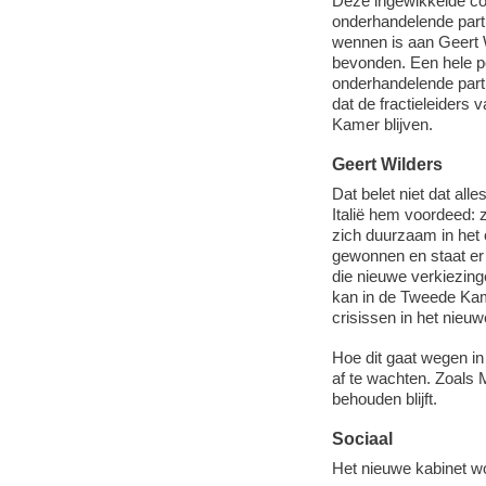
Deze ingewikkelde co
onderhandelende parti
wennen is aan Geert W
bevonden. Een hele 
onderhandelende parti
dat de fractieleiders 
Kamer blijven.
Geert Wilders
Dat belet niet dat all
Italië hem voordeed: z
zich duurzaam in het 
gewonnen en staat er g
die nieuwe verkiezing
kan in de Tweede Kame
crisissen in het nieu
Hoe dit gaat wegen i
af te wachten. Zoals 
behouden blijft.
Sociaal
Het nieuwe kabinet wo