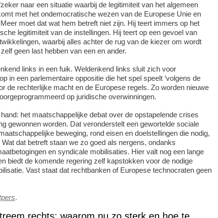
fzeker naar een situatie waarbij de legitimiteit van het algemeen
 komt met het ondemocratische wezen van de Europese Unie en
Meer moet dat wat hem betreft niet zijn. Hij teert immers op het
he legitimiteit van de instellingen. Hij teert op een gevoel van
twikkelingen, waarbij alles achter de rug van de kiezer om wordt
ie zelf geen last hebben van een en ander.
enkend links in een fuik. Weldenkend links sluit zich voor
p in een parlementaire oppositie die het spel speelt ‘volgens de
oor de rechterlijke macht en de Europese regels. Zo worden nieuwe
 voorgeprogrammeerd op juridische overwinningen.
e hand: het maatschappelijke debat over de opstapelende crises
ng gewonnen worden. Dat veronderstelt een gewortelde sociale
aatschappelijke beweging, rond eisen en doelstellingen die nodig,
n. Wat dat betreft staan we zo goed als nergens, ondanks
maatbetogingen en syndicale mobilisaties. Hier valt nog een lange
en biedt de komende regering zelf kapstokken voor de nodige
lisatie. Vast staat dat rechtbanken of Europese technocraten geen
tpers
.
treem rechts: waarom nu zo sterk en hoe te