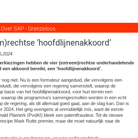
Overslaan
en
naar
de
Over SAP - Grenzeloos
inhoud
gaan
m)rechtse ‘hoofdlijnenakkoord’
5.2024
 verkiezingen hebben de vier (extreem)rechtse onderhandelende
d een akkoord bereikt, een ‘hoofdlijnenakkoord’.
 nog niet. Nu is een formateur aangeduid, die vervolgens een
duidt, die vervolgens een regering samenstelt, waarop de
op basis van het hoofdlijnenakkoord, voor hun terrein een
, waarop die programma’s samengesmolten worden in een echt
 de regering, als dit allemaal goed gaat, aan de slag kan. Dan is
er 2024. Het ging overigens al onmiddellijk mis, want de eerste
ald Plasterk (PvdA!) bleek een patentfraudeur. Tot de nieuwe
n principe Mark Rutte premier, maar die moet natuurlijk naar de