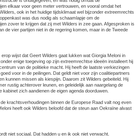
nstructie is onuitgegeven, en was nodig omdat de
jen elkaar voor geen meter vertrouwen, en vooral omdat het
ilders, ook in het huidige tijdsklimaat wel bijzonder extreemrechts
poppenkast was dus nodig als schaamlapje om de
jen zover te krijgen dat zij met Wilders in zee gaan. Afgesproken is
van de vier partijen niet in de regering komen, maar in de Tweede
es erop wijst dat Geert Wilders gaat lukken wat Giorgia Meloni in
onder enige toegeving op zijn extreemrechtse ideeën installeert hij
centrum van de politieke macht. Hij heeft de laatste verkiezingen
oed voor in de peilingen. Dat geldt niet voor zijn coalitiepartners
en kunnen missen als kiespijn. Daarom zit Wilders gebeiteld. Hij
r rustig achterover leunen, en geleidelijk aan naargelang de
we kabinet zich aandienen de eigen agenda doorduwen.
n de krachtsverhoudingen binnen de Europese Raad valt nog even
Meloni heeft ook Wilders beloofd dat de steun aan Oekraïne alvast
rdt niet sociaal. Dat hadden u en ik ook niet verwacht.