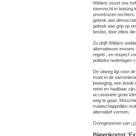
Wilders stuurt ons tre
stemrecht in botsing
onverkozen rechters. 
gebrek aan democratisc
gebrek aan grip op on
beslist, door elites d
Zo drijft Wilders weld
alternatieven immers o
regels’, en respect v
politieke nederlagen
De uitweg ligt voor d
moet in de samenlevi
beweging, een brede m
reëel en haalbaar zij
occasionele grote kli
weg te gaan. Misschi
maatschappelijke mobi
alternatief vormen.
Overgenomen van
Ui
Bijeenkomst 'Ex