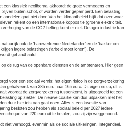
het een klassiek neoliberaal akkoord: de grote vermogens en
blijven buiten schot, of worden verder gepamperd. Een belasting
 aandelen gaat niet door. Van het klimaatbeleid blijft dat over waar
sleven rekent op een internationale koppositie (groene elektriciteit,
a verhoging van de CO2-heffing komt er niet. De agro-industrie kan
 natuurlijk ook de ‘hardwerkende Nederlander’ en de ‘bakker om
 krijgen lagere belastingen (‘arbeid moet lonen’). De
 wordt gehandhaafd.
ld op de rug van de openbare diensten en de ambtenaren. Hier geen
rgd voor een sociaal vernis: het eigen risico in de zorgverzekering
n gehalveerd: van 385 euro naar 165 euro. Dit eigen risico, dit is
betaalt voordat de zorgverzekering tussenkomt, is uitgegroeid tot een
belasting op ziekte’. De nieuwe coalitie kan dus uitpakken met het
p den duur hier iets aan gaat doen. Alles is een kwestie van
gering besloten zou hebben als sociaal beleid per 2027 iedere
een cheque van 220 euro uit te betalen, zou zij zijn weggehoond.
 niet verhoogd, evenmin als de sociale uitkeringen. Integendeel,