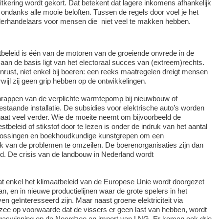
tkering wordt gekort. Dat betekent dat lagere inkomens afhankelijk
 ondanks alle mooie beloften. Tussen de regels door voel je het
derhandelaars voor mensen die niet veel te makken hebben.
tbeleid is één van de motoren van de groeiende onvrede in de
an de basis ligt van het electoraal succes van (extreem)rechts.
onrust, niet enkel bij boeren: een reeks maatregelen dreigt mensen
rwijl zij geen grip hebben op de ontwikkelingen.
hrappen van de verplichte warmtepomp bij nieuwbouw of
staande installatie. De subsidies voor elektrische auto’s worden
aat veel verder. Wie de moeite neemt om bijvoorbeeld de
beleid of stikstof door te lezen is onder de indruk van het aantal
plossingen en boekhoudkundige kunstgrepen om een
k van de problemen te omzeilen. De boerenorganisaties zijn dan
ord. De crisis van de landbouw in Nederland wordt
t enkel het klimaatbeleid van de Europese Unie wordt doorgezet
an, en in nieuwe productielijnen waar de grote spelers in het
en geïnteresseerd zijn. Maar naast groene elektriciteit via
 zee op voorwaarde dat de vissers er geen last van hebben, wordt
 gaswinning op de Noordzee en import van LNG. Er komen ook drie