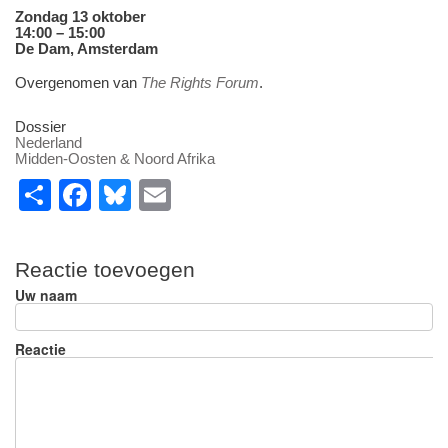
Zondag 13 oktober
14:00 – 15:00
De Dam, Amsterdam
Overgenomen van
The Rights Forum
.
Dossier
Nederland
Midden-Oosten & Noord Afrika
S
F
Bl
E
h
a
u
m
ar
c
e
ail
Reactie toevoegen
e
e
sk
Uw naam
b
y
o
Reactie
o
k