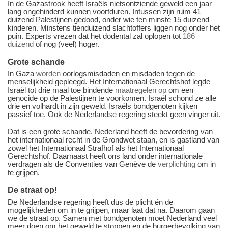
In de Gazastrook heeft Israëls nietsontziende geweld een jaar
lang ongehinderd kunnen voortduren. Intussen zijn ruim 41
duizend Palestijnen gedood, onder wie ten minste 15 duizend
kinderen. Minstens tienduizend slachtoffers liggen nog onder het
puin. Experts vrezen dat het dodental zal oplopen tot
186
duizend
of nog (veel) hoger.
Grote schande
In Gaza
worden
oorlogsmisdaden en misdaden tegen de
menselijkheid gepleegd. Het Internationaal Gerechtshof legde
Israël tot drie maal toe bindende
maatregelen op
om een
genocide op de Palestijnen te voorkomen. Israël schond ze alle
drie en volhardt in zijn geweld. Israëls bondgenoten kijken
passief toe. Ook de Nederlandse regering steekt geen vinger uit.
Dat is een grote schande. Nederland heeft de bevordering van
het internationaal recht in de Grondwet staan, en is gastland van
zowel het Internationaal Strafhof als het Internationaal
Gerechtshof. Daarnaast heeft ons land onder internationale
verdragen als de Conventies van Genève de
verplichting
om in
te grijpen.
De straat op!
De Nederlandse regering heeft dus de plicht én de
mogelijkheden om in te grijpen, maar laat dat na. Daarom gaan
we de straat op. Samen met bondgenoten moet Nederland veel
meer doen om het geweld te stoppen en de burgerbevolking van