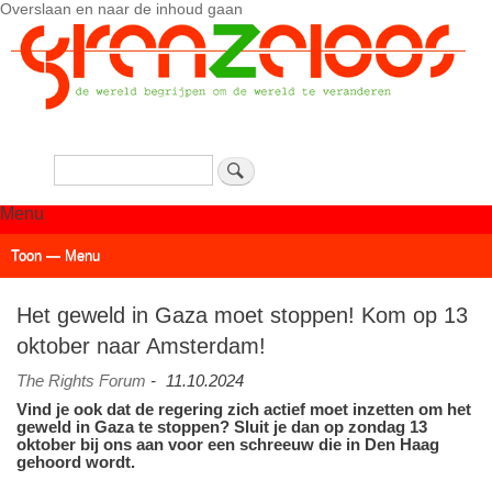
Overslaan en naar de inhoud gaan
Zoeken
Menu
Toon — Menu
Actueel
Achtergrond
Links
Geschriften
Over SAP - Grenzeloos
Het geweld in Gaza moet stoppen! Kom op 13
oktober naar Amsterdam!
The Rights Forum
-
11.10.2024
Vind je ook dat de regering zich actief moet inzetten om het
geweld in Gaza te stoppen? Sluit je dan op zondag 13
oktober bij ons aan voor een schreeuw die in Den Haag
gehoord wordt.