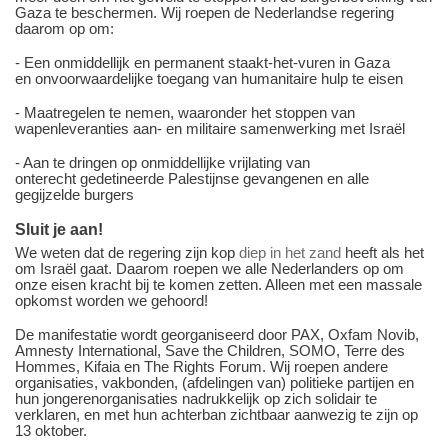
Gaza te beschermen. Wij roepen de Nederlandse regering
daarom op om:
- Een onmiddellijk en permanent staakt-het-vuren in Gaza
en onvoorwaardelijke toegang van humanitaire hulp te eisen
- Maatregelen te nemen, waaronder het stoppen van
wapenleveranties aan- en militaire samenwerking met Israël
- Aan te dringen op onmiddellijke vrijlating van
onterecht gedetineerde Palestijnse gevangenen en alle
gegijzelde burgers
Sluit je aan!
We weten dat de regering zijn kop
diep in het zand
heeft als het
om Israël gaat. Daarom roepen we alle Nederlanders op om
onze eisen kracht bij te komen zetten. Alleen met een massale
opkomst worden we gehoord!
De manifestatie wordt georganiseerd door PAX, Oxfam Novib,
Amnesty International, Save the Children, SOMO, Terre des
Hommes, Kifaia en The Rights Forum. Wij roepen andere
organisaties, vakbonden, (afdelingen van) politieke partijen en
hun jongerenorganisaties nadrukkelijk op zich solidair te
verklaren, en met hun achterban zichtbaar aanwezig te zijn op
13 oktober.