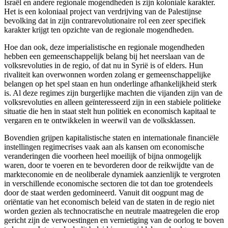
Israël en andere regionale mogendheden is zijn koloniale karakter.
Het is een koloniaal project van verdrijving van de Palestijnse
bevolking dat in zijn contrarevolutionaire rol een zeer specifiek
karakter krijgt ten opzichte van de regionale mogendheden.
Hoe dan ook, deze imperialistische en regionale mogendheden
hebben een gemeenschappelijk belang bij het neerslaan van de
volksrevoluties in de regio, of dat nu in Syrië is of elders. Hun
rivaliteit kan overwonnen worden zolang er gemeenschappelijke
belangen op het spel staan en hun onderlinge afhankelijkheid sterk
is. Al deze regimes zijn burgerlijke machten die vijanden zijn van de
volksrevoluties en alleen geïnteresseerd zijn in een stabiele politieke
situatie die hen in staat stelt hun politiek en economisch kapitaal te
vergaren en te ontwikkelen in weerwil van de volksklassen.
Bovendien grijpen kapitalistische staten en internationale financiële
instellingen regimecrises vaak aan als kansen om economische
veranderingen die voorheen heel moeilijk of bijna onmogelijk
waren, door te voeren en te bevorderen door de reikwijdte van de
markteconomie en de neoliberale dynamiek aanzienlijk te vergroten
in verschillende economische sectoren die tot dan toe grotendeels
door de staat werden gedomineerd. Vanuit dit oogpunt mag de
oriëntatie van het economisch beleid van de staten in de regio niet
worden gezien als technocratische en neutrale maatregelen die erop
gericht zijn de verwoestingen en vernietiging van de oorlog te boven