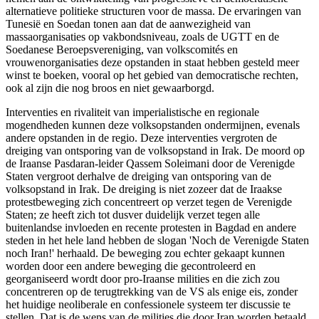
alternatieve politieke structuren voor de massa. De ervaringen van
Tunesië en Soedan tonen aan dat de aanwezigheid van
massaorganisaties op vakbondsniveau, zoals de UGTT en de
Soedanese Beroepsvereniging, van volkscomités en
vrouwenorganisaties deze opstanden in staat hebben gesteld meer
winst te boeken, vooral op het gebied van democratische rechten,
ook al zijn die nog broos en niet gewaarborgd.
Interventies en rivaliteit van imperialistische en regionale
mogendheden kunnen deze volksopstanden ondermijnen, evenals
andere opstanden in de regio. Deze interventies vergroten de
dreiging van ontsporing van de volksopstand in Irak. De moord op
de Iraanse Pasdaran-leider Qassem Soleimani door de Verenigde
Staten vergroot derhalve de dreiging van ontsporing van de
volksopstand in Irak. De dreiging is niet zozeer dat de Iraakse
protestbeweging zich concentreert op verzet tegen de Verenigde
Staten; ze heeft zich tot dusver duidelijk verzet tegen alle
buitenlandse invloeden en recente protesten in Bagdad en andere
steden in het hele land hebben de slogan 'Noch de Verenigde Staten
noch Iran!' herhaald. De beweging zou echter gekaapt kunnen
worden door een andere beweging die gecontroleerd en
georganiseerd wordt door pro-Iraanse milities en die zich zou
concentreren op de terugtrekking van de VS als enige eis, zonder
het huidige neoliberale en confessionele systeem ter discussie te
stellen. Dat is de wens van de milities die door Iran worden betaald