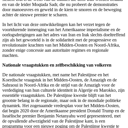
en van de leider Moqtada Sadr, die nu probeert de demonstraties
door manoeuvres en geweld in de kiem te smoren en de beweging
achter de nieuwe premier te scharen.
In het licht van deze ontwikkelingen kan het verzet tegen de
voortdurende inmenging van het Amerikaanse imperialisme en de
oorlogsdreigingen aan het adres van Iran en Irak slechts doeltreffend
zijn als het geworteld is in de solidariteit met de progressieve en
revolutionaire krachten van het Midden-Oosten en Noord-Afrika,
zonder enige concessie aan autoritaire regimes en regionale
machten.
Nationale vraagstukken en zelfbeschikking van volkeren
De nationale vraagstukken, met name het Palestijnse en het
Koerdische vraagstuk in het Midden-Oosten, de Amazigh en de
Sahraoui in Noord-Afrika en de strijd van de Amazigh voor de
verdediging van hun culturele identiteit in Algerije en Marokko, zijn
essentiële vraagstukken. De Palestijnse kwestie blijft van het
grootste belang in de regionale, maar ook in de mondiale politieke
dynamiek. Het zogenaamde vredesplan voor het Midden-Oosten,
dat begin 2020 door de Amerikaanse president Donald Trump en de
Israëlische premier Benjamin Netanyahu werd gepresenteerd, met
de opvallende afwezigheid van de Palestijnse kant, is een
programma voor een nieuwe poging om de Palestijnse kwestie te