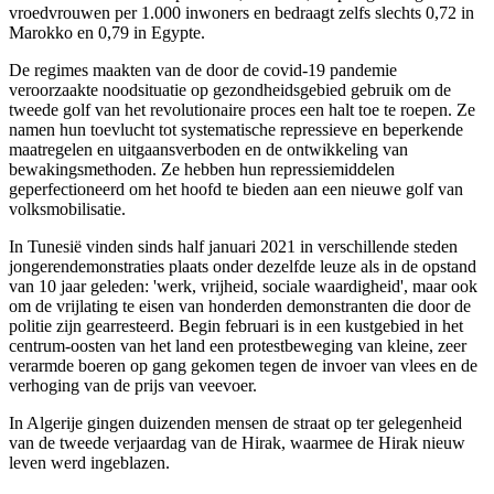
vroedvrouwen per 1.000 inwoners en bedraagt zelfs slechts 0,72 in
Marokko en 0,79 in Egypte.
De regimes maakten van de door de covid-19 pandemie
veroorzaakte noodsituatie op gezondheidsgebied gebruik om de
tweede golf van het revolutionaire proces een halt toe te roepen. Ze
namen hun toevlucht tot systematische repressieve en beperkende
maatregelen en uitgaansverboden en de ontwikkeling van
bewakingsmethoden. Ze hebben hun repressiemiddelen
geperfectioneerd om het hoofd te bieden aan een nieuwe golf van
volksmobilisatie.
In Tunesië vinden sinds half januari 2021 in verschillende steden
jongerendemonstraties plaats onder dezelfde leuze als in de opstand
van 10 jaar geleden: 'werk, vrijheid, sociale waardigheid', maar ook
om de vrijlating te eisen van honderden demonstranten die door de
politie zijn gearresteerd. Begin februari is in een kustgebied in het
centrum-oosten van het land een protestbeweging van kleine, zeer
verarmde boeren op gang gekomen tegen de invoer van vlees en de
verhoging van de prijs van veevoer.
In Algerije gingen duizenden mensen de straat op ter gelegenheid
van de tweede verjaardag van de Hirak, waarmee de Hirak nieuw
leven werd ingeblazen.