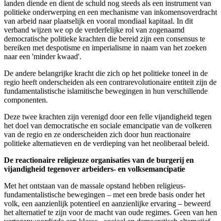
landen diende en dient de schuld nog steeds als een instrument van
politieke onderwerping en een mechanisme van inkomensoverdracht
van arbeid naar plaatselijk en vooral mondiaal kapitaal. In dit
verband wijzen we op de verderfelijke rol van zogenaamd
democratische politieke krachten die bereid zijn een consensus te
bereiken met despotisme en imperialisme in naam van het zoeken
naar een 'minder kwaad'.
De andere belangrijke kracht die zich op het politieke toneel in de
regio heeft onderscheiden als een contrarevolutionaire entiteit zijn de
fundamentalistische islamitische bewegingen in hun verschillende
componenten.
Deze twee krachten zijn verenigd door een felle vijandigheid tegen
het doel van democratische en sociale emancipatie van de volkeren
van de regio en ze onderscheiden zich door hun reactionaire
politieke alternatieven en de verdieping van het neoliberaal beleid.
De reactionaire religieuze organisaties van de burgerij en
vijandigheid tegenover arbeiders- en volksemancipatie
Met het ontstaan van de massale opstand hebben religieus-
fundamentalistische bewegingen – met een brede basis onder het
volk, een aanzienlijk potentieel en aanzienlijke ervaring – beweerd
het alternatief te zijn voor de macht van oude regimes. Geen van hen