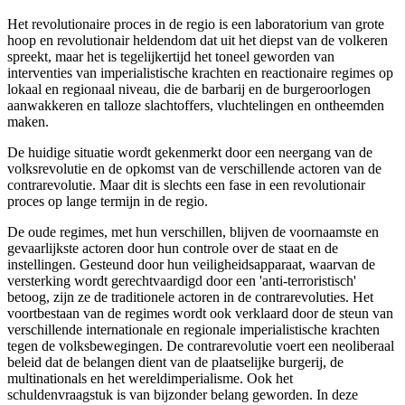
Het revolutionaire proces in de regio is een laboratorium van grote
hoop en revolutionair heldendom dat uit het diepst van de volkeren
spreekt, maar het is tegelijkertijd het toneel geworden van
interventies van imperialistische krachten en reactionaire regimes op
lokaal en regionaal niveau, die de barbarij en de burgeroorlogen
aanwakkeren en talloze slachtoffers, vluchtelingen en ontheemden
maken.
De huidige situatie wordt gekenmerkt door een neergang van de
volksrevolutie en de opkomst van de verschillende actoren van de
contrarevolutie. Maar dit is slechts een fase in een revolutionair
proces op lange termijn in de regio.
De oude regimes, met hun verschillen, blijven de voornaamste en
gevaarlijkste actoren door hun controle over de staat en de
instellingen. Gesteund door hun veiligheidsapparaat, waarvan de
versterking wordt gerechtvaardigd door een 'anti-terroristisch'
betoog, zijn ze de traditionele actoren in de contrarevoluties. Het
voortbestaan van de regimes wordt ook verklaard door de steun van
verschillende internationale en regionale imperialistische krachten
tegen de volksbewegingen. De contrarevolutie voert een neoliberaal
beleid dat de belangen dient van de plaatselijke burgerij, de
multinationals en het wereldimperialisme. Ook het
schuldenvraagstuk is van bijzonder belang geworden. In deze