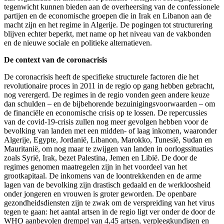
tegenwicht kunnen bieden aan de overheersing van de confessionele
partijen en de economische groepen die in Irak en Libanon aan de
macht zijn en het regime in Algerije. De pogingen tot structurering
blijven echter beperkt, met name op het niveau van de vakbonden
en de nieuwe sociale en politieke alternatieven.
De context van de coronacrisis
De coronacrisis heeft de specifieke structurele factoren die het
revolutionaire proces in 2011 in de regio op gang hebben gebracht,
nog verergerd. De regimes in de regio vonden geen andere keuze
dan schulden – en de bijbehorende bezuinigingsvoorwaarden – om
de financiële en economische crisis op te lossen. De repercussies
van de covid-19-crisis zullen nog meer gevolgen hebben voor de
bevolking van landen met een midden- of laag inkomen, waaronder
Algerije, Egypte, Jordanië, Libanon, Marokko, Tunesië, Sudan en
Mauritanië, om nog maar te zwijgen van landen in oorlogssituaties
zoals Syrië, Irak, bezet Palestina, Jemen en Libië. De door de
regimes genomen maatregelen zijn in het voordeel van het
grootkapitaal. De inkomens van de loontrekkenden en de arme
lagen van de bevolking zijn drastisch gedaald en de werkloosheid
onder jongeren en vrouwen is groter geworden. De openbare
gezondheidsdiensten zijn te zwak om de verspreiding van het virus
tegen te gaan: het aantal artsen in de regio ligt ver onder de door de
WHO aanbevolen drempel van 4,45 artsen, verpleegkundigen en