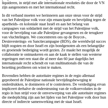
liquideren, in strijd met alle internationale resoluties die door de VN
zijn aangenomen en met het internationaal recht.
In dit verband moeten we herinneren aan onze steun voor de strijd
van het Palestijnse volk voor zijn emancipatie en bevrijding tegen de
apartheids- en koloniale staat Israël en aan het belang van
campagnes van solidariteit met de strijd van het Palestijnse volk,
voor de bevrijding van alle Palestijnse gevangenen en de terugkeer
van vluchtelingen. We concentreren ons op de Boycot-,
Desinvesterings- en Sanctiecampagne (BDS), die wereldwijd succes
blijft oogsten en door Israël en zijn bondgenoten als een belangrijke
en groeiende bedreiging wordt gezien. Ze maakt het mogelijk de
collaboratie te ontmaskeren en aan de kaak te stellen van westerse
regeringen met een staat die al meer dan 60 jaar dagelijks het
internationale recht schendt en van multinationals die van de
bezetting profiteren om winst te maken.
Bovendien hebben de autoritaire regimes in de regio allemaal
geprobeerd de Palestijnse nationale bevrijdingsbeweging te
onderdrukken, te domineren of te controleren. De verdediging ervan
impliceert derhalve de ondersteuning van de volksrevoluties in de
regio in hun strijd voor de omverwerping van alle autoritaire regimes
die medeplichtig zijn aan het lijden van het Palestijnse volk door hun
directe of indirecte samenwerking met de staat Israël.