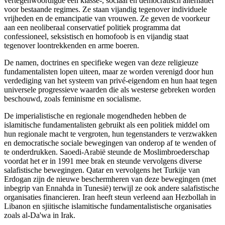
vertegenwoordigde een klasse-, sociaal en democratisch alternatief
voor bestaande regimes. Ze staan vijandig tegenover individuele
vrijheden en de emancipatie van vrouwen. Ze geven de voorkeur
aan een neoliberaal conservatief politiek programma dat
confessioneel, seksistisch en homofoob is en vijandig staat
tegenover loontrekkenden en arme boeren.
De namen, doctrines en specifieke wegen van deze religieuze
fundamentalisten lopen uiteen, maar ze worden verenigd door hun
verdediging van het systeem van privé-eigendom en hun haat tegen
universele progressieve waarden die als westerse gebreken worden
beschouwd, zoals feminisme en socialisme.
De imperialistische en regionale mogendheden hebben de
islamitische fundamentalisten gebruikt als een politiek middel om
hun regionale macht te vergroten, hun tegenstanders te verzwakken
en democratische sociale bewegingen van onderop af te wenden of
te onderdrukken. Saoedi-Arabië steunde de Moslimbroederschap
voordat het er in 1991 mee brak en steunde vervolgens diverse
salafistische bewegingen. Qatar en vervolgens het Turkije van
Erdogan zijn de nieuwe beschermheren van deze bewegingen (met
inbegrip van Ennahda in Tunesië) terwijl ze ook andere salafistische
organisaties financieren. Iran heeft steun verleend aan Hezbollah in
Libanon en sjiitische islamitische fundamentalistische organisaties
zoals al-Da'wa in Irak.