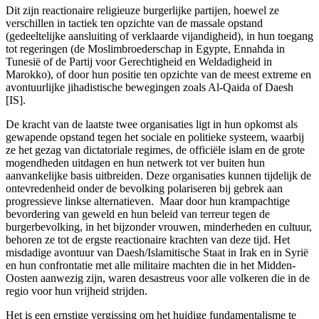
Dit zijn reactionaire religieuze burgerlijke partijen, hoewel ze
verschillen in tactiek ten opzichte van de massale opstand
(gedeeltelijke aansluiting of verklaarde vijandigheid), in hun toegang
tot regeringen (de Moslimbroederschap in Egypte, Ennahda in
Tunesië of de Partij voor Gerechtigheid en Weldadigheid in
Marokko), of door hun positie ten opzichte van de meest extreme en
avontuurlijke jihadistische bewegingen zoals Al-Qaida of Daesh
[IS].
De kracht van de laatste twee organisaties ligt in hun opkomst als
gewapende opstand tegen het sociale en politieke systeem, waarbij
ze het gezag van dictatoriale regimes, de officiële islam en de grote
mogendheden uitdagen en hun netwerk tot ver buiten hun
aanvankelijke basis uitbreiden. Deze organisaties kunnen tijdelijk de
ontevredenheid onder de bevolking polariseren bij gebrek aan
progressieve linkse alternatieven. Maar door hun krampachtige
bevordering van geweld en hun beleid van terreur tegen de
burgerbevolking, in het bijzonder vrouwen, minderheden en cultuur,
behoren ze tot de ergste reactionaire krachten van deze tijd. Het
misdadige avontuur van Daesh/Islamitische Staat in Irak en in Syrië
en hun confrontatie met alle militaire machten die in het Midden-
Oosten aanwezig zijn, waren desastreus voor alle volkeren die in de
regio voor hun vrijheid strijden.
Het is een ernstige vergissing om het huidige fundamentalisme te