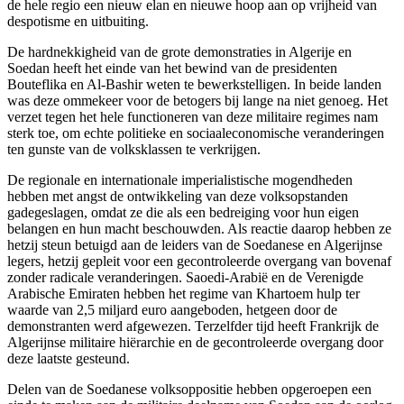
de hele regio een nieuw elan en nieuwe hoop aan op vrijheid van
despotisme en uitbuiting.
De hardnekkigheid van de grote demonstraties in Algerije en
Soedan heeft het einde van het bewind van de presidenten
Bouteflika en Al-Bashir weten te bewerkstelligen. In beide landen
was deze ommekeer voor de betogers bij lange na niet genoeg. Het
verzet tegen het hele functioneren van deze militaire regimes nam
sterk toe, om echte politieke en sociaaleconomische veranderingen
ten gunste van de volksklassen te verkrijgen.
De regionale en internationale imperialistische mogendheden
hebben met angst de ontwikkeling van deze volksopstanden
gadegeslagen, omdat ze die als een bedreiging voor hun eigen
belangen en hun macht beschouwden. Als reactie daarop hebben ze
hetzij steun betuigd aan de leiders van de Soedanese en Algerijnse
legers, hetzij gepleit voor een gecontroleerde overgang van bovenaf
zonder radicale veranderingen. Saoedi-Arabië en de Verenigde
Arabische Emiraten hebben het regime van Khartoem hulp ter
waarde van 2,5 miljard euro aangeboden, hetgeen door de
demonstranten werd afgewezen. Terzelfder tijd heeft Frankrijk de
Algerijnse militaire hiërarchie en de gecontroleerde overgang door
deze laatste gesteund.
Delen van de Soedanese volksoppositie hebben opgeroepen een