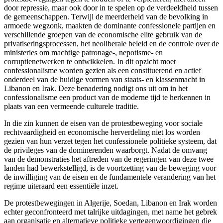
door repressie, maar ook door in te spelen op de verdeeldheid tussen
de gemeenschappen. Terwijl de meerderheid van de bevolking in
armoede wegzonk, maakten de dominante confessionele partijen en
verschillende groepen van de economische elite gebruik van de
privatiseringsprocessen, het neoliberale beleid en de controle over de
ministeries om machtige patronage-, nepotisme- en
corruptienetwerken te ontwikkelen. In dit opzicht moet
confessionalisme worden gezien als een constituerend en actief
onderdeel van de huidige vormen van staats- en klassenmacht in
Libanon en Irak. Deze benadering nodigt ons uit om in het
confessionalisme een product van de moderne tijd te herkennen in
plaats van een vermeende culturele traditie.
In die zin kunnen de eisen van de protestbeweging voor sociale
rechtvaardigheid en economische herverdeling niet los worden
gezien van hun verzet tegen het confessionele politieke systeem, dat
de privileges van de dominerenden waarborgt. Nadat de omvang
van de demonstraties het aftreden van de regeringen van deze twee
landen had bewerkstelligd, is de voortzetting van de beweging voor
de inwilliging van de eisen en de fundamentele verandering van het
regime uiteraard een essentiële inzet.
De protestbewegingen in Algerije, Soedan, Libanon en Irak worden
echter geconfronteerd met talrijke uitdagingen, met name het gebrek
aan organisatie en alternatieve politieke vertegenwoordigingen die