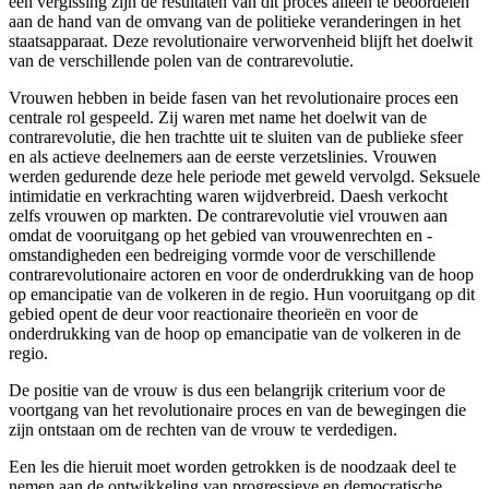
een vergissing zijn de resultaten van dit proces alleen te beoordelen
aan de hand van de omvang van de politieke veranderingen in het
staatsapparaat. Deze revolutionaire verworvenheid blijft het doelwit
van de verschillende polen van de contrarevolutie.
Vrouwen hebben in beide fasen van het revolutionaire proces een
centrale rol gespeeld. Zij waren met name het doelwit van de
contrarevolutie, die hen trachtte uit te sluiten van de publieke sfeer
en als actieve deelnemers aan de eerste verzetslinies. Vrouwen
werden gedurende deze hele periode met geweld vervolgd. Seksuele
intimidatie en verkrachting waren wijdverbreid. Daesh verkocht
zelfs vrouwen op markten. De contrarevolutie viel vrouwen aan
omdat de vooruitgang op het gebied van vrouwenrechten en -
omstandigheden een bedreiging vormde voor de verschillende
contrarevolutionaire actoren en voor de onderdrukking van de hoop
op emancipatie van de volkeren in de regio. Hun vooruitgang op dit
gebied opent de deur voor reactionaire theorieën en voor de
onderdrukking van de hoop op emancipatie van de volkeren in de
regio.
De positie van de vrouw is dus een belangrijk criterium voor de
voortgang van het revolutionaire proces en van de bewegingen die
zijn ontstaan om de rechten van de vrouw te verdedigen.
Een les die hieruit moet worden getrokken is de noodzaak deel te
nemen aan de ontwikkeling van progressieve en democratische