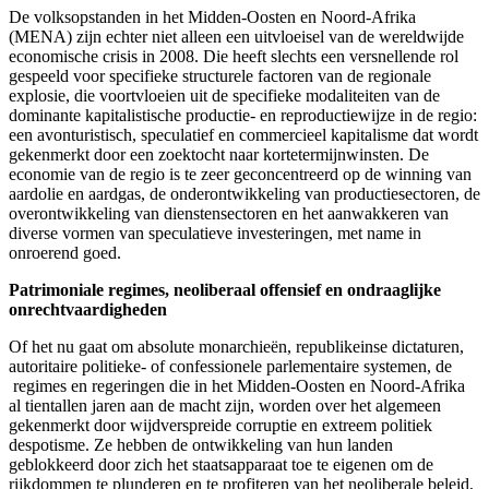
De volksopstanden in het Midden-Oosten en Noord-Afrika
(MENA) zijn echter niet alleen een uitvloeisel van de wereldwijde
economische crisis in 2008. Die heeft slechts een versnellende rol
gespeeld voor specifieke structurele factoren van de regionale
explosie, die voortvloeien uit de specifieke modaliteiten van de
dominante kapitalistische productie- en reproductiewijze in de regio:
een avonturistisch, speculatief en commercieel kapitalisme dat wordt
gekenmerkt door een zoektocht naar kortetermijnwinsten. De
economie van de regio is te zeer geconcentreerd op de winning van
aardolie en aardgas, de onderontwikkeling van productiesectoren, de
overontwikkeling van dienstensectoren en het aanwakkeren van
diverse vormen van speculatieve investeringen, met name in
onroerend goed.
Patrimoniale regimes, neoliberaal offensief en ondraaglijke
onrechtvaardigheden
Of het nu gaat om absolute monarchieën, republikeinse dictaturen,
autoritaire politieke- of confessionele parlementaire systemen, de
regimes en regeringen die in het Midden-Oosten en Noord-Afrika
al tientallen jaren aan de macht zijn, worden over het algemeen
gekenmerkt door wijdverspreide corruptie en extreem politiek
despotisme. Ze hebben de ontwikkeling van hun landen
geblokkeerd door zich het staatsapparaat toe te eigenen om de
rijkdommen te plunderen en te profiteren van het neoliberale beleid,