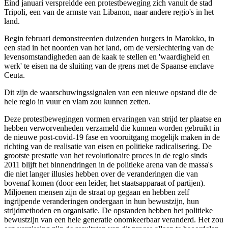
Eind januari verspreidde een protestbeweging zich vanuit de stad
Tripoli, een van de armste van Libanon, naar andere regio's in het
land.
Begin februari demonstreerden duizenden burgers in Marokko, in
een stad in het noorden van het land, om de verslechtering van de
levensomstandigheden aan de kaak te stellen en 'waardigheid en
werk' te eisen na de sluiting van de grens met de Spaanse enclave
Ceuta.
Dit zijn de waarschuwingssignalen van een nieuwe opstand die de
hele regio in vuur en vlam zou kunnen zetten.
Deze protestbewegingen vormen ervaringen van strijd ter plaatse en
hebben verworvenheden verzameld die kunnen worden gebruikt in
de nieuwe post-covid-19 fase en vooruitgang mogelijk maken in de
richting van de realisatie van eisen en politieke radicalisering. De
grootste prestatie van het revolutionaire proces in de regio sinds
2011 blijft het binnendringen in de politieke arena van de massa's
die niet langer illusies hebben over de veranderingen die van
bovenaf komen (door een leider, het staatsapparaat of partijen).
Miljoenen mensen zijn de straat op gegaan en hebben zelf
ingrijpende veranderingen ondergaan in hun bewustzijn, hun
strijdmethoden en organisatie. De opstanden hebben het politieke
bewustzijn van een hele generatie onomkeerbaar veranderd. Het zou