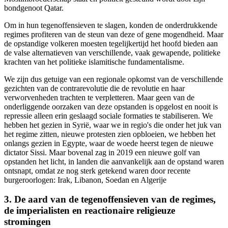
bondgenoot Qatar.
Om in hun tegenoffensieven te slagen, konden de onderdrukkende
regimes profiteren van de steun van deze of gene mogendheid. Maar
de opstandige volkeren moesten tegelijkertijd het hoofd bieden aan
de valse alternatieven van verschillende, vaak gewapende, politieke
krachten van het politieke islamitische fundamentalisme.
We zijn dus getuige van een regionale opkomst van de verschillende
gezichten van de contrarevolutie die de revolutie en haar
verworvenheden trachten te verpletteren. Maar geen van de
onderliggende oorzaken van deze opstanden is opgelost en nooit is
repressie alleen erin geslaagd sociale formaties te stabiliseren. We
hebben het gezien in Syrië, waar we in regio's die onder het juk van
het regime zitten, nieuwe protesten zien opbloeien, we hebben het
onlangs gezien in Egypte, waar de woede heerst tegen de nieuwe
dictator Sissi. Maar bovenal zag in 2019 een nieuwe golf van
opstanden het licht, in landen die aanvankelijk aan de opstand waren
ontsnapt, omdat ze nog sterk getekend waren door recente
burgeroorlogen: Irak, Libanon, Soedan en Algerije
3. De aard van de tegenoffensieven van de regimes,
de imperialisten en reactionaire religieuze
stromingen