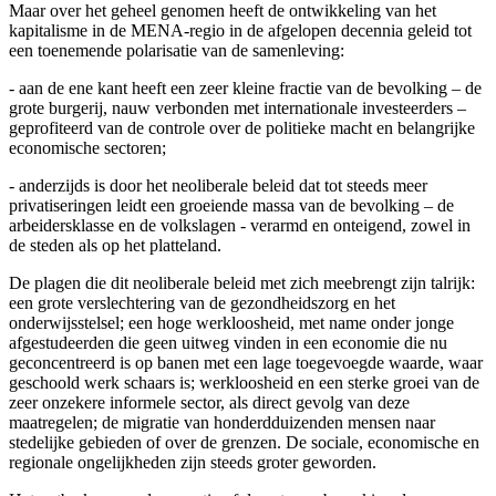
Maar over het geheel genomen heeft de ontwikkeling van het
kapitalisme in de MENA-regio in de afgelopen decennia geleid tot
een toenemende polarisatie van de samenleving:
- aan de ene kant heeft een zeer kleine fractie van de bevolking – de
grote burgerij, nauw verbonden met internationale investeerders –
geprofiteerd van de controle over de politieke macht en belangrijke
economische sectoren;
- anderzijds is door het neoliberale beleid dat tot steeds meer
privatiseringen leidt een groeiende massa van de bevolking – de
arbeidersklasse en de volkslagen - verarmd en onteigend, zowel in
de steden als op het platteland.
De plagen die dit neoliberale beleid met zich meebrengt zijn talrijk:
een grote verslechtering van de gezondheidszorg en het
onderwijsstelsel; een hoge werkloosheid, met name onder jonge
afgestudeerden die geen uitweg vinden in een economie die nu
geconcentreerd is op banen met een lage toegevoegde waarde, waar
geschoold werk schaars is; werkloosheid en een sterke groei van de
zeer onzekere informele sector, als direct gevolg van deze
maatregelen; de migratie van honderdduizenden mensen naar
stedelijke gebieden of over de grenzen. De sociale, economische en
regionale ongelijkheden zijn steeds groter geworden.