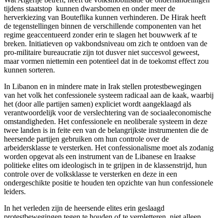
tijdens staatstop kunnen dwarsbomen en onder meer de
herverkiezing van Bouteflika kunnen verhinderen. De Hirak heeft
de tegenstellingen binnen de verschillende componenten van het
regime geaccentueerd zonder erin te slagen het bouwwerk af te
breken. Initiatieven op vakbondsniveau om zich te ontdoen van de
pro-militaire bureaucratie zijn tot dusver niet succesvol geweest,
maar vormen niettemin een potentieel dat in de toekomst effect zou
kunnen sorteren.
In Libanon en in mindere mate in Irak stellen protestbewegingen
van het volk het confessionele systeem radicaal aan de kaak, waarbij
het (door alle partijen samen) expliciet wordt aangeklaagd als
verantwoordelijk voor de verslechtering van de sociaaleconomische
omstandigheden. Het confessionele en neoliberale systeem in deze
twee landen is in feite een van de belangrijkste instrumenten die de
heersende partijen gebruiken om hun controle over de
arbeidersklasse te versterken. Het confessionalisme moet als zodanig
worden opgevat als een instrument van de Libanese en Iraakse
politieke elites om ideologisch in te grijpen in de klassenstrijd, hun
controle over de volksklasse te versterken en deze in een
ondergeschikte positie te houden ten opzichte van hun confessionele
leiders.
In het verleden zijn de heersende elites erin geslaagd
protestbewegingen tegen te houden of te verpletteren, niet alleen