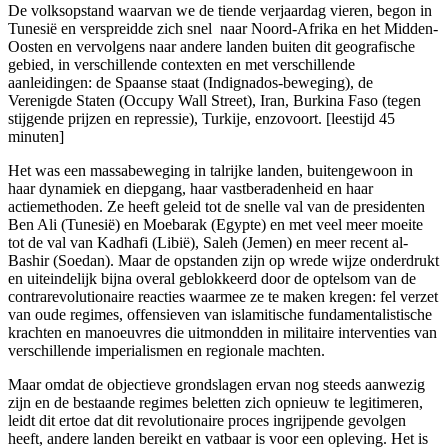
De volksopstand waarvan we de tiende verjaardag vieren, begon in
Tunesië en verspreidde zich snel naar Noord-Afrika en het Midden-
Oosten en vervolgens naar andere landen buiten dit geografische
gebied, in verschillende contexten en met verschillende
aanleidingen: de Spaanse staat (Indignados-beweging), de
Verenigde Staten (Occupy Wall Street), Iran, Burkina Faso (tegen
stijgende prijzen en repressie), Turkije, enzovoort. [leestijd 45
minuten]
Het was een massabeweging in talrijke landen, buitengewoon in
haar dynamiek en diepgang, haar vastberadenheid en haar
actiemethoden. Ze heeft geleid tot de snelle val van de presidenten
Ben Ali (Tunesië) en Moebarak (Egypte) en met veel meer moeite
tot de val van Kadhafi (Libië), Saleh (Jemen) en meer recent al-
Bashir (Soedan). Maar de opstanden zijn op wrede wijze onderdrukt
en uiteindelijk bijna overal geblokkeerd door de optelsom van de
contrarevolutionaire reacties waarmee ze te maken kregen: fel verzet
van oude regimes, offensieven van islamitische fundamentalistische
krachten en manoeuvres die uitmondden in militaire interventies van
verschillende imperialismen en regionale machten.
Maar omdat de objectieve grondslagen ervan nog steeds aanwezig
zijn en de bestaande regimes beletten zich opnieuw te legitimeren,
leidt dit ertoe dat dit revolutionaire proces ingrijpende gevolgen
heeft, andere landen bereikt en vatbaar is voor een opleving. Het is