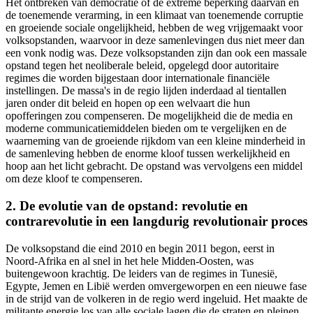
Het ontbreken van democratie of de extreme beperking daarvan en
de toenemende verarming, in een klimaat van toenemende corruptie
en groeiende sociale ongelijkheid, hebben de weg vrijgemaakt voor
volksopstanden, waarvoor in deze samenlevingen dus niet meer dan
een vonk nodig was. Deze volksopstanden zijn dan ook een massale
opstand tegen het neoliberale beleid, opgelegd door autoritaire
regimes die worden bijgestaan door internationale financiële
instellingen. De massa's in de regio lijden inderdaad al tientallen
jaren onder dit beleid en hopen op een welvaart die hun
opofferingen zou compenseren. De mogelijkheid die de media en
moderne communicatiemiddelen bieden om te vergelijken en de
waarneming van de groeiende rijkdom van een kleine minderheid in
de samenleving hebben de enorme kloof tussen werkelijkheid en
hoop aan het licht gebracht. De opstand was vervolgens een middel
om deze kloof te compenseren.
2. De evolutie van de opstand: revolutie en
contrarevolutie in een langdurig revolutionair proces
De volksopstand die eind 2010 en begin 2011 begon, eerst in
Noord-Afrika en al snel in het hele Midden-Oosten, was
buitengewoon krachtig. De leiders van de regimes in Tunesië,
Egypte, Jemen en Libië werden omvergeworpen en een nieuwe fase
in de strijd van de volkeren in de regio werd ingeluid. Het maakte de
militante energie los van alle sociale lagen die de straten en pleinen