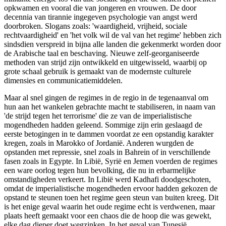
opkwamen en vooral die van jongeren en vrouwen. De door
decennia van tirannie ingegeven psychologie van angst werd
doorbroken. Slogans zoals: 'waardigheid, vrijheid, sociale
rechtvaardigheid' en 'het volk wil de val van het regime' hebben zich
sindsdien verspreid in bijna alle landen die gekenmerkt worden door
de Arabische taal en beschaving. Nieuwe zelf-georganiseerde
methoden van strijd zijn ontwikkeld en uitgewisseld, waarbij op
grote schaal gebruik is gemaakt van de modernste culturele
dimensies en communicatiemiddelen.
Maar al snel gingen de regimes in de regio in de tegenaanval om
hun aan het wankelen gebrachte macht te stabiliseren, in naam van
'de strijd tegen het terrorisme' die ze van de imperialistische
mogendheden hadden geleend. Sommige zijn erin geslaagd de
eerste betogingen in te dammen voordat ze een opstandig karakter
kregen, zoals in Marokko of Jordanië. Anderen wurgden de
opstanden met repressie, snel zoals in Bahrein of in verschillende
fasen zoals in Egypte. In Libië, Syrië en Jemen voerden de regimes
een ware oorlog tegen hun bevolking, die nu in erbarmelijke
omstandigheden verkeert. In Libië werd Kadhafi doodgeschoten,
omdat de imperialistische mogendheden ervoor hadden gekozen de
opstand te steunen toen het regime geen steun van buiten kreeg. Dit
is het enige geval waarin het oude regime echt is verdwenen, maar
plaats heeft gemaakt voor een chaos die de hoop die was gewekt,
elke dag dieper doet wegzinken. In het geval van Tunesië