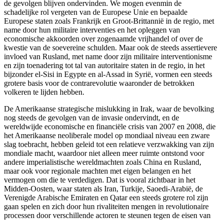
de gevolgen blijven ondervinden. We mogen evenmin de
schadelijke rol vergeten van de Europese Unie en bepaalde
Europese staten zoals Frankrijk en Groot-Brittannië in de regio, met
name door hun militaire interventies en het opleggen van
economische akkoorden over zogenaamde vrijhandel of over de
kwestie van de soevereine schulden. Maar ook de steeds assertievere
invloed van Rusland, met name door zijn militaire interventionisme
en zijn toenadering tot tal van autoritaire staten in de regio, in het
bijzonder el-Sisi in Egypte en al-Assad in Syrië, vormen een steeds
grotere basis voor de contrarevolutie waaronder de betrokken
volkeren te lijden hebben.
De Amerikaanse strategische mislukking in Irak, waar de bevolking
nog steeds de gevolgen van de invasie ondervindt, en de
wereldwijde economische en financiële crisis van 2007 en 2008, die
het Amerikaanse neoliberale model op mondiaal niveau een zware
slag toebracht, hebben geleid tot een relatieve verzwakking van zijn
mondiale macht, waardoor niet alleen meer ruimte ontstond voor
andere imperialistische wereldmachten zoals China en Rusland,
maar ook voor regionale machten met eigen belangen en het
vermogen om die te verdedigen. Dat is vooral zichtbaar in het
Midden-Oosten, waar staten als Iran, Turkije, Saoedi-Arabië, de
Verenigde Arabische Emiraten en Qatar een steeds grotere rol zijn
gaan spelen en zich door hun rivaliteiten mengen in revolutionaire
processen door verschillende actoren te steunen tegen de eisen van