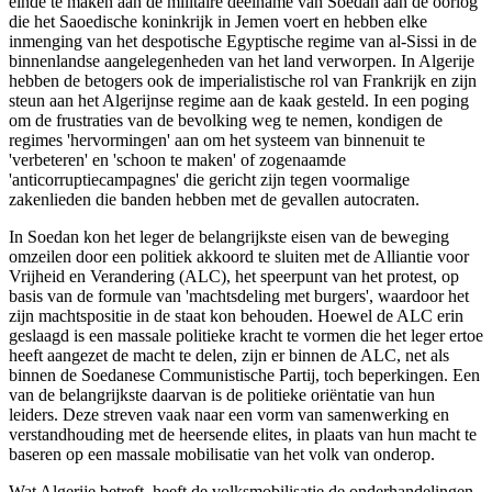
einde te maken aan de militaire deelname van Soedan aan de oorlog
die het Saoedische koninkrijk in Jemen voert en hebben elke
inmenging van het despotische Egyptische regime van al-Sissi in de
binnenlandse aangelegenheden van het land verworpen. In Algerije
hebben de betogers ook de imperialistische rol van Frankrijk en zijn
steun aan het Algerijnse regime aan de kaak gesteld. In een poging
om de frustraties van de bevolking weg te nemen, kondigen de
regimes 'hervormingen' aan om het systeem van binnenuit te
'verbeteren' en 'schoon te maken' of zogenaamde
'anticorruptiecampagnes' die gericht zijn tegen voormalige
zakenlieden die banden hebben met de gevallen autocraten.
In Soedan kon het leger de belangrijkste eisen van de beweging
omzeilen door een politiek akkoord te sluiten met de Alliantie voor
Vrijheid en Verandering (ALC), het speerpunt van het protest, op
basis van de formule van 'machtsdeling met burgers', waardoor het
zijn machtspositie in de staat kon behouden. Hoewel de ALC erin
geslaagd is een massale politieke kracht te vormen die het leger ertoe
heeft aangezet de macht te delen, zijn er binnen de ALC, net als
binnen de Soedanese Communistische Partij, toch beperkingen. Een
van de belangrijkste daarvan is de politieke oriëntatie van hun
leiders. Deze streven vaak naar een vorm van samenwerking en
verstandhouding met de heersende elites, in plaats van hun macht te
baseren op een massale mobilisatie van het volk van onderop.
Wat Algerije betreft, heeft de volksmobilisatie de onderhandelingen