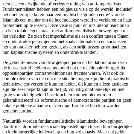
zien als een afwijkende of verlegde uiting van anti-imperialisme.
Fundamentalisten hebben een religieuze visie op de wereld, inclusief
het doel terug te keren naar een mythische 'gouden eeuw' van de
Islam als een manier om de hedendaagse wereld te verklaren en haar
problemen op te lossen. Deze visie is puur en uitsluitend reactionair
en is in totale tegenspraak met anti-imperialistische bewegingen uit
het verleden. Ze zien het imperialisme als een conflict tussen 'Satan'
en onderdrukte gelovigen en niet zoals nationalisten en socialisten
het van oudsher hebben gezien, als een strijd tussen grootmachten,
hun kapitalistische systeem en onderdrukte landen.
De gebeurtenissen van de afgelopen jaren en het laboratorium van
de klassenstrijd hebben aangetoond dat de reactionaire burgerlijke
oppositiepartijen contrarevolutionaire fracties waren. Wat ook de
complexiteiten van de concrete situatie mogen zijn die tot praktische
defensieve convergentie kunnen leiden, dit kunnen alleen tactieken
zijn die zeer beperkt zijn in de tijd, volledig onafhankelijk en met
grote voorzichtigheid. Deze krachten kunnen niet worden
gekarakteriseerd als reformistische of democratische partijen en geen
enkele politieke alliantie of verenigd front met hen kan worden
gerechtvaardigd.
Natuurlijk worden fundamentalistische islamitische bewegingen
doorkruist door interne sociale tegenstellingen tussen hun burgerlijke
en kleinburgerlijke leiderschap en hun volksbasis. Maar dat geldt