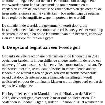
te komen. Integendeel, dit beleid is een middel om de algemene
voorwaarden voor kapitaalaccumulatie om te vormen en te
versterken en om de cliëntelistische zakennetwerken die dicht bij de
heersende regimes staan te versterken – bovendien zijn de regimes
in de regio de belangrijkste wapenimporteurs ter wereld!
De situatie in de wereld, die gekenmerkt wordt door grote
instabiliteit en een latente economische crisis, weegt echter vooral op
de staten in de regio en op de legitimiteit van hun heersers, zoals we
zien van Turkije tot Iran en Egypte.
4. De opstand begint aan een tweede golf
Ondanks de vele reactionaire offensieven in de landen die in 2011
opstanden kenden, is in verschillende andere landen in de regio een
nieuwe golf van massale sociale en volksdemonstraties ontstaan. Ze
viel samen met talrijke volksmobilisaties in verschillende andere
landen in de wereld tegen de gevolgen van hetzelfde neoliberale
beleid dat door de internationale financiële instellingen wordt
gedicteerd en door de dominante klassen wordt uitgevoerd en dat de
repressie veralgemeent.
Het begon iets eerder in Marokko met de Hirak van de Rif eind
2016, die vooral ging over sociale maar ook politieke eisen. De
opstanden in Soedan, Algerije, Irak en Libanon in 2019 wakkeren in