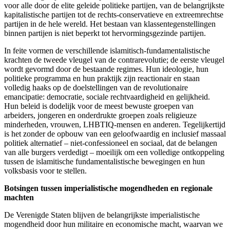
voor alle door de elite geleide politieke partijen, van de belangrijkste
kapitalistische partijen tot de rechts-conservatieve en extreemrechtse
partijen in de hele wereld. Het bestaan van klassentegenstellingen
binnen partijen is niet beperkt tot hervormingsgezinde partijen.
In feite vormen de verschillende islamitisch-fundamentalistische
krachten de tweede vleugel van de contrarevolutie; de eerste vleugel
wordt gevormd door de bestaande regimes. Hun ideologie, hun
politieke programma en hun praktijk zijn reactionair en staan
volledig haaks op de doelstellingen van de revolutionaire
emancipatie: democratie, sociale rechtvaardigheid en gelijkheid.
Hun beleid is dodelijk voor de meest bewuste groepen van
arbeiders, jongeren en onderdrukte groepen zoals religieuze
minderheden, vrouwen, LHBTIQ-mensen en anderen. Tegelijkertijd
is het zonder de opbouw van een geloofwaardig en inclusief massaal
politiek alternatief – niet-confessioneel en sociaal, dat de belangen
van alle burgers verdedigt – moeilijk om een volledige ontkoppeling
tussen de islamitische fundamentalistische bewegingen en hun
volksbasis voor te stellen.
Botsingen tussen imperialistische mogendheden en regionale
machten
De Verenigde Staten blijven de belangrijkste imperialistische
mogendheid door hun militaire en economische macht, waarvan we