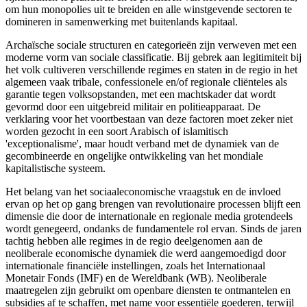
om hun monopolies uit te breiden en alle winstgevende sectoren te
domineren in samenwerking met buitenlands kapitaal.
Archaïsche sociale structuren en categorieën zijn verweven met een
moderne vorm van sociale classificatie. Bij gebrek aan legitimiteit bij
het volk cultiveren verschillende regimes en staten in de regio in het
algemeen vaak tribale, confessionele en/of regionale cliënteles als
garantie tegen volksopstanden, met een machtskader dat wordt
gevormd door een uitgebreid militair en politieapparaat. De
verklaring voor het voortbestaan van deze factoren moet zeker niet
worden gezocht in een soort Arabisch of islamitisch
'exceptionalisme', maar houdt verband met de dynamiek van de
gecombineerde en ongelijke ontwikkeling van het mondiale
kapitalistische systeem.
Het belang van het sociaaleconomische vraagstuk en de invloed
ervan op het op gang brengen van revolutionaire processen blijft een
dimensie die door de internationale en regionale media grotendeels
wordt genegeerd, ondanks de fundamentele rol ervan. Sinds de jaren
tachtig hebben alle regimes in de regio deelgenomen aan de
neoliberale economische dynamiek die werd aangemoedigd door
internationale financiële instellingen, zoals het Internationaal
Monetair Fonds (IMF) en de Wereldbank (WB). Neoliberale
maatregelen zijn gebruikt om openbare diensten te ontmantelen en
subsidies af te schaffen, met name voor essentiële goederen, terwijl