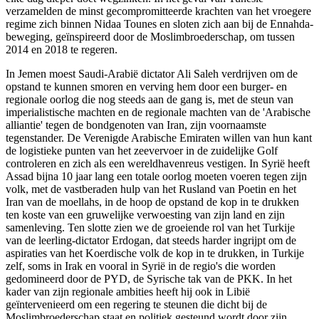
verzamelden de minst gecompromitteerde krachten van het vroegere
regime zich binnen Nidaa Tounes en sloten zich aan bij de Ennahda-
beweging, geïnspireerd door de Moslimbroederschap, om tussen
2014 en 2018 te regeren.
In Jemen moest Saudi-Arabië dictator Ali Saleh verdrijven om de
opstand te kunnen smoren en verving hem door een burger- en
regionale oorlog die nog steeds aan de gang is, met de steun van
imperialistische machten en de regionale machten van de 'Arabische
alliantie' tegen de bondgenoten van Iran, zijn voornaamste
tegenstander. De Verenigde Arabische Emiraten willen van hun kant
de logistieke punten van het zeevervoer in de zuidelijke Golf
controleren en zich als een wereldhavenreus vestigen. In Syrië heeft
Assad bijna 10 jaar lang een totale oorlog moeten voeren tegen zijn
volk, met de vastberaden hulp van het Rusland van Poetin en het
Iran van de moellahs, in de hoop de opstand de kop in te drukken
ten koste van een gruwelijke verwoesting van zijn land en zijn
samenleving. Ten slotte zien we de groeiende rol van het Turkije
van de leerling-dictator Erdogan, dat steeds harder ingrijpt om de
aspiraties van het Koerdische volk de kop in te drukken, in Turkije
zelf, soms in Irak en vooral in Syrië in de regio's die worden
gedomineerd door de PYD, de Syrische tak van de PKK. In het
kader van zijn regionale ambities heeft hij ook in Libië
geïntervenieerd om een regering te steunen die dicht bij de
Moslimbroederschap staat en politiek gesteund wordt door zijn