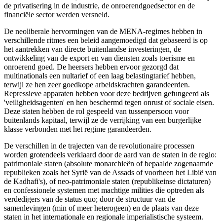
de privatisering in de industrie, de onroerendgoedsector en de
financiële sector werden versneld.
De neoliberale hervormingen van de MENA-regimes hebben in
verschillende ritmes een beleid aangemoedigd dat gebaseerd is op
het aantrekken van directe buitenlandse investeringen, de
ontwikkeling van de export en van diensten zoals toerisme en
onroerend goed. De heersers hebben ervoor gezorgd dat
multinationals een nultarief of een laag belastingtarief hebben,
terwijl ze hen zeer goedkope arbeidskrachten garandeerden.
Repressieve apparaten hebben voor deze bedrijven gefungeerd als
'veiligheidsagenten' en hen beschermd tegen onrust of sociale eisen.
Deze staten hebben de rol gespeeld van tussenpersoon voor
buitenlands kapitaal, terwijl ze de verrijking van een burgerlijke
klasse verbonden met het regime garandeerden.
De verschillen in de trajecten van de revolutionaire processen
worden grotendeels verklaard door de aard van de staten in de regio:
patrimoniale staten (absolute monarchieën of bepaalde zogenaamde
republieken zoals het Syrië van de Assads of voorheen het Libië van
de Kadhafi's), of neo-patrimoniale staten (republikeinse dictaturen)
en confessionele systemen met machtige milities die optreden als
verdedigers van de status quo; door de structuur van de
samenlevingen (min of meer heterogeen) en de plaats van deze
staten in het internationale en regionale imperialistische systeem.