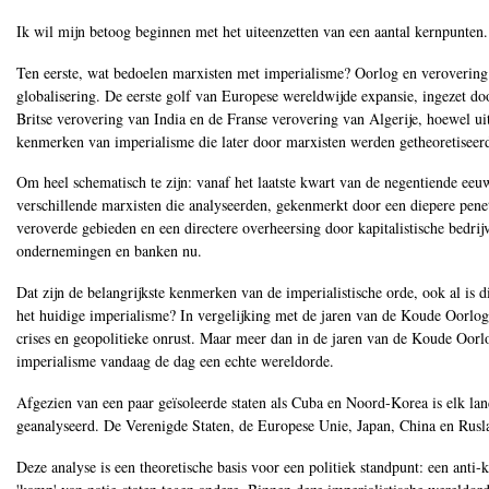
Ik wil mijn betoog beginnen met het uiteenzetten van een aantal kernpunten.
Ten eerste, wat bedoelen marxisten met imperialisme? Oorlog en verovering 
globalisering. De eerste golf van Europese wereldwijde expansie, ingezet do
Britse verovering van India en de Franse verovering van Algerije, hoewel uit
kenmerken van imperialisme die later door marxisten werden getheoretiseer
Om heel schematisch te zijn: vanaf het laatste kwart van de negentiende ee
verschillende marxisten die analyseerden, gekenmerkt door een diepere penetr
veroverde gebieden en een directere overheersing door kapitalistische bedrijve
ondernemingen en banken nu.
Dat zijn de belangrijkste kenmerken van de imperialistische orde, ook al is d
het huidige imperialisme? In vergelijking met de jaren van de Koude Oorlog o
crises en geopolitieke onrust. Maar meer dan in de jaren van de Koude Oorlog
imperialisme vandaag de dag een echte wereldorde.
Afgezien van een paar geïsoleerde staten als Cuba en Noord-Korea is elk lan
geanalyseerd. De Verenigde Staten, de Europese Unie, Japan, China en Ruslan
Deze analyse is een theoretische basis voor een politiek standpunt: een anti-k