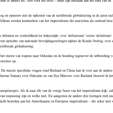
sme er anders uit. Niet voor het eerst ‒ sinds zijn ontstaan aan het eind van de
g en opnieuw met de opkomst van de neoliberale globalisering in de jaren tach
 Telkens werden kenmerken van het imperialisme die marxisten als centraal bes
 debatten en verdeeldheid ter linkerzijde: over 'defensisme' versus 'defaitisme' 
en opzichte van nationale bevrijdingsoorlogen tijdens de Koude Oorlog; over 
eoliberale globalisering.
d, het sturen van wapens naar Oekraïne en de houding tegenover de uitbreiding
kwesties op.
n. De meeste specifieke vragen rond Rusland en China laat ik over aan de andere 
herine Samary over Oekraïne en van Ilya Matveev over Rusland (hoewel ik het 
sisprincipes. Als ik naar elk van de vorige fasen van het imperialisme kijk, zal
n toepassing zijn en welke niet. En aangezien de andere drie lezingen zich nie
dacht besteden aan het Amerikaanse en Europese imperialisme ‒ die zeker niet 