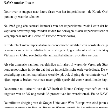
NAVO zonder illusies
Door over te stappen naar latere fasen van het imperialisme ‒ de Koude Oorl
punten op waarde schatten.
Na 1945 ging één centraal kenmerk van het imperialisme, zoals Lenin dat had
kapitalen onvermijdelijk zouden leiden tot oorlogen tussen imperialistische 
vergelijkbaar met de Eerste of Tweede Wereldoorlog.
In feite bleef inter-imperialistische economische rivaliteit een constante en
bewaker van de imperialistische orde als geheel, geconfronteerd met niet-ka
Vietnam en Cuba, revoluties die antikapitalistische revoluties werden.
Als één dimensie van hun wereldwijde militaire rol waren de Verenigde Sta
bondgenootschap in de zin dat het de imperialistische orde verdedigde. De 
verdediging van het kapitalisme wereldwijd, ook al ging de verbintenis van
rijken open te breken voor een meer gelijk speelveld voor verschillende kapi
De centrale militaire rol van de VS heeft de Koude Oorlog overleefd en in fe
uitgaven van de VS nog steeds 38 procent van het wereldtotaal. En de NAVO 
De militaire dreiging van de Sovjet-Unie voor West-Europa was eind jaren 
immers aanwezig in Berlijn, Praag en Wenen, terwijl de Amerikaanse troep