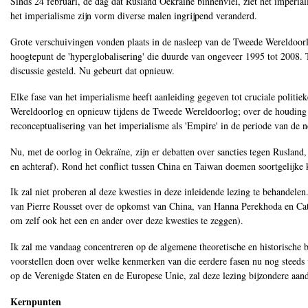
Sinds 24 februari, de dag dat Rusland Oekraïne binnenviel, ziet het imperiali
het imperialisme zijn vorm diverse malen ingrijpend veranderd.
Grote verschuivingen vonden plaats in de nasleep van de Tweede Wereldoorlo
hoogtepunt de 'hyperglobalisering' die duurde van ongeveer 1995 tot 2008.
discussie gesteld. Nu gebeurt dat opnieuw.
Elke fase van het imperialisme heeft aanleiding gegeven tot cruciale politieke
Wereldoorlog en opnieuw tijdens de Tweede Wereldoorlog; over de houding t
reconceptualisering van het imperialisme als 'Empire' in de periode van de n
Nu, met de oorlog in Oekraïne, zijn er debatten over sancties tegen Ruslan
en achteraf). Rond het conflict tussen China en Taiwan doemen soortgelijke 
Ik zal niet proberen al deze kwesties in deze inleidende lezing te behandele
van Pierre Rousset over de opkomst van China, van Hanna Perekhoda en Cat
om zelf ook het een en ander over deze kwesties te zeggen).
Ik zal me vandaag concentreren op de algemene theoretische en historische ba
voorstellen doen over welke kenmerken van die eerdere fasen nu nog steeds va
op de Verenigde Staten en de Europese Unie, zal deze lezing bijzondere aan
Kernpunten