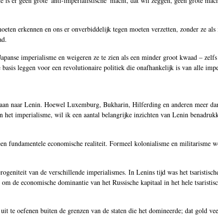
 is er geen grote 'anti-imperialistische' macht, dat wil zeggen, geen grote mach
moeten erkennen en ons er onverbiddelijk tegen moeten verzetten, zonder ze al
ad.
apanse imperialisme en weigeren ze te zien als een minder groot kwaad ‒ zelfs
asis leggen voor een revolutionaire politiek die onafhankelijk is van alle impe
uggaan naar Lenin. Hoewel Luxemburg, Bukharin, Hilferding en anderen meer d
n het imperialisme, wil ik een aantal belangrijke inzichten van Lenin benadruk
s een fundamentele economische realiteit. Formeel kolonialisme en militarisme w
geniteit van de verschillende imperialismes. In Lenins tijd was het tsaristisch
m de economische dominantie van het Russische kapitaal in het hele tsaristisch
it te oefenen buiten de grenzen van de staten die het domineerde; dat gold ve