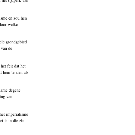
 het tijdperk van
lisme en zou hen
 door welke
hele grondgebied
 van de
het feit dat het
 hem te zien als
 name degene
ling van
het imperialisme
t is in die zin