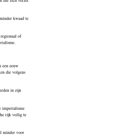
t die zich verzet
s minder kwaad te
 regionaal of
rialisme.
an een eeuw
ken die volgens
erden in zijn
e imperialisme
e rijk veilig te
el minder voor