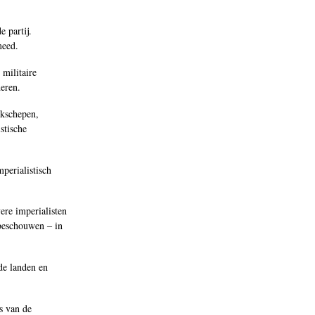
 partij.
meed.
 militaire
eren.
ekschepen,
stische
mperialistisch
ere imperialisten
 beschouwen ‒ in
rde landen en
s van de