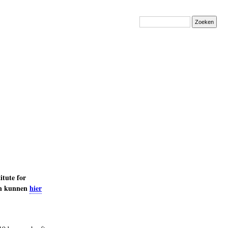
Zoeken
itute for
gen kunnen
hier