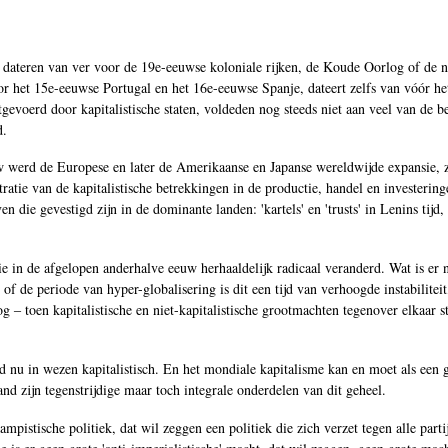
dateren van ver voor de 19e-eeuwse koloniale rijken, de Koude Oorlog of de n
or het 15e-eeuwse Portugal en het 16e-eeuwse Spanje, dateert zelfs van vóór he
gevoerd door kapitalistische staten, voldeden nog steeds niet aan veel van de be
d.
uw werd de Europese en later de Amerikaanse en Japanse wereldwijde expansie, 
atie van de kapitalistische betrekkingen in de productie, handel en investering
n die gevestigd zijn in de dominante landen: 'kartels' en 'trusts' in Lenins tijd,
ie in de afgelopen anderhalve eeuw herhaaldelijk radicaal veranderd. Wat is er 
f de periode van hyper-globalisering is dit een tijd van verhoogde instabilitei
 ‒ toen kapitalistische en niet-kapitalistische grootmachten tegenover elkaar s
d nu in wezen kapitalistisch. En het mondiale kapitalisme kan en moet als een
d zijn tegenstrijdige maar toch integrale onderdelen van dit geheel.
ampistische politiek, dat wil zeggen een politiek die zich verzet tegen alle part