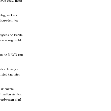
 19de eeuw heeft
tig, met als
chouwden, ter
tijdens de Eerste
een voorgestelde
 van de NAVO (nu
drie lezingen:
niet kan laten
 ik enkele
t zullen richten
verdwenen zijn!