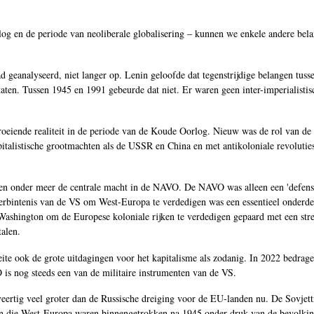
og en de periode van neoliberale globalisering ‒ kunnen we enkele andere belan
 geanalyseerd, niet langer op. Lenin geloofde dat tegenstrijdige belangen tuss
staten. Tussen 1945 en 1991 gebeurde dat niet. Er waren geen inter-imperialisti
 groeiende realiteit in de periode van de Koude Oorlog. Nieuw was de rol van de 
pitalistische grootmachten als de USSR en China en met antikoloniale revoluties
ten onder meer de centrale macht in de NAVO. De NAVO was alleen een 'defens
verbintenis van de VS om West-Europa te verdedigen was een essentieel onderde
 Washington om de Europese koloniale rijken te verdedigen gepaard met een str
talen.
ite ook de grote uitdagingen voor het kapitalisme als zodanig. In 2022 bedrage
is nog steeds een van de militaire instrumenten van de VS.
veertig veel groter dan de Russische dreiging voor de EU-landen nu. De Sovjet
en die West-Europa waren binnengetrokken na 1945 onder druk van de bevolki