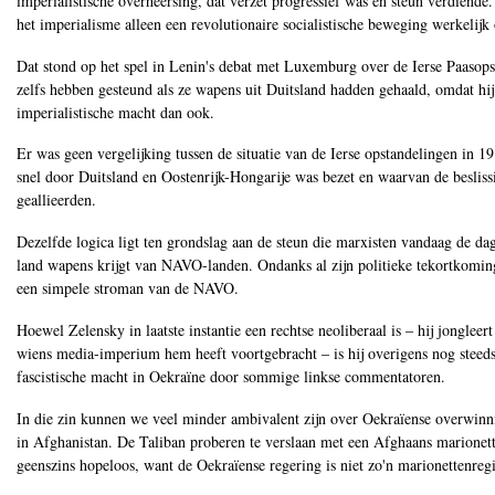
imperialistische overheersing, dat verzet progressief was en steun verdiend
het imperialisme alleen een revolutionaire socialistische beweging werkelijk 
Dat stond op het spel in Lenin's debat met Luxemburg over de Ierse Paasops
zelfs hebben gesteund als ze wapens uit Duitsland hadden gehaald, omdat hij
imperialistische macht dan ook.
Er was geen vergelijking tussen de situatie van de Ierse opstandelingen in 1
snel door Duitsland en Oostenrijk-Hongarije was bezet en waarvan de besliss
geallieerden.
Dezelfde logica ligt ten grondslag aan de steun die marxisten vandaag de dag 
land wapens krijgt van NAVO-landen. Ondanks al zijn politieke tekortkomin
een simpele stroman van de NAVO.
Hoewel Zelensky in laatste instantie een rechtse neoliberaal is ‒ hij jongle
wiens media-imperium hem heeft voortgebracht ‒ is hij overigens nog steeds
fascistische macht in Oekraïne door sommige linkse commentatoren.
In die zin kunnen we veel minder ambivalent zijn over Oekraïense overwinn
in Afghanistan. De Taliban proberen te verslaan met een Afghaans marionette
geenszins hopeloos, want de Oekraïense regering is niet zo'n marionettenreg