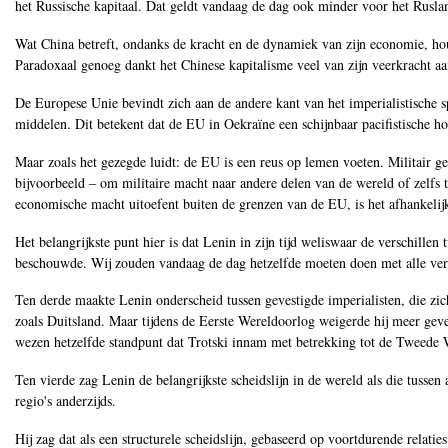
het Russische kapitaal. Dat geldt vandaag de dag ook minder voor het Rusla
Wat China betreft, ondanks de kracht en de dynamiek van zijn economie, houdt
Paradoxaal genoeg dankt het Chinese kapitalisme veel van zijn veerkracht aan 
De Europese Unie bevindt zich aan de andere kant van het imperialistische s
middelen. Dit betekent dat de EU in Oekraïne een schijnbaar pacifistische
Maar zoals het gezegde luidt: de EU is een reus op lemen voeten. Militair 
bijvoorbeeld ‒ om militaire macht naar andere delen van de wereld of zelfs 
economische macht uitoefent buiten de grenzen van de EU, is het afhankelij
Het belangrijkste punt hier is dat Lenin in zijn tijd weliswaar de verschillen
beschouwde. Wij zouden vandaag de dag hetzelfde moeten doen met alle vers
Ten derde maakte Lenin onderscheid tussen gevestigde imperialisten, die zi
zoals Duitsland. Maar tijdens de Eerste Wereldoorlog weigerde hij meer geve
wezen hetzelfde standpunt dat Trotski innam met betrekking tot de Tweede 
Ten vierde zag Lenin de belangrijkste scheidslijn in de wereld als die tusse
regio's anderzijds.
Hij zag dat als een structurele scheidslijn, gebaseerd op voortdurende relat