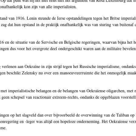
e. Op dat punt was hij het niet eens met het argument van Rosa Luxemburg dat in
onafhankelijk kon zijn van alle imperialisten.
tand van 1916. Lenin steunde de Ierse opstandelingen tegen het Britse imperia
 zag dat hun opstand in de praktijk onafhankelijk was van sturing van buitenaf
916 en de situatie van de Servische en Belgische regeringen, waarvan bijna het 
ingen dus voor het overgrote deel ondergeschikt waren aan de militaire bevelen
verlenen aan Oekraïne in zijn strijd tegen het Russische imperialisme, ondanks 
gen beschikt Zelensky nu over een manoeuvreerruimte die het onmogelijk maakt
ert met imperialistische belangen en de belangen van Oekraïense oligarchen, met
 geen schepsel van reactionair extreem-rechts, ondanks de opgeblazen voorstel
ingen op het slagveld dan over bijvoorbeeld de overwinning van de Taliban op 
nregering en -leger was altijd een hopeloze onderneming. Het Oekraïense verze
ime.