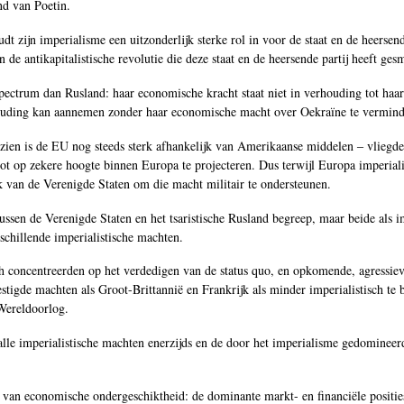
nd van Poetin.
 zijn imperialisme een uitzonderlijk sterke rol in voor de staat en de heersende
de antikapitalistische revolutie die deze staat en de heersende partij heeft ges
pectrum dan Rusland: haar economische kracht staat niet in verhouding tot haar
 houding kan aannemen zonder haar economische macht over Oekraïne te vermind
gezien is de EU nog steeds sterk afhankelijk van Amerikaanse middelen ‒ vliegd
tot op zekere hoogte binnen Europa te projecteren. Dus terwijl Europa imperiali
k van de Verenigde Staten om die macht militair te ondersteunen.
 tussen de Verenigde Staten en het tsaristische Rusland begreep, maar beide als i
chillende imperialistische machten.
ch concentreerden op het verdedigen van de status quo, en opkomende, agressiev
stigde machten als Groot-Brittannië en Frankrijk als minder imperialistisch te
Wereldoorlog.
n alle imperialistische machten enerzijds en de door het imperialisme gedominee
ies van economische ondergeschiktheid: de dominante markt- en financiële positie