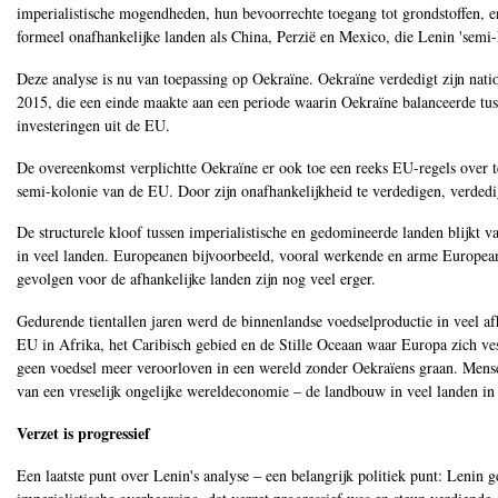
imperialistische mogendheden, hun bevoorrechte toegang tot grondstoffen, e
formeel onafhankelijke landen als China, Perzië en Mexico, die Lenin 'sem
Deze analyse is nu van toepassing op Oekraïne. Oekraïne verdedigt zijn nati
2015, die een einde maakte aan een periode waarin Oekraïne balanceerde tus
investeringen uit de EU.
De overeenkomst verplichtte Oekraïne er ook toe een reeks EU-regels over te
semi-kolonie van de EU. Door zijn onafhankelijkheid te verdedigen, verded
De structurele kloof tussen imperialistische en gedomineerde landen blijkt 
in veel landen. Europeanen bijvoorbeeld, vooral werkende en arme Europeane
gevolgen voor de afhankelijke landen zijn nog veel erger.
Gedurende tientallen jaren werd de binnenlandse voedselproductie in veel afh
EU in Afrika, het Caribisch gebied en de Stille Oceaan waar Europa zich v
geen voedsel meer veroorloven in een wereld zonder Oekraïens graan. Mens
van een vreselijk ongelijke wereldeconomie ‒ de landbouw in veel landen in 
Verzet is progressief
Een laatste punt over Lenin's analyse ‒ een belangrijk politiek punt: Lenin g