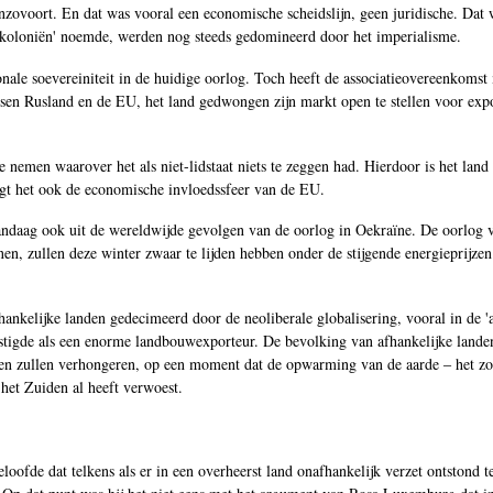
nzovoort. En dat was vooral een economische scheidslijn, geen juridische. Dat 
i-koloniën' noemde, werden nog steeds gedomineerd door het imperialisme.
onale soevereiniteit in de huidige oorlog. Toch heeft de associatieovereenkomst
sen Rusland en de EU, het land gedwongen zijn markt open te stellen voor exp
 nemen waarover het als niet-lidstaat niets te zeggen had. Hierdoor is het land
igt het ook de economische invloedssfeer van de EU.
vandaag ook uit de wereldwijde gevolgen van de oorlog in Oekraïne. De oorlog 
n, zullen deze winter zwaar te lijden hebben onder de stijgende energieprijze
ankelijke landen gedecimeerd door de neoliberale globalisering, vooral in de 'a
estigde als een enorme landbouwexporteur. De bevolking van afhankelijke lande
en zullen verhongeren, op een moment dat de opwarming van de aarde ‒ het zo
het Zuiden al heeft verwoest.
eloofde dat telkens als er in een overheerst land onafhankelijk verzet ontstond t