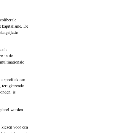
eoliberale
t kapitalisme. De
langrijkste
zoals
en in de
 multinationale
nu specifiek aan
t, terugkerende
tonden, is
 geheel worden
ij kiezen voor een