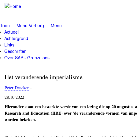
Overslaan
en
naar
de
Toon — Menu
Verberg — Menu
inhoud
Menu
Actueel
gaan
Achtergrond
Links
Geschriften
Over SAP - Grenzeloos
Het veranderende imperialisme
Peter Drucker
-
28.10.2022
Hieronder staat een bewerkte versie van een lezing die op 20 augustus we
Research and Education (IIRE) over 'de veranderende vormen van imper
worden bekeken.