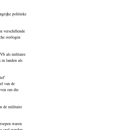
grijke politieke
en verschillende
sche oorlogen
VS als militaire
 in landen als
ief'
el van de
even om die
n de militaire
troepen waren
ng snel werden