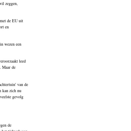
wil zeggen,
 met de EU uit
ort en
 in wezen een
veroorzaakt leed
n. Maar de
chtertuin' van de
n kan zich nu
veelste gevolg
egen de