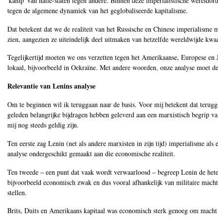
'kamp' van natie-staten tegen andere. Binnen deze imperialistische wereldorde
tegen de algemene dynamiek van het geglobaliseerde kapitalisme.
Dat betekent dat we de realiteit van het Russische en Chinese imperialisme 
zien, aangezien ze uiteindelijk deel uitmaken van hetzelfde wereldwijde kwa
Tegelijkertijd moeten we ons verzetten tegen het Amerikaanse, Europese en J
lokaal, bijvoorbeeld in Oekraïne. Met andere woorden, onze analyse moet de b
Relevantie van Lenins analyse
Om te beginnen wil ik teruggaan naar de basis. Voor mij betekent dat ter
geleden belangrijke bijdragen hebben geleverd aan een marxistisch begrip va
mij nog steeds geldig zijn.
Ten eerste zag Lenin (net als andere marxisten in zijn tijd) imperialisme al
analyse ondergeschikt gemaakt aan die economische realiteit.
Ten tweede ‒ een punt dat vaak wordt verwaarloosd ‒ begreep Lenin de hetero
bijvoorbeeld economisch zwak en dus vooral afhankelijk van militaire macht o
stellen.
Brits, Duits en Amerikaans kapitaal was economisch sterk genoeg om macht u