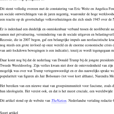
Dit stemt volledig overeen met de constatering van Eric Weitz en Angelica Fen
en sociale ontwrichtingen van de jaren negentig, waaronder de hoge werklooshe
een reactie op de grootschalige volksverhuizingen die zich sinds 1945 over d
Er is inderdaad een duidelijk en onmiskenbaar verband tussen de neoliberale aa
samen met privatisering, vermindering van de sociale uitgaven en belastingver
Recessie, die in 2007 begon, gaf een belangrijke impuls aan neofascistische kr
nog steeds een grote invloed op onze wereld en de enorme economische crisis 
van anti-lockdown bewegingen is een indicatie), tenzij ze wordt tegengegaan m
Daar komt nog bij dat de nederlaag van Donald Trump bij de jongste presidents
Tweede Wereldoorlog. Zijn verlies kwam niet door de ontevredenheid van zijn 
mogelijk was over wat Trump vertegenwoordigt en er dus nauwelijks sprake wa
populariteit van figuren als Jair Bolsonaro (tot voor kort althans), Narendra M
Het bereiken van een nieuwe staat van groepsimmuniteit voor fascisme, zoals di
hun ideologieën. Het vereist ook, en dat is het meest cruciale, een wereldwijd
Dit artikel stond op de website van
TheNation
. Nederlandse vertaling redactie
Soort artikel