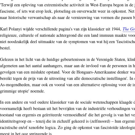
'Terwijl een opleving van extremistische activiteit in West-Europa begon in de
fascisme, of iets wat erop leek, plotseling en onverwacht weer in opkomst. Net
naar historische verwantschap als naar de vernieuwing van vormen die passen bi
Karl Polanyi wijdde verschillende pagina's van zijn klassieker uit 1944,
The Gr
religieuze, culturele of nationale achtergrond die een land immuun maakte voor
niet noodzakelijk deel uitmaakte van de symptomen van wat hij een 'fascistische
bestel.
Gelezen in het licht van de huidige gebeurtenissen in de Verenigde Staten, kl
afgemeten aan het aantal aanhangers, maar aan de invloed van de personen in h
gevolgen van een mislukte opstand. Voor de Hongaars-Amerikaanse denker was h
bereikt tegen de prijs van de uitroeiing van alle democratische instellingen'. I
As-mogendheden, maar ook en vooral van een alternatieve oplossing voor de imp
grimmige utopie' noemde.
In een andere en veel oudere klassieker van de sociale wetenschappen klaagde
voornamelijk heeft bestaan uit het bevrijden van de industriële verhoudingen v
toestand van ergernis en geïrriteerde vermoeidheid' die het gevolg is van het 
identiteitsgroep en – tenzij die in zichzelf gekeerd is (zelfmoord) – hun erger
racistische en/of xenofobe logica. Zo ging de opkomst van fascistoïde ideolog
meest in het oog springende is.