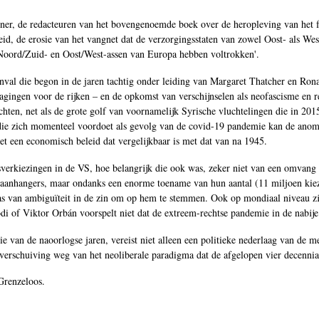
ner, de redacteuren van het bovengenoemde boek over de heropleving van het fa
id, de erosie van het vangnet dat de verzorgingsstaten van zowel Oost- als We
e Noord/Zuid- en Oost/West-assen van Europa hebben voltrokken'.
nval die begon in de jaren tachtig onder leiding van Margaret Thatcher en Rona
lagingen voor de rijken – en de opkomst van verschijnselen als neofascisme en
achten, net als de grote golf van voornamelijk Syrische vluchtelingen die in 20
die zich momenteel voordoet als gevolg van de covid-19 pandemie kan de anoma
et een economisch beleid dat vergelijkbaar is met dat van na 1945.
verkiezingen in de VS, hoe belangrijk die ook was, zeker niet van een omvang w
aanhangers, maar ondanks een enorme toename van hun aantal (11 miljoen kieze
s van ambiguïteit in de zin om op hem te stemmen. Ook op mondiaal niveau zi
odi of Viktor Orbán voorspelt niet dat de extreem-rechtse pandemie in de nabije
e van de naoorlogse jaren, vereist niet alleen een politieke nederlaag van de 
e verschuiving weg van het neoliberale paradigma dat de afgelopen vier decenni
 Grenzeloos.