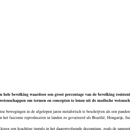
hele bevolking waardoor een groot percentage van de bevolking resistentie
le wetenschappen om termen en concepten te lenen uit de medische wetensch
htse bewegingen in de afgelopen jaren metaforisch te beschrijven als een pand
an het fascisme reproduceren in landen zo gevarieerd als Brazilië, Hongarije, Ind
n kreeg een krachtige impuls in het daaropvolgende decennium, zoals de samens