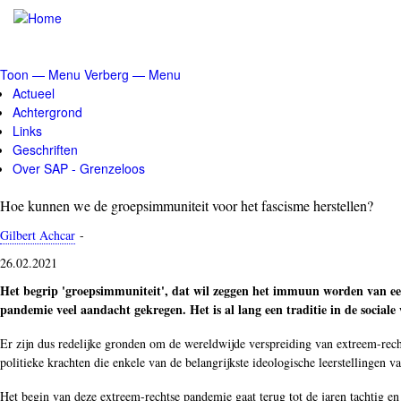
Overslaan
en
naar
de
Toon — Menu
Verberg — Menu
inhoud
Menu
Actueel
gaan
Achtergrond
Links
Geschriften
Over SAP - Grenzeloos
Hoe kunnen we de groepsimmuniteit voor het fascisme herstellen?
Gilbert Achcar
-
26.02.2021
Het begrip 'groepsimmuniteit', dat wil zeggen het immuun worden van een 
pandemie veel aandacht gekregen. Het is al lang een traditie in de socia
Er zijn dus redelijke gronden om de wereldwijde verspreiding van extreem-rec
politieke krachten die enkele van de belangrijkste ideologische leerstellingen v
Het begin van deze extreem-rechtse pandemie gaat terug tot de jaren tachtig e