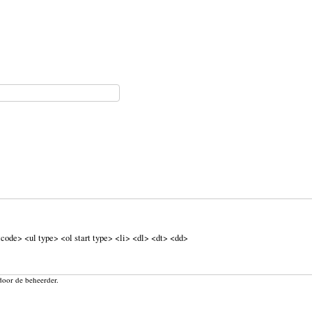
code> <ul type> <ol start type> <li> <dl> <dt> <dd>
door de beheerder.