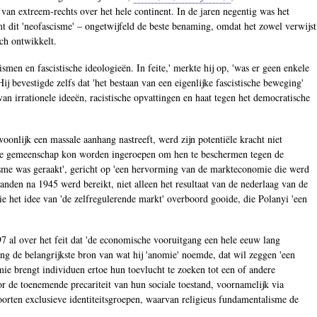
 van extreem-rechts over het hele continent. In de jaren negentig was het
mt dit 'neofascisme' – ongetwijfeld de beste benaming, omdat het zowel verwijst
ch ontwikkelt.
smen en fascistische ideologieën. In feite,' merkte hij op, 'was er geen enkele
 bevestigde zelfs dat 'het bestaan van een eigenlijke fascistische beweging'
an irrationele ideeën, racistische opvattingen en haat tegen het democratische
onlijk een massale aanhang nastreeft, werd zijn potentiële kracht niet
in de gemeenschap kon worden ingeroepen om hen te beschermen tegen de
isme was geraakt', gericht op 'een hervorming van de markteconomie die werd
 landen na 1945 werd bereikt, niet alleen het resultaat van de nederlaag van de
e het idee van 'de zelfregulerende markt' overboord gooide, die Polanyi 'een
7 al over het feit dat 'de economische vooruitgang een hele eeuw lang
ng de belangrijkste bron van wat hij 'anomie' noemde, dat wil zeggen 'een
mie brengt individuen ertoe hun toevlucht te zoeken tot een of andere
oor de toenemende precariteit van hun sociale toestand, voornamelijk via
oorten exclusieve identiteitsgroepen, waarvan religieus fundamentalisme de