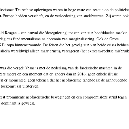
scisme: 'De rechtse oplevingen waren in hoge mate een reactie op de politieke
st-Europa hadden verschaft, en de verloedering van stadsbuurten. Zij waren ook
ld Reagan – een aanval die 'deregulering' tot een van zijn hoofddoelen maakte,
 religieus fundamentalisme na decennia van marginalisering. Ook de Grote
15 Europa binnenstroomde. De feiten die het gevolg zijn van beide crises hebben
lieën wereldwijd alleen maar ernstig verergeren (het extreem-rechtse misbruik
as die vergelijkbaar is met de nederlaag van de fascistische machten in de
rs meer) op een moment dat er, anders dan in 2016, geen enkele illusie
jn er momenteel geen tekenen dat het neofascisme tanende is: de aanhoudende
 toekomst zal uitsterven.
meest prominente neofascistische bewegingen en een compromisloze strijd tegen
a dominant is geweest.