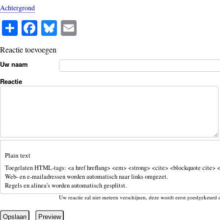
Achtergrond
S
Fa
Bl
E
ha
ce
ue
m
Reactie toevoegen
re
bo
sk
ail
Uw naam
ok
y
Reactie
Plain text
Toegelaten HTML-tags: <a href hreflang> <em> <strong> <cite> <blockquote cite> <
Web- en e-mailadressen worden automatisch naar links omgezet.
Regels en alinea's worden automatisch gesplitst.
Uw reactie zal niet meteen verschijnen, deze wordt eerst goedgekeurd 