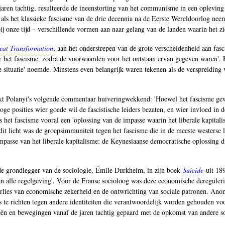
 jaren tachtig, resulteerde de ineenstorting van het communisme in een opleving
 als het klassieke fascisme van de drie decennia na de Eerste Wereldoorlog nee
j onze tijd – verschillende vormen aan naar gelang van de landen waarin het zi
eat Transformation
, aan het onderstrepen van de grote verscheidenheid aan fasci
 het fascisme, zodra de voorwaarden voor het ontstaan ervan gegeven waren'. Hij
 situatie' noemde. Minstens even belangrijk waren tekenen als de verspreiding v
inkt Polanyi's volgende commentaar huiveringwekkend: 'Hoewel het fascisme gewo
oge posities wier goede wil de fascistische leiders bezaten, en wier invloed 
et fascisme vooral een 'oplossing van de impasse waarin het liberale kapital
n dit licht was de groepsimmuniteit tegen het fascisme die in de meeste westerse
asse van het liberale kapitalisme: de Keynesiaanse democratische oplossing di
 de grondlegger van de sociologie, Émile Durkheim, in zijn boek
Suicide
uit 189
an alle regelgeving'. Voor de Franse socioloog was deze economische dereguleri
verlies van economische zekerheid en de ontwrichting van sociale patronen. Ano
nis te richten tegen andere identiteiten die verantwoordelijk worden gehouden v
ieën en bewegingen vanaf de jaren tachtig gepaard met de opkomst van andere s