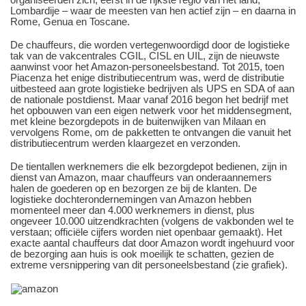
Lombardije – waar de meesten van hen actief zijn – en daarna in
Rome, Genua en Toscane.
De chauffeurs, die worden vertegenwoordigd door de logistieke
tak van de vakcentrales CGIL, CISL en UIL, zijn de nieuwste
aanwinst voor het Amazon-personeelsbestand. Tot 2015, toen
Piacenza het enige distributiecentrum was, werd de distributie
uitbesteed aan grote logistieke bedrijven als UPS en SDA of aan
de nationale postdienst. Maar vanaf 2016 begon het bedrijf met
het opbouwen van een eigen netwerk voor het middensegment,
met kleine bezorgdepots in de buitenwijken van Milaan en
vervolgens Rome, om de pakketten te ontvangen die vanuit het
distributiecentrum werden klaargezet en verzonden.
De tientallen werknemers die elk bezorgdepot bedienen, zijn in
dienst van Amazon, maar chauffeurs van onderaannemers
halen de goederen op en bezorgen ze bij de klanten. De
logistieke dochterondernemingen van Amazon hebben
momenteel meer dan 4.000 werknemers in dienst, plus
ongeveer 10.000 uitzendkrachten (volgens de vakbonden wel te
verstaan; officiële cijfers worden niet openbaar gemaakt). Het
exacte aantal chauffeurs dat door Amazon wordt ingehuurd voor
de bezorging aan huis is ook moeilijk te schatten, gezien de
extreme versnippering van dit personeelsbestand (zie grafiek).