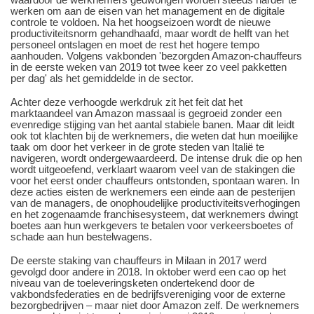
werken om aan de eisen van het management en de digitale
controle te voldoen. Na het hoogseizoen wordt de nieuwe
productiviteitsnorm gehandhaafd, maar wordt de helft van het
personeel ontslagen en moet de rest het hogere tempo
aanhouden. Volgens vakbonden 'bezorgden Amazon-chauffeurs
in de eerste weken van 2019 tot twee keer zo veel pakketten
per dag' als het gemiddelde in de sector.
Achter deze verhoogde werkdruk zit het feit dat het
marktaandeel van Amazon massaal is gegroeid zonder een
evenredige stijging van het aantal stabiele banen. Maar dit leidt
ook tot klachten bij de werknemers, die weten dat hun moeilijke
taak om door het verkeer in de grote steden van Italië te
navigeren, wordt ondergewaardeerd. De intense druk die op hen
wordt uitgeoefend, verklaart waarom veel van de stakingen die
voor het eerst onder chauffeurs ontstonden, spontaan waren. In
deze acties eisten de werknemers een einde aan de pesterijen
van de managers, de onophoudelijke productiviteitsverhogingen
en het zogenaamde franchisesysteem, dat werknemers dwingt
boetes aan hun werkgevers te betalen voor verkeersboetes of
schade aan hun bestelwagens.
De eerste staking van chauffeurs in Milaan in 2017 werd
gevolgd door andere in 2018. In oktober werd een cao op het
niveau van de toeleveringsketen ondertekend door de
vakbondsfederaties en de bedrijfsvereniging voor de externe
bezorgbedrijven – maar niet door Amazon zelf. De werknemers