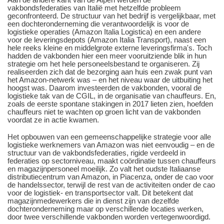
vakbondsfederaties van Italië met hetzelfde probleem
geconfronteerd. De structuur van het bedrijf is vergelijkbaar, met
een dochteronderneming die verantwoordelijk is voor de
logistieke operaties (Amazon Italia Logistica) en een andere
voor de leveringsdepots (Amazon Italia Transport), naast een
hele reeks kleine en middelgrote externe leveringsfirma's. Toch
hadden de vakbonden hier een meer vooruitziende blik in hun
strategie om het hele personeelsbestand te organiseren. Zij
realiseerden zich dat de bezorging aan huis een zwak punt van
het Amazon-netwerk was – en het niveau waar de uitbuiting het
hoogst was. Daarom investeerden de vakbonden, vooral de
logistieke tak van de CGIL, in de organisatie van chauffeurs. En,
zoals de eerste spontane stakingen in 2017 lieten zien, hoefden
chauffeurs niet te wachten op groen licht van de vakbonden
voordat ze in actie kwamen.
Het opbouwen van een gemeenschappelijke strategie voor alle
logistieke werknemers van Amazon was niet eenvoudig – en de
structuur van de vakbondsfederaties, rigide verdeeld in
federaties op sectorniveau, maakt coördinatie tussen chauffeurs
en magazijnpersoneel moeilijk. Zo valt het oudste Italiaanse
distributiecentrum van Amazon, in Piacenza, onder de cao voor
de handelssector, terwijl de rest van de activiteiten onder de cao
voor de logistiek- en transportsector valt. Dit betekent dat
magazijnmedewerkers die in dienst zijn van dezelfde
dochteronderneming maar op verschillende locaties werken,
door twee verschillende vakbonden worden vertegenwoordigd.