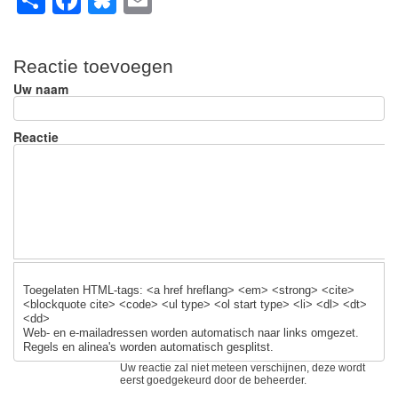
h
a
u
m
ar
c
e
ail
Reactie toevoegen
e
e
sk
Uw naam
b
y
o
Reactie
o
k
Toegelaten HTML-tags: <a href hreflang> <em> <strong> <cite>
<blockquote cite> <code> <ul type> <ol start type> <li> <dl> <dt>
<dd>
Web- en e-mailadressen worden automatisch naar links omgezet.
Regels en alinea's worden automatisch gesplitst.
Uw reactie zal niet meteen verschijnen, deze wordt
eerst goedgekeurd door de beheerder.