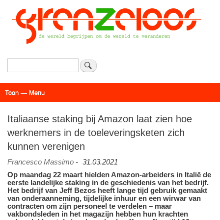
Overslaan
en
naar
de
inhoud
gaan
Zoeken
Toon — Menu
Menu
Actueel
Achtergrond
Links
Geschriften
Over SAP - Grenzeloos
Italiaanse staking bij Amazon laat zien hoe
werknemers in de toeleveringsketen zich
kunnen verenigen
Francesco Massimo
-
31.03.2021
Op maandag 22 maart hielden Amazon-arbeiders in Italië de
eerste landelijke staking in de geschiedenis van het bedrijf.
Het bedrijf van Jeff Bezos heeft lange tijd gebruik gemaakt
van onderaanneming, tijdelijke inhuur en een wirwar van
contracten om zijn personeel te verdelen – maar
vakbondsleden in het magazijn hebben hun krachten