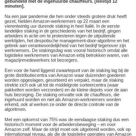
gebundeld met de ingehuurde chauffeurs. [leestijd 12
minuten].
Na een jaar pandemie die hen onder steeds grotere druk heeft
gezet, hielden Amazon-werknemers op 22 maart een
vierentwintig uur durende staking in heel Italië. In de eerste
landelijke staking in de geschiedenis van het bedrijf, gingen
arbeiders in actie om te protesteren tegen de uitputtende
werktijden, het despotische management-door-algoritme en het
gebrek aan verantwoordelijkheid van het bedrijf tegenover zijn
werknemers. De stakingsdag was vooral historisch omdat alle
logistieke werknemers van Amazon erbij betrokken waren, van
magazijnmedewerkers tot bezorgers.
Een voor de hand liggend zwaartepunt van de staking lag bij de
grote distributiecentra van Amazon waar duizenden goederen
worden opgeslagen, gesorteerd en verpakt, maar de staking
strekte zich ook uit tot de middelgrote sorteercentra (waar
pakketten worden verzonden) en de kleine depots voor de aan
huis bezorging. De staking omvatte ook de chauffeurs, die
ingehuurd worden en niet als Amazon-werknemers worden
erkend, ook al werken ze onder de directe controle van de
algoritmen.
Met een opkomst van 75% was de eendaagse staking dus een
historisch moment voor de arbeidersbeweging – en voor
Amazon zelf. Maar de strijd moet ook uitgebreid worden, ook op
internationaal niveau, als die de logistieke operaties van Amazon