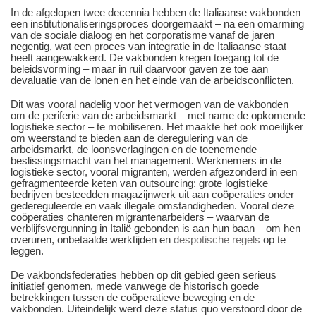
In de afgelopen twee decennia hebben de Italiaanse vakbonden
een institutionaliseringsproces doorgemaakt – na een omarming
van de sociale dialoog en het corporatisme vanaf de jaren
negentig, wat een proces van integratie in de Italiaanse staat
heeft aangewakkerd. De vakbonden kregen toegang tot de
beleidsvorming – maar in ruil daarvoor gaven ze toe aan
devaluatie van de lonen en het einde van de arbeidsconflicten.
Dit was vooral nadelig voor het vermogen van de vakbonden
om de periferie van de arbeidsmarkt – met name de opkomende
logistieke sector – te mobiliseren. Het maakte het ook moeilijker
om weerstand te bieden aan de deregulering van de
arbeidsmarkt, de loonsverlagingen en de toenemende
beslissingsmacht van het management. Werknemers in de
logistieke sector, vooral migranten, werden afgezonderd in een
gefragmenteerde keten van outsourcing: grote logistieke
bedrijven besteedden magazijnwerk uit aan coöperaties onder
gedereguleerde en vaak illegale omstandigheden. Vooral deze
coöperaties chanteren migrantenarbeiders – waarvan de
verblijfsvergunning in Italië gebonden is aan hun baan – om hen
overuren, onbetaalde werktijden en
despotische regels
op te
leggen.
De vakbondsfederaties hebben op dit gebied geen serieus
initiatief genomen, mede vanwege de historisch goede
betrekkingen tussen de coöperatieve beweging en de
vakbonden. Uiteindelijk werd deze status quo verstoord door de