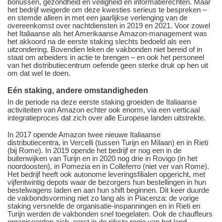
bonussen, gezondheid en veiligheid en informatierechten. Maar
het bedrijf weigerde om deze kwesties serieus te bespreken –
en stemde alleen in met een jaarlijkse verlenging van de
overeenkomst over nachtdiensten in 2019 en 2021. Voor zowel
het Italiaanse als het Amerikaanse Amazon-management was
het akkoord na de eerste staking slechts bedoeld als een
uitzondering. Bovendien leken de vakbonden niet bereid of in
staat om arbeiders in actie te brengen – en ook het personeel
van het distributiecentrum oefende geen sterke druk op hen uit
om dat wel te doen.
Eén staking, andere omstandigheden
In de periode na deze eerste staking groeiden de Italiaanse
activiteiten van Amazon echter ook enorm, via een verticaal
integratieproces dat zich over alle Europese landen uitstrekte.
In 2017 opende Amazon twee nieuwe Italiaanse
distributiecentra, in Vercelli (tussen Turijn en Milaan) en in Rieti
(bij Rome). In 2019 opende het bedrijf er nog een in de
buitenwijken van Turijn en in 2020 nog drie in Rovigo (in het
noordoosten), in Pomezia en in Colleferro (niet ver van Rome).
Het bedrijf heeft ook autonome leveringsfilialen opgericht, met
vijfentwintig depots waar de bezorgers hun bestellingen in hun
bestelwagens laden en aan hun shift beginnen. Dit keer duurde
de vakbondsvorming niet zo lang als in Piacenza: de vorige
staking versnelde de organisatie-inspanningen en in Rieti en
Turijn werden de vakbonden snel toegelaten. Ook de chauffeurs
organiseerden zich, eerst in de rijkste regio van het land,