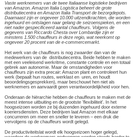
Vaste werknemers van de twee Italiaanse logistieke bedrijven
van Amazon. Amazon Italia Logistica beheert de grote
distributiecentra en Amazon Italia Transport de bezorgdepots.
Daarnaast zijn er ongeveer 10.000 uitzendkrachten, die worden
ingehuurd en ontslagen naar gelang de seizoenspieken, en een
niet nader gespecificeerd aantal chauffeurs. Volgens de
gegevens van Riccardo Chesta over Lombardije zijn er
minstens 1.500 chauffeurs in deze regio, wat neerkomt op
ongeveer 20 procent van de e-commercemarkt.
Het werk van de chauffeurs is nog zwaarder dan van de
medewerkers van de distributiecentra. Beide hebben te maken
met een veeleisend werkritme, constante controle en een totaal
gebrek aan autonomie. Maar de omstandigheden voor
chauffeurs zijn extra precair: Amazon plant en controleert hun
werk (bepaalt hun routes, werklast en uren, en houdt
beoordelingsgesprekken), maar beschouwt hen niet als
werknemers en aanvaardt geen verantwoordelijkheid voor hen.
Onderaan de hiërarchie hebben de chauffeurs te maken met de
meest intense uitbuiting en de grootste 'flexibiliteit'. In het
hoogseizoen worden ze bij duizenden ingehuurd door externe
koeriersdiensten. Deze bedrijven laat Amazon met elkaar
concurreren om meer en sneller te leveren – een druk die
vervolgens op de chauffeurs wordt gelegd.
De productiviteitslat wordt elk hoogseizoen hoger gelegd,
waardoor de werknemers gedwongen worden steeds harder te