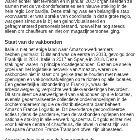
waren echter niet tevreden en in januari 2019 organiseerden ze
samen met de vakbondsfederaties een nieuwe staking in de
hele regio Lombardije. Deze staking was een belangrijke stap
voorwaarts: er was sprake van coördinatie in deze grote regio,
wat geen sinecure is bij een geïndividualiseerd en
gefragmenteerd personeelsbestand, hoewel het nog steeds
alleen om chauffeurs en niet om magazijnpersoneel ging.
Staat van de vakbonden
Italië is niet het enige land waar Amazon-werknemers
hebben
gestaakt
. Duitsland was de eerste in 2013, gevolgd door
Frankrijk in 2014, Italië in 2017 en Spanje in 2018. Deze
stakingen waren in principe locatiegebonden. Gezien de snelle
groei van het logistieke netwerk van Amazon, waren de
vakbonden niet in staat om gelijke tred te houden met nieuwe
openingen en vakbondsafdelingen op te richten op alle locaties.
Een gedeeltelijke uitzondering is Frankrijk, waar de
arbeidswetgeving verplichte werkplekverkiezingen bevordert.
Dit stimuleert de aanwezigheid van vakbonden op alle locaties,
evenals gecentraliseerde collectieve onderhandelingen in de
dochteronderneming die de distributiecentra daar beheert:
Amazon France Logistique. Dit bevorderde gecoördineerde
acties tijdens de pandemie, toen de vakbonden opriepen tot een
nationale staking in alle verwerkingscentra. Dit gold echter niet
voor kleinere centra of chauffeurs, die ofwel in dienst zijn van
het aparte Amazon France Transport ofwel zijn uitbesteed.
Aan de andere kant van de Alpen werden de