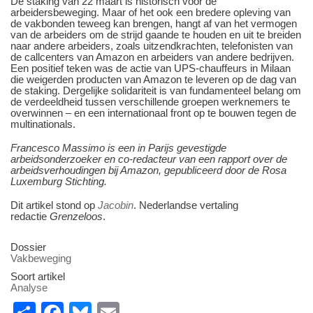
De staking van 22 maart is historisch voor de
arbeidersbeweging. Maar of het ook een bredere opleving van
de vakbonden teweeg kan brengen, hangt af van het vermogen
van de arbeiders om de strijd gaande te houden en uit te breiden
naar andere arbeiders, zoals uitzendkrachten, telefonisten van
de callcenters van Amazon en arbeiders van andere bedrijven.
Een positief teken was de actie van UPS-chauffeurs in Milaan
die weigerden producten van Amazon te leveren op de dag van
de staking. Dergelijke solidariteit is van fundamenteel belang om
de verdeeldheid tussen verschillende groepen werknemers te
overwinnen – en een internationaal front op te bouwen tegen de
multinationals.
Francesco Massimo is een in Parijs gevestigde
arbeidsonderzoeker en co-redacteur van een rapport over de
arbeidsverhoudingen bij Amazon, gepubliceerd door de Rosa
Luxemburg Stichting.
Dit artikel stond op
Jacobin
. Nederlandse vertaling
redactie
Grenzeloos
.
Dossier
Vakbeweging
Soort artikel
Analyse
S
F
Bl
E