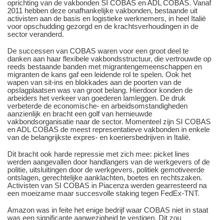
oprichting van de vakbonden SI COBAS en ADL COBAS. Vanaf
2011 hebben deze onafhankelijke vakbonden, bestaande uit
activisten aan de basis en logistieke werknemers, in heel Italië
voor opschudding gezorgd en de krachtsverhoudingen in de
sector veranderd.
De successen van COBAS waren voor een groot deel te
danken aan haar flexibele vakbondsstructuur, die vertrouwde op
reeds bestaande banden met migrantengemeenschappen en
migranten de kans gaf een leidende rol te spelen. Ook het
wapen van sit-ins en blokkades aan de poorten van de
opslagplaatsen was van groot belang. Hierdoor konden de
arbeiders het verkeer van goederen lamleggen. De druk
verbeterde de economische- en arbeidsomstandigheden
aanzienlijk en bracht een golf van hernieuwde
vakbondsorganisatie naar de sector. Momenteel zijn SI COBAS
en ADL COBAS de meest representatieve vakbonden in enkele
van de belangrijkste expres- en koeriersbedrijven in Italië.
Dit bracht ook harde repressie met zich mee: picket lines
werden aangevallen door handlangers van de werkgevers of de
politie, uitsluitingen door de werkgevers, politiek gemotiveerde
ontslagen, gerechtelijke aanklachten, boetes en rechtszaken.
Activisten van SI COBAS in Piacenza werden gearresteerd na
een moeizame maar succesvolle staking tegen FedEx-TNT.
Amazon was in feite het enige bedrijf waar COBAS niet in staat
was een significante aanwezigheid te vestigen. Dit zou