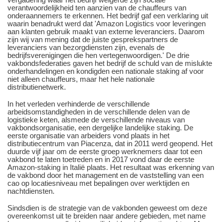
verantwoordelijkheid ten aanzien van de chauffeurs van
onderaannemers te erkennen. Het bedrijf gaf een verklaring uit
waarin benadrukt werd dat 'Amazon Logistics voor leveringen
aan klanten gebruik maakt van externe leveranciers. Daarom
zijn wij van mening dat de juiste gesprekspartners de
leveranciers van bezorgdiensten zijn, evenals de
bedrijfsverenigingen die hen vertegenwoordigen.' De drie
vakbondsfederaties gaven het bedrijf de schuld van de mislukte
onderhandelingen en kondigden een nationale staking af voor
niet alleen chauffeurs, maar het hele nationale
distributienetwerk.
In het verleden verhinderde de verschillende
arbeidsomstandigheden in de verschillende delen van de
logistieke keten, alsmede de verschillende niveaus van
vakbondsorganisatie, een dergelijke landelijke staking. De
eerste organisatie van arbeiders vond plaats in het
distributiecentrum van Piacenza, dat in 2011 werd geopend. Het
duurde vijf jaar om de eerste groep werknemers daar tot een
vakbond te laten toetreden en in 2017 vond daar de eerste
Amazon-staking in Italië plaats. Het resultaat was erkenning van
de vakbond door het management en de vaststelling van een
cao op locatiesniveau met bepalingen over werktijden en
nachtdiensten.
Sindsdien is de strategie van de vakbonden geweest om deze
overeenkomst uit te breiden naar andere gebieden, met name