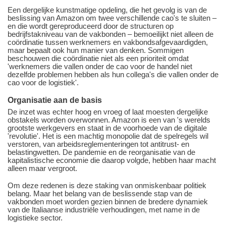
Een dergelijke kunstmatige opdeling, die het gevolg is van de
beslissing van Amazon om twee verschillende cao's te sluiten –
en die wordt gereproduceerd door de structuren op
bedrijfstakniveau van de vakbonden – bemoeilijkt niet alleen de
coördinatie tussen werknemers en vakbondsafgevaardigden,
maar bepaalt ook hun manier van denken. Sommigen
beschouwen die coördinatie niet als een prioriteit omdat
'werknemers die vallen onder de cao voor de handel niet
dezelfde problemen hebben als hun collega's die vallen onder de
cao voor de logistiek'.
Organisatie aan de basis
De inzet was echter hoog en vroeg of laat moesten dergelijke
obstakels worden overwonnen. Amazon is een van 's werelds
grootste werkgevers en staat in de voorhoede van de digitale
'revolutie'. Het is een machtig monopolie dat de spelregels wil
verstoren, van arbeidsreglementeringen tot antitrust- en
belastingwetten. De pandemie en de reorganisatie van de
kapitalistische economie die daarop volgde, hebben haar macht
alleen maar vergroot.
Om deze redenen is deze staking van onmiskenbaar politiek
belang. Maar het belang van de beslissende stap van de
vakbonden moet worden gezien binnen de bredere dynamiek
van de Italiaanse industriële verhoudingen, met name in de
logistieke sector.