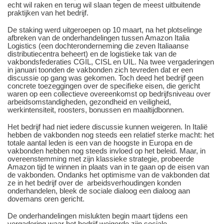
echt wil raken en terug wil slaan tegen de meest uitbuitende
praktijken van het bedrijf.
De staking werd uitgeroepen op 10 maart, na het plotselinge
afbreken van de onderhandelingen tussen Amazon Italia
Logistics (een dochteronderneming die zeven Italiaanse
distributiecentra beheert) en de logistieke tak van de
vakbondsfederaties CGIL, CISL en UIL. Na twee vergaderingen
in januari toonden de vakbonden zich tevreden dat er een
discussie op gang was gekomen. Toch deed het bedrijf geen
concrete toezeggingen over de specifieke eisen, die gericht
waren op een collectieve overeenkomst op bedrijfsniveau over
arbeidsomstandigheden, gezondheid en veiligheid,
werkintensiteit, roosters, bonussen en maaltijdbonnen.
Het bedrijf had niet iedere discussie kunnen weigeren. In Italië
hebben de vakbonden nog steeds een relatief sterke macht: het
totale aantal leden is een van de hoogste in Europa en de
vakbonden hebben nog steeds invloed op het beleid. Maar, in
overeenstemming met zijn klassieke strategie, probeerde
Amazon tijd te winnen in plaats van in te gaan op de eisen van
de vakbonden. Ondanks het optimisme van de vakbonden dat
ze in het bedrijf over de arbeidsverhoudingen konden
onderhandelen, bleek de sociale dialoog een dialoog aan
dovemans oren gericht.
De onderhandelingen mislukten begin maart tijdens een
vergadering waar het bedrijf weigerde zijn sociale