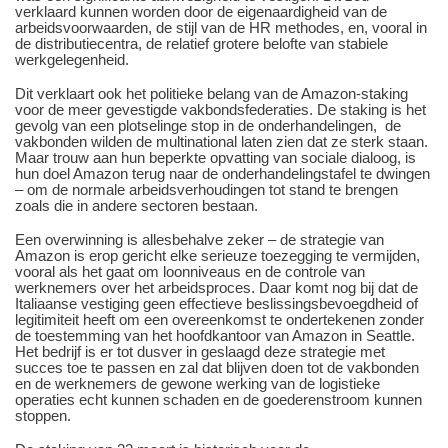
verklaard kunnen worden door de eigenaardigheid van de
arbeidsvoorwaarden, de stijl van de HR methodes, en, vooral in
de distributiecentra, de relatief grotere belofte van stabiele
werkgelegenheid.
Dit verklaart ook het politieke belang van de Amazon-staking
voor de meer gevestigde vakbondsfederaties. De staking is het
gevolg van een plotselinge stop in de onderhandelingen, de
vakbonden wilden de multinational laten zien dat ze sterk staan.
Maar trouw aan hun beperkte opvatting van sociale dialoog, is
hun doel Amazon terug naar de onderhandelingstafel te dwingen
– om de normale arbeidsverhoudingen tot stand te brengen
zoals die in andere sectoren bestaan.
Een overwinning is allesbehalve zeker – de strategie van
Amazon is erop gericht elke serieuze toezegging te vermijden,
vooral als het gaat om loonniveaus en de controle van
werknemers over het arbeidsproces. Daar komt nog bij dat de
Italiaanse vestiging geen effectieve beslissingsbevoegdheid of
legitimiteit heeft om een overeenkomst te ondertekenen zonder
de toestemming van het hoofdkantoor van Amazon in Seattle.
Het bedrijf is er tot dusver in geslaagd deze strategie met
succes toe te passen en zal dat blijven doen tot de vakbonden
en de werknemers de gewone werking van de logistieke
operaties echt kunnen schaden en de goederenstroom kunnen
stoppen.