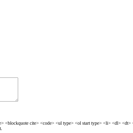
> <blockquote cite> <code> <ul type> <ol start type> <li> <dl> <dt>
t.