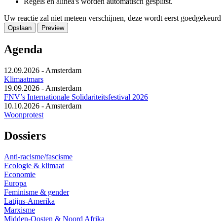
Regels en alinea's worden automatisch gesplitst.
Uw reactie zal niet meteen verschijnen, deze wordt eerst goedgekeurd
Agenda
12.09.2026
-
Amsterdam
Klimaatmars
19.09.2026
-
Amsterdam
FNV’s Internationale Solidariteitsfestival 2026
10.10.2026
-
Amsterdam
Woonprotest
Dossiers
Anti-racisme/fascisme
Ecologie & klimaat
Economie
Europa
Feminisme & gender
Latijns-Amerika
Marxisme
Midden-Oosten & Noord Afrika