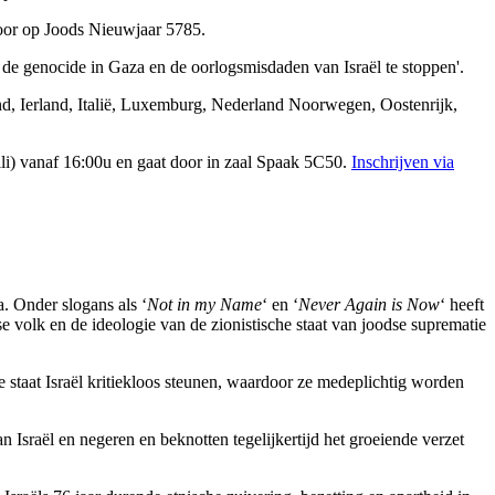
door op Joods Nieuwjaar 5785.
 de genocide in Gaza en de oorlogsmisdaden van Israël te stoppen'.
nd, Ierland, Italië, Luxemburg, Nederland Noorwegen, Oostenrijk,
i) vanaf 16:00u en gaat door in zaal Spaak 5C50.
Inschrijven via
. Onder slogans als ‘
Not in my Name
‘ en ‘
Never Again is Now
‘ heeft
 volk en de ideologie van de zionistische staat van joodse suprematie
 staat Israël kritiekloos steunen, waardoor ze medeplichtig worden
 Israël en negeren en beknotten tegelijkertijd het groeiende verzet