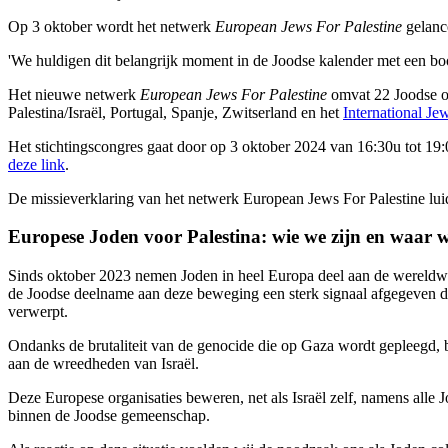
Op 3 oktober wordt het netwerk
European Jews For Palestine
gelance
'We huldigen dit belangrijk moment in de Joodse kalender met een boo
Het nieuwe netwerk
European Jews For Palestine
omvat 22 Joodse or
Palestina/Israël, Portugal, Spanje, Zwitserland en het
International Je
Het stichtingscongres gaat door op 3 oktober 2024 van 16:30u tot 1
deze link
.
De missieverklaring van het netwerk European Jews For Palestine luidt
Europese Joden voor Palestina: wie we zijn en waar 
Sinds oktober 2023 nemen Joden in heel Europa deel aan de wereldwij
de Joodse deelname aan deze beweging een sterk signaal afgegeven dat
verwerpt.
Ondanks de brutaliteit van de genocide die op Gaza wordt gepleegd, b
aan de wreedheden van Israël.
Deze Europese organisaties beweren, net als Israël zelf, namens alle 
binnen de Joodse gemeenschap.