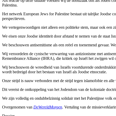
Als reactie op deze situatie voelden wij de noodzaak ons als Joden col
Palestina.
Het netwerk European Jews for Palestine bestaat uit talrijke Joodse co
perspectieven.
We vertegenwoordigen niet alleen een politieke stem, maar ook een z
We eisen onze Joodse identiteit door afstand te nemen van de staat Isr
We beschouwen antisemitisme als een reëel en toenemend gevaar. We 
Wij veroordelen de cynische verwarring van antizionisme met antisem
Remembrance Alliance (IHRA), die kritiek op Israël het zwijgen wil 
Wij beschouwen de wreedheid van Israëls voortdurende onderdrukking v
wordt bedreigd door het bestaan van Israël als Joodse etnocratie.
Onze strijd is nauw verbonden met de strijd tegen islamofobie en all
Dit vereist de ontkoppeling van het Jodendom van de koloniale doctrine
We zijn volledig en ondubbelzinnig solidair met het Palestijnse volk e
Overgenomen van
DeWereldMorgen
.
Vertaling van de missieverklari
Dossier