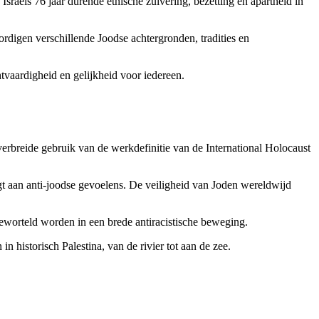
Israëls 76 jaar durende etnische zuivering, bezetting en apartheid in
ordigen verschillende Joodse achtergronden, tradities en
vaardigheid en gelijkheid voor iedereen.
rbreide gebruik van de werkdefinitie van de International Holocaust
gt aan anti-joodse gevoelens. De veiligheid van Joden wereldwijd
geworteld worden in een brede antiracistische beweging.
 historisch Palestina, van de rivier tot aan de zee.