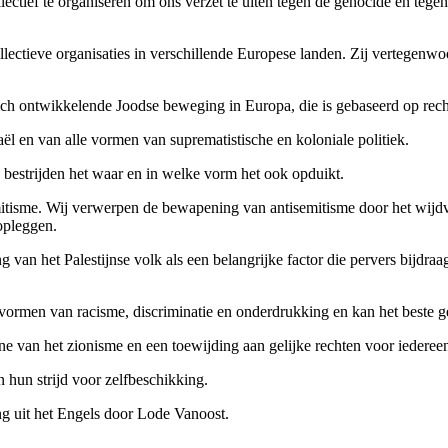
lectief te organiseren om ons verzet te uiten tegen de genocide en tegen 
llectieve organisaties in verschillende Europese landen. Zij vertegenwo
ich ontwikkelende Joodse beweging in Europa, die is gebaseerd op recht
aël en van alle vormen van suprematistische en koloniale politiek.
bestrijden het waar en in welke vorm het ook opduikt.
itisme. Wij verwerpen de bewapening van antisemitisme door het wijdve
opleggen.
an het Palestijnse volk als een belangrijke factor die pervers bijdraa
e vormen van racisme, discriminatie en onderdrukking en kan het beste 
 van het zionisme en een toewijding aan gelijke rechten voor iedereen in
n hun strijd voor zelfbeschikking.
ng uit het Engels door Lode Vanoost.