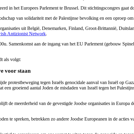
erd in het Europees Parlement te Brussel. Dit stichtingscongres gaat 
dschap van solidariteit met de Palestijnse bevolking en een oproep om
ganisaties uit België, Denemarken, Finland, Groot-Brittannië, Duitsla
wish Antizionist Network
.
9:00u. Samenkomst aan de ingang van het EU Parlement (gebouw Spinell
 als volgt:
we voor staan
de protestbeweging tegen Israëls genocidale aanval van Israël op Gaza
 een groeiend aantal Joden de misdaden van Israël tegen het Palestijnse
lijft de meerderheid van de gevestigde Joodse organisaties in Europa de
Joden te spreken, betrekken zo andere Joodse Europeanen in de acties van