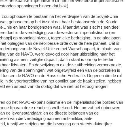
het Amerikaanse imperialisme binnen het Westerse imperialistische
estonden spanningen binnen dat blok).
 zou ophouden te bestaan na het verdwijnen van de Sovjet-Unie
was gebaseerd op het inzicht dat haar bestaansreden de Koude
et-Unie en haar bondgenoten was. Maar dat was slechts een deel
ere doel is de verdediging van de westerse imperialistische (en
chappij op mondiaal niveau, tegen elke bedreiging. In de afgelopen
het opleggen van de neoliberale orde over de hele planeet. Dat is
ndergang van de Sovjet-Unie en het Warschaupact, in plaats van
inding van de NAVO, werd gevolgd door haar uitbreiding naar het
niëring als een 'veiligheidspact', dat in staat is om op te treden
haar lidstaten. En de wrijvingen die deze uitbreiding veroorzaakte,
gering van de spanningen, wat ongetwijfeld een van de oorzaken is
ict tussen de NAVO en de Russische Federatie. Degenen die de rol
in de voorbereiding van het conflict aan de kaak stellen, hebben
jfeld een aspect van de oorlog dat we niet uit het oog mogen
ren op het NAVO-expansionisme en de imperialistische politiek van
ene lijn van deze reactie is welbekend. Het omvat het opbouwen
van de levensstandaard en de directe belangen van de
len van die verdediging aan een anti-militair, anti-
leid, terwijl we strijden om die beweging een steeds duidelijker