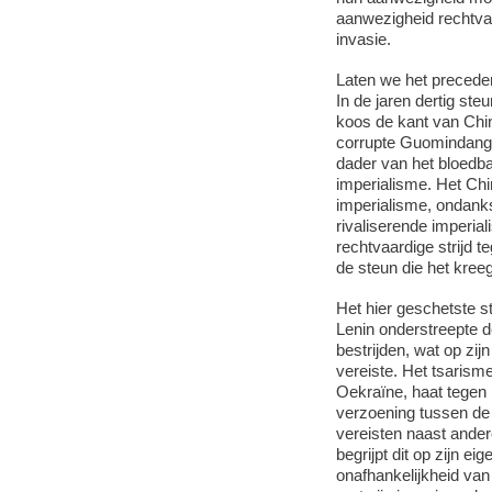
aanwezigheid rechtvaar
invasie.
Laten we het preceden
In de jaren dertig ste
koos de kant van Chin
corrupte Guomindang-
dader van het bloedba
imperialisme. Het Chi
imperialisme, ondanks
rivaliserende imperia
rechtvaardige strijd 
de steun die het kreeg
Het hier geschetste s
Lenin onderstreepte 
bestrijden, wat op zij
vereiste. Het tsarisme
Oekraïne, haat tegen
verzoening tussen de
vereisten naast ander
begrijpt dit op zijn e
onafhankelijkheid van