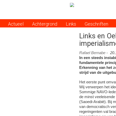
Actueel
Achtergrond
Links
Geschriften
Menu
Links en Oek
imperialism
Rafael Bernabe
-
20.
In een steeds instab
fundamentele princi
Erkenning van het z
strijd van de uitgeb
Het eerste punt omvat
Wij verwerpen het ide
Sommige NAVO-leden (
de minst veeleisende
(Saoedi-Arabië). Bij
van democratisch ver
regeringenten val br