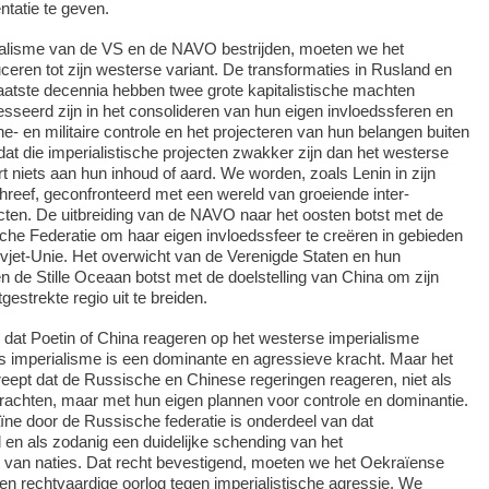
ëntatie te geven.
alisme van de VS en de NAVO bestrijden, moeten we het
uceren tot zijn westerse variant. De transformaties in Rusland en
aatste decennia hebben twee grote kapitalistische machten
esseerd zijn in het consolideren van hun eigen invloedssferen en
e- en militaire controle en het projecteren van hun belangen buiten
dat die imperialistische projecten zwakker zijn dan het westerse
t niets aan hun inhoud of aard. We worden, zoals Lenin in zijn
hreef, geconfronteerd met een wereld van groeiende inter-
licten. De uitbreiding van de NAVO naar het oosten botst met de
he Federatie om haar eigen invloedssfeer te creëren in gebieden
vjet-Unie. Het overwicht van de Verenigde Staten en hun
n de Stille Oceaan botst met de doelstelling van China om zijn
tgestrekte regio uit te breiden.
dat Poetin of China reageren op het westerse imperialisme
s imperialisme is een dominante en agressieve kracht. Maar het
eept dat de Russische en Chinese regeringen reageren, niet als
 krachten, maar met hun eigen plannen voor controle en dominantie.
ne door de Russische federatie is onderdeel van dat
d en als zodanig een duidelijke schending van het
t van naties. Dat recht bevestigend, moeten we het Oekraïense
en rechtvaardige oorlog tegen imperialistische agressie. We