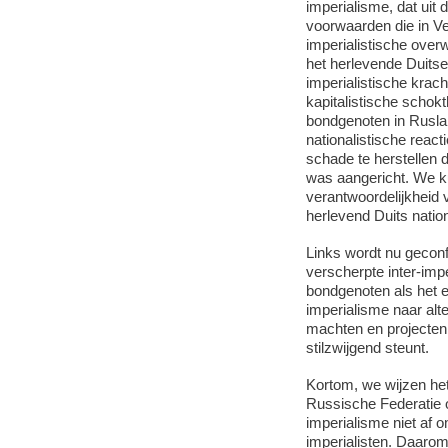
imperialisme, dat uit
voorwaarden die in Ve
imperialistische over
het herlevende Duitse 
imperialistische krac
kapitalistische schok
bondgenoten in Rusla
nationalistische reac
schade te herstellen 
was aangericht. We ku
verantwoordelijkheid v
herlevend Duits nation
Links wordt nu geconf
verscherpte inter-impe
bondgenoten als het en
imperialisme naar alte
machten en projecten, 
stilzwijgend steunt.
Kortom, we wijzen he
Russische Federatie o
imperialisme niet af o
imperialisten. Daaro