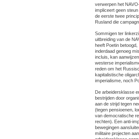
verwerpen het NAVO-
impliceert geen steu
de eerste twee princ
Rusland die campagne
Sommigen ter linkerzi
uitbreiding van de N
heeft Poetin betoogd,
inderdaad genoeg mis
incluis, kan aanwijze
westerse imperialism
reden om het Russisc
kapitalistische oliga
imperialisme, noch Po
De arbeidersklasse 
bestrijden door organi
aan de strijd tegen ne
(tegen pensioenen, lo
van democratische re
rechten). Een anti-imp
bewegingen aansluiten
militaire projecten a