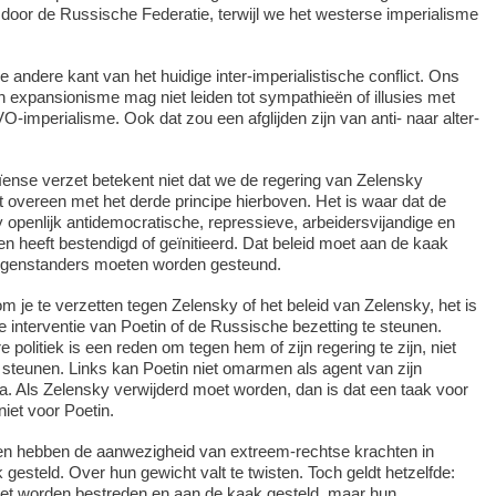
door de Russische Federatie, terwijl we het westerse imperialisme
e andere kant van het huidige inter-imperialistische conflict. Ons
 expansionisme mag niet leiden tot sympathieën of illusies met
O-imperialisme. Ook dat zou een afglijden zijn van anti- naar alter-
ense verzet betekent niet dat we de regering van Zelensky
overeen met het derde principe hierboven. Het is waar dat de
 openlijk antidemocratische, repressieve, arbeidersvijandige en
en heeft bestendigd of geïnitieerd. Dat beleid moet aan de kaak
egenstanders moeten worden gesteund.
m je te verzetten tegen Zelensky of het beleid van Zelensky, het is
e interventie van Poetin of de Russische bezetting te steunen.
e politiek is een reden om tegen hem of zijn regering te zijn, niet
 steunen. Links kan Poetin niet omarmen als agent van zijn
. Als Zelensky verwijderd moet worden, dan is dat een taak voor
iet voor Poetin.
n hebben de aanwezigheid van extreem-rechtse krachten in
gesteld. Over hun gewicht valt te twisten. Toch geldt hetzelfde:
t worden bestreden en aan de kaak gesteld, maar hun