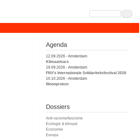
Zoeken
Agenda
12.09.2026
-
Amsterdam
Klimaatmars
19.09.2026
-
Amsterdam
FNV’s Internationale Solidariteitsfestival 2026
10.10.2026
-
Amsterdam
Woonprotest
Dossiers
Anti-racisme/fascisme
Ecologie & klimaat
Economie
Europa