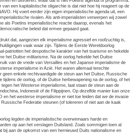
emen en uitvoeren. Maar dat is niet Poetins agenda of programma.
van een kapitalistische oligarchie is dat niet hoe hij reageert op de
AVO. Hij voert eerder zijn eigen imperialistische agenda uit, een
imperialistische rivalen. Als anti-imperialisten verwerpen wij zowel
 als Poetins imperialistische reactie daarop, evenals het
idemocratische beleid dat ermee gepaard gaat.
ukt dat, aangezien elk imperialisme agressief en roofzuchtig is,
uldigingen vaak waar zijn. Tijdens de Eerste Wereldoorlog
al-patriotten het despotische karakter van het tsarisme en hekelde
me het Duitse militarisme. Na de oorlog hekelde het Duitse
ruik van de vrede van Versailles en het Japanse imperialisme de
erse imperialisme in Azië. Het waren allemaal terechte
r geen enkele rechtvaardigde de steun aan het Duitse, Russische
e tijdens de oorlog, of de Duitse herbewapening na de oorlog, of het
tegen het Westerse imperialisme, laat staan de steun aan de
ndochina, Indonesië of de Filippijnen. Op dezelfde manier kan onze
 en het westerse imperialisme er niet toe leiden dat we de invasie
Russische Federatie steunen (of tolereren of niet aan de kaak
orlog legden de imperialistische overwinnaars harde en
rden op aan het verslagen Duitsland. Zoals sommigen toen al
t bij aan de opkomst van een hernieuwd Duits nationalisme en