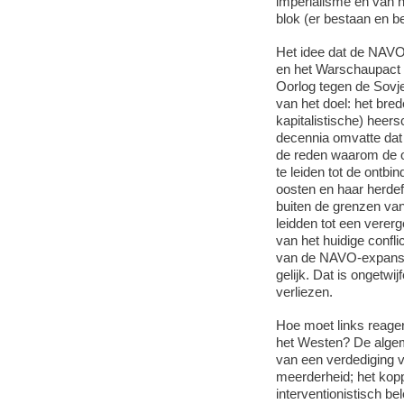
imperialisme en van 
blok (er bestaan en b
Het idee dat de NAVO
en het Warschaupact 
Oorlog tegen de Sovj
van het doel: het bred
kapitalistische) heers
decennia omvatte dat 
de reden waarom de o
te leiden tot de ontb
oosten en haar herdefi
buiten de grenzen van 
leidden tot een verer
van het huidige confl
van de NAVO-expansie 
gelijk. Dat is ongetwi
verliezen.
Hoe moet links reage
het Westen? De algem
van een verdediging 
meerderheid; het koppe
interventionistisch be