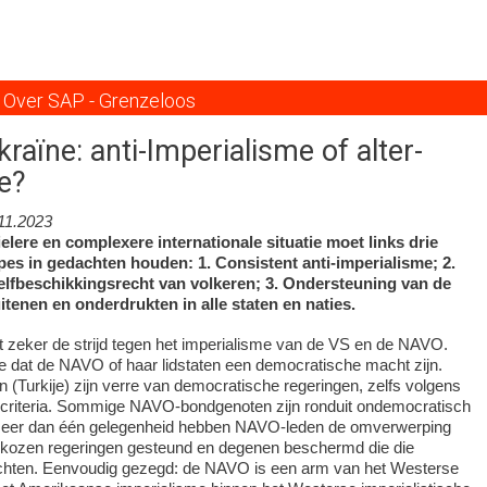
Overslaan
en
naar
de
Over SAP - Grenzeloos
inhoud
gaan
raïne: anti-Imperialisme of alter-
e?
11.2023
ielere en complexere internationale situatie moet links drie
pes in gedachten houden: 1. Consistent anti-imperialisme; 2.
elfbeschikkingsrecht van volkeren; 3. Ondersteuning van de
uitenen en onderdrukten in alle staten en naties.
 zeker de strijd tegen het imperialisme van de VS en de NAVO.
e dat de NAVO of haar lidstaten een democratische macht zijn.
Turkije) zijn verre van democratische regeringen, zelfs volgens
 criteria. Sommige NAVO-bondgenoten zijn ronduit ondemocratisch
 meer dan één gelegenheid hebben NAVO-leden de omverwerping
kozen regeringen gesteund en degenen beschermd die die
achten. Eenvoudig gezegd: de NAVO is een arm van het Westerse