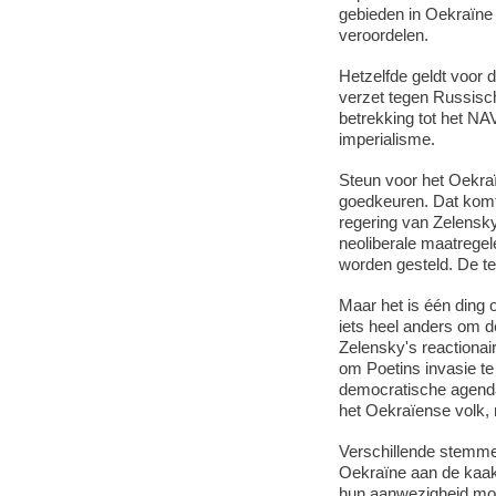
gebieden in Oekraïne 
veroordelen.
Hetzelfde geldt voor d
verzet tegen Russisch
betrekking tot het NAV
imperialisme.
Steun voor het Oekraï
goedkeuren. Dat komt 
regering van Zelensky
neoliberale maatregel
worden gesteld. De t
Maar het is één ding o
iets heel anders om d
Zelensky's reactionair
om Poetins invasie te
democratische agenda
het Oekraïense volk, n
Verschillende stemme
Oekraïne aan de kaak 
hun aanwezigheid moe