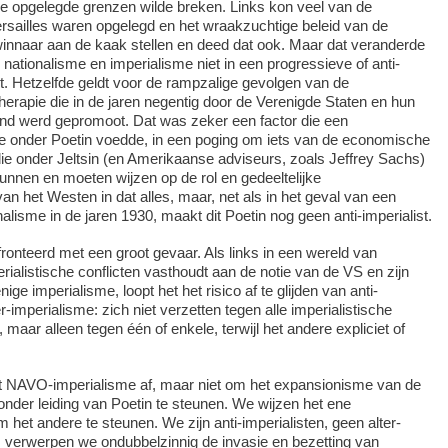
 de opgelegde grenzen wilde breken. Links kon veel van de
rsailles waren opgelegd en het wraakzuchtige beleid van de
winnaar aan de kaak stellen en deed dat ook. Maar dat veranderde
nationalisme en imperialisme niet in een progressieve of anti-
ht. Hetzelfde geldt voor de rampzalige gevolgen van de
therapie die in de jaren negentig door de Verenigde Staten en hun
nd werd gepromoot. Dat was zeker een factor die een
tie onder Poetin voedde, in een poging om iets van de economische
die onder Jeltsin (en Amerikaanse adviseurs, zoals Jeffrey Sachs)
nnen en moeten wijzen op de rol en gedeeltelijke
an het Westen in dat alles, maar, net als in het geval van een
alisme in de jaren 1930, maakt dit Poetin nog geen anti-imperialist.
ronteerd met een groot gevaar. Als links in een wereld van
rialistische conflicten vasthoudt aan de notie van de VS en zijn
ige imperialisme, loopt het het risico af te glijden van anti-
r-imperialisme: zich niet verzetten tegen alle imperialistische
maar alleen tegen één of enkele, terwijl het andere expliciet of
t NAVO-imperialisme af, maar niet om het expansionisme van de
nder leiding van Poetin te steunen. We wijzen het ene
m het andere te steunen. We zijn anti-imperialisten, geen alter-
m verwerpen we ondubbelzinnig de invasie en bezetting van