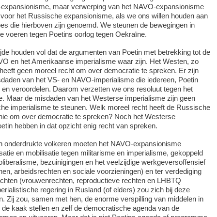
expansionisme, maar verwerping van het NAVO-expansionisme
n voor het Russische expansionisme, als we ons willen houden aan
ipes die hierboven zijn genoemd. We steunen de bewegingen in
 voeren tegen Poetins oorlog tegen Oekraïne.
jde houden vol dat de argumenten van Poetin met betrekking tot de
AVO en het Amerikaanse imperialisme waar zijn. Het Westen, zo
 heeft geen moreel recht om over democratie te spreken. Er zijn
daden van het VS- en NAVO-imperialisme die iedereen, Poetin
n en veroordelen. Daarom verzetten we ons resoluut tegen het
e. Maar de misdaden van het Westerse imperialisme zijn geen
he imperialisme te steunen. Welk moreel recht heeft de Russische
rchie om over democratie te spreken? Noch het Westerse
etin hebben in dat opzicht enig recht van spreken.
en onderdrukte volkeren moeten het NAVO-expansionisme
satie en mobilisatie tegen militarisme en imperialisme, gekoppeld
oliberalisme, bezuinigingen en het veelzijdige werkgeversoffensief
nen, arbeidsrechten en sociale voorzieningen) en ter verdediging
chten (vrouwenrechten, reproductieve rechten en LHBTQ
erialistische regering in Rusland (of elders) zou zich bij deze
. Zij zou, samen met hen, de enorme verspilling van middelen in
an de kaak stellen en zelf de democratische agenda van de