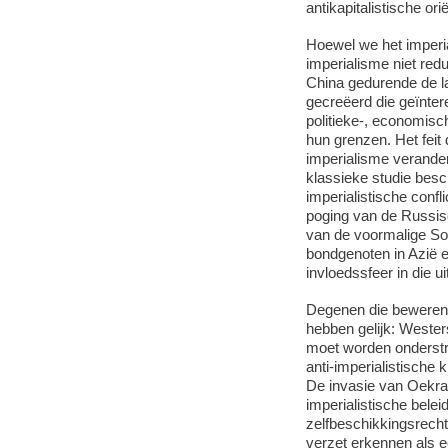
antikapitalistische ori
Hoewel we het imperi
imperialisme niet red
China gedurende de l
gecreëerd die geïnter
politieke-, economisch
hun grenzen. Het feit 
imperialisme verander
klassieke studie besc
imperialistische conf
poging van de Russisc
van de voormalige So
bondgenoten in Azië e
invloedssfeer in die ui
Degenen die beweren 
hebben gelijk: Wester
moet worden onderstr
anti-imperialistische
De invasie van Oekraï
imperialistische belei
zelfbeschikkingsrech
verzet erkennen als e