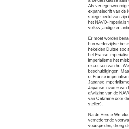
arbeidersklasse aann
Als vertegenwoordiger 
expansiedrift van de N
spiegelbeeld van zijn 
het NAVO-imperialisme
volksvijandige en ant
Er moet worden benadr
hun wederzijdse besch
hekelden Duitse socia
het Franse imperialis
imperialisme het misb
excessen van het West
beschuldigingen. Maa
of Franse imperialism
Japanse imperialisme 
Japanse invasie van I
afwijzing van de NAVO
van Oekraïne door de 
stellen).
Na de Eerste Wereldo
vernederende voorwaa
voorspelden, droeg da