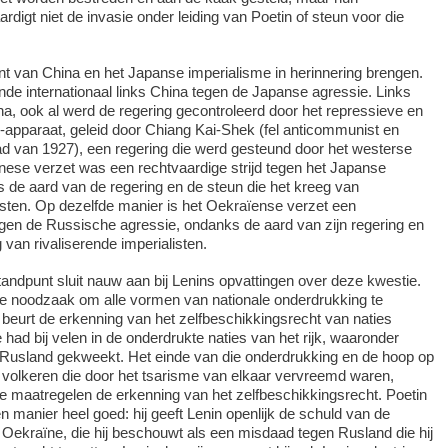
digt niet de invasie onder leiding van Poetin of steun voor die
t van China en het Japanse imperialisme in herinnering brengen.
unde internationaal links China tegen de Japanse agressie. Links
a, ook al werd de regering gecontroleerd door het repressieve en
apparaat, geleid door Chiang Kai-Shek (fel anticommunist en
d van 1927), een regering die werd gesteund door het westerse
nese verzet was een rechtvaardige strijd tegen het Japanse
 de aard van de regering en de steun die het kreeg van
listen. Op dezelfde manier is het Oekraïense verzet een
tegen de Russische agressie, ondanks de aard van zijn regering en
 van rivaliserende imperialisten.
tandpunt sluit nauw aan bij Lenins opvattingen over deze kwestie.
de noodzaak om alle vormen van nationale onderdrukking te
n beurt de erkenning van het zelfbeschikkingsrecht van naties
 had bij velen in de onderdrukte naties van het rijk, waaronder
 Rusland gekweekt. Het einde van die onderdrukking en de hoop op
 volkeren die door het tsarisme van elkaar vervreemd waren,
e maatregelen de erkenning van het zelfbeschikkingsrecht. Poetin
igen manier heel goed: hij geeft Lenin openlijk de schuld van de
 Oekraïne, die hij beschouwt als een misdaad tegen Rusland die hij