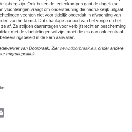
 de ijsberg zijn. Ook buiten de tentenkampen gaat de dagelijkse
 van vluchtelingen vraagt om ondersteuning die nadrukkelijk uitgaat
htelingen vechten niet voor tijdelijk onderdak in afwachting van
anden van herkomst. Dat chantage-aanbod van het vorige en het
 ze af. Ze strijden daarentegen voor verblijfsrecht en bescherming
solidair met de vluchtelingen wil zijn, moet die eis dan ook centraal
ebeheersingsbeleid in de kern aanvallen.
edewerker van Doorbraak. Zie:
www.doorbraak.eu
, onder andere
er migratiepolitiek.
tie
l
E
m
ail