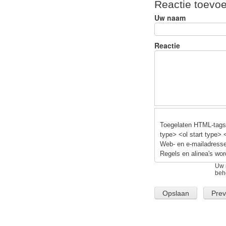
Reactie toevo
e
e
s
Uw naam
b
y
o
Reactie
o
k
Toegelaten HTML-tags:
type> <ol start type> 
Web- en e-mailadresse
Regels en alinea's wor
Uw 
beh