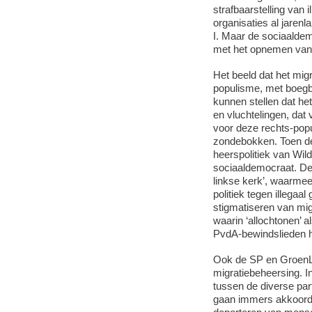
strafbaarstelling van 
organisaties al jaren
I. Maar de sociaaldem
met het opnemen van d
Het beeld dat het mig
populisme, met boegbe
kunnen stellen dat he
en vluchtelingen, dat
voor deze rechts-pop
zondebokken. Toen de 
heerspolitiek van Wil
sociaaldemocraat. De 
linkse kerk’, waarmee 
politiek tegen illega
stigmatiseren van mig
waarin ‘allochtonen’ 
PvdA-bewindslieden 
Ook de SP en GroenL
migratiebeheersing. In
tussen de diverse part
gaan immers akkoord m