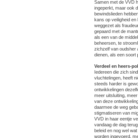
Samen met de VVD heef
ingeperkt, maar ook 
bewindslieden hebben 
kans op veiligheid e
weggezet als fraudeur
gepaard met de mantra
als een van de midde
beheersen, te stroomli
zichzelf van oudsher 
dienen, als een soor
Verdeel en heers-pol
Iedereen die zich sin
vluchtelingen, heeft 
steeds harder is gewo
ontwikkelingen dezelfd
meer uitsluiting, mee
van deze ontwikkelinge
daarmee de weg geba
stigmatiseren van mig
VVD in haar eentje ve
vandaag de dag terug. 
beleid en nog wel wat 
worden ingevoerd, m