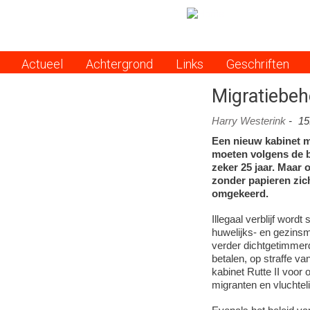
Actueel
Achtergrond
Links
Geschriften
Menu
Migratiebeh
Harry Westerink
-
15
Een nieuw kabinet ma
moeten volgens de b
zeker 25 jaar. Maar
zonder papieren zich
omgekeerd.
Illegaal verblijf wordt
huwelijks- en gezinsm
verder dichtgetimmerd
betalen, op straffe va
kabinet Rutte II voor o
migranten en vluchtel