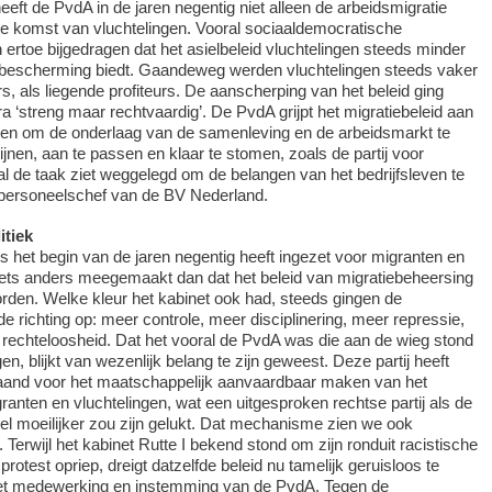
t de PvdA in de jaren negentig niet alleen de arbeidsmigratie
de komst van vluchtelingen. Vooral sociaaldemocratische
ertoe bijgedragen dat het asielbeleid vluchtelingen steeds minder
n bescherming biedt. Gaandeweg werden vluchtelingen steeds vaker
s, als liegende profiteurs. De aanscherping van het beleid ging
 ‘streng maar rechtvaardig’. De PvdA grijpt het migratiebeleid aan
len om de onderlaag van de samenleving en de arbeidsmarkt te
jnen, aan te passen en klaar te stomen, zoals de partij voor
al de taak ziet weggelegd om de belangen van het bedrijfsleven te
t personeelschef van de BV Nederland.
itiek
ds het begin van de jaren negentig heeft ingezet voor migranten en
niets anders meegemaakt dan dat het beleid van migratiebeheersing
rden. Welke kleur het kabinet ook had, steeds gingen de
e richting op: meer controle, meer disciplinering, meer repressie,
r rechteloosheid. Dat het vooral de PvdA was die aan de wieg stond
n, blijkt van wezenlijk belang te zijn geweest. Deze partij heeft
and voor het maatschappelijk aanvaardbaar maken van het
ranten en vluchtelingen, wat een uitgesproken rechtse partij als de
el moeilijker zou zijn gelukt. Dat mechanisme zien we ook
Terwijl het kabinet Rutte I bekend stond om zijn ronduit racistische
protest opriep, dreigt datzelfde beleid nu tamelijk geruisloos te
et medewerking en instemming van de PvdA. Tegen de