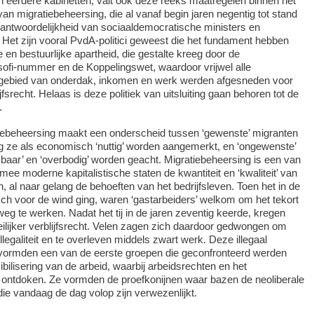
n eerdere kabinetten, valt ook deze reeks maatregelen binnen het
van migratiebeheersing, die al vanaf begin jaren negentig tot stand
antwoordelijkheid van sociaaldemocratische ministers en
 Het zijn vooral PvdA-politici geweest die het fundament hebben
 en bestuurlijke apartheid, die gestalte kreeg door de
et sofi-nummer en de Koppelingswet, waardoor vrijwel alle
 gebied van onderdak, inkomen en werk werden afgesneden voor
srecht. Helaas is deze politiek van uitsluiting gaan behoren tot de
.
tiebeheersing maakt een onderscheid tussen ‘gewenste’ migranten
g ze als economisch ‘nuttig’ worden aangemerkt, en ‘ongewenste’
kbaar’ en ‘overbodig’ worden geacht. Migratiebeheersing is een van
ee moderne kapitalistische staten de kwantiteit en ‘kwaliteit’ van
, al naar gelang de behoeften van het bedrijfsleven. Toen het in de
ch voor de wind ging, waren ‘gastarbeiders’ welkom om het tekort
eg te werken. Nadat het tij in de jaren zeventig keerde, kregen
lijker verblijfsrecht. Velen zagen zich daardoor gedwongen om
illegaliteit en te overleven middels zwart werk. Deze illegaal
ormden een van de eerste groepen die geconfronteerd werden
ibilisering van de arbeid, waarbij arbeidsrechten en het
ntdoken. Ze vormden de proefkonijnen waar bazen de neoliberale
die vandaag de dag volop zijn verwezenlijkt.