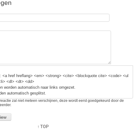
egen
k
 <a href hreflang> <em> <strong> <cite> <blockquote cite> <code> <ul
<li> <dl> <dt> <dd>
n worden automatisch naar links omgezet.
den automatisch gesplitst.
reactie zal niet meteen verschijnen, deze wordt eerst goedgekeurd door de
eerder.
↑ TOP