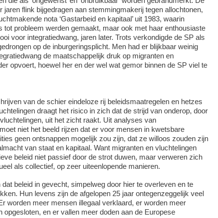
n die als ‘ongewenst’ en ‘onbruikbaar’ worden gebrandmerkt. De
er jaren flink bijgedragen aan stemmingmakerij tegen allochtonen,
ruchtmakende nota ‘Gastarbeid en kapitaal’ uit 1983, waarin
rs tot probleem werden gemaakt, maar ook met haar enthousiaste
oi voor integratiedwang, jaren later. Trots verkondigde de SP als
edrongen op de inburgeringsplicht. Men had er blijkbaar weinig
tegratiedwang de maatschappelijk druk op migranten en
der opvoert, hoewel her en der wel wat gemor binnen de SP viel te
rijven van de schier eindeloze rij beleidsmaatregelen en hetzes
chtelingen draagt het risico in zich dat de strijd van onderop, door
luchtelingen, uit het zicht raakt. Uit analyses van
oet niet het beeld rijzen dat er voor mensen in kwetsbare
ties geen ontsnappen mogelijk zou zijn, dat ze willoos zouden zijn
lmacht van staat en kapitaal. Want migranten en vluchtelingen
sieve beleid niet passief door de strot duwen, maar verweren zich
ueel als collectief, op zeer uiteenlopende manieren.
 dat beleid in gevecht, simpelweg door hier te overleven en te
kken. Hun levens zijn de afgelopen 25 jaar ontegenzeggelijk veel
 Er worden meer mensen illegaal verklaard, er worden meer
n opgesloten, en er vallen meer doden aan de Europese