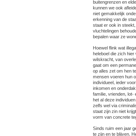
buitengrenzen en elder
kunnen we ook afleide
niet gemakkelijk onde
erkenning van de staa
staat er ook in steekt
vluchtelingen behoude
bepalen waar ze wone
Hoewel flink wat ille
heleboel die zich hier
wilskracht, van overl
gaat om een permanente
op alles zet om hen te
mensen voeren hun ove
individueel, ieder voo
inkomen en onderdak t
familie, vrienden, lo
het al deze individuen
zelfs wel via crimina
staat zijn zin niet kr
vorm van concrete t
Sinds ruim een jaar g
te zijn en te blijven.