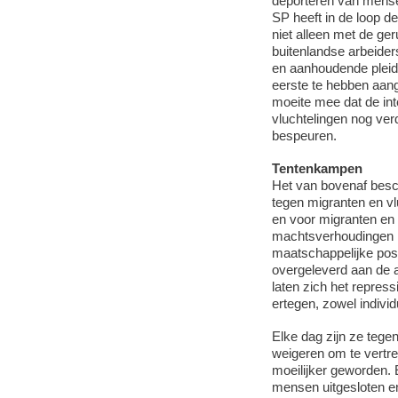
deporteren van mense
SP heeft in de loop d
niet alleen met de ge
buitenlandse arbeide
en aanhoudende pleido
eerste te hebben aang
moeite mee dat de in
vluchtelingen nog ver
bespeuren.
Tentenkampen
Het van bovenaf besch
tegen migranten en vlu
en voor migranten en v
machtsverhoudingen m
maatschappelijke posi
overgeleverd aan de a
laten zich het repres
ertegen, zowel individ
Elke dag zijn ze tegen
weigeren om te vertre
moeilijker geworden.
mensen uitgesloten e