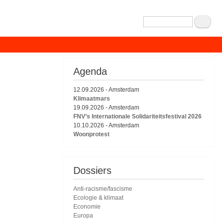
Zoeken
Agenda
12.09.2026
-
Amsterdam
Klimaatmars
19.09.2026
-
Amsterdam
FNV’s Internationale Solidariteitsfestival 2026
10.10.2026
-
Amsterdam
Woonprotest
Dossiers
Anti-racisme/fascisme
Ecologie & klimaat
Economie
Europa