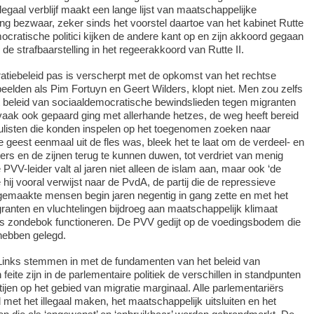
illegaal verblijf maakt een lange lijst van maatschappelijke
lang bezwaar, zeker sinds het voorstel daartoe van het kabinet Rutte
ocratische politici kijken de andere kant op en zijn akkoord gegaan
e strafbaarstelling in het regeerakkoord van Rutte II.
ratiebeleid pas is verscherpt met de opkomst van het rechtse
elden als Pim Fortuyn en Geert Wilders, klopt niet. Men zou zelfs
t beleid van sociaaldemocratische bewindslieden tegen migranten
 vaak ook gepaard ging met allerhande hetzes, de weg heeft bereid
ulisten die konden inspelen op het toegenomen zoeken naar
geest eenmaal uit de fles was, bleek het te laat om de verdeel- en
ders en de zijnen terug te kunnen duwen, tot verdriet van menig
PVV-leider valt al jaren niet alleen de islam aan, maar ook ‘de
hij vooral verwijst naar de PvdA, de partij die de repressieve
al gemaakte mensen begin jaren negentig in gang zette en met het
ranten en vluchtelingen bijdroeg aan maatschappelijk klimaat
als zondebok functioneren. De PVV gedijt op de voedingsbodem die
hebben gelegd.
inks stemmen in met de fundamenten van het beleid van
 feite zijn in de parlementaire politiek de verschillen in standpunten
ijen op het gebied van migratie marginaal. Alle parlementariërs
et het illegaal maken, het maatschappelijk uitsluiten en het