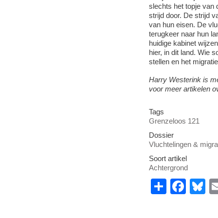
slechts het topje van
strijd door. De strijd
van hun eisen. De vluc
terugkeer naar hun l
huidige kabinet wijzen
hier, in dit land. Wie 
stellen en het migrati
Harry Westerink is m
voor meer artikelen ov
Tags
Grenzeloos 121
Dossier
Vluchtelingen & migra
Soort artikel
Achtergrond
S
F
B
h
a
u
ar
c
e