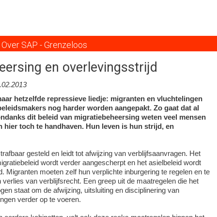
Overslaan
en
naar
de
Over SAP - Grenzeloos
inhoud
gaan
eersing en overlevingsstrijd
.02.2013
ar hetzelfde repressieve liedje: migranten en vluchtelingen
eleidsmakers nog harder worden aangepakt. Zo gaat dat al
 ondanks dit beleid van migratiebeheersing weten veel mensen
 hier toch te handhaven. Hun leven is hun strijd, en
 strafbaar gesteld en leidt tot afwijzing van verblijfsaanvragen. Het
igratiebeleid wordt verder aangescherpt en het asielbeleid wordt
. Migranten moeten zelf hun verplichte inburgering te regelen en te
n verlies van verblijfsrecht. Een greep uit de maatregelen die het
gen staat om de afwijzing, uitsluiting en disciplinering van
ingen verder op te voeren.