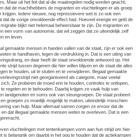
s. Maar uit het feit dat al die maatregelen nodig worden geacht,
n dat de machthebbers de migranten en vluchtelingen er als groep
r krijgen. Iedere nieuwe, nog repressievere wet is zo ook een
t dat de vorige onvoldoende effect had. Hoeveel energie en geld de
, migratie blijkt niet helemaal beheersbaar te zijn. De migranten en
n een vorm van autonomie, dat wil zeggen dat ze uiteindelijk zelf
n en leven.
gaal gemaakte mensen in handen vallen van de staat, zijn er ook een
 weten te handhaven, tegen de verdrukking in. Dat is een uiting van
evingsdrang, en daar heeft de staat onvoldoende antwoord op. Het
 strijd tussen degenen die hier willen blijven en de staat die alles
gen te houden, uit te sluiten en te verwijderen. Illegaal gemaakte
rlevingsstrijd niet georganiseerd als categorie, maar veelal
r zich. Ze proberen de moed erin te houden, controles te ontlopen,
e regelen en te behouden. Daarbij krijgen ze vaak hulp van
t- en landgenoten en soms ook van steungroepen. De staat probeert
 en groepen zo moeilijk mogelijk te maken, uiteindelijk misschien
lisering van hulp. Maar allemaal samen zorgen ze ervoor dat de
ijgt en dat illegaal gemaakte mensen weten te overleven. Dat is een
egenmacht.
even vluchtelingen met tentenkampen vorm aan hun strijd om hier
 Het is belangrijk om daarbij in het oog te houden dat de actiekampen