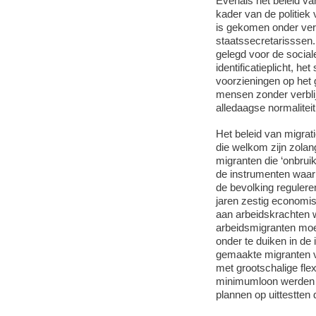
Evenals het beleid va
kader van de politiek 
is gekomen onder ver
staatssecretarisssen.
gelegd voor de sociale
identificatieplicht, h
voorzieningen op het
mensen zonder verblijf
alledaagse normaliteit
Het beleid van migra
die welkom zijn zolan
migranten die ‘onbrui
de instrumenten waarm
de bevolking reguleren
jaren zestig economis
aan arbeidskrachten w
arbeidsmigranten moei
onder te duiken in de 
gemaakte migranten v
met grootschalige flex
minimumloon werden o
plannen op uittestten 