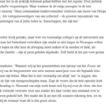
 maar het in de praktijk helemaal gehad hebben met het regime. Over politiek
rschafte vergunningen. Maar wanneer ik als enige passagier in de taxi
le razernij. ‘Onze commandant kinderverkachter (refereert aan incest van Ortega
lt. Als vertegenwoordigers van ons collectief – de grootste taxicentrale van
gunningen van al jullie leden in. Smeerlappen, dat zijn het.’
rker kwijt geraakt, maar wist via voormalige collega’s op de universiteit een
 naar het buitenland vertrokken zijn omdat ze niet langer in Nicaragua willen
oet lopen en elke keer de afweging moet maken of ik meedoe of duik, als
e familie – zijn al jaren geleden afgehaakt. Zelf hield ik het pas voor gezien
itendienst. ‘Wanneer wij op het gemeentehuis een oproep van het
Frente
uit
wij van de burgemeester een serie mensen aanwijzen voor die bepaalde klus.
 zijn belast. Maar het is niet verstandig om altijd ‘nee’ te zeggen, dus
e lijst van stemgerechtigden staan. Zegt de vrouw die de hele operatie leidt
ishouding is. Niemand van mijn werk komt ooit bij mij over de vloer, dus hoe
 ik volstrekt vertrouw over sms zonder het daar verder met niemand over te
soon gedeeld heb. Het maakt dat ik nu met elk scenario rekening hou, tot en
bij de winnaar want dit is één groot circus.