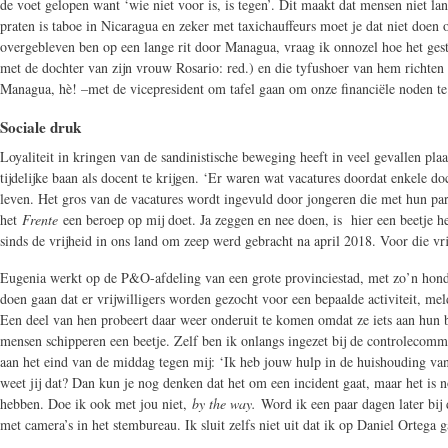
de voet gelopen want ‘wie niet voor is, is tegen’. Dit maakt dat mensen niet la
praten is taboe in Nicaragua en zeker met taxichauffeurs moet je dat niet doen 
overgebleven ben op een lange rit door Managua, vraag ik onnozel hoe het geste
met de dochter van zijn vrouw Rosario: red.) en die tyfushoer van hem richten he
Managua, hè! –met de vicepresident om tafel gaan om onze financiële noden te bes
Sociale druk
Loyaliteit in kringen van de sandinistische beweging heeft in veel gevallen pl
tijdelijke baan als docent te krijgen. ‘Er waren wat vacatures doordat enkele d
leven. Het gros van de vacatures wordt ingevuld door jongeren die met hun par
het
Frente
een beroep op mij doet. Ja zeggen en nee doen, is hier een beetje he
sinds de vrijheid in ons land om zeep werd gebracht na april 2018. Voor die vr
Eugenia werkt op de P&O-afdeling van een grote provinciestad, met zo’n honde
doen gaan dat er vrijwilligers worden gezocht voor een bepaalde activiteit, m
Een deel van hen probeert daar weer onderuit te komen omdat ze iets aan hun b
mensen schipperen een beetje. Zelf ben ik onlangs ingezet bij de controlecommi
aan het eind van de middag tegen mij: ‘Ik heb jouw hulp in de huishouding van
weet jij dat? Dan kun je nog denken dat het om een incident gaat, maar het is 
hebben. Doe ik ook met jou niet,
by the way.
Word ik een paar dagen later bij 
met camera’s in het stembureau. Ik sluit zelfs niet uit dat ik op Daniel Ortega g