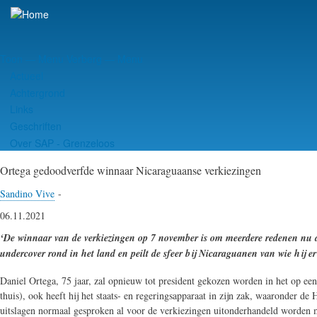
Overslaan
en
naar
de
Toon — Menu
Verberg — Menu
inhoud
Menu
Actueel
gaan
Achtergrond
Links
Geschriften
Over SAP - Grenzeloos
Ortega gedoodverfde winnaar Nicaraguaanse verkiezingen
Sandino Vive
-
06.11.2021
‘De winnaar van de verkiezingen op 7 november is om meerdere redenen nu
undercover rond in het land en peilt de sfeer bij Nicaraguanen van wie hij e
Daniel Ortega, 75 jaar, zal opnieuw tot president gekozen worden in het op een
thuis), ook heeft hij het staats- en regeringsapparaat in zijn zak, waaronder d
uitslagen normaal gesproken al voor de verkiezingen uitonderhandeld worden m