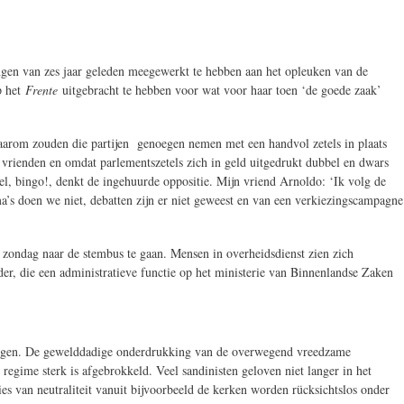
ingen van zes jaar geleden meegewerkt te hebben aan het opleuken van de
p het
Frente
uitgebracht te hebben voor wat voor haar toen ‘de goede zaak’
Waarom zouden die partijen genoegen nemen met een handvol zetels in plaats
n vrienden en omdat parlementszetels zich in geld uitgedrukt dubbel en dwars
wel, bingo!, denkt de ingehuurde oppositie. Mijn vriend Arnoldo: ‘Ik volg de
’s doen we niet, debatten zijn er niet geweest en van een verkiezingscampagne
zondag naar de stembus te gaan. Mensen in overheidsdienst zien zich
er, die een administratieve functie op het ministerie van Binnenlandse Zaken
e zwijgen. De gewelddadige onderdrukking van de overwegend vreedzame
egime sterk is afgebrokkeld. Veel sandinisten geloven niet langer in het
es van neutraliteit vanuit bijvoorbeeld de kerken worden rücksichtslos onder