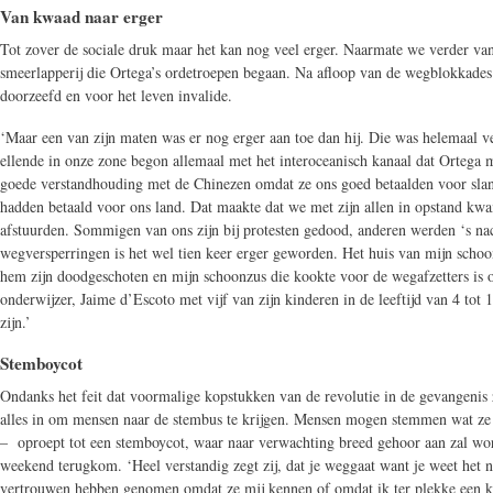
Van kwaad naar erger
Tot zover de sociale druk maar het kan nog veel erger. Naarmate we verder van
smeerlapperij die Ortega’s ordetroepen begaan. Na afloop van de wegblokkades 
doorzeefd en voor het leven invalide.
‘Maar een van zijn maten was er nog erger aan toe dan hij. Die was helemaal ver
ellende in onze zone begon allemaal met het interoceanisch kanaal dat Orteg
goede verstandhouding met de Chinezen omdat ze ons goed betaalden voor slange
hadden betaald voor ons land. Dat maakte dat we met zijn allen in opstand k
afstuurden. Sommigen van ons zijn bij protesten gedood, anderen werden ‘s na
wegversperringen is het wel tien keer erger geworden. Het huis van mijn schoo
hem zijn doodgeschoten en mijn schoonzus die kookte voor de wegafzetters is op
onderwijzer, Jaime d’Escoto met vijf van zijn kinderen in de leeftijd van 4 tot
zijn.’
Stemboycot
Ondanks het feit dat voormalige kopstukken van de revolutie in de gevangenis zi
alles in om mensen naar de stembus te krijgen. Mensen mogen stemmen wat ze wi
– oproept tot een stemboycot, waar naar verwachting breed gehoor aan zal worde
weekend terugkom. ‘Heel verstandig zegt zij, dat je weggaat want je weet het 
vertrouwen hebben genomen omdat ze mij kennen of omdat ik ter plekke een klik