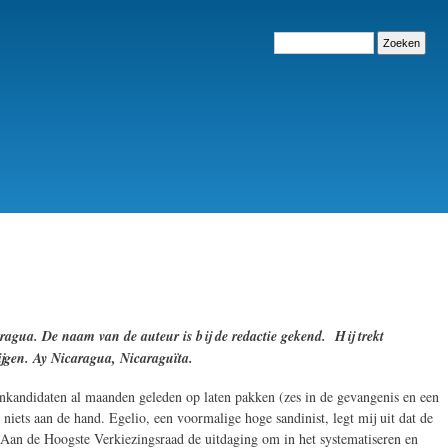
Zoeken
ragua. De naam van de auteur is bij de redactie gekend. Hij trekt
ijgen. Ay Nicaragua, Nicaraguïta.
genkandidaten al maanden geleden op laten pakken (zes in de gevangenis en een
 niets aan de hand. Egelio, een voormalige hoge sandinist, legt mij uit dat de
 Aan de Hoogste Verkiezingsraad de uitdaging om in het systematiseren en