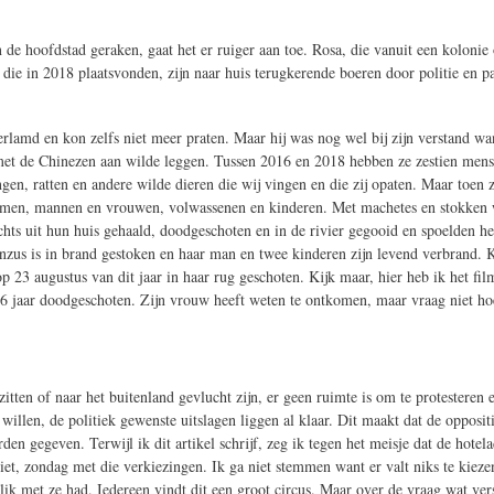
 de hoofdstad geraken, gaat het er ruiger aan toe. Rosa, die vanuit een kolon
die in 2018 plaatsvonden, zijn naar huis terugkerende boeren door politie en 
lamd en kon zelfs niet meer praten. Maar hij was nog wel bij zijn verstand want
a met de Chinezen aan wilde leggen. Tussen 2016 en 2018 hebben ze zestien me
n, ratten en andere wilde dieren die wij vingen en die zij opaten. Maar toen z
wamen, mannen en vrouwen, volwassenen en kinderen. Met machetes en stokken 
chts uit hun huis gehaald, doodgeschoten en in de rivier gegooid en spoelden 
nzus is in brand gestoken en haar man en twee kinderen zijn levend verbrand. K
 23 augustus van dit jaar in haar rug geschoten. Kijk maar, hier heb ik het fi
 16 jaar doodgeschoten. Zijn vrouw heeft weten te ontkomen, maar vraag niet hoe 
tten of naar het buitenland gevlucht zijn, er geen ruimte is om te protesteren 
llen, de politiek gewenste uitslagen liggen al klaar. Dit maakt dat de opposit
n gegeven. Terwijl ik dit artikel schrijf, zeg ik tegen het meisje dat de hote
niet, zondag met die verkiezingen. Ik ga niet stemmen want er valt niks te kie
 met ze had. Iedereen vindt dit een groot circus. Maar over de vraag wat vers