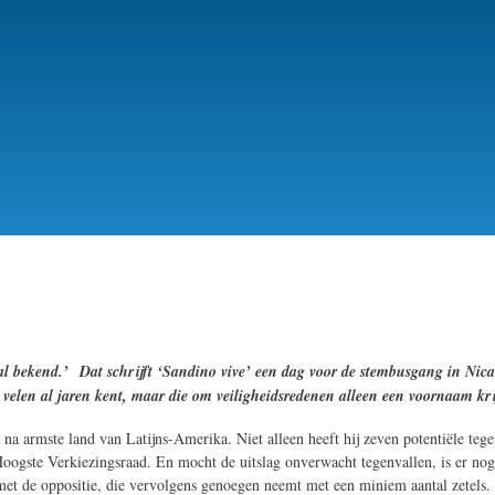
 al bekend.’
Dat schrijft ‘Sandino vive’ een dag voor de stembusgang in Nica
r velen al jaren kent, maar die om veiligheidsredenen alleen een voornaam kr
 na armste land van Latijns-Amerika. Niet alleen heeft hij zeven potentiële te
e Hoogste Verkiezingsraad. En mocht de uitslag onverwacht tegenvallen, is er nog
et de oppositie, die vervolgens genoegen neemt met een miniem aantal zetels.