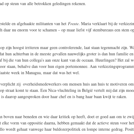
aad op steun van alle betrokken geledingen rekenen.
estelde en afgehaakte militanten van het
Frente
. Maria verklaart bij de verkiez
zich daar nu enorm voor te schamen – op maar liefst vijf stembureaus een stem o
 zijn hoogst irriteren maar geen controlerende, laat staan tegenmacht zijn. 
dat hun achterban in de meeste gevallen nauwelijks groter is dan hun familie e
 af bij die van hun collega’s aan onze kant van de oceaan. Huurlingen? Het zal 
 voor staan, behalve dan voor hun eigen portemonnee. Aan verkiezingsprogramma
laatste week in Managua, maar dat was het wel.
 verplicht zij overheidsmedewerkers om mensen huis aan huis te motiveren om 
traat komt te staan. Een Nica-vluchteling in België vertelt mij dat zijn moed
j is daarop aangesproken door haar chef en is bang haar baan kwijt te raken.
les van boven naar beneden en wie daar kritiek op heeft, doet er goed aan om t
elke vorm van oppositie daarna, hebben gemaakt dat de actieve steun voor het r
llo wordt gehaat vanwege haar buldozerpolitiek en lompe interne gedrag. Positi