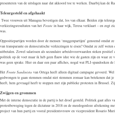
presenteren van de uitslagen naar dat akkoord toe te werken. Daarbij kan de R
Teleurgesteld en afgehaakt
Twee vrouwen uit Managua bevestigen dat, los van elkaar. Beiden zijn teleurg
verkiezingsresultaten van het
Frente
in haar wijk, Teresa verklaart – en zegt 
was.
Oppositiepartijen worden door de mensen ‘muggenpartijen’ genoemd omdat ze op
van transparante en democratische verkiezingen te eisen? Omdat ze zelf weten 
uitbetalen. Zowel salarissen als secundaire arbeidsvoorwaarden steken positief
politiek op de voet maar ik heb geen flauw idee wie de gasten zijn en waar ze
was geen sprake. Hier en daar een paar affiches, nogal wat PLI-spandoeken de 
Het
Frente Sandinista
van Ortega heeft alleen digitaal campagne gevoerd. Wel
gedwongen te gaan stemmen omdat niet stemmen zomaar kan betekenen dat je op s
heeft, hem gevraagd heeft te stoppen met zijn publieke protesten in Brussel. Zi
Zwijgen en grommen
Met de interne democratie in de partij is het droef gesteld. Politiek gaat al
protestbeweging tegen de dictatuur in 2018 en de meedogenloze afrekening met 
project van hun partij en vooral presidentsvrouw en vicepresident Rosario Muri