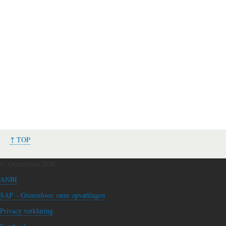
↑ TOP
© Grenzeloos 2026
ANBI
SAP – Grenzeloos: onze opvattingen
Privacy verklaring