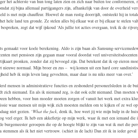
nger het achterste van hun tong laten zien en zich naar buiten toe conformeren,
omdat zij bijna allemaal partijgangers zijn, afhankelijk van door de overheid ve
ld is met mijn chauffeur. Hoewel de man rustig doorrijdt, ontsteekt hij in tota
t hele land ten gronde. Ze stelen alles bij elkaar wat er bij elkaar te stelen va
preken, zegt dat wijf ijskoud ‘Als jullie tot acties overgaan, trek ik de rijver
aats gemaakt voor koele berekening. Aldo is zijn baan als Samsung-servicemedewe
ocenten met pensioen zijn gegaan maar vooral doordat veel universiteitsdocenten
tijkaart pronken, zonder dat zij bevoegd zijn. Dat betekent dat ik op eieren m
t nieuwe normaal. Mijn broer en zus – wij komen uit een hard core sandinistisch
ijheid heb ik mijn leven lang gevochten, maar daar is nu niks meer van over.’
rd mensen in administratieve functies en zeshonderd personeelsleden in de bu
eldt zich niemand. En als ik niemand zeg, is dat ook echt niemand. Dan moeten 
een hebben, voor hun moeder moeten zorgen of vanuit het werk met extra klussen
ssie waar mensen uit mijn wijk zich moesten melden om te kijken of ze wel op d
daag niet gezien. ‘
What the fuck
, denk ik, hoe weet jij wie mijn hulp in de hu
nog veel erger. Ik heb een akkefietje op mijn werk, waar ik met een iemand die
de burgemeester geroepen die op de hoogte blijkt te zijn van wat ik met die per
a stemmen als ik het niet vertrouw. (schiet in de lach) Dan zit ik in ieder geval 