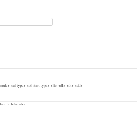
code> <ul type> <ol start type> <li> <dl> <dt> <dd>
door de beheerder.