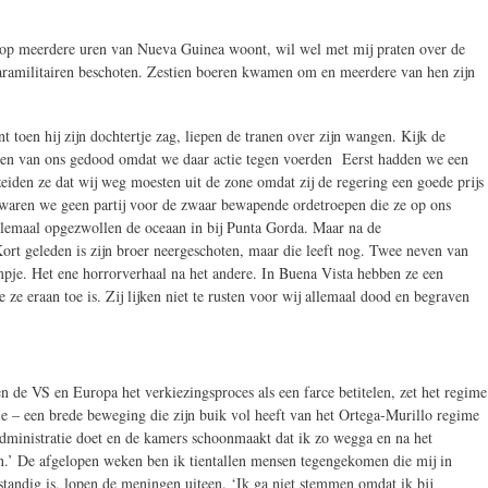
ie op meerdere uren van Nueva Guinea woont, wil wel met mij praten over de
paramilitairen beschoten. Zestien boeren kwamen om en meerdere van hen zijn
 toen hij zijn dochtertje zag, liepen de tranen over zijn wangen. Kijk de
nsen van ons gedood omdat we daar actie tegen voerden Eerst hadden we een
eiden ze dat wij weg moesten uit de zone omdat zij de regering een goede prijs
waren we geen partij voor de zwaar bewapende ordetroepen die ze op ons
helemaal opgezwollen de oceaan in bij Punta Gorda. Maar na de
ort geleden is zijn broer neergeschoten, maar die leeft nog. Twee neven van
lmpje. Het ene horrorverhaal na het andere. In Buena Vista hebben ze een
ze eraan toe is. Zij lijken niet te rusten voor wij allemaal dood en begraven
en de VS en Europa het verkiezingsproces als een farce betitelen, zet het regime
ie – een brede beweging die zijn buik vol heeft van het Ortega-Murillo regime
ladministratie doet en de kamers schoonmaakt dat ik zo wegga en na het
zen.’ De afgelopen weken ben ik tientallen mensen tegengekomen die mij in
tandig is, lopen de meningen uiteen. ‘Ik ga niet stemmen omdat ik bij