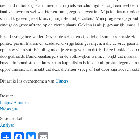
niemand in het krijt sta en niemand mij iets verschuldigd is’, zegt een veeboe
haal van tevoren wel wat bier en rum’, zegt een tweede. ‘Mijn kinderen verdomm
staan. Ik ga een groot kruis op mijn stembiljet zetten.’ Mijn prognose op gro
eindigt op grote afstand op de vierde plaats. Gokken is altijd gevaarlijk, maar
Rest de vraag hoe verder. Gezien de schaal en effectiviteit van de repressie zi
politie, paramilitairen en zesduizend vrijgelaten gevangenen die de orde gaan h
opnieuw vlam vat. Eén ding moet je ze nageven, en dat is dat ze inmiddels doo
doorgedraaide Daniel-aanhangers in de volkswijken wanneer blijkt dat massaal 
bussen in brand stak en huizen van kapitalisten bekladde uit protest tegen de n
opportunisme. Dat maakt dat deze dictatuur vroeg of laat door zijn hoeven zakt.
Dit artikel is overgenomen van
Uitpers
.
Dossier
Latijns-Amerika
Nicaragua
Soort artikel
Analyse
S
Fa
Bl
E