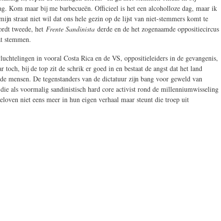
dag. Kom maar bij me barbecueën. Officieel is het een alcoholloze dag, maar ik
n straat niet wil dat ons hele gezin op de lijst van niet-stemmers komt te
wordt tweede, het
Frente Sandinista
derde en de het zogenaamde oppositiecircus
aat stemmen.
vluchtelingen in vooral Costa Rica en de VS, oppositieleiders in de gevangenis,
toch, bij de top zit de schrik er goed in en bestaat de angst dat het land
 de mensen. De tegenstanders van de dictatuur zijn bang voor geweld van
die als voormalig sandinistisch hard core activist rond de millenniumwisseling
geloven niet eens meer in hun eigen verhaal maar steunt die troep uit