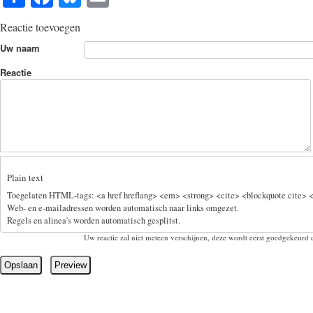
ha
ce
ue
m
Reactie toevoegen
re
bo
sk
ail
Uw naam
ok
y
Reactie
Plain text
Toegelaten HTML-tags: <a href hreflang> <em> <strong> <cite> <blockquote cite> <
Web- en e-mailadressen worden automatisch naar links omgezet.
Regels en alinea's worden automatisch gesplitst.
Uw reactie zal niet meteen verschijnen, deze wordt eerst goedgekeurd 