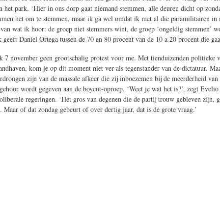
r in het park. ‘Hier in ons dorp gaat niemand stemmen, alle deuren dicht op zon
en het om te stemmen, maar ik ga wel omdat ik met al die paramilitairen in mij
nd van wat ik hoor: de groep niet stemmers wint, de groep ‘ongeldig stemmen’ 
 ik geeft Daniel Ortega tussen de 70 en 80 procent van de 10 a 20 procent die g
e ik 7 november geen grootschalig protest voor me. Met tienduizenden politieke 
andhaven, kom je op dit moment niet ver als tegenstander van de dictatuur. Maar 
rdrongen zijn van de massale afkeer die zij inboezemen bij de meerderheid van
gehoor wordt gegeven aan de boycot-oproep. ‘Weet je wat het is?’, zegt Evelio 
eoliberale regeringen. ‘Het gros van degenen die de partij trouw gebleven zijn, 
 Maar of dat zondag gebeurt of over dertig jaar, dat is de grote vraag.’