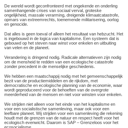
De wereld wordt geconfronteerd met ongekende en onderling
samenhangende crises van sociaal verval, groteske
ongelijkheid, massale verarming, dreigende klimaatcatastrofe,
opmars van extreemrechts, toenemende militarisering, oorlog
en genocide.
Dat alles is geen toeval of alleen het resultaat van hebzucht. Het
is ingebouwd in de logica van kapitalisme. Een systeem dat is
gebouwd op het steven naar winst voor enkelen en uitbuiting
van velen en de planeet.
Verandering is dringend nodig. Radicale alternatieven zijn nodig
om de mensheid te redden van een ecologische catastrofe
zonder precedent in de menselijke geschiedenis.
We hebben een maatschappij nodig met het gemeenschappelijk
bezit van de productiemiddelen en de rijkdom, met
democratische en ecologische planning van de economie, waar
wordt geproduceerd voor de behoeften van de overgrote
meerderheid van de mensen en niet voor winsten voor enkelen.
We strijden niet alleen voor het einde van het kapitalisme en
voor een socialistische samenleving, maar ook voor een
leefbare planeet. Wij strijden voor een samenleving die rekening
houdt met de grenzen van de natuur en respect heeft voor het
ecologisch evenwicht. Daarom is SAP – Grenzeloos voor het
ecosocialisme.