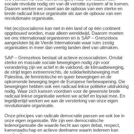
sociale revolutie nodig om van dit verrotte systeem af te komen.
Daarom werken we zowel aan de opbouw van een sterke en
brede radicaal linkse organisatie als aan de opbouw van een
revolutionaire organisatie.
Het (eco)socialisme kan niet in één land of op één continent
opgebouwd worden, maar alleen wereldwijd. Daarom moeten
we ons internationaal organiseren en is SAP – Grenzeloos
aangesloten bij de Vierde Internationale waar ruim zestig
organisaties in meer dan veertig landen deel van uitmaken.
SAP – Grenzeloos bestaat uit actieve ecosocialisten. Omdat
sterke en massale sociale bewegingen nodig zijn voor
verandering zijn we actief in de vakbond, de klimaatbeweging,
de strijd tegen extreemrechts, de solidariteitsbeweging met
Palestina, de feministische en queer bewegingen en de
opkomende beweging tegen de Europese herbewapening. Die
bewegingen hebben ook een radicaal linkse politieke uitdrukking
nodig. Waar zich kansen voordoen voor de gewenste brede
radicaal linkse organisatie werken we actief en loyaal mee. En
tegelijkertijd werken we aan de versterking van onze eigen
revolutionaire organisatie.
Onze principes van radicale democratie passen we ook toe in
onze eigen organisatie. We zijn een democratische
ledenorganisatie die waarde hecht aan open debat, respect,
kameraadschap en actieve deelname waarin iedereen kan