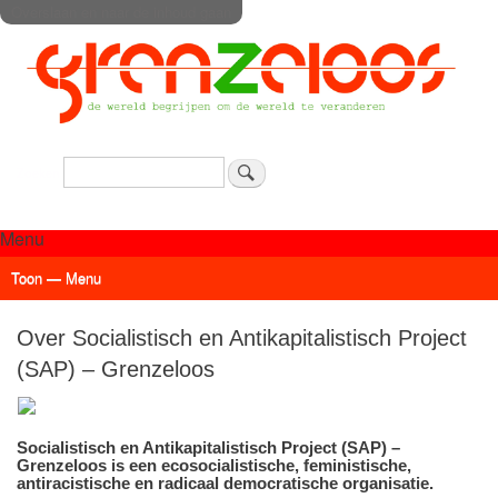
Overslaan en naar de inhoud gaan
Zoeken
Menu
Toon — Menu
Actueel
Achtergrond
Links
Geschriften
Over SAP - Grenzeloos
Over Socialistisch en Antikapitalistisch Project
(SAP) – Grenzeloos
Socialistisch en Antikapitalistisch Project (SAP) –
Grenzeloos is een ecosocialistische, feministische,
antiracistische en radicaal democratische organisatie.