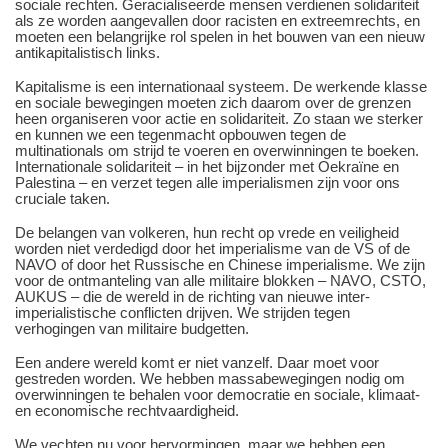
sociale rechten. Geracialiseerde mensen verdienen solidariteit
als ze worden aangevallen door racisten en extreemrechts, en
moeten een belangrijke rol spelen in het bouwen van een nieuw
antikapitalistisch links.
Kapitalisme is een internationaal systeem. De werkende klasse
en sociale bewegingen moeten zich daarom over de grenzen
heen organiseren voor actie en solidariteit. Zo staan we sterker
en kunnen we een tegenmacht opbouwen tegen de
multinationals om strijd te voeren en overwinningen te boeken.
Internationale solidariteit – in het bijzonder met Oekraïne en
Palestina – en verzet tegen alle imperialismen zijn voor ons
cruciale taken.
De belangen van volkeren, hun recht op vrede en veiligheid
worden niet verdedigd door het imperialisme van de VS of de
NAVO of door het Russische en Chinese imperialisme. We zijn
voor de ontmanteling van alle militaire blokken ‒ NAVO, CSTO,
AUKUS – die de wereld in de richting van nieuwe inter-
imperialistische conflicten drijven. We strijden tegen
verhogingen van militaire budgetten.
Een andere wereld komt er niet vanzelf. Daar moet voor
gestreden worden. We hebben massabewegingen nodig om
overwinningen te behalen voor democratie en sociale, klimaat-
en economische rechtvaardigheid.
We vechten nu voor hervormingen, maar we hebben een