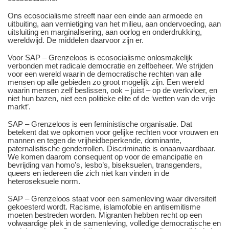
Ons ecosocialisme streeft naar een einde aan armoede en
uitbuiting, aan vernietiging van het milieu, aan ondervoeding, aan
uitsluiting en marginalisering, aan oorlog en onderdrukking,
wereldwijd. De middelen daarvoor zijn er.
Voor SAP – Grenzeloos is ecosocialisme onlosmakelijk
verbonden met radicale democratie en zelfbeheer. We strijden
voor een wereld waarin de democratische rechten van alle
mensen op alle gebieden zo groot mogelijk zijn. Een wereld
waarin mensen zelf beslissen, ook – juist – op de werkvloer, en
niet hun bazen, niet een politieke elite of de ‘wetten van de vrije
markt’.
SAP – Grenzeloos is een feministische organisatie. Dat
betekent dat we opkomen voor gelijke rechten voor vrouwen en
mannen en tegen de vrijheidbeperkende, dominante,
paternalistische genderrollen. Discriminatie is onaanvaardbaar.
We komen daarom consequent op voor de emancipatie en
bevrijding van homo’s, lesbo’s, biseksuelen, transgenders,
queers en iedereen die zich niet kan vinden in de
heteroseksuele norm.
SAP – Grenzeloos staat voor een samenleving waar diversiteit
gekoesterd wordt. Racisme, islamofobie en antisemitisme
moeten bestreden worden. Migranten hebben recht op een
volwaardige plek in de samenleving, volledige democratische en