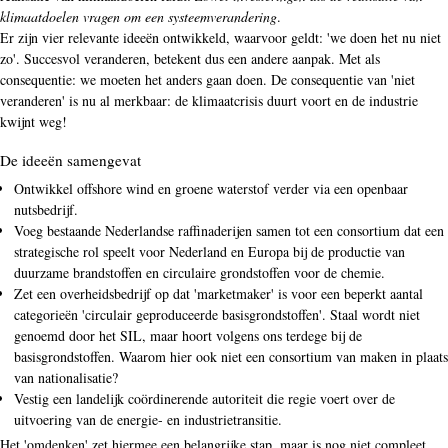
klimaatdoelen vragen om een systeemverandering
.
Er zijn vier relevante ideeën ontwikkeld, waarvoor geldt: 'we doen het nu niet
zo'. Succesvol veranderen, betekent dus een andere aanpak. Met als
consequentie: we moeten het anders gaan doen. De consequentie van 'niet
veranderen' is nu al merkbaar: de klimaatcrisis duurt voort en de industrie
kwijnt weg!
De ideeën samengevat
Ontwikkel offshore wind en groene waterstof verder via een openbaar
nutsbedrijf.
Voeg bestaande Nederlandse raffinaderijen samen tot een consortium dat een
strategische rol speelt voor Nederland en Europa bij de productie van
duurzame brandstoffen en circulaire grondstoffen voor de chemie.
Zet een overheidsbedrijf op dat 'marketmaker' is voor een beperkt aantal
categorieën 'circulair geproduceerde basisgrondstoffen'. Staal wordt niet
genoemd door het SIL, maar hoort volgens ons terdege bij de
basisgrondstoffen. Waarom hier ook niet een consortium van maken in plaats
van nationalisatie?
Vestig een landelijk coördinerende autoriteit die regie voert over de
uitvoering van de energie- en industrietransitie.
Het 'omdenken' zet hiermee een belangrijke stap, maar is nog niet compleet.