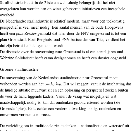
Staalindustrie is ook in de 21ste eeuw dusdanig belangrijk dat het niet
overgelaten kan worden aan op winst gebaseerde initiatieven een incapabele
overheid.
De Nederlandse staalindustrie is relatief modern, maar voor een toekomstig
perspectief is veel meer nodig. Een aantal mensen van de oude Hoogovens
heeft een
plan Zeester
gemaakt dat later door de FNV omgevormd is tot een
plan Groenstaal. Roel Berghuis, oud-FNV bestuurder van Tata, verdient het
dat zijn betrokkenheid genoemd wordt.
De discussie over de omvorming naar Groenstaal is al een aantal jaren oud.
Webzine Solidariteit heeft eraan deelgenomen en heeft een dossier opgesteld.
Groene staalindustrie
De omvorming van de Nederlandse staalindustrie naar Groenstaal moet
verbonden worden aan het
omdenken
. Dat wil zeggen: vanuit de inschatting dat
de huidige situatie muurvast zit en een oplossing en perspectief zoeken buiten
de voor de hand liggende kaders. Vanuit de vraag wat mogelijk en wat
maatschappelijk nodig is, kan dat omdenken geconcretiseerd worden (zie
Groenstaalplus). Er is echter een verdere uitwerking nodig, omdenken en
omvormen vormen een proces.
De verleiding om in traditionele zin te denken – nationalisatie en waterstof uit