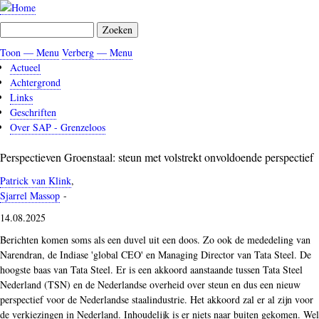
Overslaan
en
Zoeken
naar
de
Toon — Menu
Verberg — Menu
Menu
inhoud
Actueel
gaan
Achtergrond
Links
Geschriften
Over SAP - Grenzeloos
Perspectieven Groenstaal: steun met volstrekt onvoldoende perspectief
Patrick van Klink
,
Sjarrel Massop
-
14.08.2025
Berichten komen soms als een duvel uit een doos. Zo ook de mededeling van
Narendran, de Indiase 'global CEO' en Managing Director van Tata Steel. De
hoogste baas van Tata Steel. Er is een akkoord aanstaande tussen Tata Steel
Nederland (TSN) en de Nederlandse overheid over steun en dus een nieuw
perspectief voor de Nederlandse staalindustrie. Het akkoord zal er al zijn voor
de verkiezingen in Nederland. Inhoudelijk is er niets naar buiten gekomen. Wel