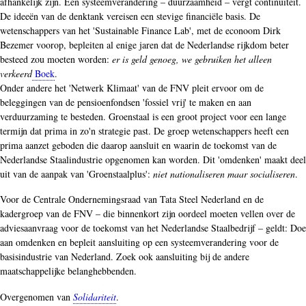
afhankelijk zijn. Een systeemverandering – duurzaamheid – vergt continuïteit.
De ideeën van de denktank vereisen een stevige financiële basis. De
wetenschappers van het 'Sustainable Finance Lab', met de econoom Dirk
Bezemer voorop, bepleiten al enige jaren dat de Nederlandse rijkdom beter
besteed zou moeten worden:
er is geld genoeg, we gebruiken het alleen
verkeerd
Boek
.
Onder andere het 'Netwerk Klimaat' van de FNV pleit ervoor om de
beleggingen van de pensioenfondsen 'fossiel vrij' te maken en aan
verduurzaming te besteden. Groenstaal is een groot project voor een lange
termijn dat prima in zo'n strategie past. De groep wetenschappers heeft een
prima aanzet geboden die daarop aansluit en waarin de toekomst van de
Nederlandse Staalindustrie opgenomen kan worden. Dit 'omdenken' maakt deel
uit van de aanpak van 'Groenstaalplus':
niet nationaliseren maar socialiseren
.
Voor de Centrale Ondernemingsraad van Tata Steel Nederland en de
kadergroep van de FNV – die binnenkort zijn oordeel moeten vellen over de
adviesaanvraag voor de toekomst van het Nederlandse Staalbedrijf – geldt: Doe
aan omdenken en bepleit aansluiting op een systeemverandering voor de
basisindustrie van Nederland. Zoek ook aansluiting bij de andere
maatschappelijke belanghebbenden.
Overgenomen van
Solidariteit
.