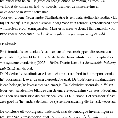
het buitenland halen – is groot en brengt onnodige vertraging mee. Ze
verhoogt de kosten en leidt tot scepsis, wanneer de samenleving er
onvoldoende in wordt betrokken.
Voor een groene Nederlandse Staalindustrie is een waterstoffabriek nodig, vlak
bij het bedrijf. Er is groene stroom nodig voor zo'n fabriek, geproduceerd door
windmolens en/of zonnepanelen. Maar er is meer te doen. Hier aandacht voor
twee andere problemen:
techniek in combinatie met aansturing
en
geld
.
Denktank
Er is inmiddels een denktank van een aantal wetenschappers die recent een
publicatie uitgebracht heeft: De Nederlandse basisindustrie en de implicaties
van systeemverandering (2025 – 2040). Daarin komt het
Sustainable Industry
Lab
(SIL) aan de orde.
De Nederlandse staalindustrie komt echter niet aan bod in het rapport, omdat
het voornamelijk over de energieproductie gaat. De traditionele staalindustrie
is een belangrijke leverancier van energie. De elektriciteitscentrale in Velsen
levert een aanzienlijke bijdrage aan de energievoorziening van West Nederland
en is een basisindustrie die echter heel veel CO2 uitstoot. Het staalbedrijf past
zeer goed in 'het anders denken', de systeemverandering die het SIL voorstaat.
De conclusie uit voorafgaand onderzoek naar de benodigde investeringen en
realisatie van klimaatdoelen luidt:
Zowel investeringen als de realisatie van