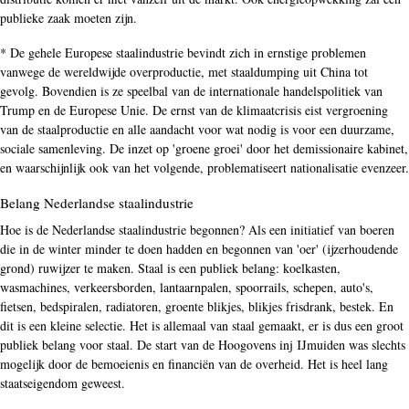
publieke zaak moeten zijn.
* De gehele Europese staalindustrie bevindt zich in ernstige problemen
vanwege de wereldwijde overproductie, met staaldumping uit China tot
gevolg. Bovendien is ze speelbal van de internationale handelspolitiek van
Trump en de Europese Unie. De ernst van de klimaatcrisis eist vergroening
van de staalproductie en alle aandacht voor wat nodig is voor een duurzame,
sociale samenleving. De inzet op 'groene groei' door het demissionaire kabinet,
en waarschijnlijk ook van het volgende, problematiseert nationalisatie evenzeer.
Belang Nederlandse staalindustrie
Hoe is de Nederlandse staalindustrie begonnen? Als een initiatief van boeren
die in de winter minder te doen hadden en begonnen van 'oer' (ijzerhoudende
grond) ruwijzer te maken. Staal is een publiek belang: koelkasten,
wasmachines, verkeersborden, lantaarnpalen, spoorrails, schepen, auto's,
fietsen, bedspiralen, radiatoren, groente blikjes, blikjes frisdrank, bestek. En
dit is een kleine selectie. Het is allemaal van staal gemaakt, er is dus een groot
publiek belang voor staal. De start van de Hoogovens inj IJmuiden was slechts
mogelijk door de bemoeienis en financiën van de overheid. Het is heel lang
staatseigendom geweest.