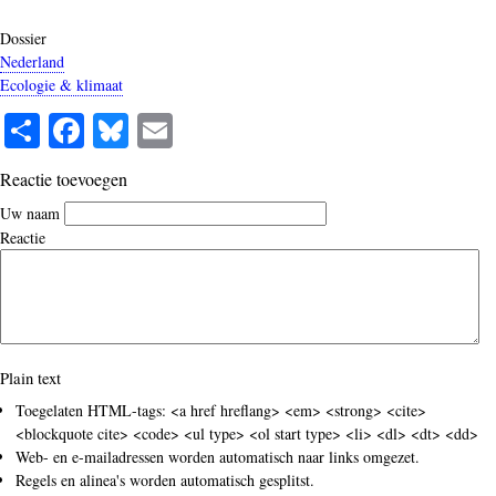
Dossier
Nederland
Ecologie & klimaat
S
Fa
Bl
E
ha
ce
ue
m
Reactie toevoegen
re
bo
sk
ail
Uw naam
ok
y
Reactie
Plain text
Toegelaten HTML-tags: <a href hreflang> <em> <strong> <cite>
<blockquote cite> <code> <ul type> <ol start type> <li> <dl> <dt> <dd>
Web- en e-mailadressen worden automatisch naar links omgezet.
Regels en alinea's worden automatisch gesplitst.