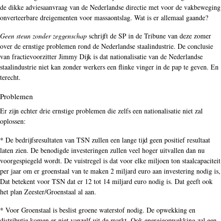
de dikke adviesaanvraag van de Nederlandse directie met voor de vakbeweging
onverteerbare dreigementen voor massaontslag. Wat is er allemaal gaande?
Geen steun zonder zeggenschap
schrijft de SP in de Tribune van deze zomer
over de ernstige problemen rond de Nederlandse staalindustrie. De conclusie
van fractievoorzitter Jimmy Dijk is dat nationalisatie van de Nederlandse
staalindustrie niet kan zonder werkers een flinke vinger in de pap te geven. En
terecht.
Problemen
Er zijn echter drie ernstige problemen die zelfs een nationalisatie niet zal
oplossen:
* De bedrijfsresultaten van TSN zullen een lange tijd geen positief resultaat
laten zien. De benodigde investeringen zullen veel hoger uitvallen dan nu
voorgespiegeld wordt. De vuistregel is dat voor elke miljoen ton staalcapaciteit
per jaar om er groenstaal van te maken 2 miljard euro aan investering nodig is,
Dat betekent voor TSN dat er 12 tot 14 miljard euro nodig is. Dat geeft ook
het plan Zeester/Groenstaal al aan.
* Voor Groenstaal is beslist groene waterstof nodig. De opwekking en
distributie komen er niet vanzelf uit de markt. Ook energieopwekking zal een