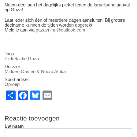
Neem deel aan het dagelijks picket tegen de Israelische aanval
op Gaza!
Laat ieder zich één of meerdere dagen aansluiten! Bij grotere
deelname kunnen de tijden worden opgerekt.
Meld je aan via
gazavrijnu@outlook.com
Tags
Picketactie Gaza
Dossier
Midden-Oosten & Noord Afrika
Soort artikel
Oproep
S
F
Bl
E
h
a
u
m
ar
c
e
ail
Reactie toevoegen
e
e
sk
Uw naam
b
y