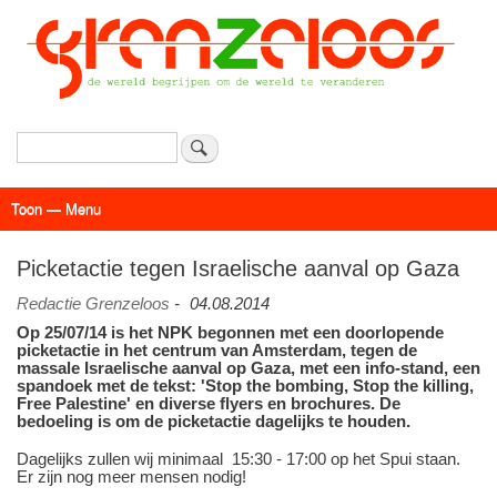
Overslaan
en
naar
de
inhoud
gaan
Zoeken
Toon — Menu
Menu
Actueel
Achtergrond
Links
Geschriften
Over SAP - Grenzeloos
Picketactie tegen Israelische aanval op Gaza
Redactie Grenzeloos
-
04.08.2014
Op 25/07/14 is het NPK begonnen met een doorlopende
picketactie in het centrum van Amsterdam, tegen de
massale Israelische aanval op Gaza, met een info-stand, een
spandoek met de tekst: 'Stop the bombing, Stop the killing,
Free Palestine' en diverse flyers en brochures. De
bedoeling is om de picketactie dagelijks te houden.
Dagelijks zullen wij minimaal 15:30 - 17:00 op het Spui staan.
Er zijn nog meer mensen nodig!