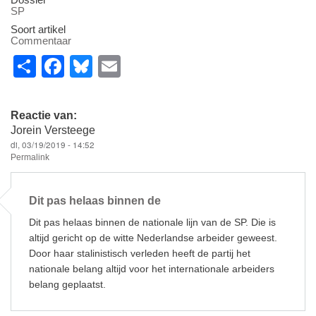
SP
Soort artikel
Commentaar
S
F
Bl
E
h
a
u
m
ar
c
e
ail
Reactie van:
e
e
sk
Jorein Versteege
di, 03/19/2019 - 14:52
b
y
Permalink
o
o
Dit pas helaas binnen de
k
Dit pas helaas binnen de nationale lijn van de SP. Die is
altijd gericht op de witte Nederlandse arbeider geweest.
Door haar stalinistisch verleden heeft de partij het
nationale belang altijd voor het internationale arbeiders
belang geplaatst.