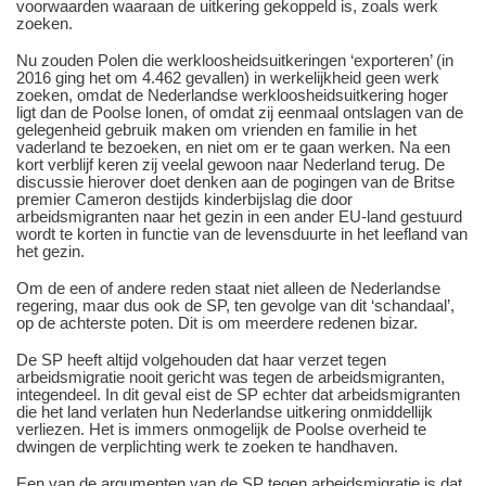
voorwaarden waaraan de uitkering gekoppeld is, zoals werk
zoeken.
Nu zouden Polen die werkloosheidsuitkeringen ‘exporteren’ (in
2016 ging het om 4.462 gevallen) in werkelijkheid geen werk
zoeken, omdat de Nederlandse werkloosheidsuitkering hoger
ligt dan de Poolse lonen, of omdat zij eenmaal ontslagen van de
gelegenheid gebruik maken om vrienden en familie in het
vaderland te bezoeken, en niet om er te gaan werken. Na een
kort verblijf keren zij veelal gewoon naar Nederland terug. De
discussie hierover doet denken aan de pogingen van de Britse
premier Cameron destijds kinderbijslag die door
arbeidsmigranten naar het gezin in een ander EU-land gestuurd
wordt te korten in functie van de levensduurte in het leefland van
het gezin.
Om de een of andere reden staat niet alleen de Nederlandse
regering, maar dus ook de SP, ten gevolge van dit ‘schandaal’,
op de achterste poten. Dit is om meerdere redenen bizar.
De SP heeft altijd volgehouden dat haar verzet tegen
arbeidsmigratie nooit gericht was tegen de arbeidsmigranten,
integendeel. In dit geval eist de SP echter dat arbeidsmigranten
die het land verlaten hun Nederlandse uitkering onmiddellijk
verliezen. Het is immers onmogelijk de Poolse overheid te
dwingen de verplichting werk te zoeken te handhaven.
Een van de argumenten van de SP tegen arbeidsmigratie is dat