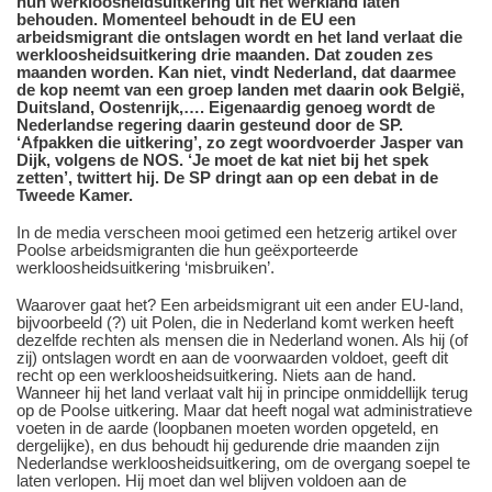
hun werkloosheidsuitkering uit het werkland laten
behouden. Momenteel behoudt in de EU een
arbeidsmigrant die ontslagen wordt en het land verlaat die
werkloosheidsuitkering drie maanden. Dat zouden zes
maanden worden. Kan niet, vindt Nederland, dat daarmee
de kop neemt van een groep landen met daarin ook België,
Duitsland, Oostenrijk,…. Eigenaardig genoeg wordt de
Nederlandse regering daarin gesteund door de SP.
‘Afpakken die uitkering’, zo zegt woordvoerder Jasper van
Dijk, volgens de NOS. ‘Je moet de kat niet bij het spek
zetten’, twittert hij. De SP dringt aan op een debat in de
Tweede Kamer.
In de media verscheen mooi getimed een hetzerig artikel over
Poolse arbeidsmigranten die hun geëxporteerde
werkloosheidsuitkering ‘misbruiken’.
Waarover gaat het? Een arbeidsmigrant uit een ander EU-land,
bijvoorbeeld (?) uit Polen, die in Nederland komt werken heeft
dezelfde rechten als mensen die in Nederland wonen. Als hij (of
zij) ontslagen wordt en aan de voorwaarden voldoet, geeft dit
recht op een werkloosheidsuitkering. Niets aan de hand.
Wanneer hij het land verlaat valt hij in principe onmiddellijk terug
op de Poolse uitkering. Maar dat heeft nogal wat administratieve
voeten in de aarde (loopbanen moeten worden opgeteld, en
dergelijke), en dus behoudt hij gedurende drie maanden zijn
Nederlandse werkloosheidsuitkering, om de overgang soepel te
laten verlopen. Hij moet dan wel blijven voldoen aan de