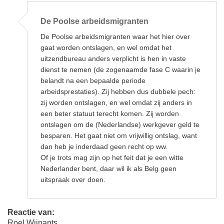
Als
antwoord
De Poolse arbeidsmigranten
op
De
De Poolse arbeidsmigranten waar het hier over
SP
is
gaat worden ontslagen, en wel omdat het
altijd
uitzendbureau anders verplicht is hen in vaste
tegen
door
dienst te nemen (de zogenaamde fase C waarin je
Johan
belandt na een bepaalde periode
Schepers
arbeidsprestaties). Zij hebben dus dubbele pech:
zij worden ontslagen, en wel omdat zij anders in
een beter statuut terecht komen. Zij worden
ontslagen om de (Nederlandse) werkgever geld te
besparen. Het gaat niet om vrijwillig ontslag, want
dan heb je inderdaad geen recht op ww.
Of je trots mag zijn op het feit dat je een witte
Nederlander bent, daar wil ik als Belg geen
uitspraak over doen.
Reactie van:
Roel Wijnants