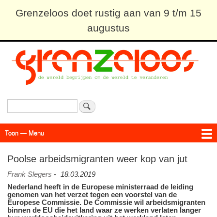
Overslaan
Grenzeloos doet rustig aan van 9 t/m 15
en
augustus
naar
de
inhoud
gaan
Zoeken
Toon — Menu
Menu
Actueel
Achtergrond
Links
Geschriften
Over SAP - Grenzeloos
Poolse arbeidsmigranten weer kop van jut
Frank Slegers
-
18.03.2019
Nederland heeft in de Europese ministerraad de leiding
genomen van het verzet tegen een voorstel van de
Europese Commissie. De Commissie wil arbeidsmigranten
binnen de EU die het land waar ze werken verlaten langer