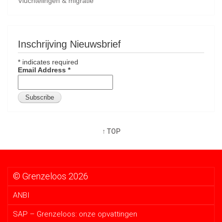
Vluchtelingen & migratie
Inschrijving Nieuwsbrief
*
indicates required
Email Address
*
↑ TOP
© Grenzeloos 2026
ANBI
SAP – Grenzeloos: onze opvattingen