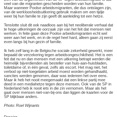
veel van die migranten gescheiden worden van hun familie.
Maar wanneer Poolse arbeidsmigranten, die dus ontslagen zijn,
van de werkloosheidsuitkering gebruik maken om een tijdje
weer bij hun familie te zijn geeft dit aanleiding tot een hetze.
Tenslotte sluit dit ook naadloos aan bij het neoliberale verhaal dat
te hoge uitkeringen de oorzaak zijn van het feit dat mensen niet
werken. In feite gaan deze Poolse arbeidsmigranten echt wel
weer aan het werk, en in de regel heel hard, alleen gaan zij eerst
even langs bij hun gezin of familie.
Ik heb zelf lang in de Belgische sociale zekerheid gewerkt, meer
bepaald de verzekering tegen arbeidsongeschiktheid. Het is een
feit dat nu en dan mensen met een uitkering betrapt werden die
heimelijk bijverdienden als besteller van huis-aan-huisbladen,
toiletdame of, in één geval, zelfs als escort. Het mag niet, het
verbod op niet-toegelaten arbeid moest worden gehandhaafd,
sancties werden genomen, daar was iedereen het over eens.
Maar ik heb het nooit meegemaakt dat een linkse partij mee
deed in een mediahetze tegen deze mensen. Ook van de SP in
Nederland heb ik nooit iets in die zin vernomen. Maar als het
gaat over mensen niet-van-bij-ons dan liggen de kaarten voor de
SP blijkbaar anders.
Photo: Roel Wijnants
Dossier