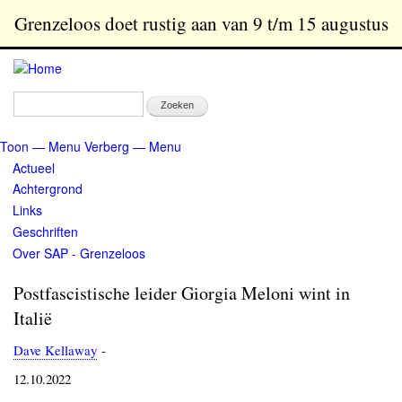
Overslaan
Grenzeloos doet rustig aan van 9 t/m 15 augustus
en
naar
de
inhoud
Zoeken
gaan
Toon — Menu
Verberg — Menu
Menu
Actueel
Achtergrond
Links
Geschriften
Over SAP - Grenzeloos
Postfascistische leider Giorgia Meloni wint in
Italië
Dave Kellaway
-
12.10.2022