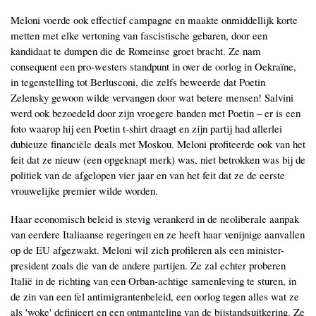
Meloni voerde ook effectief campagne en maakte onmiddellijk korte
metten met elke vertoning van fascistische gebaren, door een
kandidaat te dumpen die de Romeinse groet bracht. Ze nam
consequent een pro-westers standpunt in over de oorlog in Oekraïne,
in tegenstelling tot Berlusconi, die zelfs beweerde dat Poetin
Zelensky gewoon wilde vervangen door wat betere mensen! Salvini
werd ook bezoedeld door zijn vroegere banden met Poetin – er is een
foto waarop hij een Poetin t-shirt draagt en zijn partij had allerlei
dubieuze financiële deals met Moskou. Meloni profiteerde ook van het
feit dat ze nieuw (een opgeknapt merk) was, niet betrokken was bij de
politiek van de afgelopen vier jaar en van het feit dat ze de eerste
vrouwelijke premier wilde worden.
Haar economisch beleid is stevig verankerd in de neoliberale aanpak
van eerdere Italiaanse regeringen en ze heeft haar venijnige aanvallen
op de EU afgezwakt. Meloni wil zich profileren als een minister-
president zoals die van de andere partijen. Ze zal echter proberen
Italië in de richting van een Orban-achtige samenleving te sturen, in
de zin van een fel antimigrantenbeleid, een oorlog tegen alles wat ze
als 'woke' definieert en een ontmanteling van de bijstandsuitkering. Ze