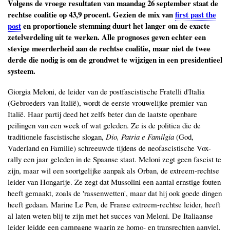
Volgens de vroege resultaten van maandag 26 september staat de
rechtse coalitie op 43,9 procent. Gezien de mix van
first past the
post
en proportionele stemming duurt het langer om de exacte
zetelverdeling uit te werken. Alle prognoses geven echter een
stevige meerderheid aan de rechtse coalitie, maar niet de twee
derde die nodig is om de grondwet te wijzigen in een presidentieel
systeem.
Giorgia Meloni, de leider van de postfascistische Fratelli d'Italia
(Gebroeders van Italië), wordt de eerste vrouwelijke premier van
Italië. Haar partij deed het zelfs beter dan de laatste openbare
peilingen van een week of wat geleden. Ze is de politica die de
traditionele fascistische slogan,
Dio, Patria e Familgia
(God,
Vaderland en Familie) schreeuwde tijdens de neofascistische Vox-
rally een jaar geleden in de Spaanse staat. Meloni zegt geen fascist te
zijn, maar wil een soortgelijke aanpak als Orban, de extreem-rechtse
leider van Hongarije. Ze zegt dat Mussolini een aantal ernstige fouten
heeft gemaakt, zoals de 'rassenwetten', maar dat hij ook goede dingen
heeft gedaan. Marine Le Pen, de Franse extreem-rechtse leider, heeft
al laten weten blij te zijn met het succes van Meloni. De Italiaanse
leider leidde een campagne waarin ze homo- en transrechten aanviel,