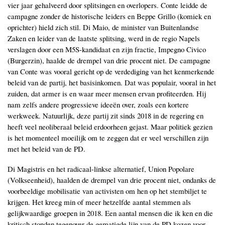
vier jaar gehalveerd door splitsingen en overlopers. Conte leidde de
campagne zonder de historische leiders en Beppe Grillo (komiek en
oprichter) hield zich stil. Di Maio, de minister van Buitenlandse
Zaken en leider van de laatste splitsing, werd in de regio Napels
verslagen door een M5S-kandidaat en zijn fractie, Impegno Civico
(Burgerzin), haalde de drempel van drie procent niet. De campagne
van Conte was vooral gericht op de verdediging van het kenmerkende
beleid van de partij, het basisinkomen. Dat was populair, vooral in het
zuiden, dat armer is en waar meer mensen ervan profiteerden. Hij
nam zelfs andere progressieve ideeën over, zoals een kortere
werkweek. Natuurlijk, deze partij zit sinds 2018 in de regering en
heeft veel neoliberaal beleid erdoorheen gejast. Maar politiek gezien
is het momenteel moeilijk om te zeggen dat er veel verschillen zijn
met het beleid van de PD.
Di Magistris en het radicaal-linkse alternatief, Union Popolare
(Volkseenheid), haalden de drempel van drie procent niet, ondanks de
voorbeeldige mobilisatie van activisten om hen op het stembiljet te
krijgen. Het kreeg min of meer hetzelfde aantal stemmen als
gelijkwaardige groepen in 2018. Een aantal mensen die ik ken en die
kritisch stonden tegenover de gematigde lijn van de PD kozen voor