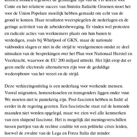
Conte en het relatieve succes van Sinistra Italia/de Groenen moet het
voor de Union Popolare moeilijk hebben gemaakt om echt van de
grond te komen. Haar resultaten weerspiegelen de nederlagen en de
geringe activiteit van de arbeidersbeweging. Er vinden wel protesten
en radicale acties van werknemers plaats om hun banen te
verdedigen, zoals bij Whirlpool of GKN, maar de nationale
vakbonden slagen er niet in die strijd te veralgemenen omdat ze deel
uitmaken van de besprekingen over het Plan voor Nationaal Herstel en
Veerkracht, waarvoor de EU 200 miljard uittrekt. Het lijkt erop dat er
geen snelle electorale alternatieven zijn voor de geduldige
wederopbouw van het verzet en de strijd.
Deze verkiezingsuitslag is een nederlaag voor werkende mensen.
Vooral migranten, homoseksuelen en transgenders liggen onder vuur.
We moeten niet te paniekerig zijn. Post-fascisten hebben in Itali
ë
al
eerder in de regering gezeten. Een fascistische staat zal de komende
maanden niet worden opgelegd, maar we zien wel alle kenmerken
van een sluipend fascisme. Het is mogelijk dat meningsverschillen
tussen partijen van de rechtse coalitie tot een politieke crisis leiden,
hoewel de zwakte van de Lega en Forza Italia dat minder