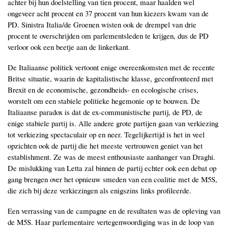
achter bij hun doelstelling van tien procent, maar haalden wel
ongeveer acht procent en 37 procent van hun kiezers kwam van de
PD. Sinistra Italia/de Groenen wisten ook de drempel van drie
procent te overschrijden om parlementsleden te krijgen, dus de PD
verloor ook een beetje aan de linkerkant.
De Italiaanse politiek vertoont enige overeenkomsten met de recente
Britse situatie, waarin de kapitalistische klasse, geconfronteerd met
Brexit en de economische, gezondheids- en ecologische crises,
worstelt om een stabiele politieke hegemonie op te bouwen. De
Italiaanse paradox is dat de ex-communistische partij, de PD, de
enige stabiele partij is. Alle andere grote partijen gaan van verkiezing
tot verkiezing spectaculair op en neer. Tegelijkertijd is het in veel
opzichten ook de partij die het meeste vertrouwen geniet van het
establishment. Ze was de meest enthousiaste aanhanger van Draghi.
De mislukking van Letta zal binnen de partij echter ook een debat op
gang brengen over het opnieuw smeden van een coalitie met de M5S,
die zich bij deze verkiezingen als
enigszins
links profileerde.
Een verrassing van de campagne en de resultaten was de opleving van
de M5S. Haar parlementaire vertegenwoordiging was in de loop van