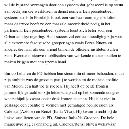
wil de bijstand vervangen door een systeem dat gebaseerd is op steun
aan bedrijven die werklozen in dienst nemen. Een presidentieel
systeem zoals in Frankrijk is ook een van haar campagnebeloften,
maar daarvoor heeft ze een massale meerderheid nodig in het
parlement. Een presidentieel systeem leent zich beter voor een
Orban-achtige regering. Haar succes zal een aanmoediging zijn voor
alle extremere fascistische groeperingen zoals Forza Nuova en
andere, die haar als een vriend binnen de officiële instituten zullen
zien. Eventuele nieuwe mobilisaties van werkende mensen zullen te
maken krijgen met een ijzeren hand.
Enrico Letta en de PD hebben hun steun min of meer behouden, maar
zijn ambitie was de grootste partij te worden en de rechtse coalitie
van Meloni een halt toe te roepen. Hij heeft op beide fronten
jammerlijk gefaald en zijn leiderschap zal op het komende congres
waarschijnlijk zwaar onder druk komen te staan. Hij is er niet in
geslaagd een coalitie te vormen met gematigde neoliberalen als
Calenda (Azione) en Renzi (Italia Viva). Hij kwam terecht bij de
linkse satellieten van de PD, Sinistra Italia/de Groenen. De hele
manoeuvre zag er onhandig uit. Calenda/Renzi bleven weliswaar