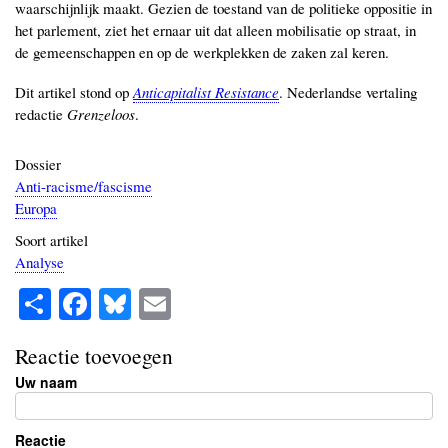
waarschijnlijk maakt. Gezien de toestand van de politieke oppositie in
het parlement, ziet het ernaar uit dat alleen mobilisatie op straat, in
de gemeenschappen en op de werkplekken de zaken zal keren.
Dit artikel stond op
Anticapitalist Resistance
. Nederlandse vertaling
redactie
Grenzeloos
.
Dossier
Anti-racisme/fascisme
Europa
Soort artikel
Analyse
S
Fa
Bl
E
ha
ce
ue
m
re
bo
sk
ail
Reactie toevoegen
Uw naam
ok
y
Reactie