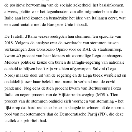
de positieve hervorming van de sociale zekerheid, het basisinkomen,
afwees, pleitte voor het tegenhouden van alle migrantenboten die in
Italië aan land komen en benadrukte het idee van Italianen eerst, wat
een confrontatie met de Europese Unie inhoudt.
De Fratelli d'Italia verzesvoudigden hun stemmen ten opzichte van
2018. Volgens de analyse over de overdracht van stemmen tussen
verkiezingen door Conzorzio Opinio voor de RAI, de staatsomroep,
kwam 40 procent van haar kiezers uit voormalige Lega-aanhangers.
Meloni's politieke keuze om buiten de Draghi-regering van nationale
eenheid te blijven heeft zijn vruchten afgeworpen. Salvini (Lega
Nord) maakte deel uit van de regering en de Lega bleek weifelend en
onduidelijk over haar beleid, met name in verband met de covid-
pandemie. Nog eens dertien procent kwam van Berlusconi's Forza
Italia en negen procent van de Vijfsterrenbeweging (M5S ). Tien
procent van de stemmen onthield zich voorheen van stemming – het
lijkt erop dat hard-rechts er beter in slaagde te winnen uit de enorme
pool van niet-stemmers dan de Democratische Partij (PD), die deze
tactiek als prioriteit had.
Het percentage niet-stemmers steeg naar 37 procent, tien punten