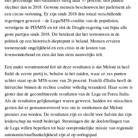
slechter dan in 2018. Gewone mensen beschouwen het parlement als
een circus-vertoning. Er zijn sinds 2018 drie totaal verschillende
regeringen geweest – de Lega/M5S-coalitie van de populisten,
vervolgens de PD/M5S en tot slot de Draghi-regering van bijna alle
grote partijen sinds 2018. Dit betekent dat het vertrouwen in de
politiek op een historisch dieptepunt is beland. Mensen ervaren
toenemende ongelijkheid en een crisis in de kosten van
levensonderhoud en zien dat hun stem nauwelijks telt.
Een ander verontrustend feit uit deze resultaten is dat Meloni in heel
Italië de eerste partij is, behalve in het zuiden, waar ze zes punten
achter staat op de M5S-score van 26 procent. Fratelli d'Italia heeft de
hiërarchie binnen de rechtse coalitie volledig veranderd. Haar score is
groter dan de gecombineerde resultaten van de Lega en Forza Italia.
Als de resultaten gelijkmatiger waren geweest, hadden we misschien
gezien dat er gemanoeuvreerd was om te voorkomen dat Meloni
premier zou worden. De resultaten zijn zo slecht voor Salvini dat zijn
leiderschap nu wordt bedreigd. Stromingen die de doelstellingen van
de Lega willen beperken tot haar oorspronkelijke missie van regionale
autonomie/onafhankelijkheid zijn al op oorlogspad.