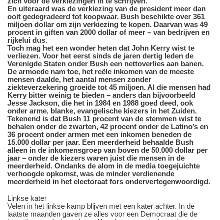
zich voor de verkiezingen in te schrijven.
En uiteraard was de verkiezing van de president meer dan
ooit gedegradeerd tot koopwaar. Bush beschikte over 361
miljoen dollar om zijn verkiezing te kopen. Daarvan was 49
procent in giften van 2000 dollar of meer – van bedrijven en
rijkelui dus.
Toch mag het een wonder heten dat John Kerry wist te
verliezen. Voor het eerst sinds de jaren dertig leden de
Verenigde Staten onder Bush een nettoverlies aan banen.
De armoede nam toe, het reële inkomen van de meeste
mensen daalde, het aantal mensen zonder
ziekteverzekering groeide tot 45 miljoen. Al die mensen had
Kerry bitter weinig te bieden – anders dan bijvoorbeeld
Jesse Jackson, die het in 1984 en 1988 goed deed, ook
onder arme, blanke, evangelische kiezers in het Zuiden.
Tekenend is dat Bush 11 procent van de stemmen wist te
behalen onder de zwarten, 42 procent onder de Latino’s en
36 procent onder armen met een inkomen beneden de
15.000 dollar per jaar. Een meerderheid behaalde Bush
alleen in de inkomensgroep van boven de 50.000 dollar per
jaar – onder de kiezers waren juist die mensen in de
meerderheid. Ondanks de alom in de media toegejuichte
verhoogde opkomst, was de minder verdienende
meerderheid in het electoraat fors ondervertegenwoordigd.
Linkse kater
Velen in het linkse kamp blijven met een kater achter. In de
laatste maanden gaven ze alles voor een Democraat die de