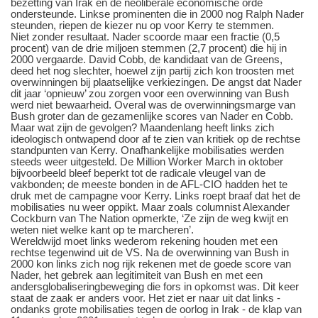
bezetting van Irak en de neoliberale economische orde
ondersteunde. Linkse prominenten die in 2000 nog Ralph Nader
steunden, riepen de kiezer nu op voor Kerry te stemmen.
Niet zonder resultaat. Nader scoorde maar een fractie (0,5
procent) van de drie miljoen stemmen (2,7 procent) die hij in
2000 vergaarde. David Cobb, de kandidaat van de Greens,
deed het nog slechter, hoewel zijn partij zich kon troosten met
overwinningen bij plaatselijke verkiezingen. De angst dat Nader
dit jaar ‘opnieuw’ zou zorgen voor een overwinning van Bush
werd niet bewaarheid. Overal was de overwinningsmarge van
Bush groter dan de gezamenlijke scores van Nader en Cobb.
Maar wat zijn de gevolgen? Maandenlang heeft links zich
ideologisch ontwapend door af te zien van kritiek op de rechtse
standpunten van Kerry. Onafhankelijke mobilisaties werden
steeds weer uitgesteld. De Million Worker March in oktober
bijvoorbeeld bleef beperkt tot de radicale vleugel van de
vakbonden; de meeste bonden in de AFL-CIO hadden het te
druk met de campagne voor Kerry. Links roept braaf dat het de
mobilisaties nu weer oppikt. Maar zoals columnist Alexander
Cockburn van The Nation opmerkte, ‘Ze zijn de weg kwijt en
weten niet welke kant op te marcheren’.
Wereldwijd moet links wederom rekening houden met een
rechtse tegenwind uit de VS. Na de overwinning van Bush in
2000 kon links zich nog rijk rekenen met de goede score van
Nader, het gebrek aan legitimiteit van Bush en met een
andersglobaliseringbeweging die fors in opkomst was. Dit keer
staat de zaak er anders voor. Het ziet er naar uit dat links -
ondanks grote mobilisaties tegen de oorlog in Irak - de klap van