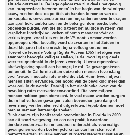
situatie ontstaan is. De lage opkomsten zijn deels het gevolg
van ‘progressieve hervormingen’ in het begin van de twintigste
eeuw, met het doel de politiek uit handen te nemen van de
omkoopbare, onwetende armen en migranten en over te dragen
aan apolitieke ambtenaren en de beter geïnformeerde, beter
opgeleide burger. Van die tijd dateert het huidige systeem van
verplichte inschrijving, weken of soms maanden vóór de
verkiezingen, zodat kiezers in de VS nooit zomaar worden
opgeroepen. Niet toevallig werd de zwarten in het Zuiden in
diezelfde jaren het stemrecht bijna volledig ontnomen.
Hoewel de federale Voting Rights Act van 1965 het algemene
stemrecht beoogde veilig te stellen, is de vooruitgang deels
weer teruggedraaid in de jaren zeventig. Uiterst repressieve
strafwetgeving speelt een belangrijke rol. De gevangenissen
puilen uit. In Californië zitten duizenden mensen levenslang
voor ‘zware’ misdaden als winkeldiefstal. Ruim twee miljoen
mensen zitten gevangen, per hoofd van de bevolking meer dan
waar ook in de wereld. Daarbij is het niet-blanke kwart van de
bevolking ruim oververtegenwoordigd. Die twee miljoen
mensen hebben geen stemrecht. In veel staten worden burgers
die in het verleden gevangen zaten bovendien jarenlang of
levenslang van het stemrecht uitgesloten. Republikeinen moet
men er met een lantaarntje zoeken.
Bush dankte zijn beslissende overwinning in Florida in 2000
aan dit soort wetgeving, en aan een praktijk waardoor
tienduizenden zwarten en anderen onterecht als voormalige
gevangenen werden bestempeld en zo van hun stemrecht
beroofd werden. In 2004 hebben burgerrechtenorganisaties en