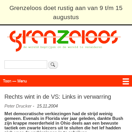
Overslaan
Grenzeloos doet rustig aan van 9 t/m 15
en
augustus
naar
de
inhoud
gaan
Zoeken
Toon — Menu
Menu
Actueel
Achtergrond
Links
Geschriften
Over SAP - Grenzeloos
Rechts wint in de VS: Links in verwarring
Peter Drucker
-
15.11.2004
Met democratische verkiezingen had de strijd weinig
gemeen. Evenals in Florida vier jaar geleden, dankte Bush
zijn krappe meerderheid in Ohio deels aan een bewuste
tactiek om zwarte kiezers uit te sluiten die het lef hadden