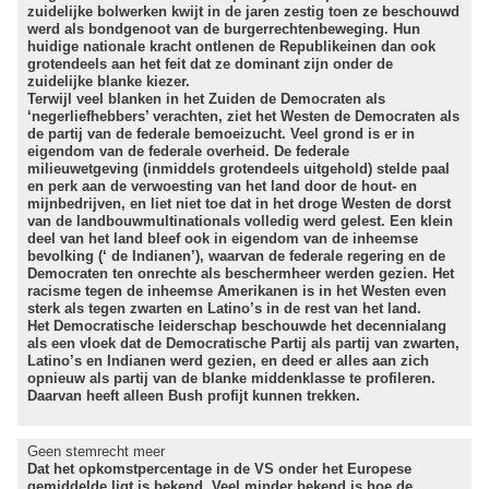
zuidelijke bolwerken kwijt in de jaren zestig toen ze beschouwd
werd als bondgenoot van de burgerrechtenbeweging. Hun
huidige nationale kracht ontlenen de Republikeinen dan ook
grotendeels aan het feit dat ze dominant zijn onder de
zuidelijke blanke kiezer.
Terwijl veel blanken in het Zuiden de Democraten als
‘negerliefhebbers’ verachten, ziet het Westen de Democraten als
de partij van de federale bemoeizucht. Veel grond is er in
eigendom van de federale overheid. De federale
milieuwetgeving (inmiddels grotendeels uitgehold) stelde paal
en perk aan de verwoesting van het land door de hout- en
mijnbedrijven, en liet niet toe dat in het droge Westen de dorst
van de landbouwmultinationals volledig werd gelest. Een klein
deel van het land bleef ook in eigendom van de inheemse
bevolking (‘ de Indianen’), waarvan de federale regering en de
Democraten ten onrechte als beschermheer werden gezien. Het
racisme tegen de inheemse Amerikanen is in het Westen even
sterk als tegen zwarten en Latino’s in de rest van het land.
Het Democratische leiderschap beschouwde het decennialang
als een vloek dat de Democratische Partij als partij van zwarten,
Latino’s en Indianen werd gezien, en deed er alles aan zich
opnieuw als partij van de blanke middenklasse te profileren.
Daarvan heeft alleen Bush profijt kunnen trekken.
Geen stemrecht meer
Dat het opkomstpercentage in de VS onder het Europese
gemiddelde ligt is bekend. Veel minder bekend is hoe de