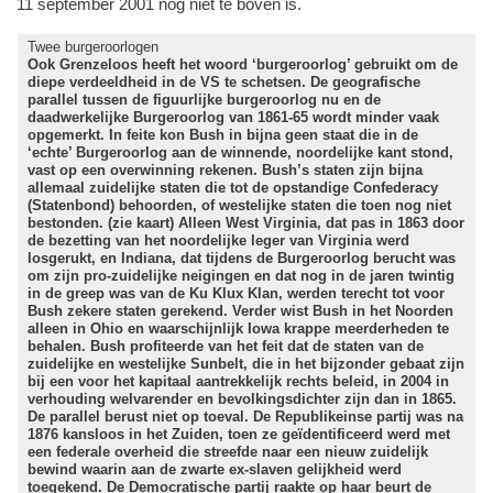
11 september 2001 nog niet te boven is.
Twee burgeroorlogen
Ook Grenzeloos heeft het woord ‘burgeroorlog’ gebruikt om de
diepe verdeeldheid in de VS te schetsen. De geografische
parallel tussen de figuurlijke burgeroorlog nu en de
daadwerkelijke Burgeroorlog van 1861-65 wordt minder vaak
opgemerkt. In feite kon Bush in bijna geen staat die in de
‘echte’ Burgeroorlog aan de winnende, noordelijke kant stond,
vast op een overwinning rekenen. Bush’s staten zijn bijna
allemaal zuidelijke staten die tot de opstandige Confederacy
(Statenbond) behoorden, of westelijke staten die toen nog niet
bestonden. (zie kaart) Alleen West Virginia, dat pas in 1863 door
de bezetting van het noordelijke leger van Virginia werd
losgerukt, en Indiana, dat tijdens de Burgeroorlog berucht was
om zijn pro-zuidelijke neigingen en dat nog in de jaren twintig
in de greep was van de Ku Klux Klan, werden terecht tot voor
Bush zekere staten gerekend. Verder wist Bush in het Noorden
alleen in Ohio en waarschijnlijk Iowa krappe meerderheden te
behalen. Bush profiteerde van het feit dat de staten van de
zuidelijke en westelijke Sunbelt, die in het bijzonder gebaat zijn
bij een voor het kapitaal aantrekkelijk rechts beleid, in 2004 in
verhouding welvarender en bevolkingsdichter zijn dan in 1865.
De parallel berust niet op toeval. De Republikeinse partij was na
1876 kansloos in het Zuiden, toen ze geïdentificeerd werd met
een federale overheid die streefde naar een nieuw zuidelijk
bewind waarin aan de zwarte ex-slaven gelijkheid werd
toegekend. De Democratische partij raakte op haar beurt de