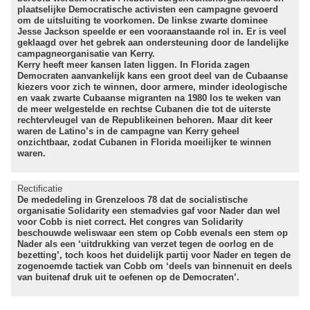
plaatselijke Democratische activisten een campagne gevoerd
om de uitsluiting te voorkomen. De linkse zwarte dominee
Jesse Jackson speelde er een vooraanstaande rol in. Er is veel
geklaagd over het gebrek aan ondersteuning door de landelijke
campagneorganisatie van Kerry.
Kerry heeft meer kansen laten liggen. In Florida zagen
Democraten aanvankelijk kans een groot deel van de Cubaanse
kiezers voor zich te winnen, door armere, minder ideologische
en vaak zwarte Cubaanse migranten na 1980 los te weken van
de meer welgestelde en rechtse Cubanen die tot de uiterste
rechtervleugel van de Republikeinen behoren. Maar dit keer
waren de Latino’s in de campagne van Kerry geheel
onzichtbaar, zodat Cubanen in Florida moeilijker te winnen
waren.
Rectificatie
De mededeling in Grenzeloos 78 dat de socialistische
organisatie Solidarity een stemadvies gaf voor Nader dan wel
voor Cobb is niet correct. Het congres van Solidarity
beschouwde weliswaar een stem op Cobb evenals een stem op
Nader als een ‘uitdrukking van verzet tegen de oorlog en de
bezetting’, toch koos het duidelijk partij voor Nader en tegen de
zogenoemde tactiek van Cobb om ‘deels van binnenuit en deels
van buitenaf druk uit te oefenen op de Democraten’.