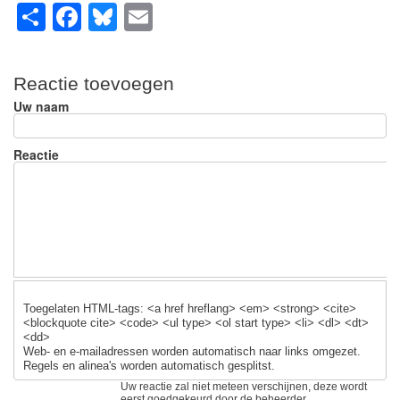
S
F
Bl
E
h
a
u
m
ar
c
e
ail
Reactie toevoegen
e
e
sk
Uw naam
b
y
o
Reactie
o
k
Toegelaten HTML-tags: <a href hreflang> <em> <strong> <cite>
<blockquote cite> <code> <ul type> <ol start type> <li> <dl> <dt>
<dd>
Web- en e-mailadressen worden automatisch naar links omgezet.
Regels en alinea's worden automatisch gesplitst.
Uw reactie zal niet meteen verschijnen, deze wordt
eerst goedgekeurd door de beheerder.