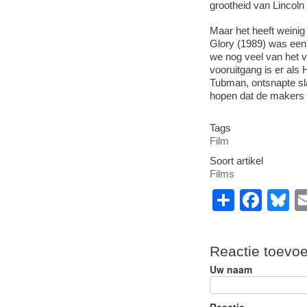
grootheid van Lincoln 
Maar het heeft weinig 
Glory (1989) was een 
we nog veel van het 
vooruitgang is er als
Tubman, ontsnapte sl
hopen dat de makers v
Tags
Film
Soort artikel
Films
S
F
B
h
a
u
ar
c
e
Reactie toevo
e
e
s
Uw naam
b
y
Reactie