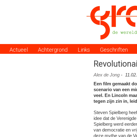
Actueel
Achtergrond
Links
Geschriften
Menu
Revolutiona
Alex de Jong
-
11.02
Een film gemaakt do
scenario van een mi
veel. En Lincoln maa
tegen zijn zin in, le
Steven Spielberg hee
idee dat de Verenigde
Spielberg werd eerde
van democratie en vri
deze mythe van de Ver