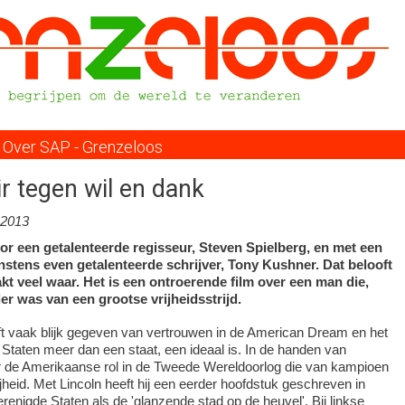
Overslaan
en
naar
de
inhoud
gaan
Over SAP - Grenzeloos
ir tegen wil en dank
.2013
or een getalenteerde regisseur, Steven Spielberg, en met een
nstens even getalenteerde schrijver, Tony Kushner. Dat belooft
kt veel waar. Het is een ontroerende film over een man die,
ider was van een grootse vrijheidsstrijd.
ft vaak blijk gegeven van vertrouwen in de American Dream en het
 Staten meer dan een staat, een ideaal is. In de handen van
r de Amerikaanse rol in de Tweede Wereldoorlog die van kampioen
jheid. Met Lincoln heeft hij een eerder hoofdstuk geschreven in
enigde Staten als de 'glanzende stad op de heuvel'. Bij linkse