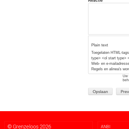
o
o
k
Plain text
Toegelaten HTML-tags:
type> <ol start type> 
Web- en e-mailadresse
Regels en alinea's wor
Uw 
beh
© Grenzeloos 2026
ANBI