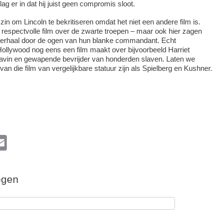
lag er in dat hij juist geen compromis sloot.
zin om Lincoln te bekritiseren omdat het niet een andere film is.
respectvolle film over de zwarte troepen – maar ook hier zagen
verhaal door de ogen van hun blanke commandant. Echt
 Hollywood nog eens een film maakt over bijvoorbeeld Harriet
avin en gewapende bevrijder van honderden slaven. Laten we
an die film van vergelijkbare statuur zijn als Spielberg en Kushner.
l
E
m
ail
egen
k