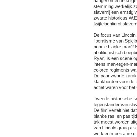
aangenomen te krijgen
stemming werkelijk zo
slavernij een ernstig
zwarte historicus W.E
twijfelachtig of slav
De focus van Lincoln 
liberalisme van Spiel
nobele blanke man? Ni
abolitionistisch boeg
Ryan, is een scene op
intens man-tegen-man
colored regiments war
De paar zwarte karakt
klankborden voor de bl
actief waren voor het 
Tweede historische tw
tegenstander van slave
De film vertelt niet da
blanke ras, en pas tij
tak moest worden uitg
van Lincoln graag als
werk en moeizame com