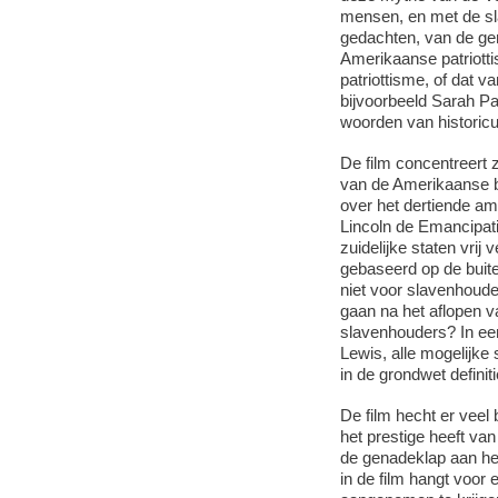
mensen, en met de sla
gedachten, van de gen
Amerikaanse patriott
patriottisme, of dat 
bijvoorbeeld Sarah Pal
woorden van historic
De film concentreert 
van de Amerikaanse b
over het dertiende am
Lincoln de Emancipati
zuidelijke staten vri
gebaseerd op de buit
niet voor slavenhoude
gaan na het aflopen 
slavenhouders? In ee
Lewis, alle mogelijke
in de grondwet definit
De film hecht er veel
het prestige heeft va
de genadeklap aan he
in de film hangt voor