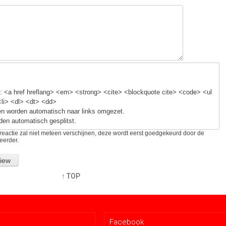
 <a href hreflang> <em> <strong> <cite> <blockquote cite> <code> <ul
<li> <dl> <dt> <dd>
n worden automatisch naar links omgezet.
den automatisch gesplitst.
reactie zal niet meteen verschijnen, deze wordt eerst goedgekeurd door de
eerder.
↑ TOP
Facebook