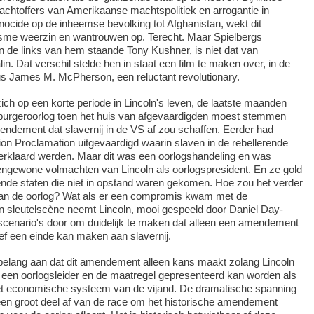
chtoffers van Amerikaanse machtspolitiek en arrogantie in
ocide op de inheemse bevolking tot Afghanistan, wekt dit
isme weerzin en wantrouwen op. Terecht. Maar Spielbergs
van de links van hem staande Tony Kushner, is niet dat van
in. Dat verschil stelde hen in staat een film te maken over, in de
us James M. McPherson, een reluctant revolutionary.
zich op een korte periode in Lincoln's leven, de laatste maanden
urgeroorlog toen het huis van afgevaardigden moest stemmen
endement dat slavernij in de VS af zou schaffen. Eerder had
on Proclamation uitgevaardigd waarin slaven in de rebellerende
j verklaard werden. Maar dit was een oorlogshandeling en was
engewone volmachten van Lincoln als oorlogspresident. En ze gold
nde staten die niet in opstand waren gekomen. Hoe zou het verder
van de oorlog? Wat als er een compromis kwam met de
n sleutelscène neemt Lincoln, mooi gespeeld door Daniel Day-
 scenario's door om duidelijk te maken dat alleen een amendement
ief een einde kan maken aan slavernij.
 belang aan dat dit amendement alleen kans maakt zolang Lincoln
n een oorlogsleider en de maatregel gepresenteerd kan worden als
t economische systeem van de vijand. De dramatische spanning
 een groot deel af van de race om het historische amendement