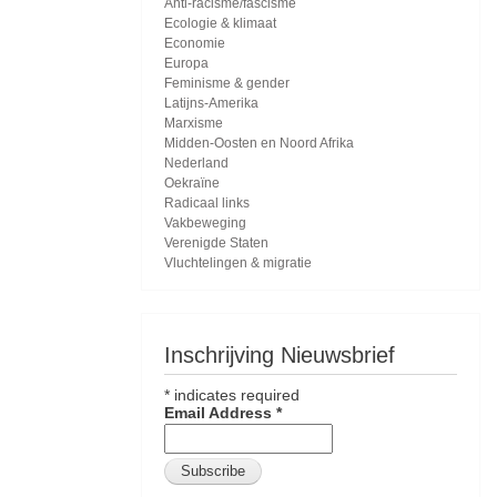
Anti-racisme/fascisme
Ecologie & klimaat
Economie
Europa
Feminisme & gender
Latijns-Amerika
Marxisme
Midden-Oosten en Noord Afrika
Nederland
Oekraïne
Radicaal links
Vakbeweging
Verenigde Staten
Vluchtelingen & migratie
Inschrijving Nieuwsbrief
*
indicates required
Email Address
*