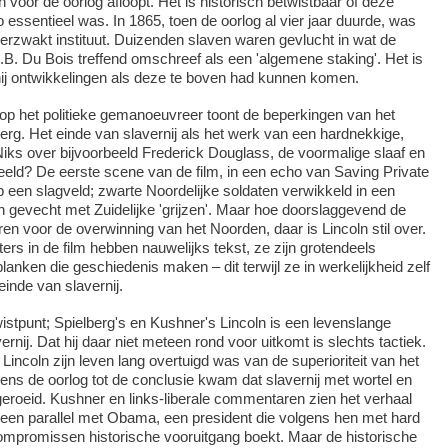
 voor de oorlog afloopt. Het is historisch betwistbaar of deze
 essentieel was. In 1865, toen de oorlog al vier jaar duurde, was
 verzwakt instituut. Duizenden slaven waren gevlucht in wat de
.B. Du Bois treffend omschreef als een 'algemene staking'. Het is
ernij ontwikkelingen als deze te boven had kunnen komen.
op het politieke gemanoeuvreer toont de beperkingen van het
berg. Het einde van slavernij als het werk van een hardnekkige,
ks over bijvoorbeeld Frederick Douglass, de voormalige slaaf en
beeld? De eerste scene van de film, in een echo van Saving Private
 een slagveld; zwarte Noordelijke soldaten verwikkeld in een
 gevecht met Zuidelijke 'grijzen'. Maar hoe doorslaggevend de
en voor de overwinning van het Noorden, daar is Lincoln stil over.
ers in de film hebben nauwelijks tekst, ze zijn grotendeels
anken die geschiedenis maken – dit terwijl ze in werkelijkheid zelf
einde van slavernij.
istpunt; Spielberg's en Kushner's Lincoln is een levenslange
rnij. Dat hij daar niet meteen rond voor uitkomt is slechts tactiek.
t Lincoln zijn leven lang overtuigd was van de superioriteit van het
dens de oorlog tot de conclusie kwam dat slavernij met wortel en
eroeid. Kushner en links-liberale commentaren zien het verhaal
 een parallel met Obama, een president die volgens hen met hard
promissen historische vooruitgang boekt. Maar de historische