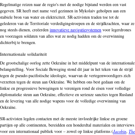
Regelmatige reizen naar de regio's met de nodige bijstand werden een vast
gegeven. SR heeft met name veel gezinnen in Mykolaiv geholpen aan een
stabiele bron van water en elektriciteit. SR-activisten traden toe tot de
gelederen van de Territoriale verdedigingstroepen en de strijdkrachten, waar ze
nog steeds dienen, creëerden
innovatieve navigatiesystemen
voor legerdrones
en voorzagen soldaten van alles wat ze nodig hadden om de overwinning
dichterbij te brengen.
Internationale solidariteit
De grootschalige oorlog zette Oekraïne in het middelpunt van de internationale
belangstelling. Voor Sociale Beweging stond dit jaar in het teken van de strijd
tegen de pseudo-pacifistische ideologie, waarvan de vertegenwoordigers zich
verzetten tegen de steun aan Oekraïne. We hebben ons best gedaan om de
linkse en progressieve bewegingen te verenigen rond de eisen voor volledige
diplomatieke steun aan Oekraïne, effectieve en serieuze sancties tegen Rusland
en de levering van alle nodige wapens voor de volledige overwinning van
Oekraïne.
SR-activisten legden contacten met de meeste invloedrijke linkse en groene
partijen op alle continenten, bereidden een honderdtal materialen en interviews
voor een internationaal publiek voor ‒ zowel op linkse platforms (
Jacobin
,
The