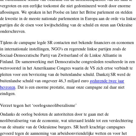
vergroten en een eerlijke toekomst die niet gedomineerd wordt door enorme
aflossingen. We spraken in het Poolse en later het Britse parlement en stelden
de kwestie in de meeste nationale parlementen in Europa aan de orde via linkse
partijen die de eisen voor kwijtschelding van de schuld en steun aan Oekraïne
onderschreven.
Tijdens de campagne legde SR contacten met bekende financiers en economen
in internationale instellingen, NGO's en regerende linkse partijen zoals de
Sociaal-Democratische Partij van Zwitserland of de Linkse Alliantie in
Finland. De samenwerking met Democratische congresleden resulteerde in een
wetsvoorstel in het Amerikaanse Congres waarin de VS zich ertoe verbindt te
pleiten voor een bevriezing van de buitenlandse schuld. Dankzij SR werd de
buitenlandse schuld van ongeveer 46,3 miljard euro
gedurende twee jaar
bevroren
. Dat is een enorme prestatie, maar onze campagne zal daar niet
eindigen.
Verzet tegen het ‘oorlogsneoliberalisme’
Ondanks de oorlog besloten de autoriteiten door te gaan met de
neoliberalisering van de economie, wat uiteraard leidde tot een verslechtering
van de situatie van de Oekraïense burgers. SR heeft krachtige campagnes
gevoerd tegen de aanneming van arbeidsonvriendelijke wetten en voor het