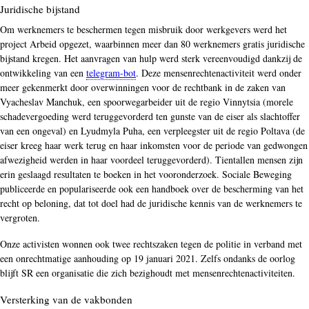
Juridische bijstand
Om werknemers te beschermen tegen misbruik door werkgevers werd het
project Arbeid opgezet, waarbinnen meer dan 80 werknemers gratis juridische
bijstand kregen. Het aanvragen van hulp werd sterk vereenvoudigd dankzij de
ontwikkeling van een
telegram-bot
. Deze mensenrechtenactiviteit werd onder
meer gekenmerkt door overwinningen voor de rechtbank in de zaken van
Vyacheslav Manchuk, een spoorwegarbeider uit de regio Vinnytsia (morele
schadevergoeding werd teruggevorderd ten gunste van de eiser als slachtoffer
van een ongeval) en Lyudmyla Puha, een verpleegster uit de regio Poltava (de
eiser kreeg haar werk terug en haar inkomsten voor de periode van gedwongen
afwezigheid werden in haar voordeel teruggevorderd). Tientallen mensen zijn
erin geslaagd resultaten te boeken in het vooronderzoek. Sociale Beweging
publiceerde en populariseerde ook een handboek over de bescherming van het
recht op beloning, dat tot doel had de juridische kennis van de werknemers te
vergroten.
Onze activisten wonnen ook twee rechtszaken tegen de politie in verband met
een onrechtmatige aanhouding op 19 januari 2021. Zelfs ondanks de oorlog
blijft SR een organisatie die zich bezighoudt met mensenrechtenactiviteiten.
Versterking van de vakbonden