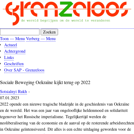
Overslaan
en
naar
de
inhoud
Zoeken
gaan
Toon — Menu
Verberg — Menu
Menu
Actueel
Achtergrond
Links
Geschriften
Over SAP - Grenzeloos
Sociale Beweging Oekraïne kijkt terug op 2022
Sotsialnyi Rukh
-
07.01.2023
2022 opende een nieuwe tragische bladzijde in de geschiedenis van Oekraïne
en de wereld. Het was een jaar van ongelooflijke heldenmoed en solidariteit
tegenover het Russische imperialisme. Tegelijkertijd werden de
neoliberalisering van de economie en de aanval op de resterende arbeidsrechten
in Oekraïne geïntensiveerd. Dit alles is een echte uitdaging geworden voor de