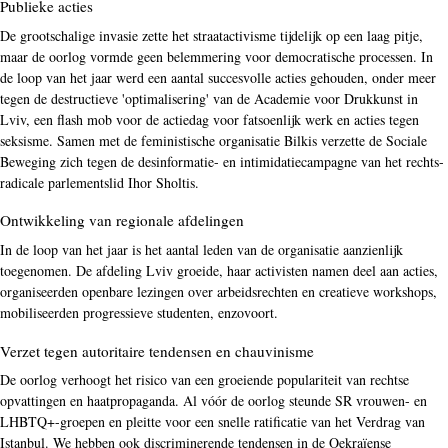
Publieke acties
De grootschalige invasie zette het straatactivisme tijdelijk op een laag pitje,
maar de oorlog vormde geen belemmering voor democratische processen. In
de loop van het jaar werd een aantal succesvolle acties gehouden, onder meer
tegen de destructieve 'optimalisering' van de Academie voor Drukkunst in
Lviv, een flash mob voor de actiedag voor fatsoenlijk werk en acties tegen
seksisme. Samen met de feministische organisatie Bilkis verzette de Sociale
Beweging zich tegen de desinformatie- en intimidatiecampagne van het rechts-
radicale parlementslid Ihor Sholtis.
Ontwikkeling van regionale afdelingen
In de loop van het jaar is het aantal leden van de organisatie aanzienlijk
toegenomen. De afdeling Lviv groeide, haar activisten namen deel aan acties,
organiseerden openbare lezingen over arbeidsrechten en creatieve workshops,
mobiliseerden progressieve studenten, enzovoort.
Verzet tegen autoritaire tendensen en chauvinisme
De oorlog verhoogt het risico van een groeiende populariteit van rechtse
opvattingen en haatpropaganda. Al vóór de oorlog steunde SR vrouwen- en
LHBTQ+-groepen en pleitte voor een snelle ratificatie van het Verdrag van
Istanbul. We hebben ook discriminerende tendensen in de Oekraïense