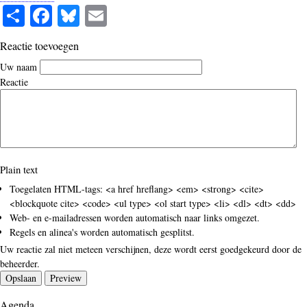
S
Fa
Bl
E
ha
ce
ue
m
Reactie toevoegen
re
bo
sk
ail
Uw naam
ok
y
Reactie
Plain text
Toegelaten HTML-tags: <a href hreflang> <em> <strong> <cite>
<blockquote cite> <code> <ul type> <ol start type> <li> <dl> <dt> <dd>
Web- en e-mailadressen worden automatisch naar links omgezet.
Regels en alinea's worden automatisch gesplitst.
Uw reactie zal niet meteen verschijnen, deze wordt eerst goedgekeurd door de
beheerder.
Agenda