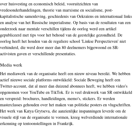
over huisvesting en economisch beleid, vooruitzichten van
vredesonderhandelingen, theorie van marxisme en socialisme, post-
kapitalistische samenleving, geschiedenis van Oekraïens en internationaal links
en analyse van het Russische imperialisme. Op basis van de resultaten van een
onderzoek naar mentale verschillen tijdens de oorlog werd een artikel
gepubliceerd met tips voor het behoud van de geestelijke gezondheid. De
oorlog heeft het houden van de reguliere school 'Linkse Perspectieven' niet
verhinderd, die werd door meer dan 80 deelnemers bijgewoond en SR-
activisten gaven er verschillende presentaties.
Media werk
Het mediawerk van de organisatie heeft een nieuw niveau bereikt. We hebben
actief nieuwe sociale platforms ontwikkeld: Sociale Beweging heeft een
Twitter-account, dat al meer dan duizend abonnees heeft, we hebben video's
opgenomen voor YouTube en TikTok. Er is veel drukwerk van SR ontwikkeld
en verspreid: brochures, handleidingen, memo's, stickers. Er werden
masterclasses gehouden over het maken van politieke posters en vlugschriften.
Het werk van Katya Grytseva, die aanzienlijke inspanningen leverde om de
visuele stijl van de organisatie te vormen, kreeg welverdiende internationale
erkenning op tentoonstellingen in Frankrijk.