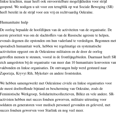
linkse krachten, maar heeft ook onvoorstelbare mogelijkheden voor strijd
geopend. We nodigen u uit voor een terugblik op wat Sociale Beweging (SR)
heeft bereikt in de strijd voor een vrij en rechtvaardig Oekraïne.
Humanitaire hulp
De oorlog bepaalde de hoofdlijnen van de activiteiten van de organisatie. De
eerste prioriteit was om de slachtoffers van de Russische agressie te helpen,
evenals degenen die opstonden om hun vaderland te verdedigen. Begonnen met
sporadisch humanitair werk, hebben we regelmatige en systematische
activiteiten opgezet om de Oekraïense militairen en de door de oorlog
getroffen mensen te steunen, vooral in de frontlijngebieden. Daarnaast heeft SR
zich aangesloten bij de organisatie van meer dan 10 humanitaire konvooien van
vakbonden en linkse organisaties. De ontvangen hulp werd gestuurd naar
Zaporizja, Kryvyi Rih, Mykolaiv en andere frontsteden.
We hebben samengewerkt met Oekraïense civiele en linkse organisaties voor
de meest doeltreffende bijstand en bescherming van Oekraïne, zoals de
Feministische Werkgroep, Solidariteitscollectieven, Bilkiz en vele andere. SR-
activisten hebben met succes fondsen geworven, militaire uitrusting voor
soldaten en generatoren voor medisch personeel gevonden en geleverd, met
succes fondsen geworven voor Starlink en nog veel meer.