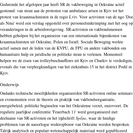
Gedurende het afgelopen jaar heeft SR de vakbeweging in Oekraïne actief
gesteund: van steun aan de protesten van ambulance artsen in Kyiv tot het
protest van kraanmachinisten in de regio Lviv. Voor activisten van de ngo 'Doe
als Nina' werd een verslag opgesteld over personeelsinkrimping met het oog op
veranderingen in de arbeidswetgeving. SR-activisten en vakbondsmensen
hebben geholpen bij het organiseren van een internationale bijeenkomst van
kraanmachinisten uit Oekraïne, Polen en Israël. Sociale Beweging werkte
actief samen met de leden van de KVPU, de FPU en andere vakbonden om
humanitaire hulp en juridische en politieke steun te verlenen. Momenteel
helpen we de eisen van trolleybuschauffeurs uit Kyiv en Charkiv te verdedigen,
evenals die van verpleegkundigen van het ziekenhuis 15 in het district Podil in
Kyiv.
Onderwijs
Ondanks technische moeilijkheden organiseerden SR-activisten online seminars
en evenementen over de theorie en praktijk van vakbondsorganisatie,
energiebeleid, politieke beginselen van het Oekraïense verzet, enzovoort. De
reguliere jaarlijkse conferentie 'Feuerbach 11' werd georganiseerd met
deelname van SR-activisten en het tijdschrift
Spilne
, waar de huidige
problemen van de naoorlogse wederopbouw van Oekraïne werden besproken.
Talrijk analytisch en populair-wetenschappelijk materiaal werd gepubliceerd