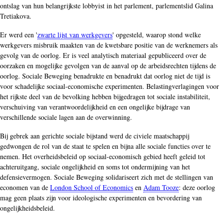
ontslag van hun belangrijkste lobbyist in het parlement, parlementslid Galina
Tretiakova.
Er werd een '
zwarte lijst van werkgevers
' opgesteld, waarop stond welke
werkgevers misbruik maakten van de kwetsbare positie van de werknemers als
gevolg van de oorlog. Er is veel analytisch materiaal gepubliceerd over de
oorzaken en mogelijke gevolgen van de aanval op de arbeidsrechten tijdens de
oorlog. Sociale Beweging benadrukte en benadrukt dat oorlog niet de tijd is
voor schadelijke sociaal-economische experimenten. Belastingverlagingen voor
het rijkste deel van de bevolking hebben bijgedragen tot sociale instabiliteit,
verschuiving van verantwoordelijkheid en een ongelijke bijdrage van
verschillende sociale lagen aan de overwinning.
Bij gebrek aan gerichte sociale bijstand werd de civiele maatschappij
gedwongen de rol van de staat te spelen en bijna alle sociale functies over te
nemen. Het overheidsbeleid op sociaal-economisch gebied heeft geleid tot
achteruitgang, sociale ongelijkheid en soms tot ondermijning van het
defensievermogen. Sociale Beweging solidariseert zich met de stellingen van
economen van de
London School of Economics
en
Adam Tooze
: deze oorlog
mag geen plaats zijn voor ideologische experimenten en bevordering van
ongelijkheidsbeleid.