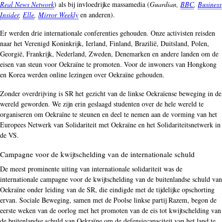
Real News Network
) als bij invloedrijke massamedia (
Guardian,
BBC
,
Business
Insider
,
Elle
,
Mirror Weekly
en anderen).
Er werden drie internationale conferenties gehouden. Onze activisten reisden
naar het Verenigd Koninkrijk, Ierland, Finland, Brazilië, Duitsland, Polen,
Georgië, Frankrijk, Nederland, Zweden, Denemarken en andere landen om de
eisen van steun voor Oekraïne te promoten. Voor de inwoners van Hongkong
en Korea werden online lezingen over Oekraïne gehouden.
Zonder overdrijving is SR het gezicht van de linkse Oekraïense beweging in de
wereld geworden. We zijn erin geslaagd studenten over de hele wereld te
organiseren om Oekraïne te steunen en deel te nemen aan de vorming van het
Europees Netwerk van Solidariteit met Oekraïne en het Solidariteitsnetwerk in
de VS.
Campagne voor de kwijtschelding van de internationale schuld
De meest prominente uiting van internationale solidariteit was de
internationale campagne voor de kwijtschelding van de buitenlandse schuld van
Oekraïne onder leiding van de SR, die eindigde met de tijdelijke opschorting
ervan. Sociale Beweging, samen met de Poolse linkse partij Razem, begon de
eerste weken van de oorlog met het promoten van de eis tot kwijtschelding van
de buitenlandse schuld van Oekraïne om de defensiecapaciteit van het land te