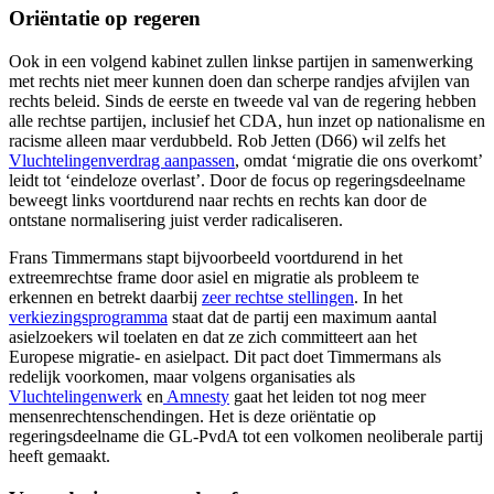
Oriëntatie op regeren
Ook in een volgend kabinet zullen linkse partijen in samenwerking
met rechts niet meer kunnen doen dan scherpe randjes afvijlen van
rechts beleid. Sinds de eerste en tweede val van de regering hebben
alle rechtse partijen, inclusief het CDA, hun inzet op nationalisme en
racisme alleen maar verdubbeld. Rob Jetten (D66) wil zelfs het
Vluchtelingenverdrag aanpassen
, omdat ‘migratie die ons overkomt’
leidt tot ‘eindeloze overlast’. Door de focus op regeringsdeelname
beweegt links voortdurend naar rechts en rechts kan door de
ontstane normalisering juist verder radicaliseren.
Frans Timmermans stapt bijvoorbeeld voortdurend in het
extreemrechtse frame door asiel en migratie als probleem te
erkennen en betrekt daarbij
zeer rechtse stellingen
. In het
verkiezingsprogramma
staat dat de partij een maximum aantal
asielzoekers wil toelaten en dat ze zich committeert aan het
Europese migratie- en asielpact. Dit pact doet Timmermans als
redelijk voorkomen, maar volgens organisaties als
Vluchtelingenwerk
en
Amnesty
gaat het leiden tot nog meer
mensenrechtenschendingen. Het is deze oriëntatie op
regeringsdeelname die GL-PvdA tot een volkomen neoliberale partij
heeft gemaakt.