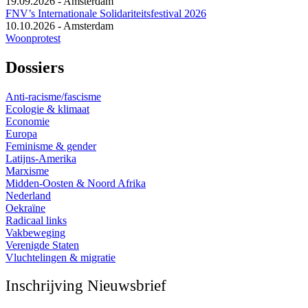
19.09.2026
-
Amsterdam
FNV’s Internationale Solidariteitsfestival 2026
10.10.2026
-
Amsterdam
Woonprotest
Dossiers
Anti-racisme/fascisme
Ecologie & klimaat
Economie
Europa
Feminisme & gender
Latijns-Amerika
Marxisme
Midden-Oosten & Noord Afrika
Nederland
Oekraïne
Radicaal links
Vakbeweging
Verenigde Staten
Vluchtelingen & migratie
Inschrijving Nieuwsbrief