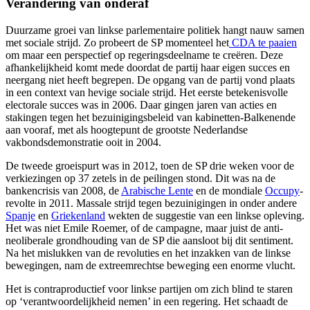
Verandering van onderaf
Duurzame groei van linkse parlementaire politiek hangt nauw samen
met sociale strijd. Zo probeert de SP momenteel het
CDA te paaien
om maar een perspectief op regeringsdeelname te creëren. Deze
afhankelijkheid komt mede doordat de partij haar eigen succes en
neergang niet heeft begrepen. De opgang van de partij vond plaats
in een context van hevige sociale strijd. Het eerste betekenisvolle
electorale succes was in 2006. Daar gingen jaren van acties en
stakingen tegen het bezuinigingsbeleid van kabinetten-Balkenende
aan vooraf, met als hoogtepunt de grootste Nederlandse
vakbondsdemonstratie ooit in 2004.
De tweede groeispurt was in 2012, toen de SP drie weken voor de
verkiezingen op 37 zetels in de peilingen stond. Dit was na de
bankencrisis van 2008, de
Arabische Lente
en de mondiale
Occupy
-
revolte in 2011. Massale strijd tegen bezuinigingen in onder andere
Spanje
en
Griekenland
wekten de suggestie van een linkse opleving.
Het was niet Emile Roemer, of de campagne, maar juist de anti-
neoliberale grondhouding van de SP die aansloot bij dit sentiment.
Na het mislukken van de revoluties en het inzakken van de linkse
bewegingen, nam de extreemrechtse beweging een enorme vlucht.
Het is contraproductief voor linkse partijen om zich blind te staren
op ‘verantwoordelijkheid nemen’ in een regering. Het schaadt de