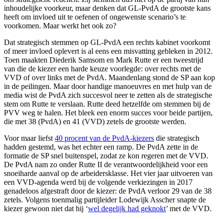
inhoudelijke voorkeur, maar denken dat GL-PvdA de grootste kans
heeft om invloed uit te oefenen of ongewenste scenario’s te
voorkomen. Maar werkt het ook zo?
Dat strategisch stemmen op GL-PvdA een rechts kabinet voorkomt
of meer invloed oplevert is al eens een misvatting gebleken in 2012.
Toen maakten Diederik Samsom en Mark Rutte er een tweestrijd
van die de kiezer een harde keuze voorlegde: over rechts met de
VVD of over links met de PvdA. Maandenlang stond de SP aan kop
in de peilingen. Maar door handige manoeuvres en met hulp van de
media wist de PvdA zich succesvol neer te zetten als de strategische
stem om Rutte te verslaan. Rutte deed hetzelfde om stemmen bij de
PVV weg te halen. Het bleek een enorm succes voor beide partijen,
die met 38 (PvdA) en 41 (VVD) zetels de grootste werden.
Voor maar liefst
40 procent van de PvdA-kiezers
die strategisch
hadden gestemd, was het echter een ramp. De PvdA zette in de
formatie de SP snel buitenspel, zodat ze kon regeren met de VVD.
De PvdA nam zo onder Rutte II de verantwoordelijkheid voor een
snoeiharde aanval op de arbeidersklasse. Het vier jaar uitvoeren van
een VVD-agenda werd bij de volgende verkiezingen in 2017
genadeloos afgestraft door de kiezer: de PvdA verloor 29 van de 38
zetels. Volgens toenmalig partijleider Lodewijk Asscher snapte de
kiezer gewoon niet dat hij ‘
wel degelijk had geknokt
’ met de VVD.