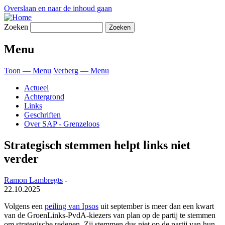
Overslaan en naar de inhoud gaan
Zoeken
Menu
Toon — Menu
Verberg — Menu
Actueel
Achtergrond
Links
Geschriften
Over SAP - Grenzeloos
Strategisch stemmen helpt links niet
verder
Ramon Lambregts
-
22.10.2025
Volgens een
peiling van Ipsos
uit september is meer dan een kwart
van de GroenLinks-PvdA-kiezers van plan op de partij te stemmen
om strategische redenen. Zij stemmen dus niet op de partij van hun