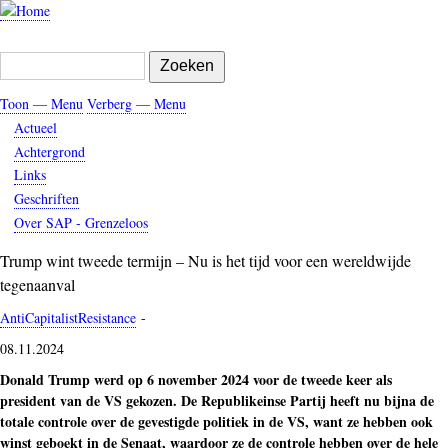
Overslaan
en
naar
Zoeken
de
inhoud
Toon — Menu
Verberg — Menu
gaan
Menu
Actueel
Achtergrond
Links
Geschriften
Over SAP - Grenzeloos
Trump wint tweede termijn – Nu is het tijd voor een wereldwijde
tegenaanval
AntiCapitalistResistance
-
08.11.2024
Donald Trump werd op 6 november 2024 voor de tweede keer als
president van de VS gekozen. De Republikeinse Partij heeft nu bijna de
totale controle over de gevestigde politiek in de VS, want ze hebben ook
winst geboekt in de Senaat, waardoor ze de controle hebben over de hele