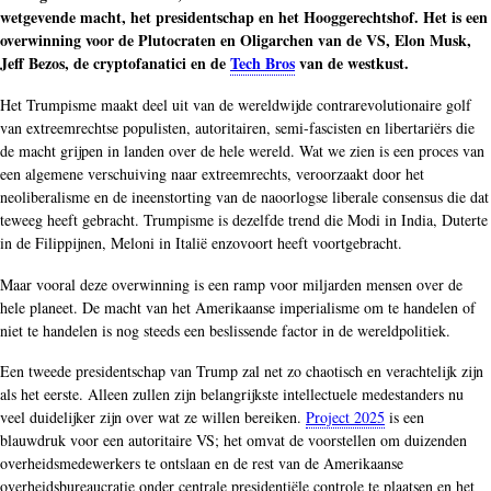
wetgevende macht, het presidentschap en het Hooggerechtshof. Het is een
overwinning voor de Plutocraten en Oligarchen van de VS, Elon Musk,
Jeff Bezos, de cryptofanatici en de
Tech Bros
van de westkust.
Het Trumpisme maakt deel uit van de wereldwijde contrarevolutionaire golf
van extreemrechtse populisten, autoritairen, semi-fascisten en libertariërs die
de macht grijpen in landen over de hele wereld. Wat we zien is een proces van
een algemene verschuiving naar extreemrechts, veroorzaakt door het
neoliberalisme en de ineenstorting van de naoorlogse liberale consensus die dat
teweeg heeft gebracht. Trumpisme is dezelfde trend die Modi in India, Duterte
in de Filippijnen, Meloni in Italië enzovoort heeft voortgebracht.
Maar vooral deze overwinning is een ramp voor miljarden mensen over de
hele planeet. De macht van het Amerikaanse imperialisme om te handelen of
niet te handelen is nog steeds een beslissende factor in de wereldpolitiek.
Een tweede presidentschap van Trump zal net zo chaotisch en verachtelijk zijn
als het eerste. Alleen zullen zijn belangrijkste intellectuele medestanders nu
veel duidelijker zijn over wat ze willen bereiken.
Project 2025
is een
blauwdruk voor een autoritaire VS; het omvat de voorstellen om duizenden
overheidsmedewerkers te ontslaan en de rest van de Amerikaanse
overheidsbureaucratie onder centrale presidentiële controle te plaatsen en het