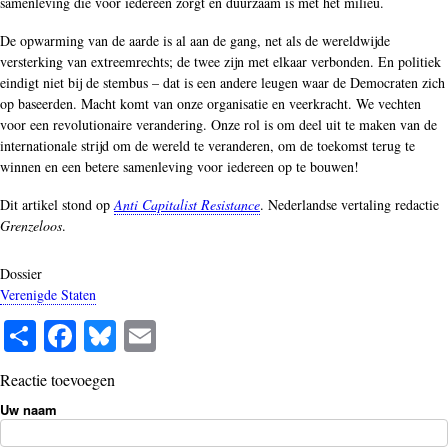
samenleving die voor iedereen zorgt en duurzaam is met het milieu.
De opwarming van de aarde is al aan de gang, net als de wereldwijde
versterking van extreemrechts; de twee zijn met elkaar verbonden. En politiek
eindigt niet bij de stembus – dat is een andere leugen waar de Democraten zich
op baseerden. Macht komt van onze organisatie en veerkracht. We vechten
voor een revolutionaire verandering. Onze rol is om deel uit te maken van de
internationale strijd om de wereld te veranderen, om de toekomst terug te
winnen en een betere samenleving voor iedereen op te bouwen!
Dit artikel stond op
Anti Capitalist Resistance
. Nederlandse vertaling redactie
Grenzeloos
.
Dossier
Verenigde Staten
S
Fa
Bl
E
ha
ce
ue
m
Reactie toevoegen
re
bo
sk
ail
Uw naam
ok
y