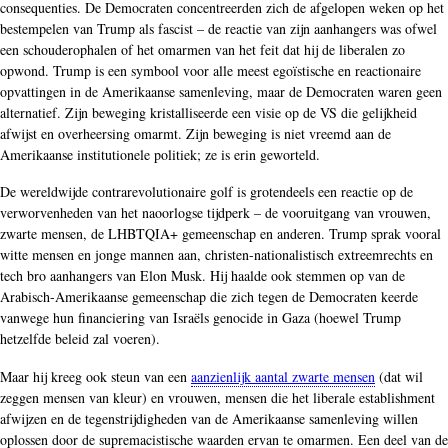
consequenties. De Democraten concentreerden zich de afgelopen weken op het
bestempelen van Trump als fascist – de reactie van zijn aanhangers was ofwel
een schouderophalen of het omarmen van het feit dat hij de liberalen zo
opwond. Trump is een symbool voor alle meest egoïstische en reactionaire
opvattingen in de Amerikaanse samenleving, maar de Democraten waren geen
alternatief. Zijn beweging kristalliseerde een visie op de VS die gelijkheid
afwijst en overheersing omarmt. Zijn beweging is niet vreemd aan de
Amerikaanse institutionele politiek; ze is erin geworteld.
De wereldwijde contrarevolutionaire golf is grotendeels een reactie op de
verworvenheden van het naoorlogse tijdperk – de vooruitgang van vrouwen,
zwarte mensen, de LHBTQIA+ gemeenschap en anderen. Trump sprak vooral
witte mensen en jonge mannen aan, christen-nationalistisch extreemrechts en
tech bro aanhangers van Elon Musk. Hij haalde ook stemmen op van de
Arabisch-Amerikaanse gemeenschap die zich tegen de Democraten keerde
vanwege hun financiering van Israëls genocide in Gaza (hoewel Trump
hetzelfde beleid zal voeren).
Maar hij kreeg ook steun van een
aanzienlijk aantal zwarte mensen
(dat wil
zeggen mensen van kleur) en vrouwen, mensen die het liberale establishment
afwijzen en de tegenstrijdigheden van de Amerikaanse samenleving willen
oplossen door de supremacistische waarden ervan te omarmen. Een deel van de