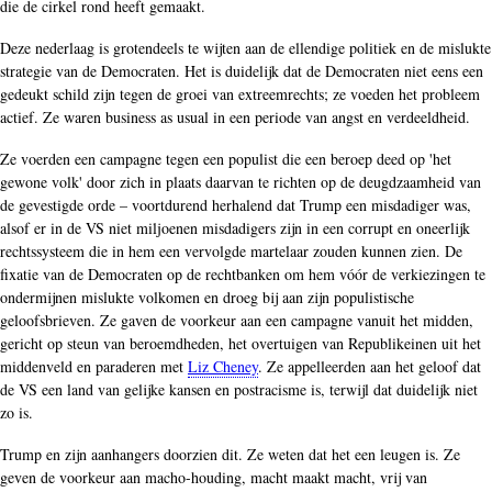
die de cirkel rond heeft gemaakt.
Deze nederlaag is grotendeels te wijten aan de ellendige politiek en de mislukte
strategie van de Democraten. Het is duidelijk dat de Democraten niet eens een
gedeukt schild zijn tegen de groei van extreemrechts; ze voeden het probleem
actief. Ze waren business as usual in een periode van angst en verdeeldheid.
Ze voerden een campagne tegen een populist die een beroep deed op 'het
gewone volk' door zich in plaats daarvan te richten op de deugdzaamheid van
de gevestigde orde – voortdurend herhalend dat Trump een misdadiger was,
alsof er in de VS niet miljoenen misdadigers zijn in een corrupt en oneerlijk
rechtssysteem die in hem een vervolgde martelaar zouden kunnen zien. De
fixatie van de Democraten op de rechtbanken om hem vóór de verkiezingen te
ondermijnen mislukte volkomen en droeg bij aan zijn populistische
geloofsbrieven. Ze gaven de voorkeur aan een campagne vanuit het midden,
gericht op steun van beroemdheden, het overtuigen van Republikeinen uit het
middenveld en paraderen met
Liz Cheney
. Ze appelleerden aan het geloof dat
de VS een land van gelijke kansen en postracisme is, terwijl dat duidelijk niet
zo is.
Trump en zijn aanhangers doorzien dit. Ze weten dat het een leugen is. Ze
geven de voorkeur aan macho-houding, macht maakt macht, vrij van