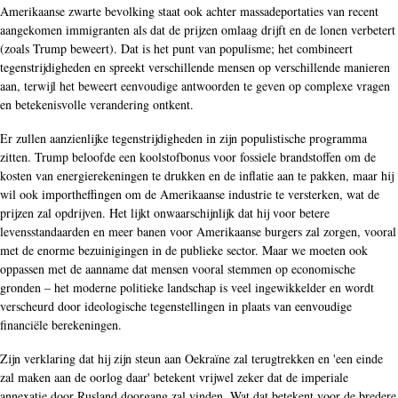
Amerikaanse zwarte bevolking staat ook achter massadeportaties van recent
aangekomen immigranten als dat de prijzen omlaag drijft en de lonen verbetert
(zoals Trump beweert). Dat is het punt van populisme; het combineert
tegenstrijdigheden en spreekt verschillende mensen op verschillende manieren
aan, terwijl het beweert eenvoudige antwoorden te geven op complexe vragen
en betekenisvolle verandering ontkent.
Er zullen aanzienlijke tegenstrijdigheden in zijn populistische programma
zitten. Trump beloofde een koolstofbonus voor fossiele brandstoffen om de
kosten van energierekeningen te drukken en de inflatie aan te pakken, maar hij
wil ook importheffingen om de Amerikaanse industrie te versterken, wat de
prijzen zal opdrijven. Het lijkt onwaarschijnlijk dat hij voor betere
levensstandaarden en meer banen voor Amerikaanse burgers zal zorgen, vooral
met de enorme bezuinigingen in de publieke sector. Maar we moeten ook
oppassen met de aanname dat mensen vooral stemmen op economische
gronden – het moderne politieke landschap is veel ingewikkelder en wordt
verscheurd door ideologische tegenstellingen in plaats van eenvoudige
financiële berekeningen.
Zijn verklaring dat hij zijn steun aan Oekraïne zal terugtrekken en 'een einde
zal maken aan de oorlog daar' betekent vrijwel zeker dat de imperiale
annexatie door Rusland doorgang zal vinden. Wat dat betekent voor de bredere