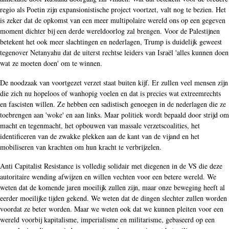
regio als Poetin zijn expansionistische project voortzet, valt nog te bezien. Het
is zeker dat de opkomst van een meer multipolaire wereld ons op een gegeven
moment dichter bij een derde wereldoorlog zal brengen. Voor de Palestijnen
betekent het ook meer slachtingen en nederlagen, Trump is duidelijk geweest
tegenover Netanyahu dat de uiterst rechtse leiders van Israël 'alles kunnen doen
wat ze moeten doen' om te winnen.
De noodzaak van voortgezet verzet staat buiten kijf. Er zullen veel mensen zijn
die zich nu hopeloos of wanhopig voelen en dat is precies wat extreemrechts
en fascisten willen. Ze hebben een sadistisch genoegen in de nederlagen die ze
toebrengen aan 'woke' en aan links. Maar politiek wordt bepaald door strijd om
macht en tegenmacht, het opbouwen van massale verzetscoalities, het
identificeren van de zwakke plekken aan de kant van de vijand en het
mobiliseren van krachten om hun kracht te verbrijzelen.
Anti Capitalist Resistance is volledig solidair met diegenen in de VS die deze
autoritaire wending afwijzen en willen vechten voor een betere wereld. We
weten dat de komende jaren moeilijk zullen zijn, maar onze beweging heeft al
eerder moeilijke tijden gekend. We weten dat de dingen slechter zullen worden
voordat ze beter worden. Maar we weten ook dat we kunnen pleiten voor een
wereld voorbij kapitalisme, imperialisme en militarisme, gebaseerd op een