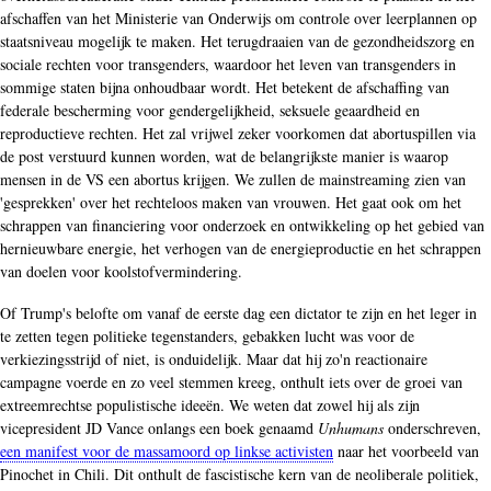
afschaffen van het Ministerie van Onderwijs om controle over leerplannen op
staatsniveau mogelijk te maken. Het terugdraaien van de gezondheidszorg en
sociale rechten voor transgenders, waardoor het leven van transgenders in
sommige staten bijna onhoudbaar wordt. Het betekent de afschaffing van
federale bescherming voor gendergelijkheid, seksuele geaardheid en
reproductieve rechten. Het zal vrijwel zeker voorkomen dat abortuspillen via
de post verstuurd kunnen worden, wat de belangrijkste manier is waarop
mensen in de VS een abortus krijgen. We zullen de mainstreaming zien van
'gesprekken' over het rechteloos maken van vrouwen. Het gaat ook om het
schrappen van financiering voor onderzoek en ontwikkeling op het gebied van
hernieuwbare energie, het verhogen van de energieproductie en het schrappen
van doelen voor koolstofvermindering.
Of Trump's belofte om vanaf de eerste dag een dictator te zijn en het leger in
te zetten tegen politieke tegenstanders, gebakken lucht was voor de
verkiezingsstrijd of niet, is onduidelijk. Maar dat hij zo'n reactionaire
campagne voerde en zo veel stemmen kreeg, onthult iets over de groei van
extreemrechtse populistische ideeën. We weten dat zowel hij als zijn
vicepresident JD Vance onlangs een boek genaamd
Unhumans
onderschreven,
een manifest voor de massamoord op linkse activisten
naar het voorbeeld van
Pinochet in Chili. Dit onthult de fascistische kern van de neoliberale politiek,