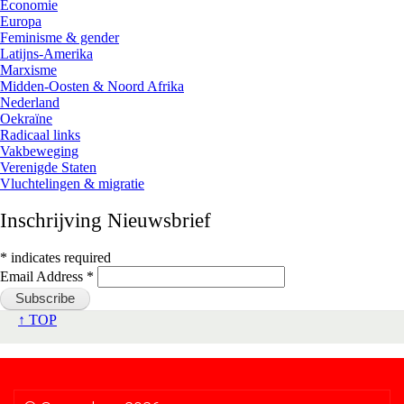
Economie
Europa
Feminisme & gender
Latijns-Amerika
Marxisme
Midden-Oosten & Noord Afrika
Nederland
Oekraïne
Radicaal links
Vakbeweging
Verenigde Staten
Vluchtelingen & migratie
Inschrijving Nieuwsbrief
*
indicates required
Email Address
*
↑ TOP