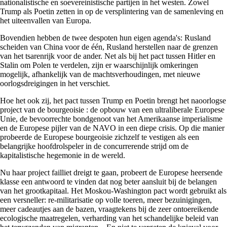
nationalistische en soevereinistische partijen in het westen. Zowel
Trump als Poetin zetten in op de versplintering van de samenleving en
het uiteenvallen van Europa.
Bovendien hebben de twee despoten hun eigen agenda's: Rusland
scheiden van China voor de één, Rusland herstellen naar de grenzen
van het tsarenrijk voor de ander. Net als bij het pact tussen Hitler en
Stalin om Polen te verdelen, zijn er waarschijnlijk omkeringen
mogelijk, afhankelijk van de machtsverhoudingen, met nieuwe
oorlogsdreigingen in het verschiet.
Hoe het ook zij, het pact tussen Trump en Poetin brengt het naoorlogse
project van de bourgeoisie : de opbouw van een ultraliberale Europese
Unie, de bevoorrechte bondgenoot van het Amerikaanse imperialisme
en de Europese pijler van de NAVO in een diepe crisis. Op die manier
probeerde de Europese bourgeoisie zichzelf te vestigen als een
belangrijke hoofdrolspeler in de concurrerende strijd om de
kapitalistische hegemonie in de wereld.
Nu haar project failliet dreigt te gaan, probeert de Europese heersende
klasse een antwoord te vinden dat nog beter aansluit bij de belangen
van het grootkapitaal. Het Moskou-Washington pact wordt gebruikt als
een versneller: re-militarisatie op volle toeren, meer bezuinigingen,
meer cadeautjes aan de bazen, vraagtekens bij de zeer ontoereikende
ecologische maatregelen, verharding van het schandelijke beleid van