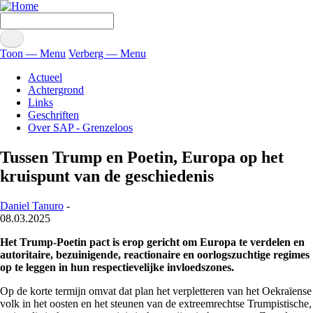
Overslaan
Zoeken
en
naar
Toon — Menu
Verberg — Menu
de
Menu
Actueel
inhoud
Achtergrond
gaan
Links
Geschriften
Over SAP - Grenzeloos
Tussen Trump en Poetin, Europa op het
kruispunt van de geschiedenis
Daniel Tanuro
-
08.03.2025
Het Trump-Poetin pact is erop gericht om Europa te verdelen en
autoritaire, bezuinigende, reactionaire en oorlogszuchtige regimes
op te leggen in hun respectievelijke invloedszones.
Op de korte termijn omvat dat plan het verpletteren van het Oekraïense
volk in het oosten en het steunen van de extreemrechtse Trumpistische,