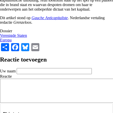
kapitalistische uitbuiting. Hun toekomst staat op het spel op een planeet
die in brand staat en waarvan despoten dromen om haar te
onderwerpen aan het onbeperkte dictaat van het kapitaal.
Dit artikel stond op
Gauche Anticapitaliste
. Nederlandse vertaling
redactie
Grenzeloos
.
Dossier
Verenigde Staten
Europa
Share
Facebook
Bluesky
Email
Reactie toevoegen
Uw naam
Reactie