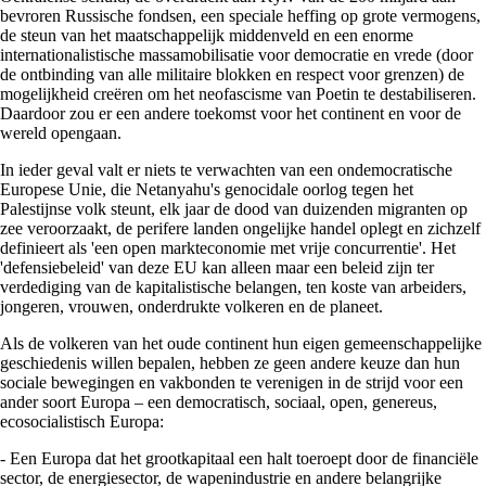
bevroren Russische fondsen, een speciale heffing op grote vermogens,
de steun van het maatschappelijk middenveld en een enorme
internationalistische massamobilisatie voor democratie en vrede (door
de ontbinding van alle militaire blokken en respect voor grenzen) de
mogelijkheid creëren om het neofascisme van Poetin te destabiliseren.
Daardoor zou er een andere toekomst voor het continent en voor de
wereld opengaan.
In ieder geval valt er niets te verwachten van een ondemocratische
Europese Unie, die Netanyahu's genocidale oorlog tegen het
Palestijnse volk steunt, elk jaar de dood van duizenden migranten op
zee veroorzaakt, de perifere landen ongelijke handel oplegt en zichzelf
definieert als 'een open markteconomie met vrije concurrentie'. Het
'defensiebeleid' van deze EU kan alleen maar een beleid zijn ter
verdediging van de kapitalistische belangen, ten koste van arbeiders,
jongeren, vrouwen, onderdrukte volkeren en de planeet.
Als de volkeren van het oude continent hun eigen gemeenschappelijke
geschiedenis willen bepalen, hebben ze geen andere keuze dan hun
sociale bewegingen en vakbonden te verenigen in de strijd voor een
ander soort Europa – een democratisch, sociaal, open, genereus,
ecosocialistisch Europa:
- Een Europa dat het grootkapitaal een halt toeroept door de financiële
sector, de energiesector, de wapenindustrie en andere belangrijke