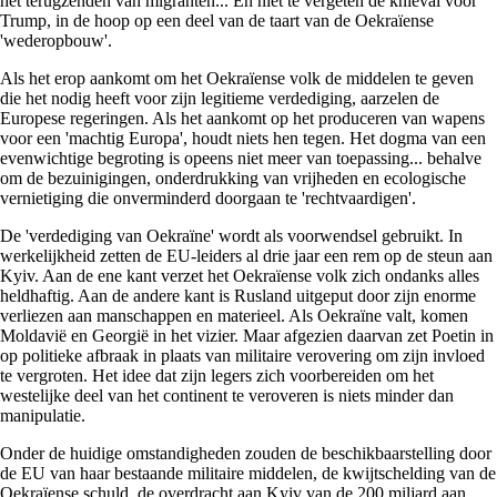
het terugzenden van migranten... En niet te vergeten de knieval voor
Trump, in de hoop op een deel van de taart van de Oekraïense
'wederopbouw'.
Als het erop aankomt om het Oekraïense volk de middelen te geven
die het nodig heeft voor zijn legitieme verdediging, aarzelen de
Europese regeringen. Als het aankomt op het produceren van wapens
voor een 'machtig Europa', houdt niets hen tegen. Het dogma van een
evenwichtige begroting is opeens niet meer van toepassing... behalve
om de bezuinigingen, onderdrukking van vrijheden en ecologische
vernietiging die onverminderd doorgaan te 'rechtvaardigen'.
De 'verdediging van Oekraïne' wordt als voorwendsel gebruikt. In
werkelijkheid zetten de EU-leiders al drie jaar een rem op de steun aan
Kyiv. Aan de ene kant verzet het Oekraïense volk zich ondanks alles
heldhaftig. Aan de andere kant is Rusland uitgeput door zijn enorme
verliezen aan manschappen en materieel. Als Oekraïne valt, komen
Moldavië en Georgië in het vizier. Maar afgezien daarvan zet Poetin in
op politieke afbraak in plaats van militaire verovering om zijn invloed
te vergroten. Het idee dat zijn legers zich voorbereiden om het
westelijke deel van het continent te veroveren is niets minder dan
manipulatie.
Onder de huidige omstandigheden zouden de beschikbaarstelling door
de EU van haar bestaande militaire middelen, de kwijtschelding van de
Oekraïense schuld, de overdracht aan Kyiv van de 200 miljard aan