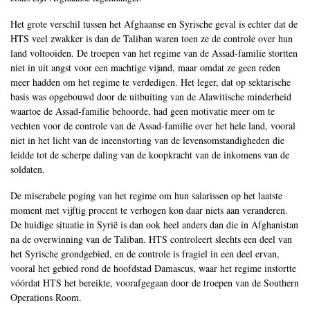
Het grote verschil tussen het Afghaanse en Syrische geval is echter dat de
HTS veel zwakker is dan de Taliban waren toen ze de controle over hun
land voltooiden. De troepen van het regime van de Assad-familie stortten
niet in uit angst voor een machtige vijand, maar omdat ze geen reden
meer hadden om het regime te verdedigen. Het leger, dat op sektarische
basis was opgebouwd door de uitbuiting van de Alawitische minderheid
waartoe de Assad-familie behoorde, had geen motivatie meer om te
vechten voor de controle van de Assad-familie over het hele land, vooral
niet in het licht van de ineenstorting van de levensomstandigheden die
leidde tot de scherpe daling van de koopkracht van de inkomens van de
soldaten.
De miserabele poging van het regime om hun salarissen op het laatste
moment met vijftig procent te verhogen kon daar niets aan veranderen.
De huidige situatie in Syrië is dan ook heel anders dan die in Afghanistan
na de overwinning van de Taliban. HTS controleert slechts een deel van
het Syrische grondgebied, en de controle is fragiel in een deel ervan,
vooral het gebied rond de hoofdstad Damascus, waar het regime instortte
vóórdat HTS het bereikte, voorafgegaan door de troepen van de Southern
Operations Room.