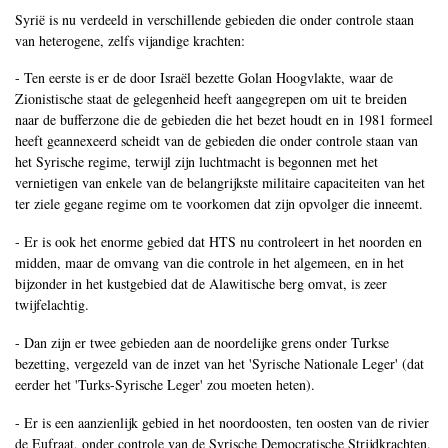
Syrië is nu verdeeld in verschillende gebieden die onder controle staan
van heterogene, zelfs vijandige krachten:
- Ten eerste is er de door Israël bezette Golan Hoogvlakte, waar de
Zionistische staat de gelegenheid heeft aangegrepen om uit te breiden
naar de bufferzone die de gebieden die het bezet houdt en in 1981 formeel
heeft geannexeerd scheidt van de gebieden die onder controle staan van
het Syrische regime, terwijl zijn luchtmacht is begonnen met het
vernietigen van enkele van de belangrijkste militaire capaciteiten van het
ter ziele gegane regime om te voorkomen dat zijn opvolger die inneemt.
- Er is ook het enorme gebied dat HTS nu controleert in het noorden en
midden, maar de omvang van die controle in het algemeen, en in het
bijzonder in het kustgebied dat de Alawitische berg omvat, is zeer
twijfelachtig.
- Dan zijn er twee gebieden aan de noordelijke grens onder Turkse
bezetting, vergezeld van de inzet van het 'Syrische Nationale Leger' (dat
eerder het 'Turks-Syrische Leger' zou moeten heten).
- Er is een aanzienlijk gebied in het noordoosten, ten oosten van de rivier
de Eufraat, onder controle van de Syrische Democratische Strijdkrachten,