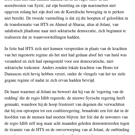
noordwesten van Syrië, zal zijn bezetting en zijn marionetten niet
opgeven zolang het zijn doel om de Koerdische beweging in te perken
niet bereikt. De tweede vaststelling is dat zij die hoopten of geloofden in
de transformatie van HTS en Ahmed al-Sharaa, alias al-Jolani, van
salafistisch jihadisme naar niet-sektarische democratie, zich beginnen te
realiseren dat ze waanvoorstellingen hadden.
In feite had HTS zich niet kunnen verspreiden in plaats van de krachten
van het ingestorte regime als het niet had gedaan alsof het van huid was
veranderd en zich had opengesteld voor een democratische, niet-
sektarische toekomst. Anders zouden lokale krachten van Homs tot
Damascus zich hevig hebben verzet, onder de vleugels van het ter ziele
gegane regime of nadat ze zich ervan hadden bevrijd.
De haast waarmee al-Jolani nu beweert dat hij van de 'regering van de
redding' die de regio Idlib regeerde, de nieuwe Syrische regering heeft
gemaakt, waardoor hij de hoop frustreert van degenen die verwachtten
dat hij zou oproepen tot een coalitieregering, benadrukt een feit dat in de
hoofden van de mensen had moeten blijven: het feit dat de inwoners van
de regio Idlib zelf nog maar acht maanden geleden demonstreerden tegen
de tirannie van de HTS en de omverwerping van al-Jolani, de ontbinding