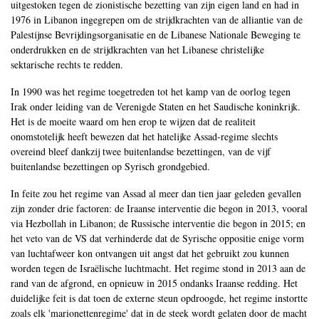
uitgestoken tegen de zionistische bezetting van zijn eigen land en had in
1976 in Libanon ingegrepen om de strijdkrachten van de alliantie van de
Palestijnse Bevrijdingsorganisatie en de Libanese Nationale Beweging te
onderdrukken en de strijdkrachten van het Libanese christelijke
sektarische rechts te redden.
In 1990 was het regime toegetreden tot het kamp van de oorlog tegen
Irak onder leiding van de Verenigde Staten en het Saudische koninkrijk.
Het is de moeite waard om hen erop te wijzen dat de realiteit
onomstotelijk heeft bewezen dat het hatelijke Assad-regime slechts
overeind bleef dankzij twee buitenlandse bezettingen, van de vijf
buitenlandse bezettingen op Syrisch grondgebied.
In feite zou het regime van Assad al meer dan tien jaar geleden gevallen
zijn zonder drie factoren: de Iraanse interventie die begon in 2013, vooral
via Hezbollah in Libanon; de Russische interventie die begon in 2015; en
het veto van de VS dat verhinderde dat de Syrische oppositie enige vorm
van luchtafweer kon ontvangen uit angst dat het gebruikt zou kunnen
worden tegen de Israëlische luchtmacht. Het regime stond in 2013 aan de
rand van de afgrond, en opnieuw in 2015 ondanks Iraanse redding. Het
duidelijke feit is dat toen de externe steun opdroogde, het regime instortte
zoals elk 'marionettenregime' dat in de steek wordt gelaten door de macht