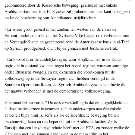
gedomineerd door de Koerdische beweging, geallieerd met enkele
Arabische stammen (die HTS zeker zal proberen aan haar kant te krijgen)
onder de bescherming van Amerikaanse strijdkrachten.
- Er is een groot gebied in het zuiden, ten westen van de rivier de
Eufraat, onder controle van het Syrische Vrije Leger, ook verbonden met
de Verenigde Staten en gecentreerd rond de Amerikaanse basis in al-Tanf
op Syrisch grondgebied, dicht bij de grenzen met Jordanië en Irak.
- En tot slot is er de zuidelijke regio, waar strijdkrachten in de Daraa-
regio die in opstand kwamen tegen het Assad-regime, waarvan sommige
onder Russische voogdij, en strijdkrachten die voortkomen uit de
volksbeweging in de Suwayda-regio, zich hebben verenigd in de
Southern Operations Room, de Syrisch-Arabische gewapende factie die
het nauwst verbonden is met de democratische volksbeweging.
Hoe moet het nu verder? De eerste vaststelling is dat de mogelijkheid dat
al deze facties ermee instemmen zich te onderwerpen aan één enkele
autoriteit bijna nihil is, zelfs als we de Koerdische beweging buiten
beschouwing laten en ons beperken tot de Arabische facties. Zelfs
Turkije, dat een langdurige relatie heeft met de HTS, en zonder welke de
HTS zich niet had kunnen handhaven in de regio Idlib in het