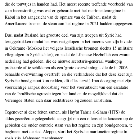
die de touwtjes in handen had. Het meest recente treffende voorbeeld van
zo'n ineenstorting was wat er gebeurde met het marionettenregime in
Kabul in het aangezicht van de opmars van de Taliban, nadat de
Amerikaanse troepen de steun aan het regime in 2021 hadden opgegeven.
Dus, nadat Rusland het grootste deel van zijn troepen uit Syrië had
teruggetrokken omdat het was vastgelopen in het moeras van zijn invasie
in Oekraïne (Moskou liet volgens Israëlische bronnen slechts 15 militaire
vliegtuigen in Syrië achter), en nadat de Libanese Hezbollah een zware
nederlaag had geleden, die de nieuwe secretaris-generaal wanhopig
probeerde af te schilderen als een 'grote overwinning... die de in 2006
behaalde overwinning overtreft' en die verhinderde dat het deze keer zijn
Syrische bondgenoot kon redden, dit alles terwijl Iran doorging met zijn
voorzichtige aanpak doodsbang voor het vooruitzicht van een escalatie
van de Israëlische agressie tegen het land en de mogelijkheid dat de
Verenigde Staten zich daar rechtstreeks bij zouden aansluiten.
Tegenover al deze feiten samen, als Hay'at Tahrir al-Sham (HTS) de
aldus gecreëerde gelegenheid aangrijpt om een offensief te lanceren op de
gebieden die onder controle staan van het regime en zijn bondgenoten, te
beginnen met de stad Aleppo, stort het Syrische marionettenregime in
zoals zijn Afghaanse tegenhanger.