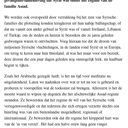
gevangenis-samenleving die Syrië was onder het regime van de
familie Assad.
We werden ook overspoeld door verrukking bij het zien van Syrische
families die plotseling konden terugkeren uit hun nabije ballingschap, of
dat nu vanuit een ander gebied in Syrië was of vanuit Jordanië, Libanon
of Turkije, om de steden en huizen te bezoeken die ze jaren geleden
gedwongen waren te ontvluchten. Voeg hieraan toe dat de droom van
miljoenen Syrische vluchtelingen, in de landen rond Syrië en in Europa,
om terug te keren naar hun thuisland, al was het maar voor een bezoek,
deze droom die een paar dagen geleden nog onmogelijk leek, nu haalbaar
begint te lijken.
Zoals het Arabische gezegde luidt, is het nu tijd voor meditatie na
uitgelatenheid. Laten we nadenken over wat er tot nu toe is gebeurd en
proberen te voorspellen wat de toekomst zal brengen. Allereerst is het de
moeite waard te wijzen op degenen die het afschuwelijke Assad-regime
steunden. Ze beweerden dat het regime de wil van het Syrische volk
vertegenwoordigde en dat iedereen die zich ertegen verzette slechts een
huurling was van een buitenlandse mogendheid, regionaal of
internationaal. Ze beweerden ook dat dit regime het kloppend hart was
van de 'as van verzet'. Het had een halve eeuw lang geen vinger