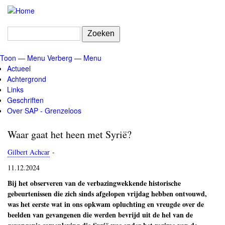
Overslaan
en
naar
Zoeken
de
inhoud
Toon — Menu
Verberg — Menu
gaan
Menu
Actueel
Achtergrond
Links
Geschriften
Over SAP - Grenzeloos
Waar gaat het heen met Syrië?
Gilbert Achcar
-
11.12.2024
Bij het observeren van de verbazingwekkende historische
gebeurtenissen die zich sinds afgelopen vrijdag hebben ontvouwd,
was het eerste wat in ons opkwam opluchting en vreugde over de
beelden van gevangenen die werden bevrijd uit de hel van de