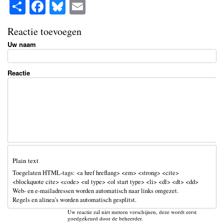
S
Fa
Bl
E
ha
ce
ue
m
Reactie toevoegen
re
bo
sk
ail
Uw naam
ok
y
Reactie
Plain text
Toegelaten HTML-tags: <a href hreflang> <em> <strong> <cite>
<blockquote cite> <code> <ul type> <ol start type> <li> <dl> <dt> <dd>
Web- en e-mailadressen worden automatisch naar links omgezet.
Regels en alinea's worden automatisch gesplitst.
Uw reactie zal niet meteen verschijnen, deze wordt eerst
goedgekeurd door de beheerder.