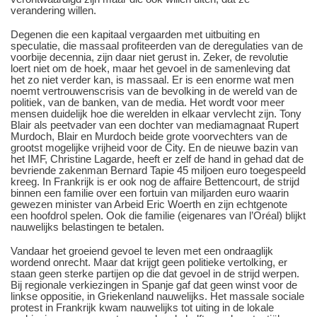
verandering willen.
Degenen die een kapitaal vergaarden met uitbuiting en
speculatie, die massaal profiteerden van de deregulaties van de
voorbije decennia, zijn daar niet gerust in. Zeker, de revolutie
loert niet om de hoek, maar het gevoel in de samenleving dat
het zo niet verder kan, is massaal. Er is een enorme wat men
noemt vertrouwenscrisis van de bevolking in de wereld van de
politiek, van de banken, van de media. Het wordt voor meer
mensen duidelijk hoe die werelden in elkaar vervlecht zijn. Tony
Blair als peetvader van een dochter van mediamagnaat Rupert
Murdoch, Blair en Murdoch beide grote voorvechters van de
grootst mogelijke vrijheid voor de City. En de nieuwe bazin van
het IMF, Christine Lagarde, heeft er zelf de hand in gehad dat de
bevriende zakenman Bernard Tapie 45 miljoen euro toegespeeld
kreeg. In Frankrijk is er ook nog de affaire Bettencourt, de strijd
binnen een familie over een fortuin van miljarden euro waarin
gewezen minister van Arbeid Eric Woerth en zijn echtgenote
een hoofdrol spelen. Ook die familie (eigenares van l’Oréal) blijkt
nauwelijks belastingen te betalen.
Vandaar het groeiend gevoel te leven met een ondraaglijk
wordend onrecht. Maar dat krijgt geen politieke vertolking, er
staan geen sterke partijen op die dat gevoel in de strijd werpen.
Bij regionale verkiezingen in Spanje gaf dat geen winst voor de
linkse oppositie, in Griekenland nauwelijks. Het massale sociale
protest in Frankrijk kwam nauwelijks tot uiting in de lokale