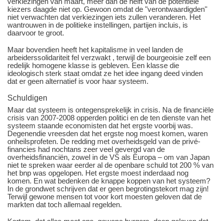
verkiezingen van maart, meer dan de helft van de potentiële
kiezers daagde niet op. Gewoon omdat de "verontwaardigden"
niet verwachten dat verkiezingen iets zullen veranderen. Het
wantrouwen in de politieke instellingen, partijen incluis, is
daarvoor te groot.
Maar bovendien heeft het kapitalisme in veel landen de
arbeiderssolidariteit fel verzwakt , terwijl de bourgeoisie zelf een
redelijk homogene klasse is gebleven. Een klasse die
ideologisch sterk staat omdat ze het idee ingang deed vinden
dat er geen alternatief is voor haar systeem.
Schuldigen
Maar dat systeem is ontegensprekelijk in crisis. Na de financiële
crisis van 2007-2008 opperden politici en de ten dienste van het
systeem staande economisten dat het ergste voorbij was.
Degenendie vreesden dat het ergste nog moest komen, waren
onheilsprofeten. De redding met overheidsgeld van de privé-
financies had nochtans zeer veel gevergd van de
overheidsfinanciën, zowel in de VS als Europa – om van Japan
niet te spreken waar eerder al de openbare schuld tot 200 % van
het bnp was opgelopen. Het ergste moest inderdaad nog
komen. En wat bedenken de knappe koppen van het systeem?
In de grondwet schrijven dat er geen begrotingstekort mag zijn!
Terwijl gewone mensen tot voor kort moesten geloven dat de
markten dat toch allemaal regelden.