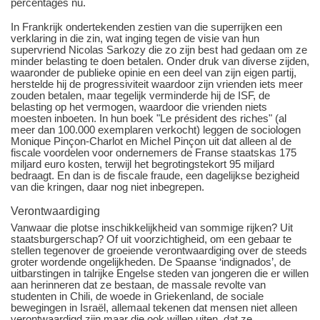
percentages nu.
In Frankrijk ondertekenden zestien van die superrijken een
verklaring in die zin, wat inging tegen de visie van hun
supervriend Nicolas Sarkozy die zo zijn best had gedaan om ze
minder belasting te doen betalen. Onder druk van diverse zijden,
waaronder de publieke opinie en een deel van zijn eigen partij,
herstelde hij de progressiviteit waardoor zijn vrienden iets meer
zouden betalen, maar tegelijk verminderde hij de ISF, de
belasting op het vermogen, waardoor die vrienden niets
moesten inboeten. In hun boek "Le président des riches" (al
meer dan 100.000 exemplaren verkocht) leggen de sociologen
Monique Pinçon-Charlot en Michel Pinçon uit dat alleen al de
fiscale voordelen voor ondernemers de Franse staatskas 175
miljard euro kosten, terwijl het begrotingstekort 95 miljard
bedraagt. En dan is de fiscale fraude, een dagelijkse bezigheid
van die kringen, daar nog niet inbegrepen.
Verontwaardiging
Vanwaar die plotse inschikkelijkheid van sommige rijken? Uit
staatsburgerschap? Of uit voorzichtigheid, om een gebaar te
stellen tegenover de groeiende verontwaardiging over de steeds
groter wordende ongelijkheden. De Spaanse ‘indignados’, de
uitbarstingen in talrijke Engelse steden van jongeren die er willen
aan herinneren dat ze bestaan, de massale revolte van
studenten in Chili, de woede in Griekenland, de sociale
bewegingen in Israël, allemaal tekenen dat mensen niet alleen
verontwaardigd zijn maar die ook willen uiten, dat ze