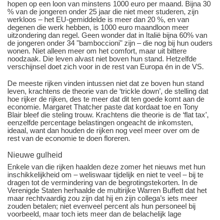
hopen op een loon van minstens 1000 euro per maand. Bijna 30
% van de jongeren onder 25 jaar die niet meer studeren, zijn
werkloos – het EU-gemiddelde is meer dan 20 %, en van
degenen die werk hebben, is 1000 euro maandloon meer
uitzondering dan regel. Geen wonder dat in Italië bijna 60% van
de jongeren onder 34 "bamboccioni" zijn – die nog bij hun ouders
wonen. Niet alleen meer om het comfort, maar uit bittere
noodzaak. Die leven alvast niet boven hun stand. Hetzelfde
verschijnsel doet zich voor in de rest van Europa én in de VS.
De meeste rijken vinden intussen niet dat ze boven hun stand
leven, krachtens de theorie van de ‘trickle down’, de stelling dat
hoe rijker de rijken, des te meer dat dit ten goede komt aan de
economie. Margaret Thatcher paste dat kordaat toe en Tony
Blair bleef die steling trouw. Krachtens die theorie is de ‘flat tax’,
eenzelfde percentage belastingen ongeacht de inkomsten,
ideaal, want dan houden de rijken nog veel meer over om de
rest van de economie te doen floreren.
Nieuwe gulheid
Enkele van die rijken haalden deze zomer het nieuws met hun
inschikkelijkheid om – weliswaar tijdelijk en niet te veel – bij te
dragen tot de vermindering van de begrotingstekorten. In de
Verenigde Staten herhaalde de multirijke Warren Buffett dat het
maar rechtvaardig zou zijn dat hij en zijn collega’s iets meer
zouden betalen; niet evenveel percent als hun personeel bij
voorbeeld, maar toch iets meer dan de belachelijk lage