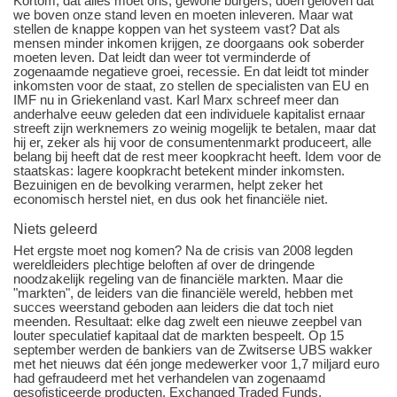
Kortom, dat alles moet ons, gewone burgers, doen geloven dat
we boven onze stand leven en moeten inleveren. Maar wat
stellen de knappe koppen van het systeem vast? Dat als
mensen minder inkomen krijgen, ze doorgaans ook soberder
moeten leven. Dat leidt dan weer tot verminderde of
zogenaamde negatieve groei, recessie. En dat leidt tot minder
inkomsten voor de staat, zo stellen de specialisten van EU en
IMF nu in Griekenland vast. Karl Marx schreef meer dan
anderhalve eeuw geleden dat een individuele kapitalist ernaar
streeft zijn werknemers zo weinig mogelijk te betalen, maar dat
hij er, zeker als hij voor de consumentenmarkt produceert, alle
belang bij heeft dat de rest meer koopkracht heeft. Idem voor de
staatskas: lagere koopkracht betekent minder inkomsten.
Bezuinigen en de bevolking verarmen, helpt zeker het
economisch herstel niet, en dus ook het financiële niet.
Niets geleerd
Het ergste moet nog komen? Na de crisis van 2008 legden
wereldleiders plechtige beloften af over de dringende
noodzakelijk regeling van de financiële markten. Maar die
"markten", de leiders van die financiële wereld, hebben met
succes weerstand geboden aan leiders die dat toch niet
meenden. Resultaat: elke dag zwelt een nieuwe zeepbel van
louter speculatief kapitaal dat de markten bespeelt. Op 15
september werden de bankiers van de Zwitserse UBS wakker
met het nieuws dat één jonge medewerker voor 1,7 miljard euro
had gefraudeerd met het verhandelen van zogenaamd
gesofisticeerde producten, Exchanged Traded Funds,