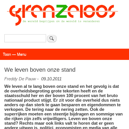
Overslaan
en
naar
de
inhoud
gaan
Zoeken
Toon — Menu
Menu
Actueel
Achtergrond
Links
Geschriften
Over SAP - Grenzeloos
We leven boven onze stand
Freddy De Pauw
-
09.10.2011
We leven al te lang boven onze stand en het gevolg is dat
de overheidsbegroting grote tekorten heeft en de
staatsschuld her en der boven 100 procent van het bruto
nationaal product stijgt. Er zit voor die overheid dus niets
anders op dan sterk te gaan besparen en eigendommen te
verkopen. De tering naar de nering zetten. Ook de
superrijken moeten een steentje bijdragen en sommige van
die rijken zijn zelfs vrijwilligers. Leven we boven onze
stand? Rechts maar ook links valt te horen dat er geen
andere uitweg is, politici, economisten en media van alle