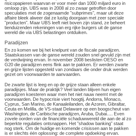
risicopapieren waarvan er voor meer dan 1000 miljard euro in
omloop zijn. UBS was in 2008 al zo zwaar getroffen door
speculaties met de zogenaamde "subprimes", maar uit deze
affaire bleek alweer dat ze lustig doorgaan met zeer speciale
"producten". Maar UBS leeft niet boven zijn stand, ze beheert
tienduizenden rekeningen van erg rijke burgers uit de ganse
wereld die via UBS belastingen ontduiken.
Paradijzen
En zo komen we bij het knelpunt van de fiscale paradijzen.
Staatskassen van de ganse wereld zouden snel gevuld zijn met
de verdwijning ervan. In november 2008 beslisten OESO en
G20 die paradijzen eens flink aan te pakken. Er werden zwarte
en grijze lijsten opgesteld van zondaars die onder druk werden
gezet om voorwaarden te aanvaarden.
De zwarte lijst is leeg en op de grijze staan alleen enkele
paradijsjes. Maar de praktijk? Veel landen blijven hun eigen
paradijzen koesteren waar men het niet nauw neemt met de
voorwaarden. De hypocrisie viert hoogtij. Andorra, Monaco,
Cyprus, San Marino, de Kanaaleilanden, de Azoren, Gibraltar,
Ceuta en Melilla, de VS-staat Delaware op een boogscheut van
Washington, de Caribische paradijzen, Aruba, Dubai…. Even
zovele oorden van de financiële schaduwwereld die aan de al zo
beperkte regulaties ontsnappen. Het "shadow banking" staat
nog sterk. Om de huidige en komende crisissen aan te pakken
is er slechts één oplossing: de complete opdoeking ervan.