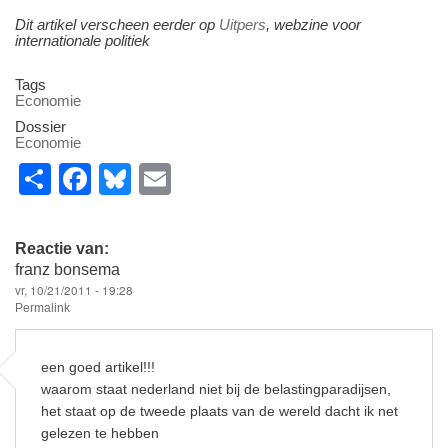
Dit artikel verscheen eerder op
Uitpers
, webzine voor
internationale politiek
Tags
Economie
Dossier
Economie
S
F
Bl
E
h
a
u
m
ar
c
e
ail
Reactie van:
e
e
sk
franz bonsema
vr, 10/21/2011 - 19:28
b
y
Permalink
o
o
een goed artikel!!!
waarom staat nederland niet bij de belastingparadijsen,
k
het staat op de tweede plaats van de wereld dacht ik net
gelezen te hebben