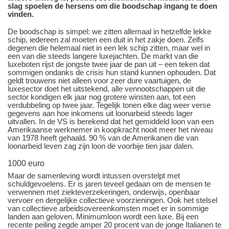
slag spoelen de hersens om die boodschap ingang te doen
vinden.
De boodschap is simpel: we zitten allemaal in hetzelfde lekke
schip, iedereen zal moeten een duit in het zakje doen. Zelfs
degenen die helemaal niet in een lek schip zitten, maar wel in
een van die steeds langere luxejachten. De markt van die
luxeboten rijst de jongste twee jaar de pan uit – een teken dat
sommigen ondanks de crisis hun stand kunnen ophouden. Dat
geldt trouwens niet alleen voor zeer dure vaartuigen, de
luxesector doet het uitstekend, alle vennootschappen uit die
sector kondigen elk jaar nog grotere winsten aan, tot een
verdubbeling op twee jaar. Tegelijk tonen elke dag weer verse
gegevens aan hoe inkomens uit loonarbeid steeds lager
uitvallen. In de VS is berekend dat het gemiddeld loon van een
Amerikaanse werknemer in koopkracht nooit meer het niveau
van 1978 heeft gehaald. 90 % van de Amerikanen die van
loonarbeid leven zag zijn loon de voorbije tien jaar dalen.
1000 euro
Maar de samenleving wordt intussen overstelpt met
schuldgevoelens. Er is jaren teveel gedaan om de mensen te
verwennen met ziekteverzekeringen, onderwijs, openbaar
vervoer en dergelijke collectieve voorzieningen. Ook het stelsel
van collectieve arbeidsovereenkomsten moet er in sommige
landen aan geloven. Minimumloon wordt een luxe. Bij een
recente peiling zegde amper 20 procent van de jonge Italianen te