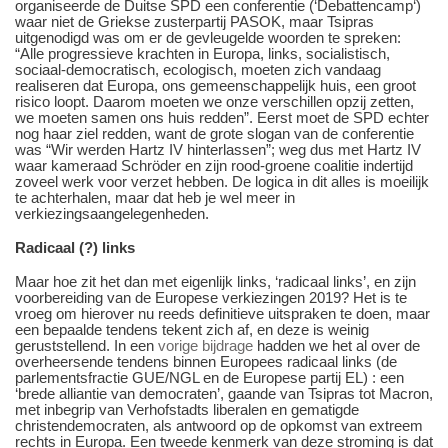
organiseerde de Duitse SPD een conferentie (‘Debattencamp‘)
waar niet de Griekse zusterpartij PASOK, maar Tsipras
uitgenodigd was om er de gevleugelde woorden te spreken:
“Alle progressieve krachten in Europa, links, socialistisch,
sociaal-democratisch, ecologisch, moeten zich vandaag
realiseren dat Europa, ons gemeenschappelijk huis, een groot
risico loopt. Daarom moeten we onze verschillen opzij zetten,
we moeten samen ons huis redden”. Eerst moet de SPD echter
nog haar ziel redden, want de grote slogan van de conferentie
was “Wir werden Hartz IV hinterlassen”; weg dus met Hartz IV
waar kameraad Schröder en zijn rood-groene coalitie indertijd
zoveel werk voor verzet hebben. De logica in dit alles is moeilijk
te achterhalen, maar dat heb je wel meer in
verkiezingsaangelegenheden.
Radicaal (?) links
Maar hoe zit het dan met eigenlijk links, ‘radicaal links’, en zijn
voorbereiding van de Europese verkiezingen 2019? Het is te
vroeg om hierover nu reeds definitieve uitspraken te doen, maar
een bepaalde tendens tekent zich af, en deze is weinig
geruststellend. In een
vorige bijdrage
hadden we het al over de
overheersende tendens binnen Europees radicaal links (de
parlementsfractie GUE/NGL en de Europese partij EL) : een
‘brede alliantie van democraten’, gaande van Tsipras tot Macron,
met inbegrip van Verhofstadts liberalen en gematigde
christendemocraten, als antwoord op de opkomst van extreem
rechts in Europa. Een tweede kenmerk van deze stroming is dat