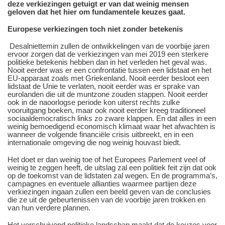
deze verkiezingen getuigt er van dat weinig mensen
geloven dat het hier om fundamentele keuzes gaat.
Europese verkiezingen toch niet zonder betekenis
Desalniettemin zullen de ontwikkelingen van de voorbije jaren
ervoor zorgen dat de verkiezingen van mei 2019 een sterkere
politieke betekenis hebben dan in het verleden het geval was.
Nooit eerder was er een confrontatie tussen een lidstaat en het
EU-apparaat zoals met Griekenland. Nooit eerder besloot een
lidstaat de Unie te verlaten, nooit eerder was er sprake van
eurolanden die uit de muntzone zouden stappen. Nooit eerder
ook in de naoorlogse periode kon uiterst rechts zulke
vooruitgang boeken, maar ook nooit eerder kreeg traditioneel
sociaaldemocratisch links zo zware klappen. En dat alles in een
weinig bemoedigend economisch klimaat waar het afwachten is
wanneer de volgende financiële crisis uitbreekt, en in een
internationale omgeving die nog weinig houvast biedt.
Het doet er dan weinig toe of het Europees Parlement veel of
weinig te zeggen heeft, de uitslag zal een politiek feit zijn dat ook
op de toekomst van de lidstaten zal wegen. En de programma’s,
campagnes en eventuele allianties waarmee partijen deze
verkiezingen ingaan zullen een beeld geven van de conclusies
die ze uit de gebeurtenissen van de voorbije jaren trokken en
van hun verdere plannen.
Het verschuivend politieke landschap maakt dat de keuzes voor