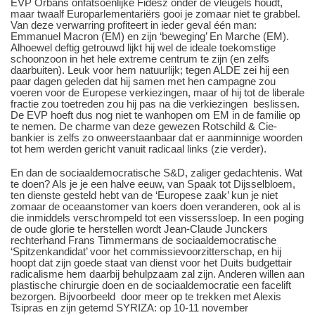
EVP Orbáns onfatsoenlijke Fidesz onder de vleugels houdt,
maar twaalf Europarlementariërs gooi je zomaar niet te grabbel.
Van deze verwarring profiteert in ieder geval één man:
Emmanuel Macron (EM) en zijn ‘beweging’ En Marche (EM).
Alhoewel deftig getrouwd lijkt hij wel de ideale toekomstige
schoonzoon in het hele extreme centrum te zijn (en zelfs
daarbuiten). Leuk voor hem natuurlijk; tegen ALDE zei hij een
paar dagen geleden dat hij samen met hen campagne zou
voeren voor de Europese verkiezingen, maar of hij tot de liberale
fractie zou toetreden zou hij pas na die verkiezingen beslissen.
De EVP hoeft dus nog niet te wanhopen om EM in de familie op
te nemen. De charme van deze gewezen Rotschild & Cie-
bankier is zelfs zo onweerstaanbaar dat er aanminnige woorden
tot hem werden gericht vanuit radicaal links (zie verder).
En dan de sociaaldemocratische S&D, zaliger gedachtenis. Wat
te doen? Als je je een halve eeuw, van Spaak tot Dijsselbloem,
ten dienste gesteld hebt van de ‘Europese zaak’ kun je niet
zomaar de oceaanstomer van koers doen veranderen, ook al is
die inmiddels verschrompeld tot een visserssloep. In een poging
de oude glorie te herstellen wordt Jean-Claude Junckers
rechterhand Frans Timmermans de sociaaldemocratische
‘Spitzenkandidat’ voor het commissievoorzitterschap, en hij
hoopt dat zijn goede staat van dienst voor het Duits budgettair
radicalisme hem daarbij behulpzaam zal zijn. Anderen willen aan
plastische chirurgie doen en de sociaaldemocratie een facelift
bezorgen. Bijvoorbeeld door meer op te trekken met Alexis
Tsipras en zijn getemd SYRIZA: op 10-11 november