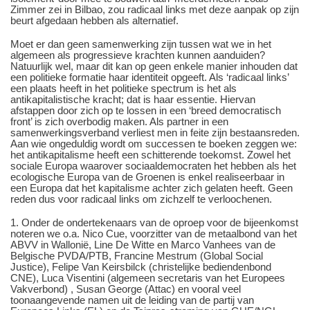
Zimmer zei in Bilbao, zou radicaal links met deze aanpak op zijn
beurt afgedaan hebben als alternatief.
Moet er dan geen samenwerking zijn tussen wat we in het
algemeen als progressieve krachten kunnen aanduiden?
Natuurlijk wel, maar dit kan op geen enkele manier inhouden dat
een politieke formatie haar identiteit opgeeft. Als ‘radicaal links’
een plaats heeft in het politieke spectrum is het als
antikapitalistische kracht; dat is haar essentie. Hiervan
afstappen door zich op te lossen in een ‘breed democratisch
front’ is zich overbodig maken. Als partner in een
samenwerkingsverband verliest men in feite zijn bestaansreden.
Aan wie ongeduldig wordt om successen te boeken zeggen we:
het antikapitalisme heeft een schitterende toekomst. Zowel het
sociale Europa waarover sociaaldemocraten het hebben als het
ecologische Europa van de Groenen is enkel realiseerbaar in
een Europa dat het kapitalisme achter zich gelaten heeft. Geen
reden dus voor radicaal links om zichzelf te verloochenen.
1. Onder de ondertekenaars van de oproep voor de bijeenkomst
noteren we o.a. Nico Cue, voorzitter van de metaalbond van het
ABVV in Wallonië, Line De Witte en Marco Vanhees van de
Belgische PVDA/PTB, Francine Mestrum (Global Social
Justice), Felipe Van Keirsbilck (christelijke bediendenbond
CNE), Luca Visentini (algemeen secretaris van het Europees
Vakverbond) , Susan George (Attac) en vooral veel
toonaangevende namen uit de leiding van de partij van