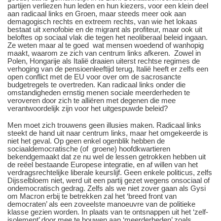
partijen verliezen hun leden en hun kiezers, voor een klein deel
aan radicaal links en Groen, maar steeds meer ook aan
demagogisch rechts en extreem rechts, van wie het lokaas
bestaat uit xenofobie en de migrant als profiteur, maar ook uit
beloftes op sociaal vlak die tegen het neoliberaal beleid ingaan.
Ze weten maar al te goed wat mensen woedend of wanhopig
maakt, waarom ze zich van centrum links afkeren. Zowel in
Polen, Hongarije als Italië draaien uiterst rechtse regimes de
verhoging van de pensioenleeftijd terug, Italië heeft er zelfs een
open conflict met de EU voor over om de sacrosancte
budgetregels te overtreden. Kan radicaal links onder die
omstandigheden ernstig menen sociale meerderheden te
veroveren door zich te alliëren met degenen die mee
verantwoordelijk zijn voor het uitgespuwde beleid?
Men moet zich trouwens geen illusies maken. Radicaal links
steekt de hand uit naar centrum links, maar het omgekeerde is
niet het geval. Op geen enkel ogenblik hebben de
sociaaldemocratische (of groene) hoofdkwartieren
bekendgemaakt dat ze nu wel de lessen getrokken hebben uit
de reëel bestaande Europese integratie, en af willen van het
verdragsrechtelijke liberale keurslijf. Geen enkele politicus, zelfs
Dijsselbloem niet, werd uit een partij gezet wegens onsociaal of
ondemocratisch gedrag. Zelfs als we niet zover gaan als Gysi
om Macron erbij te betrekken zal het ‘breed front van
democraten’ als een zoveelste manoeuvre van de politieke
klasse gezien worden. In plaats van te ontsnappen uit het ‘zelf-
isolement’ door mee te bouwen aan ‘meerderheden’ zoals