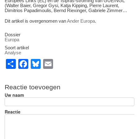
Europees Links (EL) en de Tsipras-stroming van GUE/NGL
(Walter Baier, Gregor Gysi, Katja Kipping, Pierre Laurent,
Dimitrios Papadimoulis, Bernd Riexinger, Gabriele Zimmer…
Dit artikel is overgenomen van
Ander Europa
.
Dossier
Europa
Soort artikel
Analyse
S
F
Bl
E
h
a
u
m
ar
c
e
ail
Reactie toevoegen
e
e
sk
Uw naam
b
y
o
Reactie
o
k