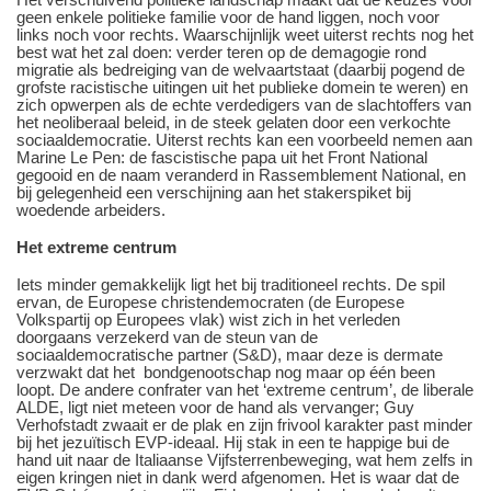
geen enkele politieke familie voor de hand liggen, noch voor
links noch voor rechts. Waarschijnlijk weet uiterst rechts nog het
best wat het zal doen: verder teren op de demagogie rond
migratie als bedreiging van de welvaartstaat (daarbij pogend de
grofste racistische uitingen uit het publieke domein te weren) en
zich opwerpen als de echte verdedigers van de slachtoffers van
het neoliberaal beleid, in de steek gelaten door een verkochte
sociaaldemocratie. Uiterst rechts kan een voorbeeld nemen aan
Marine Le Pen: de fascistische papa uit het Front National
gegooid en de naam veranderd in Rassemblement National, en
bij gelegenheid een verschijning aan het stakerspiket bij
woedende arbeiders.
Het extreme centrum
Iets minder gemakkelijk ligt het bij traditioneel rechts. De spil
ervan, de Europese christendemocraten (de Europese
Volkspartij op Europees vlak) wist zich in het verleden
doorgaans verzekerd van de steun van de
sociaaldemocratische partner (S&D), maar deze is dermate
verzwakt dat het bondgenootschap nog maar op één been
loopt. De andere confrater van het ‘extreme centrum’, de liberale
ALDE, ligt niet meteen voor de hand als vervanger; Guy
Verhofstadt zwaait er de plak en zijn frivool karakter past minder
bij het jezuïtisch EVP-ideaal. Hij stak in een te happige bui de
hand uit naar de Italiaanse Vijfsterrenbeweging, wat hem zelfs in
eigen kringen niet in dank werd afgenomen. Het is waar dat de