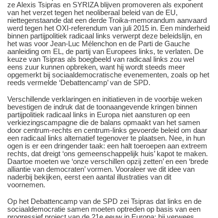
ze Alexis Tsipras en SYRIZA blijven promoveren als exponent
van het verzet tegen het neoliberaal beleid van de EU,
niettegenstaande dat een derde Troika-memorandum aanvaard
werd tegen het OXI-referendum van juli 2015 in. Een minderheid
binnen partijpolitiek radicaal links verwerpt deze beleidslijn, en
het was voor Jean-Luc Mélenchon en de Parti de Gauche
aanleiding om EL, de partij van Europees links, te verlaten. De
keuze van Tsipras als boegbeeld van radicaal links zou wel
eens zuur kunnen opbreken, want hij wordt steeds meer
opgemerkt bij sociaaldemocratische evenementen, zoals op het
reeds vermelde ‘Debattencamp’ van de SPD.
Verschillende verklaringen en initiatieven in de voorbije weken
bevestigen de indruk dat de toonaangevende kringen binnen
partijpolitiek radicaal links in Europa niet aansturen op een
verkiezingscampagne die de balans opmaakt van het samen
door centrum-rechts en centrum-links gevoerde beleid om daar
een radicaal links alternatief tegenover te plaatsen. Nee, in hun
ogen is er een dringender taak: een halt toeroepen aan extreem
rechts, dat dreigt ‘ons gemeenschappelijk huis’ kapot te maken.
Daartoe moeten we ‘onze verschillen opzij zetten’ en een ‘brede
alliantie van democraten’ vormen. Vooraleer we dit idee van
naderbij bekijken, eerst een aantal illustraties van dit
voornemen.
Op het Debattencamp van de SPD zei Tsipras dat links en de
sociaaldemocratie samen moeten optreden op basis van een
progressief project van de 21e eeuw in Europa; hij verwees