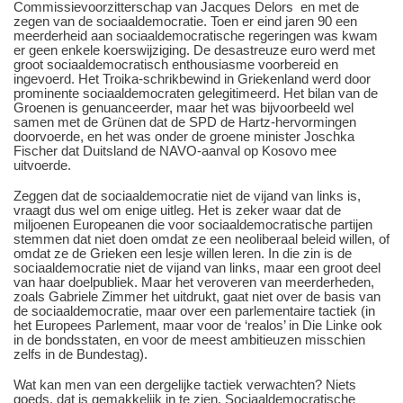
Commissievoorzitterschap van Jacques Delors en met de
zegen van de sociaaldemocratie. Toen er eind jaren 90 een
meerderheid aan sociaaldemocratische regeringen was kwam
er geen enkele koerswijziging. De desastreuze euro werd met
groot sociaaldemocratisch enthousiasme voorbereid en
ingevoerd. Het Troika-schrikbewind in Griekenland werd door
prominente sociaaldemocraten gelegitimeerd. Het bilan van de
Groenen is genuanceerder, maar het was bijvoorbeeld wel
samen met de Grünen dat de SPD de Hartz-hervormingen
doorvoerde, en het was onder de groene minister Joschka
Fischer dat Duitsland de NAVO-aanval op Kosovo mee
uitvoerde.
Zeggen dat de sociaaldemocratie niet de vijand van links is,
vraagt dus wel om enige uitleg. Het is zeker waar dat de
miljoenen Europeanen die voor sociaaldemocratische partijen
stemmen dat niet doen omdat ze een neoliberaal beleid willen, of
omdat ze de Grieken een lesje willen leren. In die zin is de
sociaaldemocratie niet de vijand van links, maar een groot deel
van haar doelpubliek. Maar het veroveren van meerderheden,
zoals Gabriele Zimmer het uitdrukt, gaat niet over de basis van
de sociaaldemocratie, maar over een parlementaire tactiek (in
het Europees Parlement, maar voor de ‘realos’ in Die Linke ook
in de bondsstaten, en voor de meest ambitieuzen misschien
zelfs in de Bundestag).
Wat kan men van een dergelijke tactiek verwachten? Niets
goeds, dat is gemakkelijk in te zien. Sociaaldemocratische