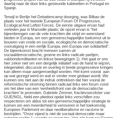
daarbij naar de door links gesteunde kabinetten in Portugal en
Spanje.
Terwijl in Berlijn het Debattencamp doorging, was Bilbao de
plaats voor het tweede European Forum Of Progressive,
Ecological And Leftist Forces. De eerste uitgave ervan had
verleden jaar in Marseille plaats; de opzet ervan is “het
bijeenbrengen van de vele krachten die strijd en weerstand
bieden in Europa, om een gemeenschappelijke toekomst uit te
bouwen van vrede en sociale, ecologische en democratische
vooruitgang in een eerlijk Europa, een Europa van solidariteit”.
De bijeenkomst bracht mensen samen uit
sociaaldemocratische, groene en links-radicale partijen,
vakbondsmilitanten en linkse bewegingen 1). Het gaat er ons
hier zeker niet om een dergelijk initiatief van de hand te wijzen,
integendeel, discussie en overleg in brede progressieve kringen
kan alleen maar aangemoedigd worden. Het komt vooral aan
op wat gezegd werd en wat er verder mee gedaan wordt. We
kunnen ons niet aan de indruk onttrekken dat hier vooral de
reformistische stroming binnen radicaal links een forum vond
om het idee van een ‘eenheidsfront van de democratische
krachten’ te promoten. Gabriele Zimmer, fractievoorzitster van
GUE/NGL, hield een pleidooi opdat links verschillen zou
respecteren om aldus tot een gemeenschappelijke strategie te
komen om een meerderheid te veroveren in het toekomstig
Europees Parlement en daar neoliberalisme en racisme te
bestrijden. “Onze vijand is niet de sociaal-democratie maar
extreem rechts “, voegde ze eraan toe. Van zijn kant zei Gregor