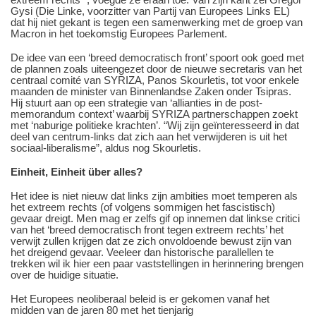
Gysi (Die Linke, voorzitter van Partij van Europees Links EL)
dat hij niet gekant is tegen een samenwerking met de groep van
Macron in het toekomstig Europees Parlement.
De idee van een ‘breed democratisch front’ spoort ook goed met
de plannen zoals uiteengezet door de nieuwe secretaris van het
centraal comité van SYRIZA, Panos Skourletis, tot voor enkele
maanden de minister van Binnenlandse Zaken onder Tsipras.
Hij stuurt aan op een strategie van ‘allianties in de post-
memorandum context’ waarbij SYRIZA partnerschappen zoekt
met ‘naburige politieke krachten’. “Wij zijn geïnteresseerd in dat
deel van centrum-links dat zich aan het verwijderen is uit het
sociaal-liberalisme”, aldus nog Skourletis.
Einheit, Einheit über alles?
Het idee is niet nieuw dat links zijn ambities moet temperen als
het extreem rechts (of volgens sommigen het fascistisch)
gevaar dreigt. Men mag er zelfs gif op innemen dat linkse critici
van het ‘breed democratisch front tegen extreem rechts’ het
verwijt zullen krijgen dat ze zich onvoldoende bewust zijn van
het dreigend gevaar. Veeleer dan historische parallellen te
trekken wil ik hier een paar vaststellingen in herinnering brengen
over de huidige situatie.
Het Europees neoliberaal beleid is er gekomen vanaf het
midden van de jaren 80 met het tienjarig