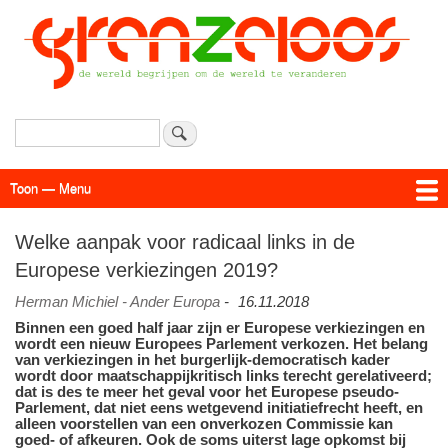
Overslaan
en
naar
de
inhoud
gaan
Zoeken
Toon — Menu
Menu
Actueel
Achtergrond
Links
Geschriften
Over SAP - Grenzeloos
Welke aanpak voor radicaal links in de
Europese verkiezingen 2019?
Herman Michiel - Ander Europa
-
16.11.2018
Binnen een goed half jaar zijn er Europese verkiezingen en
wordt een nieuw Europees Parlement verkozen. Het belang
van verkiezingen in het burgerlijk-democratisch kader
wordt door maatschappijkritisch links terecht gerelativeerd;
dat is des te meer het geval voor het Europese pseudo-
Parlement, dat niet eens wetgevend initiatiefrecht heeft, en
alleen voorstellen van een onverkozen Commissie kan
goed- of afkeuren. Ook de soms uiterst lage opkomst bij