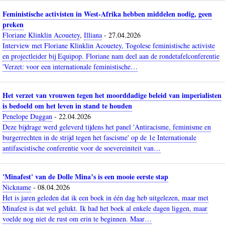
Feministische activisten in West-Afrika hebben middelen nodig, geen
preken
Floriane Klinklin Acouetey
,
Illiana
-
27.04.2026
Interview met Floriane Klinklin Acouetey, Togolese feministische activiste
en projectleider bij Equipop. Floriane nam deel aan de rondetafelconferentie
'Verzet: voor een internationale feministische…
Het verzet van vrouwen tegen het moorddadige beleid van imperialisten
is bedoeld om het leven in stand te houden
Penelope Duggan
-
22.04.2026
Deze bijdrage werd geleverd tijdens het panel 'Antiracisme, feminisme en
burgerrechten in de strijd tegen het fascisme' op de 1e Internationale
antifascistische conferentie voor de soevereiniteit van…
'Minafest' van de Dolle Mina’s is een mooie eerste stap
Nickname
-
08.04.2026
Het is jaren geleden dat ik een boek in één dag heb uitgelezen, maar met
Minafest is dat wel gelukt. Ik had het boek al enkele dagen liggen, maar
voelde nog niet de rust om erin te beginnen. Maar…