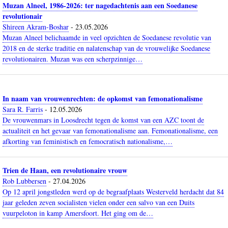
Muzan Alneel, 1986-2026: ter nagedachtenis aan een Soedanese
revolutionair
Shireen Akram-Boshar
-
23.05.2026
Muzan Alneel belichaamde in veel opzichten de Soedanese revolutie van
2018 en de sterke traditie en nalatenschap van de vrouwelijke Soedanese
revolutionairen. Muzan was een scherpzinnige…
In naam van vrouwenrechten: de opkomst van femonationalisme
Sara R. Farris
-
12.05.2026
De vrouwenmars in Loosdrecht tegen de komst van een AZC toont de
actualiteit en het gevaar van femonationalisme aan. Femonationalisme, een
afkorting van feministisch en femocratisch nationalisme,…
Trien de Haan, een revolutionaire vrouw
Rob Lubbersen
-
27.04.2026
Op 12 april jongstleden werd op de begraafplaats Westerveld herdacht dat 84
jaar geleden zeven socialisten vielen onder een salvo van een Duits
vuurpeloton in kamp Amersfoort. Het ging om de…