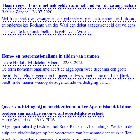
‘Baas in eigen buik moet ook gelden aan het eind van de zwangerschap’
Bahisja Zander
-
26.07.2026
Met haar boek over zwangerschap, geboortezorg en autonomie heeft filosoof
en onderzoeker Rodante van der Waal een debat aangezwengeld dat volgens
haar veel te lang onderbelicht is gebleven. Waar…
Homo- en heteronationalisme in tijden van rampen
Laure Horlait
,
Madeleine Vibert
-
22.07.2026
De term homonationalisme heeft de afgelopen twee decennia een grote
theoretische vlucht genomen in queer-analyses, met name omdat hij inzicht
biedt in de manier waarop de zogenaamde verdediging van…
Queer vluchteling bij aanmeldcentrum in Ter Apel mishandeld door
toedoen van nalatige en onverantwoordelijke overheid
Harry Westerink
-
16.07.2026
Afgelopen zaterdag besloten het Rode Kruis en VluchtelingenWerk om de
hulp aan vluchtelingen op het voorterrein van het aanmeldcentrum in Ter
Apel stop te zetten vanwege oplopende spanningen ter…