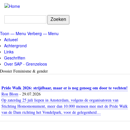
Overslaan
en
naar
Zoeken
de
inhoud
Toon — Menu
Verberg — Menu
gaan
Menu
Actueel
Achtergrond
Links
Geschriften
Over SAP - Grenzeloos
Dossier Feminisme & gender
Pride Walk 2026: strijdbaar, maar er is nog genoeg om door te vechten!
Ron Blom
-
29.07.2026
Op zaterdag 25 juli liepen in Amsterdam, volgens de organisatoren van
Stichting Homomonument, meer dan 10.000 mensen mee met de Pride Walk
van de Dam richting het Vondelpark, voor de gelegenheid…