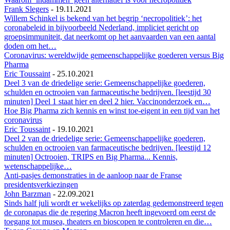
Frank Slegers
-
19.11.2021
Willem Schinkel is bekend van het begrip ‘necropolitiek’: het
coronabeleid in bijvoorbeeld Nederland, impliciet gericht op
groepsimmuniteit, dat neerkomt op het aanvaarden van een aantal
doden om het…
Coronavirus: wereldwijde gemeenschappelijke goederen versus Big
Pharma
Eric Toussaint
-
25.10.2021
Deel 3 van de driedelige serie: Gemeenschappelijke goederen,
schulden en octrooien van farmaceutische bedrijven. [leestijd 30
minuten] Deel 1 staat hier en deel 2 hier. Vaccinonderzoek en…
Hoe Big Pharma zich kennis en winst toe-eigent in een tijd van het
coronavirus
Eric Toussaint
-
19.10.2021
Deel 2 van de driedelige serie: Gemeenschappelijke goederen,
schulden en octrooien van farmaceutische bedrijven. [leestijd 12
minuten] Octrooien, TRIPS en Big Pharma... Kennis,
wetenschappelijke…
Anti-pasjes demonstraties in de aanloop naar de Franse
presidentsverkiezingen
John Barzman
-
22.09.2021
Sinds half juli wordt er wekelijks op zaterdag gedemonstreerd tegen
de coronapas die de regering Macron heeft ingevoerd om eerst de
toegang tot musea, theaters en bioscopen te controleren en die…