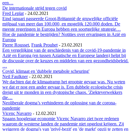
een…
De internationale strijd tegen covid
Fred Leplat
-
24.02.2021
Eind januari passeerde Groot-Brittannië de gruwelijke officiële
mijlpaal van meer dan 100.000, en mogelijk 120.000 doden. De
meeste regeringen in Europa hebben een soortgelijke strategie…
Hoe de pandemie te bestrijden? Notities over ervaringen in Azië en
Europa
Pierre Rousset
,
Frank Prouhet
-
23.02.2021
Een vergelijking van de geschiedenis van de covid-19-pandemie in
Azië en Europa (en tussen Aziatische en Europese landen) helpt bij
de discussie over de keuzes en middelen van een gezondheidsbeleid.
…
Covid, klimaat en 'dubbele metabole scheuring'
Neil Faulkner
-
22.02.2021
We dachten dat de klimaatramp het grootste gevaar was. Nu weten
we dat er nog een ander gevaar is. Een dubbele ecologische crisis
dreigt uit te monden in een dystopische chaos. 'Ziekteverwekkers
die…
Neoliberale dogma’s verhinderen de oplossing van de corona-
pandemie
Vicenç Navarro
-
12.02.2021
Spaans hoogleraar economie Vicenç Navarro ziet twee redenen
waarom de westerse landen de pandemie niet opgelost krijgen. Zij
weigeren de dogma's van 'privé-bezit' en 'de markt' opzij te zetten en