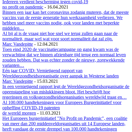
Iedereen verdient bescherming tegen covid-19
no profit on pandemic
-
16.04.2021
Binnen een jaar kan het coronavirus zodanig muteren, dat de meeste
vaccins van de eerste generatie hun werkzaamheid verliezen. We
hebben snel meer vaccins nodig, ook voor landen met beperkte
middelen…
Al bij al is de vraag niet hoe snel we terug zullen gaan naar de
normaliteit, maar wel wat voor soort normaliteit dat zal zijn.
Marc Vandepitte
-
12.04.2021
Toen eind 2020 de vaccinatiecampagne op gang kwam was de
verwachting dat we binnen afzienbare tijd terug een normaal leven
zouden hebben. Dat was echter zonder de nieuwe, zorgwekkende
varianten…
Eén jaar COVID: Vernietigend rapport van
Wereldgezondheidsorganisatie over aanpak in Westerse landen
Marc Vandepitte
-
15.03.2021
In een vernietigend rapport legt de Wereldgezondheidsorganisatie de
opeenstapeling van mislukkingen bloot. Het beschrijft hoe
regeringen en volksgezondheidsorganisaties wereldwijd traag en…
Al 100.000 handtekeningen voor Europees Burgerinitiatief voor
opheffing COVID-19 patenten
de wereld morgen
-
11.03.2021
Het Europees burgerinitiatief "No Profit on Pandemic", een coalitie
van meer dan 200 middenveldorganisaties uit 14 Europese landen,
heeft vandaag de eerste drempel van 100.000 handtekeningen