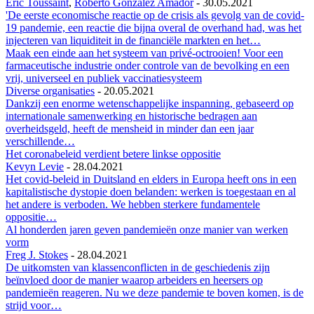
Eric Toussaint
,
Roberto González Amador
-
30.05.2021
'De eerste economische reactie op de crisis als gevolg van de covid-
19 pandemie, een reactie die bijna overal de overhand had, was het
injecteren van liquiditeit in de financiële markten en het…
Maak een einde aan het systeem van privé-octrooien! Voor een
farmaceutische industrie onder controle van de bevolking en een
vrij, universeel en publiek vaccinatiesysteem
Diverse organisaties
-
20.05.2021
Dankzij een enorme wetenschappelijke inspanning, gebaseerd op
internationale samenwerking en historische bedragen aan
overheidsgeld, heeft de mensheid in minder dan een jaar
verschillende…
Het coronabeleid verdient betere linkse oppositie
Kevyn Levie
-
28.04.2021
Het covid-beleid in Duitsland en elders in Europa heeft ons in een
kapitalistische dystopie doen belanden: werken is toegestaan en al
het andere is verboden. We hebben sterkere fundamentele
oppositie…
Al honderden jaren geven pandemieën onze manier van werken
vorm
Freg J. Stokes
-
28.04.2021
De uitkomsten van klassenconflicten in de geschiedenis zijn
beïnvloed door de manier waarop arbeiders en heersers op
pandemieën reageren. Nu we deze pandemie te boven komen, is de
strijd voor…