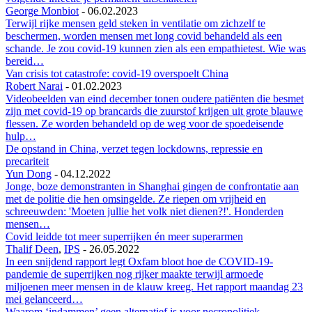
George Monbiot
-
06.02.2023
Terwijl rijke mensen geld steken in ventilatie om zichzelf te
beschermen, worden mensen met long covid behandeld als een
schande. Je zou covid-19 kunnen zien als een empathietest. Wie was
bereid…
Van crisis tot catastrofe: covid-19 overspoelt China
Robert Narai
-
01.02.2023
Videobeelden van eind december tonen oudere patiënten die besmet
zijn met covid-19 op brancards die zuurstof krijgen uit grote blauwe
flessen. Ze worden behandeld op de weg voor de spoedeisende
hulp…
De opstand in China, verzet tegen lockdowns, repressie en
precariteit
Yun Dong
-
04.12.2022
Jonge, boze demonstranten in Shanghai gingen de confrontatie aan
met de politie die hen omsingelde. Ze riepen om vrijheid en
schreeuwden: 'Moeten jullie het volk niet dienen?!'. Honderden
mensen…
Covid leidde tot meer superrijken én meer superarmen
Thalif Deen
,
IPS
-
26.05.2022
In een snijdend rapport legt Oxfam bloot hoe de COVID-19-
pandemie de superrijken nog rijker maakte terwijl armoede
miljoenen meer mensen in de klauw kreeg. Het rapport maandag 23
mei gelanceerd…
Waarom ‘indammen’ geen alternatief is voor necropolitiek