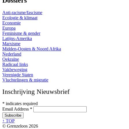
Dossiers
Anti-racisme/fascisme
Ecologie & klimaat
Economie
Europa
Feminisme & gender
Latijns-Amerika
Marxisme
Midden-Oosten & Noord Afrika
Nederland
Oekraïne
Radicaal links
Vakbeweging
Verenigde Staten
Vluchtelingen & migratie
Inschrijving Nieuwsbrief
*
indicates required
Email Address
*
↑ TOP
© Grenzeloos 2026