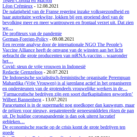
Tegen Corona en Macron
Léon Crémieux
-
12.08.2021
De nalatigheid van de Franse regering inzake volksgezondheid en
haar autoritaire werkwijze, lokken bij een groeiend deel van de
bevolking meer en meer wantrouwen en frontaal verzet uit. Dat zien
we…
De profiteurs van de pandemie
German-Foreign-Policy
-
09.08.2021
Een recente analyse door de internationale NGO The People’s
Vaccine Alliance heeft de omvang van de winsten aan het licht
gebracht die grote producenten van mRNA-vaccins – waaronder
het…
Covid: steun de vrije vrouwen in Indonesië
Redactie Grenzeloos
-
20.07.2021
De Indonesische socialistisch-feministische organisatie Perempuan
Mahardika (Vrije Vrouwen) is al jarenlang actief in het organiseren
en ondersteunen van de grotendeels vrouwelijke werkers in de…
‘Farmaceutische bedrijven zijn een soort durfkapitalisten geworden’
Wilbert Bannenberg
-
13.07.2021
Paracetamol is in de supermarkt nog goedkoper dan kauwgum, maar
de prijzen voor nieuwe, gepatenteerde geneesmiddelen rijzen de pan
uit. De huidige coronapandemie is dan ook uiterst lucratief
gebleken…
De economische reactie op de crisis komt de grote bedrijven ten
goede