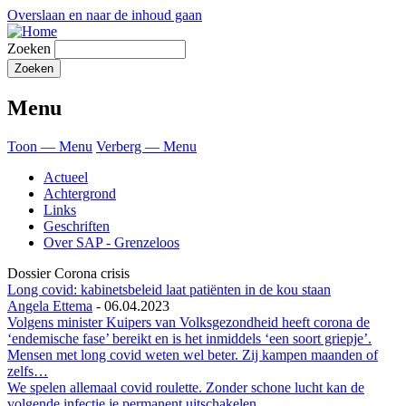
Overslaan en naar de inhoud gaan
Zoeken
Menu
Toon — Menu
Verberg — Menu
Actueel
Achtergrond
Links
Geschriften
Over SAP - Grenzeloos
Dossier Corona crisis
Long covid: kabinetsbeleid laat patiënten in de kou staan
Angela Ettema
-
06.04.2023
Volgens minister Kuipers van Volksgezondheid heeft corona de
‘endemische fase’ bereikt en is het inmiddels ‘een soort griepje’.
Mensen met long covid weten wel beter. Zij kampen maanden of
zelfs…
We spelen allemaal covid roulette. Zonder schone lucht kan de
volgende infectie je permanent uitschakelen