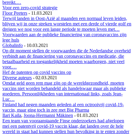
bereikt.…
Voor een zero-covid strategie
Floor Peeters
-
11.03.2021
Terwijl landen in Oost-Azië al maanden een normaal leven leiden,
blijven wij in onze streken worstelen met een derde of vierde golf en
dreigen we nog voor een lange periode te moeten leven met…
Voorwaarden aan de publieke financiering van coronavaccins zijn
lege huls
Globalinfo
-
10.03.2021
Op dit moment stellen de voorwaarden die de Nederlandse overheid
verbindt aan de financiering van coronavaccins en medicatie, die
betaalbaarheid en toegankelijkheid moeten waarborgen, niet veel
voor.…
Hef de patenten op covid vaccins op
Diverse auteurs
-
02.03.2021
Omdat geld geen rem mag zijn op de wereldgezondheid, moeten
vaccins niet worden behandeld als handelswaar maar als publieke
goederen. Persoonlijkheden van internationaal links, zoals Jean-
Luc…
Finland had negen maanden geleden al een octrooivrij covid-19-
vaccin, maar ging toch in zee met Big Pharma
Ilari Kaila
,
Joona-Hermanni Mäkinen
-
01.03.2021
Een team van vooraanstaande Finse onderzoekers had afgelopen
mei een patentvrij covid-19 vaccin klaar, dat landen over de hele
wereld in staat had kunnen stellen hun bevolking in te enten zonder