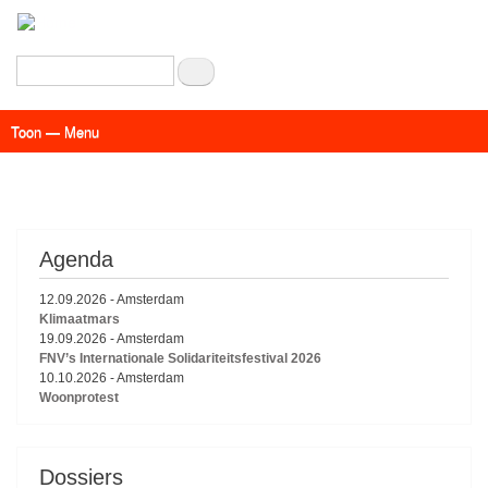
Overslaan
en
naar
Zoeken
de
inhoud
Toon — Menu
gaan
Menu
Actueel
Achtergrond
Links
Geschriften
Over SAP - Grenzeloos
Agenda
12.09.2026
-
Amsterdam
Klimaatmars
19.09.2026
-
Amsterdam
FNV’s Internationale Solidariteitsfestival 2026
10.10.2026
-
Amsterdam
Woonprotest
Dossiers