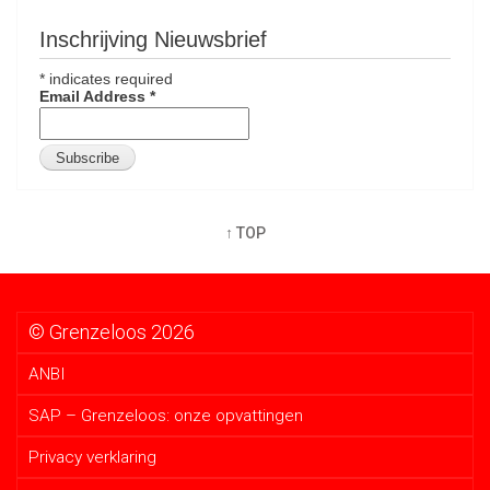
Inschrijving Nieuwsbrief
*
indicates required
Email Address
*
↑ TOP
© Grenzeloos 2026
ANBI
SAP – Grenzeloos: onze opvattingen
Privacy verklaring