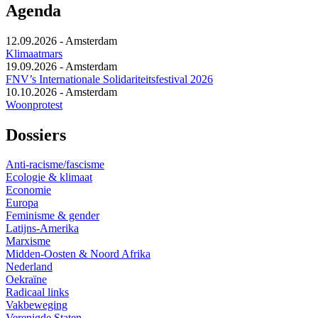
Agenda
12.09.2026
-
Amsterdam
Klimaatmars
19.09.2026
-
Amsterdam
FNV’s Internationale Solidariteitsfestival 2026
10.10.2026
-
Amsterdam
Woonprotest
Dossiers
Anti-racisme/fascisme
Ecologie & klimaat
Economie
Europa
Feminisme & gender
Latijns-Amerika
Marxisme
Midden-Oosten & Noord Afrika
Nederland
Oekraïne
Radicaal links
Vakbeweging
Verenigde Staten